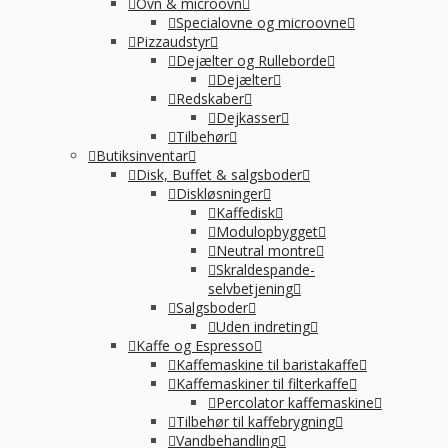
Ovn & microovn
Specialovne og microovne
Pizzaudstyr
Dejælter og Rulleborde
Dejælter
Redskaber
Dejkasser
Tilbehør
Butiksinventar
Disk, Buffet & salgsboder
Diskløsninger
Kaffedisk
Modulopbygget
Neutral montre
Skraldespande-
selvbetjening
Salgsboder
Uden indreting
Kaffe og Espresso
Kaffemaskine til baristakaffe
Kaffemaskiner til filterkaffe
Percolator kaffemaskine
Tilbehør til kaffebrygning
Vandbehandling