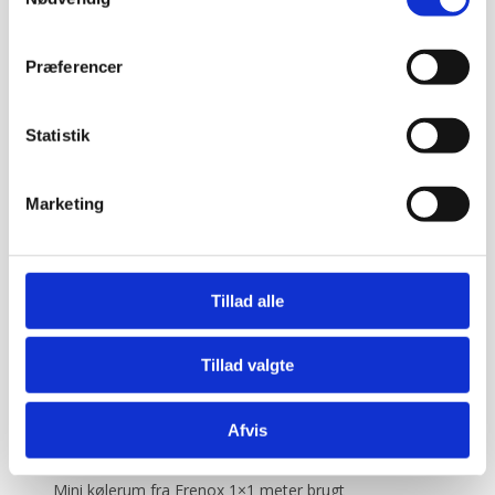
RABAT
Præferencer
Statistik
Marketing
Informationsskilt, Eagle
Informationsskilt fra Eagle – ankommer uden tekst
og kan...
Tillad alle
140,70
kr.
449,95
kr.
Tillad valgte
Tilføj til kurv
Afvis
Mini kølerum fra Frenox 1×1 meter brugt
Mini kølerum fra Frenox 1×1 meter brugt