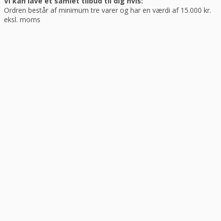
Vi kan lave et samlet tilbud til dig hvis:
Ordren består af minimum tre varer og har en værdi af 15.000 kr.
eksl. moms