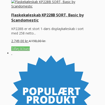
Flaskekøleskab KP228B SORT, Basic by
Scandomestic
KP228B er et stort 1-dørs displaykøleskab i sort
med 258 netto...
2.749,00
kr.
4.198,00
kr.
Tilføj til kurv