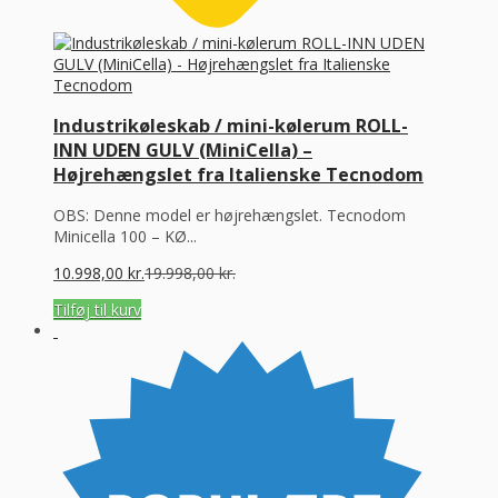
Industrikøleskab / mini-kølerum ROLL-
INN UDEN GULV (MiniCella) –
Højrehængslet fra Italienske Tecnodom
OBS: Denne model er højrehængslet. Tecnodom
Minicella 100 – KØ...
10.998,00
kr.
19.998,00
kr.
Tilføj til kurv