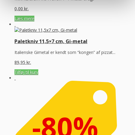
0,00
kr.
Læs mere
Paletkniv 11,5×7 cm, Gi-metal
Italienske Gimetal er kendt som “kongen” af pizzat...
89,95
kr.
Tilføj til kurv
-80%