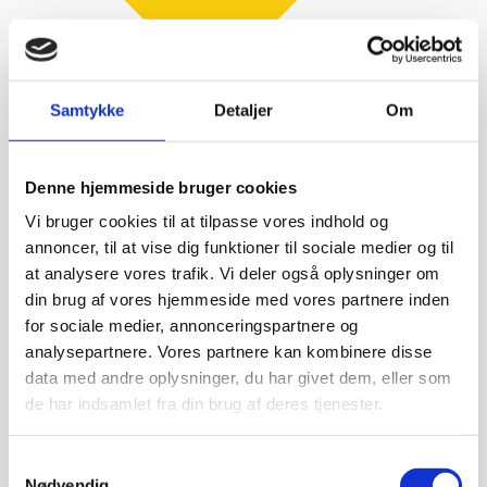
Samtykke
Detaljer
Om
Børste til pizzaovn, Eagle
Børste til pizzaovn fra Eagle, m. aluminiumsbørste
Mål: 930x26...
Denne hjemmeside bruger cookies
Vi bruger cookies til at tilpasse vores indhold og
79,00
kr.
319,95
kr.
annoncer, til at vise dig funktioner til sociale medier og til
Tilføj til kurv
at analysere vores trafik. Vi deler også oplysninger om
din brug af vores hjemmeside med vores partnere inden
for sociale medier, annonceringspartnere og
analysepartnere. Vores partnere kan kombinere disse
data med andre oplysninger, du har givet dem, eller som
-68%
de har indsamlet fra din brug af deres tjenester.
Samtykkevalg
Nødvendig