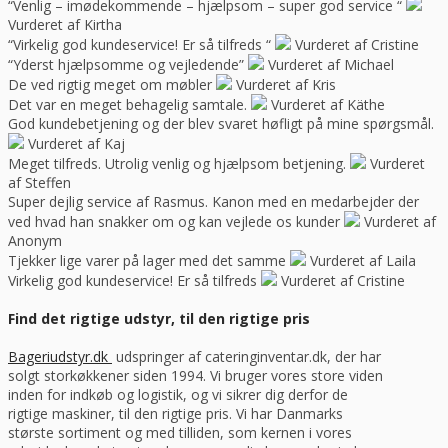
“Venlig – imødekommende – hjælpsom – super god service “
Vurderet af Kirtha
“Virkelig god kundeservice! Er så tilfreds “
Vurderet af Cristine
“Yderst hjælpsomme og vejledende”
Vurderet af Michael
De ved rigtig meget om møbler
Vurderet af Kris
Det var en meget behagelig samtale.
Vurderet af Käthe
God kundebetjening og der blev svaret høfligt på mine spørgsmål.
Vurderet af Kaj
Meget tilfreds. Utrolig venlig og hjælpsom betjening.
Vurderet
af Steffen
Super dejlig service af Rasmus. Kanon med en medarbejder der
ved hvad han snakker om og kan vejlede os kunder
Vurderet af
Anonym
Tjekker lige varer på lager med det samme
Vurderet af Laila
Virkelig god kundeservice! Er så tilfreds
Vurderet af Cristine
Find det rigtige udstyr, til den rigtige pris
Bageriudstyr.dk
udspringer af cateringinventar.dk, der har
solgt storkøkkener siden 1994. Vi bruger vores store viden
inden for indkøb og logistik, og vi sikrer dig derfor de
rigtige maskiner, til den rigtige pris. Vi har Danmarks
største sortiment og med tilliden, som kernen i vores