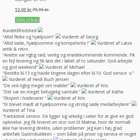
52,00
kr.
79,95
kr.
Tilføj til kurv
Kundetilfredshed
“Altid flinke og hjælpsom”
Vurderet af Georg
“Altid søde, hjælpsomme og kompetente !”
Vurderet af Læse
antik & retro
“Anette var rigtig sød, venlig og imødekommende kommende. Fik
en fejl levering og fik løst det i løbet af to sekunder. God arbejde
og god weekend”
Vurderet af Michael
“Bestilte kl.13 og havde tingene dagen efter kl.10. God service ☺”
Vurderet af Heidi Buch Jensen
“De ved rigtig meget om møbler”
Vurderet af Kris
“Det var en meget behagelig samtale.”
Vurderet af Käthe
“Ekspert i hvidevarer “
Vurderet af Kris
“Er blevet mødt at hjælpsomme og utrolig søde medarbejdere”
Vurderet af Tina
“Fantastisk service. De ligger sig virkelig i selen for at give en god
oplevelse. Jeg fik leveret en stor ovn til Malmø, hvor de normalt
ikke har levering direkte, uden problemer. Jeg kan i høj grad
anbefale Gastrobutikken – som både på priser og service er noget