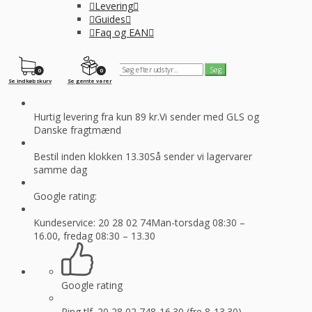
Levering
Guides
Faq og EAN
0
0
Se indkøbskurv
Se gemte varer
Hurtig levering fra kun 89 kr.
Vi sender med GLS og
Danske fragtmænd
Bestil inden klokken 13.30
Så sender vi lagervarer
samme dag
Google rating:
Kundeservice: 20 28 02 74
Man-torsdag 08:30 –
16.00, fredag 08:30 – 13.30
Google rating
Ring tlf. 20 28 02 74
8-16.30 (fre 8-13.30)