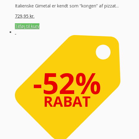
Italienske Gimetal er kendt som “kongen” af pizzat...
729,95
kr.
Tilføj til kurv
-52%
RABAT