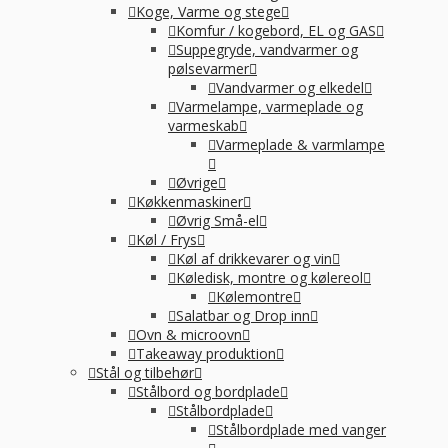
Koge, Varme og stege
Komfur / kogebord, EL og GAS
Suppegryde, vandvarmer og
pølsevarmer
Vandvarmer og elkedel
Varmelampe, varmeplade og
varmeskab
Varmeplade & varmlampe
Øvrige
Køkkenmaskiner
Øvrig Små-el
Køl / Frys
Køl af drikkevarer og vin
Køledisk, montre og kølereol
Kølemontre
Salatbar og Drop inn
Ovn & microovn
Takeaway produktion
Stål og tilbehør
Stålbord og bordplade
Stålbordplade
Stålbordplade med vanger