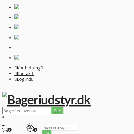
Kortbetaling
Kontakt
Log ind
0
0