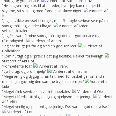
“Hurtig og god service”
Vurderet af Build consult Ivs
“Hvis I giver mig links til alle steder, hvor jeg kan rose jer til
skyerne, så skal jeg med fornøjelse skrive niget”
Vurderet af
Karl
“Jeg blev ikke presset til noget, men fik nogle seriøse svar på mine
spørgsmål. Jeg vender tilbage”
Vurderet af Arden
selskabslokaler
“Jeg fik svar på mine spørgsmål, og der var god service og
tålmodighed.”
Vurderet af Adem
“Jeg har brugt jer før og altid en god service!”
Vurderet af
Golfcafeen
“Kom hurtigt og er præcis det jeg bestilte. Pakket forsvarligt”
Vurderet af Ani Hof
“kompetente folk”
Vurderet af Frank
“Lynhurtigt og proff hjælp”
Vurderet af Christina
“Mega ærlig og dygtig … har talt med 10 forskellige forhandler
men ingen gav mig den samme tryghed som jer”
Vurderet af
Lida
“Meget flink service kan varmt anbefales”
Vurderet af Ole
“Meget tilfreds. Utrolig venlig og hjælpsom betjening.”
Vurderet
af Steffen
“Meget venlig og personlig betjening. Det var en god oplevelse.”
Vurderet af Lone