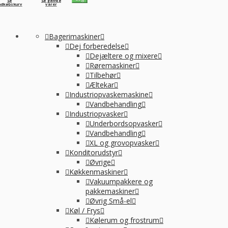
Se
Se gemte
ndkøbskurv
varer
Bagerimaskiner
Dej forberedelse
Dejæltere og mixere
Røremaskiner
Tilbehør
Æltekar
Industriopvaskemaskine
Vandbehandling
Industriopvasker
Underbordsopvasker
Vandbehandling
XL og grovopvasker
Konditorudstyr
Øvrige
Køkkenmaskiner
Vakuumpakkere og
pakkemaskiner
Øvrig Små-el
Køl / Frys
Kølerum og frostrum