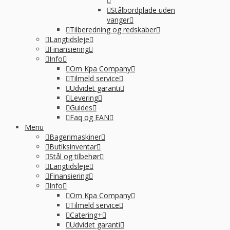
Stålbordplade uden
vanger
Tilberedning og redskaber
Langtidsleje
Finansiering
Info
Om Kpa Company
Tilmeld service
Udvidet garanti
Levering
Guides
Faq og EAN
Menu
Bagerimaskiner
Butiksinventar
Stål og tilbehør
Langtidsleje
Finansiering
Info
Om Kpa Company
Tilmeld service
Catering+
Udvidet garanti