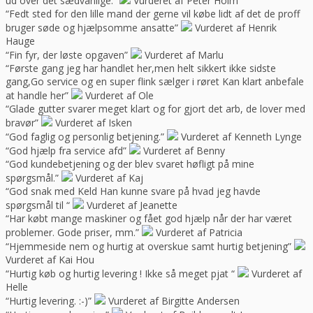
ud over det sædvanlige.”
Vurderet af Peter Holm
“Fedt sted for den lille mand der gerne vil købe lidt af det de proff
bruger søde og hjælpsomme ansatte”
Vurderet af Henrik
Hauge
“Fin fyr, der løste opgaven”
Vurderet af Marlu
“Første gang jeg har handlet her,men helt sikkert ikke sidste
gang,Go service og en super flink sælger i røret Kan klart anbefale
at handle her”
Vurderet af Ole
“Glade gutter svarer meget klart og for gjort det arb, de lover med
bravør”
Vurderet af Isken
“God faglig og personlig betjening.”
Vurderet af Kenneth Lynge
“God hjælp fra service afd”
Vurderet af Benny
“God kundebetjening og der blev svaret høfligt på mine
spørgsmål.”
Vurderet af Kaj
“God snak med Keld Han kunne svare på hvad jeg havde
spørgsmål til “
Vurderet af Jeanette
“Har købt mange maskiner og fået god hjælp når der har været
problemer. Gode priser, mm.”
Vurderet af Patricia
“Hjemmeside nem og hurtig at overskue samt hurtig betjening”
Vurderet af Kai Hou
“Hurtig køb og hurtig levering ! Ikke så meget pjat “
Vurderet af
Helle
“Hurtig levering. :-)”
Vurderet af Birgitte Andersen