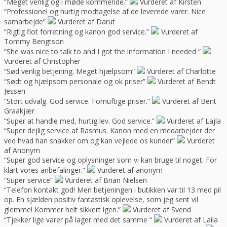
“Meget venlig og i møde kommende.”
Vurderet af Kirsten
“Professionel og hurtig modtagelse af de leverede varer. Nice
samarbejde”
Vurderet af Darut
“Rigtig flot forretning og kanon god service.”
Vurderet af
Tommy Bengtson
“She was nice to talk to and I got the information I needed “
Vurderet af Christopher
“Sød venlig betjening. Meget hjælpsom”
Vurderet af Charlotte
“Sødt og hjælpsom personale og ok priser”
Vurderet af Bendt
Jessen
“Stort udvalg. God service. Fornuftige priser.”
Vurderet af Bent
Graakjær
“Super at handle med, hurtig lev. God service.”
Vurderet af Lajla
“Super dejlig service af Rasmus. Kanon med en medarbejder der
ved hvad han snakker om og kan vejlede os kunder”
Vurderet
af Anonym
“Super god service og oplysninger som vi kan bruge til noget. For
klart vores anbefalinger.”
Vurderet af anonym
“Super service”
Vurderet af Brian Nielsen
“Telefon kontakt god! Men betjeningen i butikken var til 13 med pil
op. En sjælden positiv fantastisk oplevelse, som jeg sent vil
glemme! Kommer helt sikkert igen.”
Vurderet af Svend
“Tjekker lige varer på lager med det samme “
Vurderet af Laila