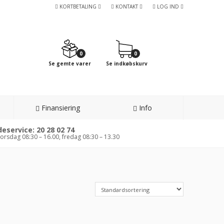
KORTBETALING
KONTAKT
LOG IND
0
0
Se gemte varer
Se indkøbskurv
Finansiering
Info
eservice: 20 28 02 74
orsdag 08:30 – 16.00, fredag 08:30 – 13.30