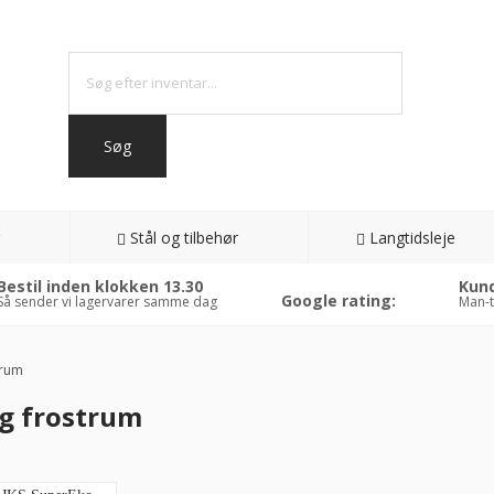
Stål og tilbehør
Langtidsleje
Bestil inden klokken 13.30
Kund
Google rating:
Så sender vi lagervarer samme dag
Man-t
trum
g frostrum