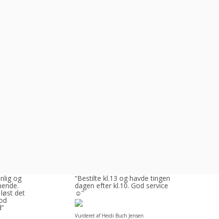
enlig og
“Bestilte kl.13 og havde tingene
ende.
dagen efter kl.10. God service
 løst det
☺”
God
d”
Vurderet af Heidi Buch Jensen