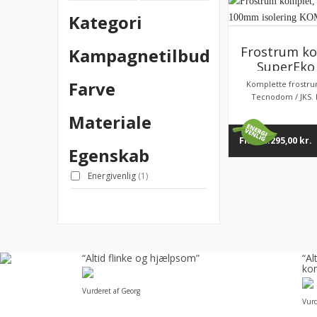
Kategori
Frostrum ko
Kampagnetilbud
SuperEk
isolering
Farve
Komplette frostrum
Tecnodom / JKS. P
Materiale
FRA
26.295,00
kr.
Egenskab
Energivenlig
(1)
å
“Altid flinke og hjælpsom”
“A
kom
Vurderet af Georg
Vurd