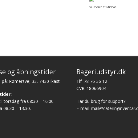
Vurderet af Michael
se og åbningstider
Bageriudstyr.dk
 på: Rømersvej 33, 7430 Ikast
Tlf.
78 76 36 12
CVR. 18066904
tider:
l torsdag fra 08:30 – 16:00.
Har du brug for support?
a 08.30 – 13.30.
E-mail:
mail@cateringinventar.