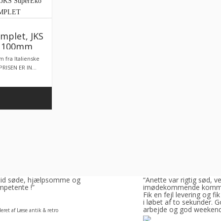
mplet, JKS
o 100mm
 KOMPLET
 fra Italienske
RISEN ER IN...
ltid søde, hjælpsomme og
“Anette var rigtig sød, v
petente !”
imødekommende komm
Fik en fejl levering og fik
i løbet af to sekunder. 
arbejde og god weeken
eret af Læse antik & retro