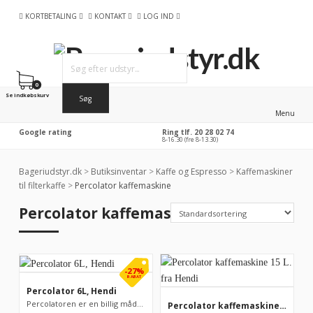
KORTBETALING
KONTAKT
LOG IND
0
Se indkøbskurv
Menu
Google rating
Ring tlf. 20 28 02 74
8-16.30 (fre 8-13.30)
Bageriudstyr.dk
>
Butiksinventar
>
Kaffe og Espresso
>
Kaffemaskiner
til filterkaffe
>
Percolator kaffemaskine
Percolator kaffemaskine
-27%
RABAT
Percolator 6L, Hendi
Percolatoren er en billig måde at producere større mængde kaff...
Percolator kaffemaskine 15 L. fra Hendi