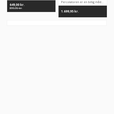
Percolatoren er en billig måde at producere større mængde kaff...
649,00
kr.
899,95
kr.
1.699,95
kr.
“Altid flinke og hjælpsom”
Vurderet af Georg
“Altid søde, hjælpsomme og kompetente !”
Vurderet af Læse antik & retro
“Anette var rigtig sød, venlig og imødekommende kommende. Fik en
fejl levering og fik løst det i løbet af to sekunder. God arbejde og god
weekend”