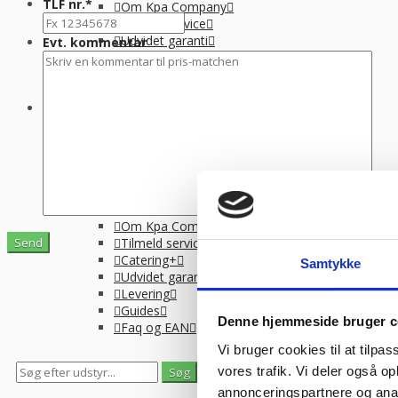
TLF nr.
*
Om Kpa Company
Tilmeld service
Udvidet garanti
Evt. kommentar
Levering
Guides
Faq og EAN
Menu
Bagerimaskiner
Butiksinventar
Stål og tilbehør
Langtidsleje
Finansiering
Info
Om Kpa Company
Tilmeld service
Catering+
Samtykke
Udvidet garanti
Levering
Guides
Denne hjemmeside bruger c
Faq og EAN
Vi bruger cookies til at tilpas
vores trafik. Vi deler også 
0
0
annonceringspartnere og anal
Se gemte varer
Se indkøbskurv