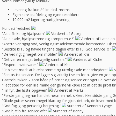
Varenummer (SKU):
MiniKøk
Levering fra kun 89 kr. eksl. moms
Egen serviceafdeling og egne teknikkere
10.000 m2 lager og hurtig levering
Kundetilfredshed
“Altid flinke og hjælpsom”
Vurderet af Georg
“Altid søde, hjælpsomme og kompetente !”
Vurderet af Læse ant
“Anette var rigtig sød, venlig og imødekommende kommende. Fik en f
“Bestilte kl.13 og havde tingene dagen efter kl.10. God service ☺”
“De ved rigtig meget om møbler”
Vurderet af Kris
“Det var en meget behagelig samtale.”
Vurderet af Käthe
“Ekspert i hvidevarer “
Vurderet af Kris
“Er blevet mødt at hjælpsomme og utrolig søde medarbejdere”
V
“Fantastisk service. De ligger sig virkelig i selen for at give en god 
Gastrobutikken – som både på priser og service er noget ud over de
“Fedt sted for den lille mand der gerne vil købe lidt af det de prof
“Fin fyr, der løste opgaven”
Vurderet af Marlu
“Første gang jeg har handlet her,men helt sikkert ikke sidste gang,Go
“Glade gutter svarer meget klart og for gjort det arb, de lover med 
“God faglig og personlig betjening.”
Vurderet af Kenneth Lynge
“God hjælp fra service afd”
Vurderet af Benny