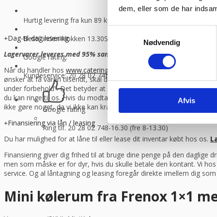
dem, eller som de har indsaml
Hurtig levering fra kun 89 kr.
Vi sender med GLS og Danske f
Samtykkevalg
Dag-til-dag levering
Bestil inden klokken 13.30
Så sender vi lagervarer samme dag
Nødvendig
Lagervarer leveres med 95% sandsynlighed allerede den første hverd
Google rating:
Når du handler hos
www.cateringinventar.dk
kan du enten vælge at h
Kundeservice: 20 28 02 74
Man-torsdag 08:30 – 16.00, fredag 
ønsker at få varen tilsendt, skal du huske at tjekke varen på pallen
under forbehold”. Det betyder at du har taget forbehold for eventu
du kan ringe til os. Hvis du modtager en vare som er beskadiget und
Afvis
ikke gøre noget, da vi ikke kan kræve erstatning fra fragtmanden.
Google rating
Finansiering via lån / leasing
Ring tlf. 20 28 02 74
8-16.30 (fre 8-13.30)
Du har mulighed for at låne til eller lease dit inventar købt hos os.
L
Finansiering giver dig frihed til at bruge dine penge på den daglige 
men som måske er for dyr, hvis du skulle betale den kontant. Vi ho
service. Og al låntagning og leasing foregår direkte imellem dig so
Mini kølerum fra Frenox 1×1 me