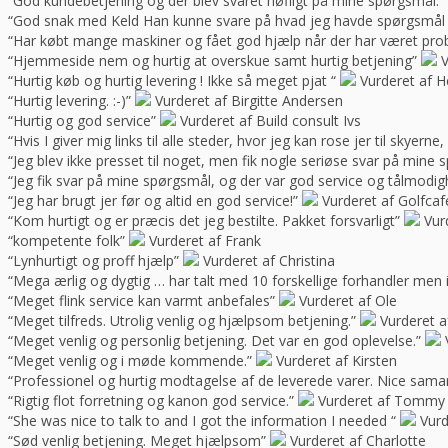
“God kundebetjening og der blev svaret høfligt på mine spørgsmål.”
“God snak med Keld Han kunne svare på hvad jeg havde spørgsmål t
“Har købt mange maskiner og fået god hjælp når der har været pro
“Hjemmeside nem og hurtig at overskue samt hurtig betjening”
V
“Hurtig køb og hurtig levering ! Ikke så meget pjat “
Vurderet af H
“Hurtig levering. :-)”
Vurderet af Birgitte Andersen
“Hurtig og god service”
Vurderet af Build consult Ivs
“Hvis I giver mig links til alle steder, hvor jeg kan rose jer til skyern
“Jeg blev ikke presset til noget, men fik nogle seriøse svar på mine 
“Jeg fik svar på mine spørgsmål, og der var god service og tålmodig
“Jeg har brugt jer før og altid en god service!”
Vurderet af Golfca
“Kom hurtigt og er præcis det jeg bestilte. Pakket forsvarligt”
Vur
“kompetente folk”
Vurderet af Frank
“Lynhurtigt og proff hjælp”
Vurderet af Christina
“Mega ærlig og dygtig … har talt med 10 forskellige forhandler me
“Meget flink service kan varmt anbefales”
Vurderet af Ole
“Meget tilfreds. Utrolig venlig og hjælpsom betjening.”
Vurderet a
“Meget venlig og personlig betjening. Det var en god oplevelse.”
“Meget venlig og i møde kommende.”
Vurderet af Kirsten
“Professionel og hurtig modtagelse af de leverede varer. Nice sama
“Rigtig flot forretning og kanon god service.”
Vurderet af Tommy
“She was nice to talk to and I got the information I needed “
Vurd
“Sød venlig betjening. Meget hjælpsom”
Vurderet af Charlotte