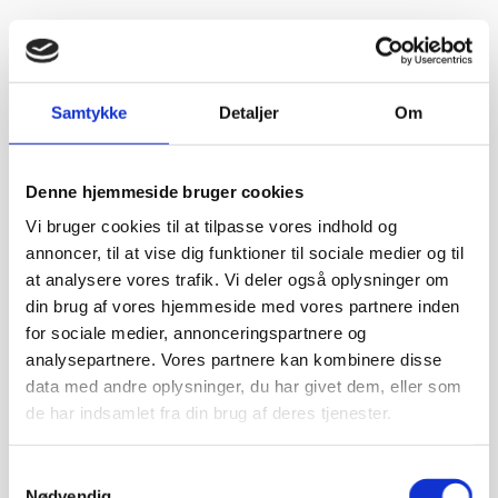
“Jeg blev ikke presset til noget, men fik nogle seriøse svar på mine
spørgsmål. Jeg vender tilbage”
Vurderet af Arden selskabslokaler
“Jeg fik svar på mine spørgsmål, og der var god service og
tålmodighed.”
Samtykke
Detaljer
Om
Vurderet af Adem
“Jeg har brugt jer før og altid en god service!”
Denne hjemmeside bruger cookies
Vi bruger cookies til at tilpasse vores indhold og
Vurderet af Golfcafeen
“Kom hurtigt og er præcis det jeg bestilte. Pakket forsvarligt”
annoncer, til at vise dig funktioner til sociale medier og til
at analysere vores trafik. Vi deler også oplysninger om
Vurderet af Ani Hof
din brug af vores hjemmeside med vores partnere inden
“kompetente folk”
for sociale medier, annonceringspartnere og
analysepartnere. Vores partnere kan kombinere disse
Vurderet af Frank
data med andre oplysninger, du har givet dem, eller som
“Lynhurtigt og proff hjælp”
de har indsamlet fra din brug af deres tjenester.
Vurderet af Christina
“Mega ærlig og dygtig … har talt med 10 forskellige forhandler
Samtykkevalg
men ingen gav mig den samme tryghed som jer”
Nødvendig