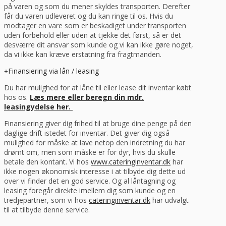
på varen og som du mener skyldes transporten. Derefter
får du varen udleveret og du kan ringe til os. Hvis du
modtager en vare som er beskadiget under transporten
uden forbehold eller uden at tjekke det først, så er det
desværre dit ansvar som kunde og vi kan ikke gøre noget,
da vi ikke kan kræve erstatning fra fragtmanden.
Finansiering via lån / leasing
Du har mulighed for at låne til eller lease dit inventar købt
hos os.
Læs mere eller beregn din mdr.
leasingydelse her.
Finansiering giver dig frihed til at bruge dine penge på den
daglige drift istedet for inventar. Det giver dig også
mulighed for måske at lave netop den indretning du har
drømt om, men som måske er for dyr, hvis du skulle
betale den kontant. Vi hos
www.cateringinventar.dk
har
ikke nogen økonomisk interesse i at tilbyde dig dette ud
over vi finder det en god service. Og al låntagning og
leasing foregår direkte imellem dig som kunde og en
tredjepartner, som vi hos
cateringinventar.dk
har udvalgt
til at tilbyde denne service.