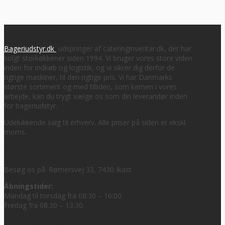
Find det rigtige udstyr, til den rigtige pris
Bageriudstyr.dk
udspringer af cateringinventar.dk, der har
solgt storkøkkener siden 1994. Vi bruger vores store viden
inden for indkøb og logistik, og vi sikrer dig derfor de
rigtige maskiner, til den rigtige pris. Vi har Danmarks
største sortiment og med tilliden, som kernen i vores
arbejde, kan du trygt vælge os som din leverandør inden
for bageriudstyr.
Udelukkende salg til erhverv. Alle priser på siden er ekskl.
moms.
Adresse og åbningstider
Besøg os på: Rømersvej 33, 7430 Ikast
Åbningstider:
Mandag til torsdag fra 08:30 – 16:00.
Fredag fra 08.30 – 13.30.
Bageriudstyr.dk