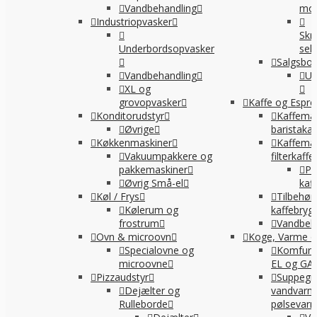
Vandbehandling
mon
Industriopvasker
Skr
Underbordsopvasker
sel
Salgsbo
Vandbehandling
Ud
XL og
grovopvasker
Kaffe og Espr
Konditorudstyr
Kaffemas
Øvrige
baristakaf
Køkkenmaskiner
Kaffemas
Vakuumpakkere og
filterkaffe
pakkemaskiner
Pe
Øvrig Små-el
kaf
Køl / Frys
Tilbehør t
Kølerum og
kaffebryg
frostrum
Vandbeh
Ovn & microovn
Koge, Varme o
Specialovne og
Komfur /
microovne
EL og GA
Pizzaudstyr
Suppegr
Dejælter og
vandvarm
Rulleborde
pølsevar