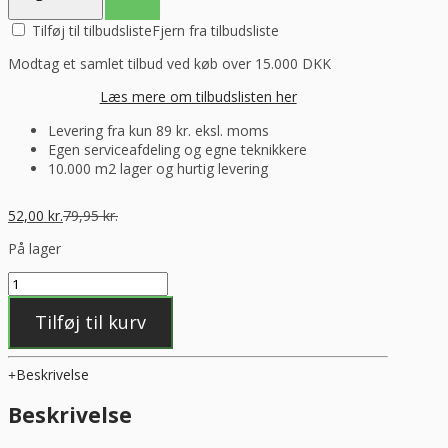
Tilføj til tilbudsliste
Fjern fra tilbudsliste
Modtag et samlet tilbud ved køb over 15.000 DKK
Læs mere om tilbudslisten her
Levering fra kun 89 kr. eksl. moms
Egen serviceafdeling og egne teknikkere
10.000 m2 lager og hurtig levering
52,00
kr.
79,95
kr.
På lager
Universaltang
27cm,
Hendi
Tilføj til kurv
antal
Beskrivelse
Beskrivelse