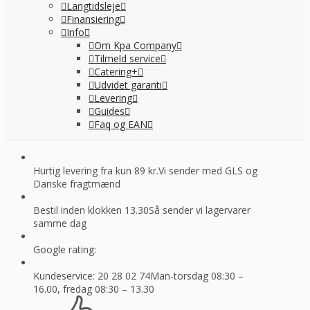
Langtidsleje
Finansiering
Info
Om Kpa Company
Tilmeld service
Catering+
Udvidet garanti
Levering
Guides
Faq og EAN
Hurtig levering fra kun 89 kr.
Vi sender med GLS og
Danske fragtmænd
Bestil inden klokken 13.30
Så sender vi lagervarer
samme dag
Google rating:
Kundeservice: 20 28 02 74
Man-torsdag 08:30 –
16.00, fredag 08:30 – 13.30