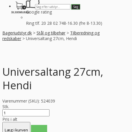
0
Google rating
Se indkøbskurv
Ring tlf. 20 28 02 74
8-16.30 (fre 8-13.30)
Bageriudstyr.dk
>
Stål og tilbehør
>
Tilberedning og
redskaber
>
Universaltang 27cm, Hendi
Universaltang 27cm,
Hendi
Varenummer (SKU):
524039
Stk.
Pris i alt
Læg i kurven