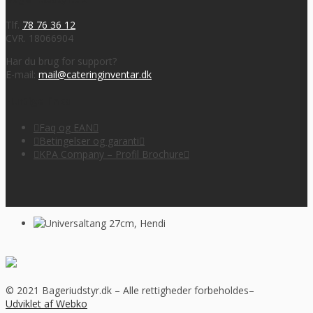
Tlf.
78 76 36 12
CVR. 18066904
Har du brug for support?
E-mail:
mail@cateringinventar.dk
Hurtige links
Faq og EAN
Betingelser og garanti
KPA Company – Profil Brochure
© 2021 Bageriudstyr.dk – Alle rettigheder forbeholdes–
Udviklet af Webko