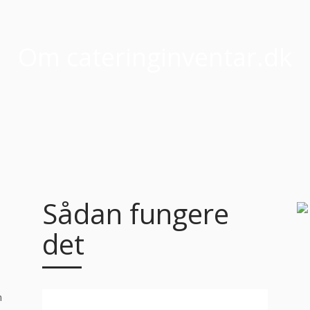
Om cateringinventar.dk
Sådan fungere
det
n