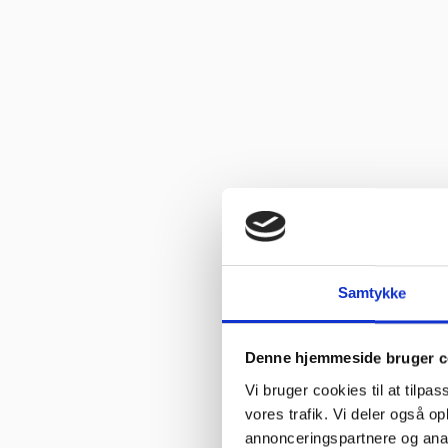
Vurderet af Käthe
“Ekspert i hvidevarer “
Vurderet af Kris
“Er blevet mødt at hjælpsomme og utrolig søde medarbejdere”
Vurderet af Tina
“Fantastisk service. De ligger sig virkelig i selen for at give en go
Gastrobutikken – som både på priser og service er noget ud over d
Vurderet af Peter Holm
“Fedt sted for den lille mand der gerne vil købe lidt af det de pr
Samtykke
Vurderet af Henrik Hauge
“Fin fyr, der løste opgaven”
Denne hjemmeside bruger c
Vurderet af Marlu
“Første gang jeg har handlet her,men helt sikkert ikke sidste gang,G
Vi bruger cookies til at tilpas
vores trafik. Vi deler også 
annonceringspartnere og anal
Vurderet af Ole