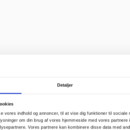
d oplevelse. Jeg fik leveret en stor ovn til Malmø, hvor de normalt ikke 
et sædvanlige.”
off bruger søde og hjælpsomme ansatte”
Detaljer
ookies
o service og en super flink sælger i røret Kan klart anbefale at handl
se vores indhold og annoncer, til at vise dig funktioner til sociale
oplysninger om din brug af vores hjemmeside med vores partnere i
ysepartnere. Vores partnere kan kombinere disse data med andr