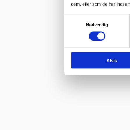
“Glade gutter svarer meget klart og for gjort det arb, de lover med
dem, eller som de har indsaml
Samtykkevalg
Vurderet af Isken
“God faglig og personlig betjening.”
Nødvendig
Vurderet af Kenneth Lynge
“God hjælp fra service afd”
Vurderet af Benny
Afvis
“God kundebetjening og der blev svaret høfligt på mine spørgsmål.
Vurderet af Kaj
“God snak med Keld Han kunne svare på hvad jeg havde spørgsmål 
Vurderet af Jeanette
“Har købt mange maskiner og fået god hjælp når der har været pr
Vurderet af Patricia
“Hjemmeside nem og hurtig at overskue samt hurtig betjening”