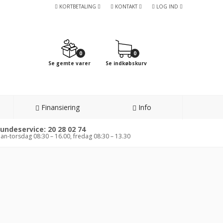
KORTBETALING
KONTAKT
LOG IND
0
0
Se gemte varer
Se indkøbskurv
Finansiering
Info
undeservice: 20 28 02 74
an-torsdag 08:30 – 16.00, fredag 08:30 – 13.30