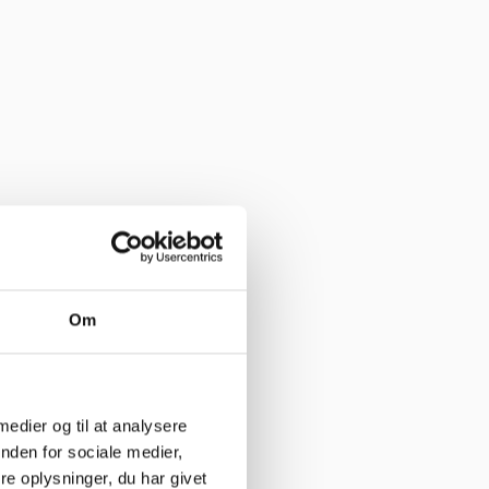
har levering direkte, uden problemer. Jeg kan i høj grad anbefale
Om
e her”
 medier og til at analysere
nden for sociale medier,
e oplysninger, du har givet