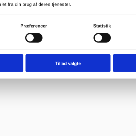
 bravør”
et fra din brug af deres tjenester.
Præferencer
Statistik
Tillad valgte
”
til “
oblemer. Gode priser, mm.”