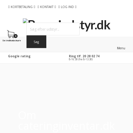
KORTBETALING
KONTAKT
LOG IND
0
Se indkøbskurv
Menu
Google rating
Ring tlf. 20 28 02 74
8-16.30 (fre 8-13.30)
Om
cateringinventar.dk