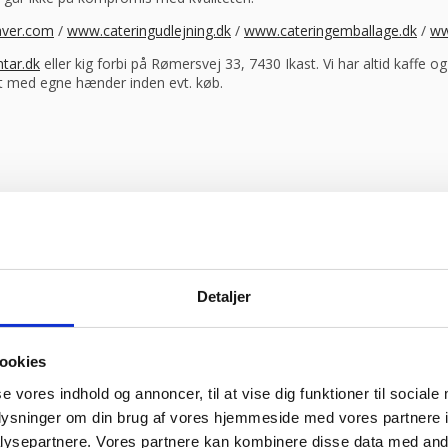
ver.com
/
www.cateringudlejning.dk
/
www.cateringemballage.dk
/
ww
tar.dk
eller kig forbi på Rømersvej 33, 7430 Ikast. Vi har altid kaffe 
et med egne hænder inden evt. køb.
ik & retro
ejl levering og fik løst det i løbet af to sekunder. God arbejde og 
Vurderet af Heidi Buch Jensen
Detaljer
urderet af Tina
ookies
oplevelse. Jeg fik leveret en stor ovn til Malmø, hvor de normalt ikke h
t sædvanlige.”
Vurderet af Peter Holm
se vores indhold og annoncer, til at vise dig funktioner til sociale
f bruger søde og hjælpsomme ansatte”
Vurderet af Henrik Hauge
oplysninger om din brug af vores hjemmeside med vores partnere i
ysepartnere. Vores partnere kan kombinere disse data med andr