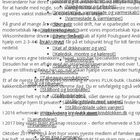
Suppegryde, vandvarmer og pølsevarmer
leverandører har deres specialer og vi ønsker at kunne tilbyde nøgl
Vandvarmer og elkedel
for at handle med nogle, som stædig forklarer at den eneste model d
Varmelampe, varmeplade og varmeskab
og vores vækst indikerer at vores kunder er enige.
Varmeplade & varmlampe
På grund af mange års erfaring og solid drift, har vi oparbejdet o
Øvrige
moderselskab Kpa Lind Holding ApS, samt vores importselskab Kpa 
Køkkenmaskiner
Virksomhederne drives og ejes i fællesskab af Kjeld Poulsgaard And
Øvrig Små-el
hjælp om 2-3-4-5 år. Alt udstyr får på et tidspunkt brug for lidt fø
Køl / Frys
nedetid.
Køl af drikkevarer og vin
Køledisk, montre og kølereol
Vi har vores egne teknikkere i huset, som har specialviden omkring v
Kølemontre
Desuden har vi en aftale med en reservedelsleverandør med over 1,4 m
Salatbar og Drop inn
giver en tilfredsstillelse hos os, når vi kan hjælpe vores kunder hurtig
Ovn & microovn
Takeaway produktion
Et af de nyeste tiltag til vores forretning er vores PLUK-butik. I bu
Stål og tilbehør
køkkentilbehøret med hjem samme dag. Du er selvfølgelig også velko
Stålbord og bordplade
Stålbordplade
Som noget helt nyt har vi i efteråret 2016, slået dørene op for priv
Stålbordplade med vanger
købe udstyr hjem til privaten. Samme gode kvalitet, som du finder h
Stålbordplade uden vanger
I 2016 erhvervede vi også vores knivbutik
www.knivblokken.dk
og op
Tilberedning og redskaber
Langtidsleje
I 2017 blev vores lager en knap ressource – derfor erhvervede vi 5.0
Finansiering
Info
Oktober 2017 er også året hvor vores nyeste medlem af familien
ww
Om Kpa Company
har haft. Vi ønsker at give dig et godt produkt til en skarp pris – og