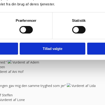
 service og en super flink sælger i røret Kan klart anbefale at handle 
et fra din brug af deres tjenester.
ragtmænd
bravør”
Vurderet af Isken
Vurderet af Kaj
Præferencer
Statistik
il “
Vurderet af Jeanette
blemer. Gode priser, mm.”
Vurderet af Patricia
08:30 – 13.30
urderet af Kai Hou
elle
Tillad valgte
e, så skal jeg med fornøjelse skrive niget”
Vurderet af Karl
spørgsmål. Jeg vender tilbage”
Vurderet af Arden selskabslokaler
hed.”
Vurderet af Adem
feen
deret af Ani Hof
n ingen gav mig den samme tryghed som jer”
Vurderet af Lida
f Steffen
Vurderet af Lone