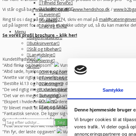
Tilmeld service
Udvidet garanti
Vi står også bag
www.wallshop.dk
/
www.hendishop.dk
/
www.b2bga
Levering
Ring til os i dag på tlf.
2028027
4, skriv en mail på
mail@cateringinven
Guides
ud på lageret for at pakket et stykke udstyr ud, så du kan mærke d
Faq og EAN
Menu
Se vores profil brochure – klik her!
Bagerimaskiner
Butiksinventar
Stål og tilbehør
Langtidsleje
Kundetilfredshed
Finansiering
“Altid flinke og hjælpsom”
Vurderet af Georg
Info
“Altid søde, hjælpsomme og kompetente !”
Vurderet af Læse ant
Om Kpa Company
“Anette var rigtig sød, venlig og imødekommende kommende. Fik en f
Tilmeld service
“Bestilte kl.13 og havde tingene dagen efter kl.10. God service ☺”
Catering+
“De ved rigtig meget om møbler”
Vurderet af Kris
Udvidet garanti
Samtykke
Levering
“Det var en meget behagelig samtale.”
Vurderet af Käthe
Guides
“Ekspert i hvidevarer “
Vurderet af Kris
Faq og EAN
“Er blevet mødt at hjælpsomme og utrolig søde medarbejdere”
V
Denne hjemmeside bruger c
“Fantastisk service. De ligger sig virkelig i selen for at give en god 
Gastrobutikken – som både på priser og service er noget ud over de
Vi bruger cookies til at tilpas
0
0
“Fedt sted for den lille mand der gerne vil købe lidt af det de prof
vores trafik. Vi deler også 
Se gemte varer
Se indkøbskurv
“Fin fyr, der løste opgaven”
Vurderet af Marlu
annonceringspartnere og anal