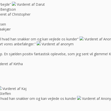
rbejde”
Vurderet af Darut
 Bengtson
eret af Christopher
ssen
raakjær
d hvad han snakker om og kan vejlede os kunder”
Vurderet af An
rt vores anbefalinger.”
Vurderet af anonym
op. En sjælden positiv fantastisk oplevelse, som jeg sent vil glemme! 
deret af Kirtha
Vurderet af Kaj
Steffen
 hvad han snakker om og kan vejlede os kunder
Vurderet af Anon