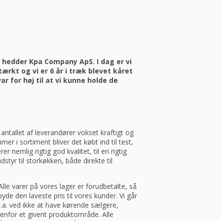
k hedder Kpa Company ApS. I dag er vi
rkt og vi er 6 år i træk blevet kåret
 for høj til at vi kunne holde de
 antallet af leverandører vokset kraftigt og
er i sortiment bliver det købt ind til test,
er nemlig rigtig god kvalitet, til en rigtig
styr til storkøkken, både direkte til
le varer på vores lager er forudbetalte, så
de den laveste pris til vores kunder. Vi går
a. ved ikke at have kørende sælgere,
ndenfor et givent produktområde. Alle