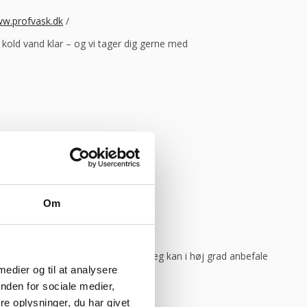
w.profvask.dk
/
og kold vand klar – og vi tager dig gerne med
god weekend”
Vurderet af Michael
Om
ar levering direkte, uden problemer. Jeg kan i høj grad anbefale
 medier og til at analysere
nden for sociale medier,
e oplysninger, du har givet