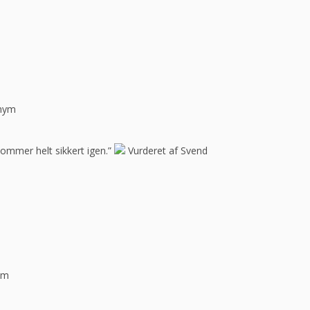
onym
Kommer helt sikkert igen.”
Vurderet af Svend
ym