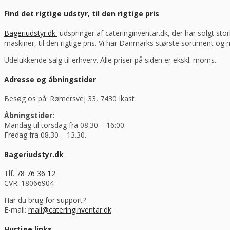
Find det rigtige udstyr, til den rigtige pris
Bageriudstyr.dk
udspringer af cateringinventar.dk, der har solgt stor
maskiner, til den rigtige pris. Vi har Danmarks største sortiment og
Udelukkende salg til erhverv. Alle priser på siden er ekskl. moms.
Adresse og åbningstider
Besøg os på: Rømersvej 33, 7430 Ikast
Åbningstider:
Mandag til torsdag fra 08:30 – 16:00.
Fredag fra 08.30 – 13.30.
Bageriudstyr.dk
Tlf.
78 76 36 12
CVR. 18066904
Har du brug for support?
E-mail:
mail@cateringinventar.dk
Hurtige links