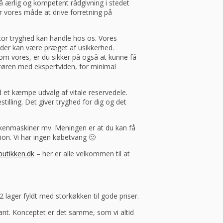
å ærlig og kompetent rådgivning i stedet
r vores måde at drive forretning på
tor tryghed kan handle hos os. Vores
der kan være præget af usikkerhed.
om vores, er du sikker på også at kunne få
ortøren med ekspertviden, for minimal
d et kæmpe udvalg af vitale reservedele.
illing. Det giver tryghed for dig og det
køkkenmaskiner mv. Meningen er at du kan få
ion. Vi har ingen købetvang 🙂
butikken.dk
– her er alle velkommen til at
 lager fyldt med storkøkken til gode priser.
rant. Konceptet er det samme, som vi altid