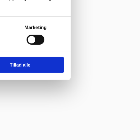
her”
Vurderet af Ole
Marketing
Tillad alle