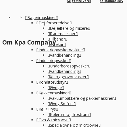
Se gemte varer
Se indkøbskurv
Bagerimaskiner
Dej forberedelse
Dejæltere og mixere
Røremaskiner
Tilbehør
Om Kpa Company
Æltekar
Industriopvaskemaskine
Vandbehandling
Industriopvasker
Underbordsopvasker
Vandbehandling
XL og grovopvasker
Konditorudstyr
Øvrige
Køkkenmaskiner
Vakuumpakkere og pakkemaskiner
Øvrig Små-el
Køl / Frys
Kølerum og frostrum
Ovn & microovn
Specialovne og microovne