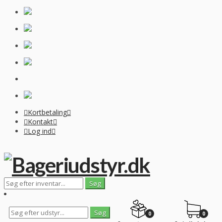
Kortbetaling
Kontakt
Log ind
0
0