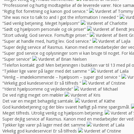
“Professionel og hurtig modtagelse af de leverede varer. Nice sama
“Rigtig flot forretning og kanon god service.”
Vurderet af Tommy
“She was nice to talk to and I got the information I needed “
Vurd
“Sød venlig betjening. Meget hjælpsom”
Vurderet af Charlotte
“Sødt og hjælpsom personale og ok priser”
Vurderet af Bendt Je
“Stort udvalg. God service. Fornuftige priser.”
Vurderet af Bent G
“Super at handle med, hurtig lev. God service.”
Vurderet af Lajla
“Super dejlig service af Rasmus. Kanon med en medarbejder der ve
“Super god service og oplysninger som vi kan bruge til noget. For kla
“Super service”
Vurderet af Brian Nielsen
“Telefon kontakt god! Men betjeningen i butikken var til 13 med pil 
“Tjekker lige varer på lager med det samme “
Vurderet af Laila
“Venlig – imødekommende – hjælpsom – super god service “
Vur
“Virkelig god kundeservice! Er så tilfreds “
Vurderet af Cristine
“Yderst hjælpsomme og vejledende”
Vurderet af Michael
De ved rigtig meget om møbler
Vurderet af Kris
Det var en meget behagelig samtale.
Vurderet af Käthe
God kundebetjening og der blev svaret høfligt på mine spørgsmål.
Meget tilfreds. Utrolig venlig og hjælpsom betjening.
Vurderet af 
Super dejlig service af Rasmus. Kanon med en medarbejder der ved
Tjekker lige varer på lager med det samme
Vurderet af Laila
Virkelig god kundeservice! Er så tilfreds
Vurderet af Cristine