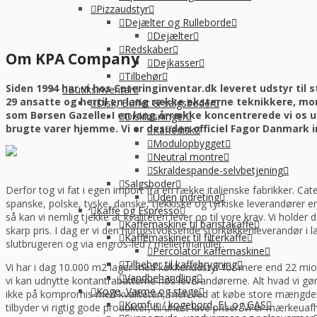
Pizzaudstyr
Dejælter og Rulleborde
Dejælter
Redskaber
Om KPA Company
Dejkasser
Tilbehør
Siden 1994 har vi hos Cateringinventar.dk leveret udstyr ti
Butiksinventar
29 ansatte og hertil en lang række eksterne teknikkere, mon
Disk, Buffet & salgsboder
som Børsen Gazelle. I en lang årrække koncentrerede vi os u
Diskløsninger
brugte varer hjemme. Vi er desuden officiel Fagor Danmark
Kaffedisk
Modulopbygget
Neutral montre
Skraldespande-selvbetjening
Salgsboder
Derfor tog vi fat i egen import fra en række italienske fabrikker. Ca
Uden indreting
spanske, polske, tyske, danske, tjekkiske og tyrkiske leverandører er 
Kaffe og Espresso
så kan vi nemlig tjekke at kvaliteten lever op til vore krav. Vi holder d
Kaffemaskine til baristakaffe
skarp pris. I dag er vi den hurtigstvoksende storkøkkenleverandør i l
Kaffemaskiner til filterkaffe
slutbrugeren og via engros-led / mellemhandler.
Percolator kaffemaskine
Tilbehør til kaffebrygning
Vi har i dag 10.000 m2 lager med køkkenudstyr for mere end 22 mio. 
Vandbehandling
vi kan udnytte kontantrabatterne hos leverandørerne. Alt hvad vi gør
Koge, Varme og stege
ikke på kompromis med kvaliteten, men ved at købe store mængder, 
Komfur / kogebord, EL og GAS
tilbyder vi rigtig gode produkter, til uhørt lave priser. Vi er mærkeu