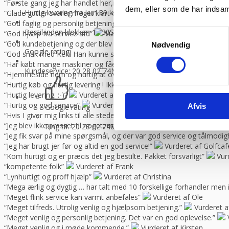
“Første gang jeg har handlet her,men helt sikkert ikke sidste gang,Go
dem, eller som de har indsaml
Hurtig levering fra kun 89 kr.
Vi sender med GLS og Danske f
“Glade gutter svarer meget klart og for gjort det arb, de lover med 
“God faglig og personlig betjening.”
Vurderet af Kenneth Lynge
Bestil inden klokken 13.30
Så sender vi lagervarer samme dag
Samtykkevalg
“God hjælp fra service afd”
Vurderet af Benny
“God kundebetjening og der blev svaret høfligt på mine spørgsmål.”
Nødvendig
Google rating:
“God snak med Keld Han kunne svare på hvad jeg havde spørgsmål t
“Har købt mange maskiner og fået god hjælp når der har været pro
Kundeservice: 20 28 02 74
Man-torsdag 08:30 – 16.00, fredag 
“Hjemmeside nem og hurtig at overskue samt hurtig betjening”
V
“Hurtig køb og hurtig levering ! Ikke så meget pjat “
Vurderet af H
“Hurtig levering. :-)”
Vurderet af Birgitte Andersen
“Hurtig og god service”
Vurderet af Build consult Ivs
Afvis
Google rating
“Hvis I giver mig links til alle steder, hvor jeg kan rose jer til skyern
“Jeg blev ikke presset til noget, men fik nogle seriøse svar på mine 
Ring tlf. 20 28 02 74
8-16.30 (fre 8-13.30)
“Jeg fik svar på mine spørgsmål, og der var god service og tålmodig
“Jeg har brugt jer før og altid en god service!”
Vurderet af Golfca
“Kom hurtigt og er præcis det jeg bestilte. Pakket forsvarligt”
Vur
“kompetente folk”
Vurderet af Frank
“Lynhurtigt og proff hjælp”
Vurderet af Christina
“Mega ærlig og dygtig … har talt med 10 forskellige forhandler me
“Meget flink service kan varmt anbefales”
Vurderet af Ole
“Meget tilfreds. Utrolig venlig og hjælpsom betjening.”
Vurderet a
“Meget venlig og personlig betjening. Det var en god oplevelse.”
“Meget venlig og i møde kommende.”
Vurderet af Kirsten