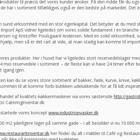
eprodukter til præcis det vores kunder ønsker. På den måde får du ogs
e har i sortiment tilfældigvis også er den bedste på markedet. Det e
s en sund virksomhed med en stor egenkapital. Det betyder at du med s
Import ApS vidner ligeledes om vores solide fundament i en branche 
ersen og Kristoffer Poulsgaard Andersen. Med en solid virksomhed, s
rstehjælp, men så er det rart at vide, at man stadig kan komme til imp
ores produkter. Her i huset har vi ligeledes stort reservedelslager me
io reservedele i sortiment – de fleste kan vi have 24 timer efter best
t igang igen.
tikken kan du se vores store sortiment af bakker, fade, kurve, knive, 
mmen til at komme forbi butikken udelukkende for at få lidt inspirat
athandel af kvalitets-køkkenmaskiner via vores søsterside
http://gastro
os Cateringinventar.dk
startede vores koncept
www.industriopvasker.dk
00 m2 yderligere lager på samme gade – i alt besidder vi nu 10.000 m2
w.restaurantinventar.dk
her finder du alt i møbler til Café og Restau
 vi går ikke på kompromis med kvaliteten.