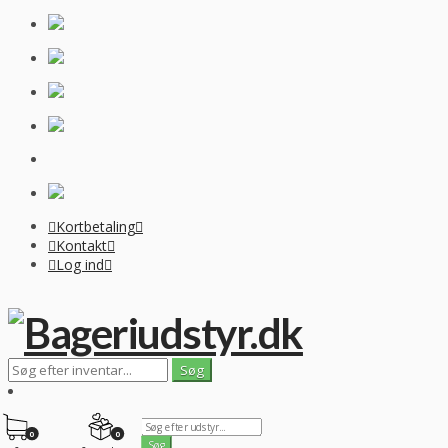
Kortbetaling
Kontakt
Log ind
0
0