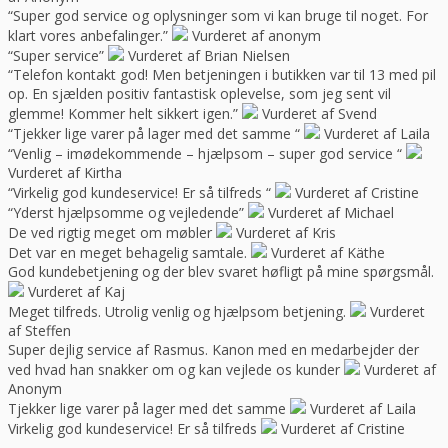
“Super god service og oplysninger som vi kan bruge til noget. For
klart vores anbefalinger.”
Vurderet af anonym
“Super service”
Vurderet af Brian Nielsen
“Telefon kontakt god! Men betjeningen i butikken var til 13 med pil
op. En sjælden positiv fantastisk oplevelse, som jeg sent vil
glemme! Kommer helt sikkert igen.”
Vurderet af Svend
“Tjekker lige varer på lager med det samme “
Vurderet af Laila
“Venlig – imødekommende – hjælpsom – super god service “
Vurderet af Kirtha
“Virkelig god kundeservice! Er så tilfreds “
Vurderet af Cristine
“Yderst hjælpsomme og vejledende”
Vurderet af Michael
De ved rigtig meget om møbler
Vurderet af Kris
Det var en meget behagelig samtale.
Vurderet af Käthe
God kundebetjening og der blev svaret høfligt på mine spørgsmål.
Vurderet af Kaj
Meget tilfreds. Utrolig venlig og hjælpsom betjening.
Vurderet
af Steffen
Super dejlig service af Rasmus. Kanon med en medarbejder der
ved hvad han snakker om og kan vejlede os kunder
Vurderet af
Anonym
Tjekker lige varer på lager med det samme
Vurderet af Laila
Virkelig god kundeservice! Er så tilfreds
Vurderet af Cristine