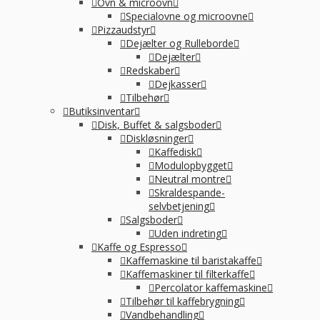
Ovn & microovn
Specialovne og microovne
Pizzaudstyr
Dejælter og Rulleborde
Dejælter
Redskaber
Dejkasser
Tilbehør
Butiksinventar
Disk, Buffet & salgsboder
Diskløsninger
Kaffedisk
Modulopbygget
Neutral montre
Skraldespande-
selvbetjening
Salgsboder
Uden indreting
Kaffe og Espresso
Kaffemaskine til baristakaffe
Kaffemaskiner til filterkaffe
Percolator kaffemaskine
Tilbehør til kaffebrygning
Vandbehandling