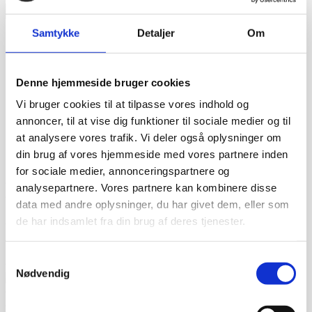
Samtykke
Detaljer
Om
Kategori
Kampagnetilbud
Denne hjemmeside bruger cookies
Farve
Vi bruger cookies til at tilpasse vores indhold og
Materiale
annoncer, til at vise dig funktioner til sociale medier og til
at analysere vores trafik. Vi deler også oplysninger om
Egenskab
din brug af vores hjemmeside med vores partnere inden
Kundetilfredshed
for sociale medier, annonceringspartnere og
“Altid flinke og hjælpsom”
Vurderet af Georg
analysepartnere. Vores partnere kan kombinere disse
“Altid søde, hjælpsomme og kompetente !”
Vurderet af Læse
data med andre oplysninger, du har givet dem, eller som
antik & retro
de har indsamlet fra din brug af deres tjenester.
“Anette var rigtig sød, venlig og imødekommende kommende. Fik
en fejl levering og fik løst det i løbet af to sekunder. God arbejde
og god weekend”
Vurderet af Michael
Samtykkevalg
“Bestilte kl.13 og havde tingene dagen efter kl.10. God service ☺”
Nødvendig
Vurderet af Heidi Buch Jensen
“De ved rigtig meget om møbler”
Vurderet af Kris
“Det var en meget behagelig samtale.”
Vurderet af Käthe