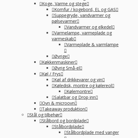
Koge, Varme og stege
Komfur / kogebord, EL og GAS
Suppegryde, vandvarmer og
pølsevarmer
Vandvarmer og elkedel
Varmelampe, varmeplade og
varmeskab
Varmeplade & varmlampe
Øvrige
Køkkenmaskiner
Øvrig Små-el
Køl / Frys
Køl af drikkevarer og vin
Køledisk, montre og kølereol
Kølemontre
Salatbar og Drop inn
Ovn & microovn
Takeaway produktion
Stål og tilbehør
Stålbord og bordplade
Stålbordplade
Stålbordplade med vanger