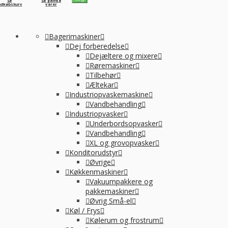
Se
Se gemte
ndkøbskurv
varer
Bagerimaskiner
Dej forberedelse
Dejæltere og mixere
Røremaskiner
Tilbehør
Æltekar
Industriopvaskemaskine
Vandbehandling
Industriopvasker
Underbordsopvasker
Vandbehandling
XL og grovopvasker
Konditorudstyr
Øvrige
Køkkenmaskiner
Vakuumpakkere og
pakkemaskiner
Øvrig Små-el
Køl / Frys
Kølerum og frostrum