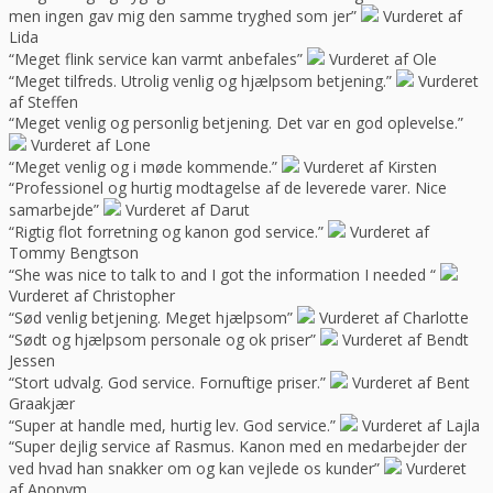
men ingen gav mig den samme tryghed som jer”
Vurderet af
Lida
“Meget flink service kan varmt anbefales”
Vurderet af Ole
“Meget tilfreds. Utrolig venlig og hjælpsom betjening.”
Vurderet
af Steffen
“Meget venlig og personlig betjening. Det var en god oplevelse.”
Vurderet af Lone
“Meget venlig og i møde kommende.”
Vurderet af Kirsten
“Professionel og hurtig modtagelse af de leverede varer. Nice
samarbejde”
Vurderet af Darut
“Rigtig flot forretning og kanon god service.”
Vurderet af
Tommy Bengtson
“She was nice to talk to and I got the information I needed “
Vurderet af Christopher
“Sød venlig betjening. Meget hjælpsom”
Vurderet af Charlotte
“Sødt og hjælpsom personale og ok priser”
Vurderet af Bendt
Jessen
“Stort udvalg. God service. Fornuftige priser.”
Vurderet af Bent
Graakjær
“Super at handle med, hurtig lev. God service.”
Vurderet af Lajla
“Super dejlig service af Rasmus. Kanon med en medarbejder der
ved hvad han snakker om og kan vejlede os kunder”
Vurderet
af Anonym