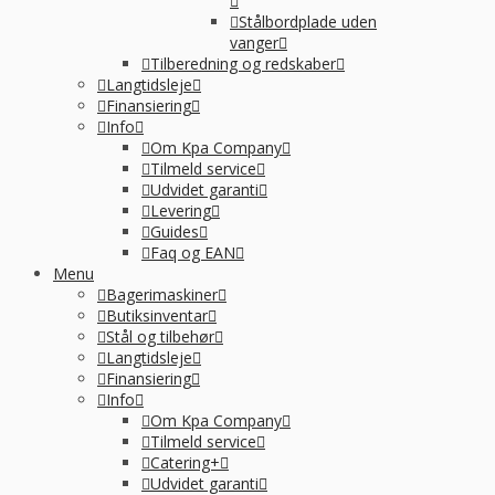
Stålbordplade uden
vanger
Tilberedning og redskaber
Langtidsleje
Finansiering
Info
Om Kpa Company
Tilmeld service
Udvidet garanti
Levering
Guides
Faq og EAN
Menu
Bagerimaskiner
Butiksinventar
Stål og tilbehør
Langtidsleje
Finansiering
Info
Om Kpa Company
Tilmeld service
Catering+
Udvidet garanti