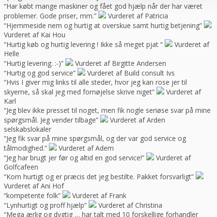
“Har købt mange maskiner og fået god hjælp når der har været
problemer. Gode priser, mm.”
Vurderet af Patricia
“Hjemmeside nem og hurtig at overskue samt hurtig betjening”
Vurderet af Kai Hou
“Hurtig køb og hurtig levering ! Ikke så meget pjat “
Vurderet af
Helle
“Hurtig levering. :-)”
Vurderet af Birgitte Andersen
“Hurtig og god service”
Vurderet af Build consult Ivs
“Hvis I giver mig links til alle steder, hvor jeg kan rose jer til
skyerne, så skal jeg med fornøjelse skrive niget”
Vurderet af
Karl
“Jeg blev ikke presset til noget, men fik nogle seriøse svar på mine
spørgsmål. Jeg vender tilbage”
Vurderet af Arden
selskabslokaler
“Jeg fik svar på mine spørgsmål, og der var god service og
tålmodighed.”
Vurderet af Adem
“Jeg har brugt jer før og altid en god service!”
Vurderet af
Golfcafeen
“Kom hurtigt og er præcis det jeg bestilte. Pakket forsvarligt”
Vurderet af Ani Hof
“kompetente folk”
Vurderet af Frank
“Lynhurtigt og proff hjælp”
Vurderet af Christina
“Mega ærlig og dygtig … har talt med 10 forskellige forhandler