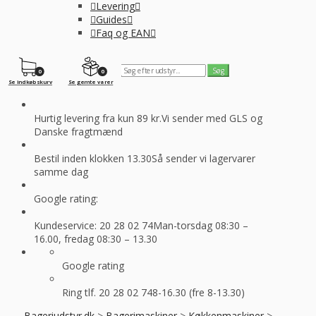
Levering
Guides
Faq og EAN
0
0
Se indkøbskurv
Se gemte varer
Hurtig levering fra kun 89 kr.
Vi sender med GLS og
Danske fragtmænd
Bestil inden klokken 13.30
Så sender vi lagervarer
samme dag
Google rating:
Kundeservice: 20 28 02 74
Man-torsdag 08:30 –
16.00, fredag 08:30 – 13.30
Google rating
Ring tlf. 20 28 02 74
8-16.30 (fre 8-13.30)
Bageriudstyr.dk
>
Bagerimaskiner
>
Køkkenmaskiner
>