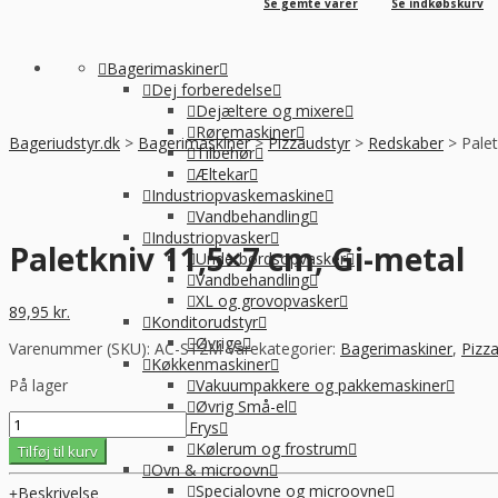
Se gemte varer
Se indkøbskurv
Bagerimaskiner
Dej forberedelse
Dejæltere og mixere
Røremaskiner
Bageriudstyr.dk
>
Bagerimaskiner
>
Pizzaudstyr
>
Redskaber
>
Palet
Tilbehør
Æltekar
Industriopvaskemaskine
Vandbehandling
Industriopvasker
Paletkniv 11,5×7 cm, Gi-metal
Underbordsopvasker
Vandbehandling
XL og grovopvasker
89,95
kr.
Konditorudstyr
Øvrige
Varenummer (SKU):
AC-ST2M
Varekategorier:
Bagerimaskiner
,
Pizza
Køkkenmaskiner
På lager
Vakuumpakkere og pakkemaskiner
Øvrig Små-el
Paletkniv
Køl / Frys
11,5x7
Kølerum og frostrum
Tilføj til kurv
cm,
Ovn & microovn
Gi-
Specialovne og microovne
Beskrivelse