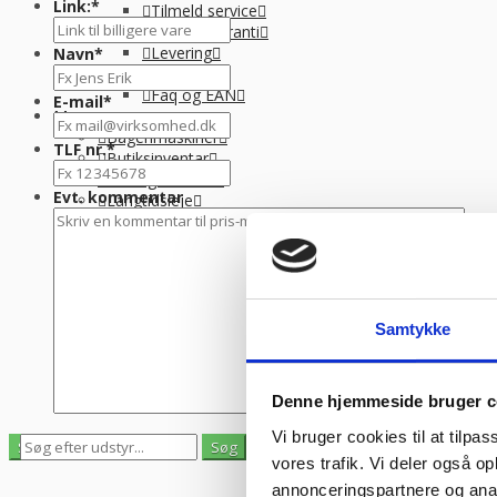
Link:
*
Tilmeld service
Udvidet garanti
Levering
Navn
*
Guides
Faq og EAN
E-mail
*
Menu
Bagerimaskiner
TLF nr.
*
Butiksinventar
Stål og tilbehør
Evt. kommentar
Langtidsleje
Finansiering
Info
Om Kpa Company
Tilmeld service
Catering+
Udvidet garanti
Samtykke
Levering
Guides
Faq og EAN
Denne hjemmeside bruger c
Vi bruger cookies til at tilpas
0
0
vores trafik. Vi deler også 
Se gemte varer
Se indkøbskurv
annonceringspartnere og anal