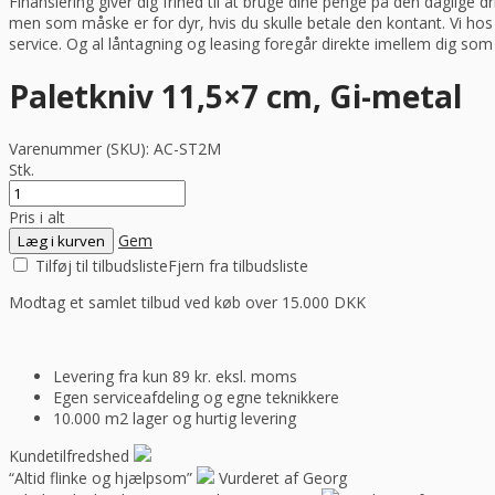
Finansiering giver dig frihed til at bruge dine penge på den daglige 
men som måske er for dyr, hvis du skulle betale den kontant. Vi ho
service. Og al låntagning og leasing foregår direkte imellem dig so
Paletkniv 11,5×7 cm, Gi-metal
Varenummer (SKU):
AC-ST2M
Stk.
Pris i alt
Gem
Læg i kurven
Tilføj til tilbudsliste
Fjern fra tilbudsliste
Modtag et samlet tilbud ved køb over 15.000 DKK
Levering fra kun 89 kr. eksl. moms
Egen serviceafdeling og egne teknikkere
10.000 m2 lager og hurtig levering
Kundetilfredshed
“Altid flinke og hjælpsom”
Vurderet af Georg