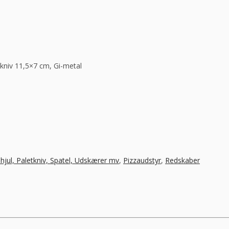
kniv 11,5×7 cm, Gi-metal
hjul, Paletkniv, Spatel, Udskærer mv
,
Pizzaudstyr
,
Redskaber