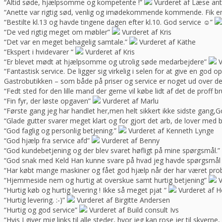
“Altid søde, hjælpsomme og kompetente !”
Vurderet af Læse ant
“Anette var rigtig sød, venlig og imødekommende kommende. Fik en f
“Bestilte kl.13 og havde tingene dagen efter kl.10. God service ☺”
“De ved rigtig meget om møbler”
Vurderet af Kris
“Det var en meget behagelig samtale.”
Vurderet af Käthe
“Ekspert i hvidevarer “
Vurderet af Kris
“Er blevet mødt at hjælpsomme og utrolig søde medarbejdere”
V
“Fantastisk service. De ligger sig virkelig i selen for at give en god 
Gastrobutikken – som både på priser og service er noget ud over de
“Fedt sted for den lille mand der gerne vil købe lidt af det de prof
“Fin fyr, der løste opgaven”
Vurderet af Marlu
“Første gang jeg har handlet her,men helt sikkert ikke sidste gang,Go
“Glade gutter svarer meget klart og for gjort det arb, de lover med 
“God faglig og personlig betjening.”
Vurderet af Kenneth Lynge
“God hjælp fra service afd”
Vurderet af Benny
“God kundebetjening og der blev svaret høfligt på mine spørgsmål.”
“God snak med Keld Han kunne svare på hvad jeg havde spørgsmål t
“Har købt mange maskiner og fået god hjælp når der har været pro
“Hjemmeside nem og hurtig at overskue samt hurtig betjening”
V
“Hurtig køb og hurtig levering ! Ikke så meget pjat “
Vurderet af H
“Hurtig levering. :-)”
Vurderet af Birgitte Andersen
“Hurtig og god service”
Vurderet af Build consult Ivs
“Hvis I giver mig links til alle steder, hvor jeg kan rose jer til skyern