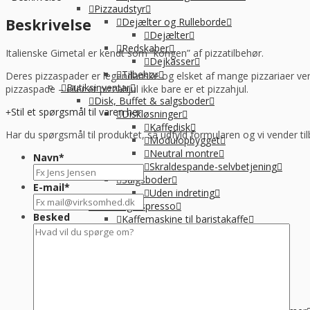
metal
Pizzaudstyr
antal
Beskrivelse
Dejælter og Rulleborde
Dejælter
Redskaber
Italienske Gimetal er kendt som “kongen” af pizzatilbehør.
Dejkasser
Tilbehør
Deres pizzaspader er legendariske og elsket af mange pizzariaer ver
Butiksinventar
pizzaspade – eller et pizzahjul ikke bare er et pizzahjul.
Disk, Buffet & salgsboder
Stil et spørgsmål til varen her:
Diskløsninger
Kaffedisk
Har du spørgsmål til produktet, så udfyld formularen og vi vender til
Modulopbygget
Neutral montre
Navn
*
Skraldespande-selvbetjening
Salgsboder
E-mail
*
Uden indreting
Kaffe og Espresso
Besked
Kaffemaskine til baristakaffe
Kaffemaskiner til filterkaffe
Percolator kaffemaskine
Tilbehør til kaffebrygning
Vandbehandling
Koge, Varme og stege
Komfur / kogebord, EL og GAS