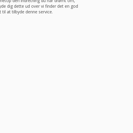
ve netop den indretning du har drømt om,
yde dig dette ud over vi finder det en god
 til at tilbyde denne service.