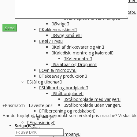
Suppegryde, vandvarmer og pølsevarmer
Vandvarmer og elkedel
Varmelampe, varmeplade og varmeskab
Varmeplade & varmlampe
Øvrige
Køkkenmaskiner
Øvrig Små-el
Køl / Frys
Køl af drikkevarer og vin
Køledisk, montre og kølereol
Kølemontre
Salatbar og Drop inn
Ovn & microovn
Takeaway produktion
Stål og tilbehør
Stålbord og bordplade
Stålbordplade
Stålbordplade med vanger
Stålbordplade uden vanger
Prismatch - Laveste pris!
Tilberedning og redskaber
Har du fundet et billigere produkt som vi skal pris matche? Vi skal bl
Langtidsleje
Finansiering
Set pris:
*
Info
Om Kpa Company