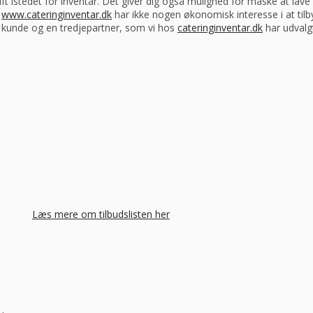
drift istedet for inventar. Det giver dig også mulighed for måske at la
s
www.cateringinventar.dk
har ikke nogen økonomisk interesse i at tilb
m kunde og en tredjepartner, som vi hos
cateringinventar.dk
har udvalgt
Læs mere om tilbudslisten her