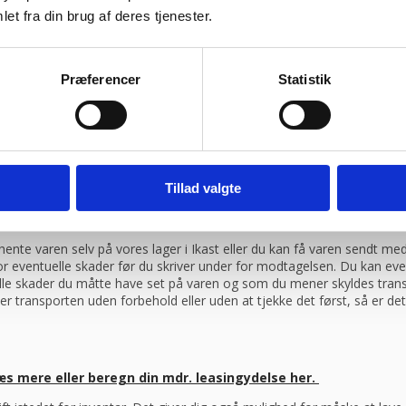
et fra din brug af deres tjenester.
ragtmænd
Præferencer
Statistik
08:30 – 13.30
Tillad valgte
ag efter din bestilling, såfremt du har bestilt inden klokken 13.30
ente varen selv på vores lager i Ikast eller du kan få varen sendt 
 for eventuelle skader før du skriver under for modtagelsen. Du kan ev
elle skader du måtte have set på varen og som du mener skyldes trans
er transporten uden forbehold eller uden at tjekke det først, så er d
æs mere eller beregn din mdr. leasingydelse her.