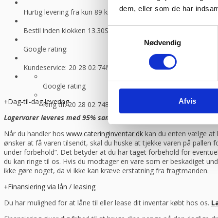
dem, eller som de har indsaml
Hurtig levering fra kun 89 kr.
Vi sender med GLS og Danske f
Bestil inden klokken 13.30
Så sender vi lagervarer samme dag
Samtykkevalg
Nødvendig
Google rating:
Kundeservice: 20 28 02 74
Man-torsdag 08:30 – 16.00, fredag 
Google rating
Afvis
Dag-til-dag levering
Ring tlf. 20 28 02 74
8-16.30 (fre 8-13.30)
Lagervarer leveres med 95% sandsynlighed allerede den første hverd
Når du handler hos
www.cateringinventar.dk
kan du enten vælge at h
ønsker at få varen tilsendt, skal du huske at tjekke varen på pallen
under forbehold”. Det betyder at du har taget forbehold for eventu
du kan ringe til os. Hvis du modtager en vare som er beskadiget und
ikke gøre noget, da vi ikke kan kræve erstatning fra fragtmanden.
Finansiering via lån / leasing
Du har mulighed for at låne til eller lease dit inventar købt hos os.
L