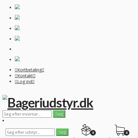
Kortbetaling
Kontakt
Log ind
0
0