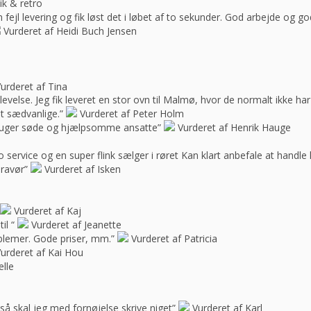
ik & retro
ejl levering og fik løst det i løbet af to sekunder. God arbejde og 
Vurderet af Heidi Buch Jensen
urderet af Tina
oplevelse. Jeg fik leveret en stor ovn til Malmø, hvor de normalt ikke h
t sædvanlige.”
Vurderet af Peter Holm
f bruger søde og hjælpsomme ansatte”
Vurderet af Henrik Hauge
 service og en super flink sælger i røret Kan klart anbefale at handle 
bravør”
Vurderet af Isken
Vurderet af Kaj
il “
Vurderet af Jeanette
blemer. Gode priser, mm.”
Vurderet af Patricia
urderet af Kai Hou
elle
e, så skal jeg med fornøjelse skrive niget”
Vurderet af Karl