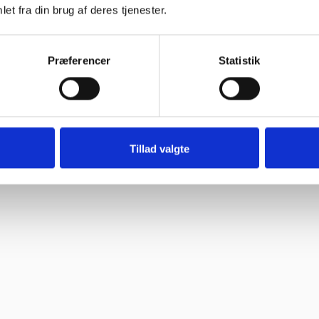
et fra din brug af deres tjenester.
Præferencer
Statistik
Tillad valgte
ne, så skal jeg med fornøjelse skrive niget”
 spørgsmål. Jeg vender tilbage”
ghed.”