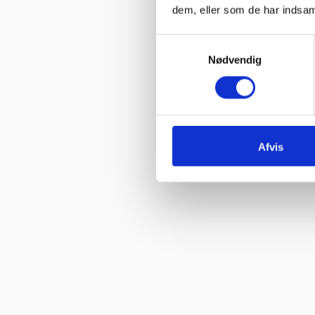
“Hjemmeside nem og hurtig at overskue samt hurtig betjening”
dem, eller som de har indsaml
Vurderet af Kai Hou
Samtykkevalg
“Hurtig køb og hurtig levering ! Ikke så meget pjat “
Nødvendig
Vurderet af Helle
“Hurtig levering. :-)”
Vurderet af Birgitte Andersen
Afvis
“Hurtig og god service”
Vurderet af Build consult Ivs
“Hvis I giver mig links til alle steder, hvor jeg kan rose jer til skyer
Vurderet af Karl
“Jeg blev ikke presset til noget, men fik nogle seriøse svar på mine
Vurderet af Arden selskabslokaler
“Jeg fik svar på mine spørgsmål, og der var god service og tålmodi