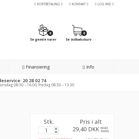
KORTBETALING
KONTAKT
LOG IND
0
0
Se gemte varer
Se indkøbskurv
Finansiering
Info
eservice: 20 28 02 74
orsdag 08:30 – 16.00, fredag 08:30 – 13.30
Stk.
Pris i alt
29,40 DKK
ekskl.
moms