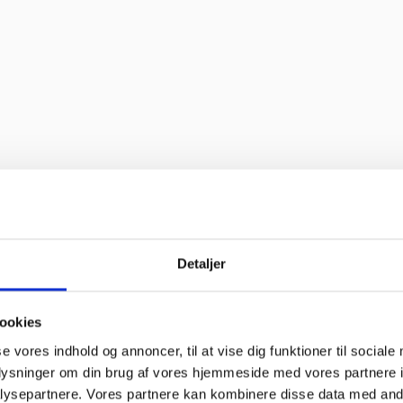
 bravør”
”
Detaljer
til “
ookies
oblemer. Gode priser, mm.”
se vores indhold og annoncer, til at vise dig funktioner til sociale
oplysninger om din brug af vores hjemmeside med vores partnere i
ysepartnere. Vores partnere kan kombinere disse data med andr