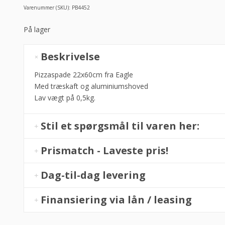
Varenummer (SKU):
PB4452
På lager
Pizzaspade
Beskrivelse
22x60cm,
Eagle
Pizzaspade 22x60cm fra Eagle
antal
Med træskaft og aluminiumshoved
Lav vægt på 0,5kg.
Stil et spørgsmål til varen her:
Prismatch - Laveste pris!
Dag-til-dag levering
Finansiering via lån / leasing