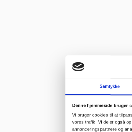
Vurderet af Ole
“Glade gutter svarer meget klart og for gjort det arb, de lover med
Vurderet af Isken
“God faglig og personlig betjening.”
Vurderet af Kenneth Lynge
“God hjælp fra service afd”
Vurderet af Benny
“God kundebetjening og der blev svaret høfligt på mine spørgsmål.
Samtykke
Vurderet af Kaj
“God snak med Keld Han kunne svare på hvad jeg havde spørgsmål 
Denne hjemmeside bruger c
Vurderet af Jeanette
“Har købt mange maskiner og fået god hjælp når der har været pr
Vi bruger cookies til at tilpas
vores trafik. Vi deler også 
Vurderet af Patricia
annonceringspartnere og anal