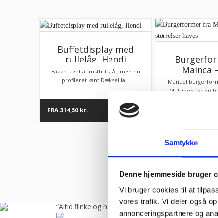
Buffetdisplay med
rullelåg, Hendi
Burgerfor
Mainca –
Bakke lavet af rustfrit stål, med en
størrelse
profileret kant.Dæksel la...
Manuel burgerform
Mulighed for op til
FRA
314,50
kr.
FRA
13.095,00
kr.
Samtykke
Denne hjemmeside bruger c
Vi bruger cookies til at tilpas
vores trafik. Vi deler også 
å
“Altid flinke og hjælpsom”
“A
annonceringspartnere og anal
kom