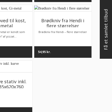
Få et samlet tilbud
ved til kost,
Brødkniv fra Hendi i
-metal
flere størrelser
metal er kendt som
Brødkniv fra Hendi – flere størrelser
” af pizzat...
54,95
kr.
 stativ inkl.
35x620x760