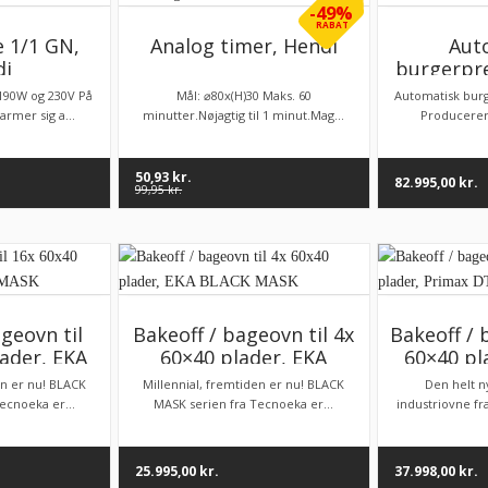
-49%
RABAT
 1/1 GN,
Analog timer, Hendi
Aut
di
burgerpre
190W og 230V På
Mål: ⌀80x(H)30 Maks. 60
Automatisk burg
rmer sig a...
minutter.Nøjagtig til 1 minut.Mag...
Producerer 
50,93
kr.
82.995,00
kr.
99,95
kr.
geovn til
Bakeoff / bageovn til 4x
Bakeoff / 
ader, EKA
60×40 plader, EKA
60×40 pl
MASK
BLACK MASK
D
en er nu! BLACK
Millennial, fremtiden er nu! BLACK
Den helt n
ecnoeka er...
MASK serien fra Tecnoeka er...
industriovne fra
25.995,00
kr.
37.998,00
kr.