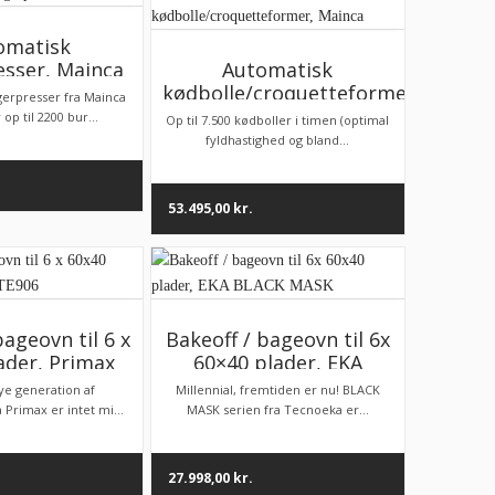
omatisk
sser, Mainca
Automatisk
kødbolle/croquetteformer,
erpresser fra Mainca
Mainca
op til 2200 bur...
Op til 7.500 kødboller i timen (optimal
fyldhastighed og bland...
53.495,00
kr.
bageovn til 6 x
Bakeoff / bageovn til 6x
ader, Primax
60×40 plader, EKA
TE906
BLACK MASK
ye generation af
Millennial, fremtiden er nu! BLACK
 Primax er intet mi...
MASK serien fra Tecnoeka er...
27.998,00
kr.