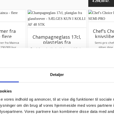
4.298,00
kr.
mer fra
Chef’s Ch
 flere
knivslib
Champagneglass 17cl,
r haves
plastglas fra
er fra Mainca
Semi-pro chef
glassforever – SÆLGES
 250/300 bur...
sliber dine 
Brudsikre plastik glas Velegnet til f.eks.
KUN I KOLLI AF 48 STK
restauranter, cafée...
1.449,00
kr.
39,95
kr.
Detaljer
ookies
1
2
3
4
…
7
8
9
→
se vores indhold og annoncer, til at vise dig funktioner til sociale
oplysninger om din brug af vores hjemmeside med vores partnere i
ltid søde, hjælpsomme og
“Anette var rigtig sød, v
ysepartnere. Vores partnere kan kombinere disse data med andr
petente !”
imødekommende komm