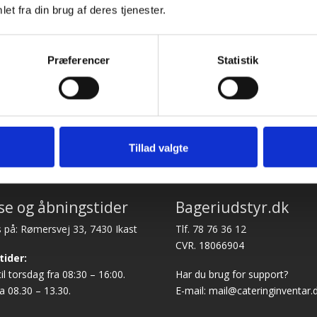
Fik en fejl levering og fik
et fra din brug af deres tjenester.
i løbet af to sekunder. 
arbejde og god weeken
eret af Læse antik & retro
Vurderet af Michael
Præferencer
Statistik
Tillad valgte
se og åbningstider
Bageriudstyr.dk
 på: Rømersvej 33, 7430 Ikast
Tlf.
78 76 36 12
CVR. 18066904
tider:
l torsdag fra 08:30 – 16:00.
Har du brug for support?
a 08.30 – 13.30.
E-mail:
mail@cateringinventar.