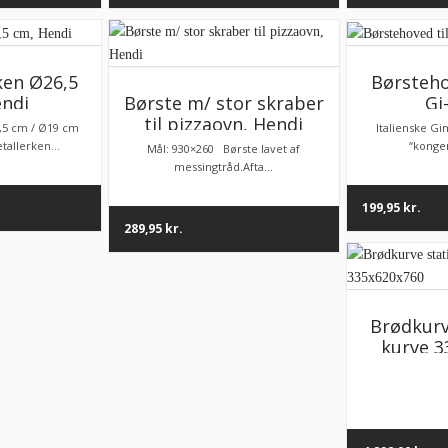
ken Ø26,5
Børsteho
endi
Gi
Børste m/ stor skraber
til pizzaovn, Hendi
,5 cm / Ø19 cm
Italienske Gi
allerken...
“kongen
Mål: 930×260 Børste lavet af
messingtråd.Afta...
199,95
kr.
289,95
kr.
Brødkurve
kurve 3