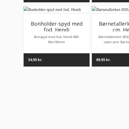
Bonholder-spyd med
Børnetaller
fod, Hendi
cm, H
Bonspyd med fod, Hendi Mål:
Børnetallerken Ø26
80x150mm
uden ører Børnet
34,95
kr.
89,95
kr.