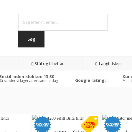
Stål og tilbehør
Langtidsleje
Bestil inden klokken 13.30
Kund
Google rating:
Så sender vi lagervarer samme dag
Man-t
-13%
RABAT