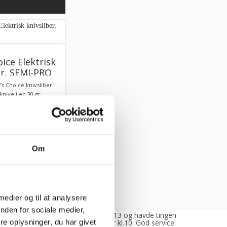
oice Elektrisk
er, SEMI-PRO
’s Choice knivsliber
knive i en 30 gr...
Om
 medier og til at analysere
nden for sociale medier,
enlig og
“Bestilte kl.13 og havde tingene
e oplysninger, du har givet
ende.
dagen efter kl.10. God service