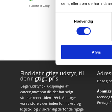
dem, eller som de har indsaml
Vurderet af Georg
Vurd
Samtykkevalg
Nødvendig
Afvis
Find det rigtige udstyr, til
Adres
den rigtige pris
Besøg os
Bageriudstyr.dk
udspringer af
Åbnings
cateringinventar.dk, der har solgt
Mandag ti
storkøkkener siden 1994. Vi bruger
Fredag fr
vores store viden inden for indkøb og
logistik, og vi sikrer dig derfor de rigtige