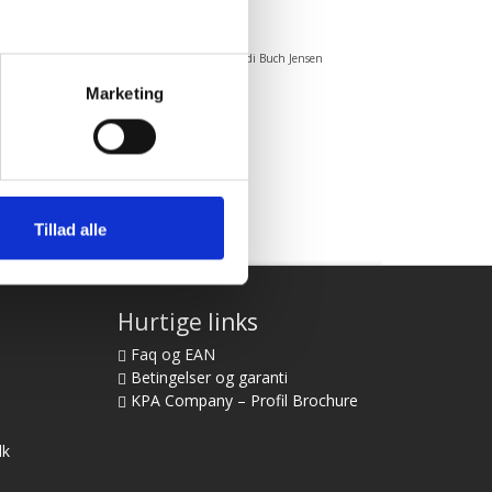
 løst det
☺”
God
d”
Vurderet af Heidi Buch Jensen
Marketing
Tillad alle
Hurtige links
Faq og EAN
Betingelser og garanti
KPA Company – Profil Brochure
dk