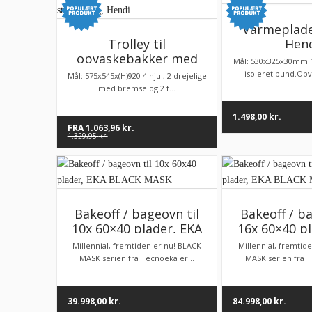
Varmeplade
Hen
Trolley til
opvaskebakker med
Mål: 530x325x30mm 
stålhåndtag, Hendi
isoleret bund.Opva
Mål: 575x545x(H)920 4 hjul, 2 drejelige
med bremse og 2 f...
1.498,00
kr.
FRA
1.063,96
kr.
1.329,95
kr.
Bakeoff / bageovn til
Bakeoff / ba
10x 60×40 plader, EKA
16x 60×40 pl
BLACK MASK
BLACK 
Millennial, fremtiden er nu! BLACK
Millennial, fremtid
MASK serien fra Tecnoeka er...
MASK serien fra T
39.998,00
kr.
84.998,00
kr.