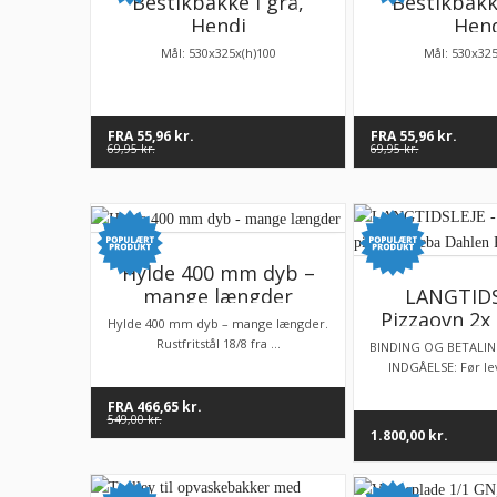
Bestikbakke i grå,
Bestikbakke
Hendi
Hen
Mål: 530x325x(h)100
Mål: 530x325
FRA
55,96
kr.
FRA
55,96
kr.
69,95
kr.
69,95
kr.
Hylde 400 mm dyb –
mange længder
LANGTIDS
Pizzaovn 2x 
Hylde 400 mm dyb – mange længder.
Sveba Dah
Rustfritstål 18/8 fra ...
BINDING OG BETALIN
INDGÅELSE: Før lev
FRA
466,65
kr.
549,00
kr.
1.800,00
kr.