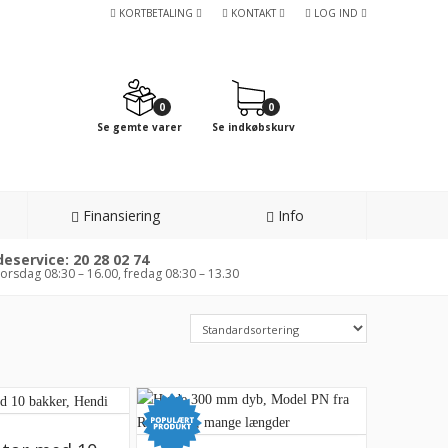
KORTBETALING
KONTAKT
LOG IND
0
0
Se gemte varer
Se indkøbskurv
Finansiering
Info
eservice: 20 28 02 74
orsdag 08:30 – 16.00, fredag 08:30 – 13.30