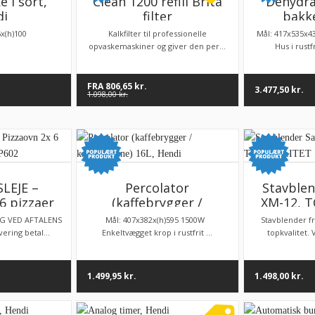
 i sort,
Clean 1200 refill Brita
Dehydra
di
filter
bakke
x(h)100
Kalkfilter til professionelle
Mål: 417x535x
opvaskemaskiner og giver den per...
Hus i rustfr
FRA
806,65
kr.
3.477,50
kr.
1.098,00
kr.
LEJE –
Percolator
Stavble
6 pizzaer
(kaffebrygger /
XM-12, 
len P602
kaffemaskine) 16L,
G VED AFTALENS
Mål: 407x382x(h)595 1500W
Stavblender f
Hendi
ering betal...
Enkeltvægget krop i rustfrit ...
topkvalitet. 
1.499,95
kr.
1.498,00
kr.