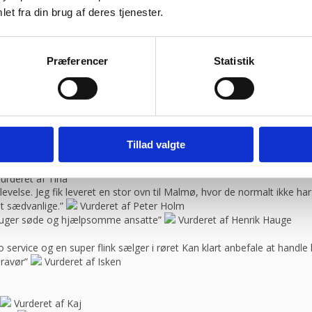
et fra din brug af deres tjenester.
ragtmænd
Præferencer
Statistik
ik & retro
08:30 – 13.30
ejl levering og fik løst det i løbet af to sekunder. God arbejde og 
Vurderet af Heidi Buch Jensen
Tillad valgte
urderet af Tina
oplevelse. Jeg fik leveret en stor ovn til Malmø, hvor de normalt ikke h
t sædvanlige.”
Vurderet af Peter Holm
f bruger søde og hjælpsomme ansatte”
Vurderet af Henrik Hauge
 service og en super flink sælger i røret Kan klart anbefale at handle 
bravør”
Vurderet af Isken
Vurderet af Kaj