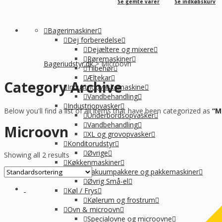
Se gemte varer
Se indkøbskurv
Bagerimaskiner
Dej forberedelse
Dejæltere og mixere
Røremaskiner
Bageriudstyr.dk
>
Microovn
Tilbehør
Æltekar
Category Archive
Industriopvaskemaskine
Vandbehandling
Industriopvasker
Below you'll find a list of all items that have been categorized as
“M
Underbordsopvasker
Vandbehandling
Microovn
XL og grovopvasker
Konditorudstyr
Øvrige
Showing all 2 results
Køkkenmaskiner
Vakuumpakkere og pakkemaskiner
Øvrig Små-el
Køl / Frys
Kølerum og frostrum
Ovn & microovn
Specialovne og microovne