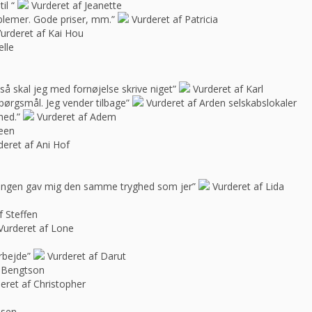
il “
Vurderet af Jeanette
blemer. Gode priser, mm.”
Vurderet af Patricia
urderet af Kai Hou
elle
e, så skal jeg med fornøjelse skrive niget”
Vurderet af Karl
spørgsmål. Jeg vender tilbage”
Vurderet af Arden selskabslokaler
hed.”
Vurderet af Adem
feen
deret af Ani Hof
n ingen gav mig den samme tryghed som jer”
Vurderet af Lida
f Steffen
Vurderet af Lone
rbejde”
Vurderet af Darut
 Bengtson
eret af Christopher
ssen