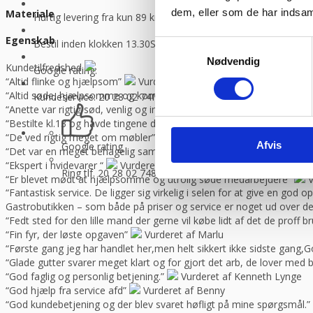
dem, eller som de har indsaml
Materiale
Hurtig levering fra kun 89 kr.
Vi sender med GLS og Danske f
Egenskab
Bestil inden klokken 13.30
Så sender vi lagervarer samme dag
Samtykkevalg
Nødvendig
Kundetilfredshed
Google rating:
“Altid flinke og hjælpsom”
Vurderet af Georg
“Altid søde, hjælpsomme og kompetente !”
Vurderet af Læse ant
Kundeservice: 20 28 02 74
Man-torsdag 08:30 – 16.00, fredag 
“Anette var rigtig sød, venlig og imødekommende kommende. Fik en f
“Bestilte kl.13 og havde tingene dagen efter kl.10. God service ☺”
“De ved rigtig meget om møbler”
Vurderet af Kris
Afvis
Google rating
“Det var en meget behagelig samtale.”
Vurderet af Käthe
“Ekspert i hvidevarer “
Vurderet af Kris
Ring tlf. 20 28 02 74
8-16.30 (fre 8-13.30)
“Er blevet mødt at hjælpsomme og utrolig søde medarbejdere”
V
“Fantastisk service. De ligger sig virkelig i selen for at give en god 
Gastrobutikken – som både på priser og service er noget ud over de
“Fedt sted for den lille mand der gerne vil købe lidt af det de prof
“Fin fyr, der løste opgaven”
Vurderet af Marlu
“Første gang jeg har handlet her,men helt sikkert ikke sidste gang,Go
“Glade gutter svarer meget klart og for gjort det arb, de lover med 
“God faglig og personlig betjening.”
Vurderet af Kenneth Lynge
“God hjælp fra service afd”
Vurderet af Benny
“God kundebetjening og der blev svaret høfligt på mine spørgsmål.”