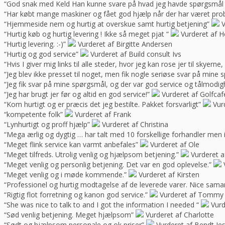
“God snak med Keld Han kunne svare på hvad jeg havde spørgsmål t
“Har købt mange maskiner og fået god hjælp når der har været pro
“Hjemmeside nem og hurtig at overskue samt hurtig betjening”
V
“Hurtig køb og hurtig levering ! Ikke så meget pjat “
Vurderet af H
“Hurtig levering. :-)”
Vurderet af Birgitte Andersen
“Hurtig og god service”
Vurderet af Build consult Ivs
“Hvis I giver mig links til alle steder, hvor jeg kan rose jer til skyern
“Jeg blev ikke presset til noget, men fik nogle seriøse svar på mine 
“Jeg fik svar på mine spørgsmål, og der var god service og tålmodig
“Jeg har brugt jer før og altid en god service!”
Vurderet af Golfca
“Kom hurtigt og er præcis det jeg bestilte. Pakket forsvarligt”
Vur
“kompetente folk”
Vurderet af Frank
“Lynhurtigt og proff hjælp”
Vurderet af Christina
“Mega ærlig og dygtig … har talt med 10 forskellige forhandler me
“Meget flink service kan varmt anbefales”
Vurderet af Ole
“Meget tilfreds. Utrolig venlig og hjælpsom betjening.”
Vurderet a
“Meget venlig og personlig betjening. Det var en god oplevelse.”
“Meget venlig og i møde kommende.”
Vurderet af Kirsten
“Professionel og hurtig modtagelse af de leverede varer. Nice sama
“Rigtig flot forretning og kanon god service.”
Vurderet af Tommy
“She was nice to talk to and I got the information I needed “
Vurd
“Sød venlig betjening. Meget hjælpsom”
Vurderet af Charlotte
“Sødt og hjælpsom personale og ok priser”
Vurderet af Bendt Je