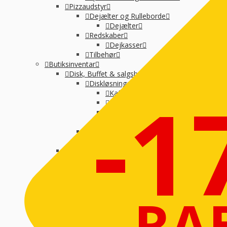
Pizzaudstyr
Dejælter og Rulleborde
Dejælter
Redskaber
Dejkasser
Tilbehør
Butiksinventar
Disk, Buffet & salgsboder
-1
Diskløsninger
Kaffedisk
Modulopbygget
Neutral montre
Skraldespande-selvbetjening
Salgsboder
Uden indreting
Kaffe og Espresso
Kaffemaskine til baristakaffe
Kaffemaskiner til filterkaffe
Percolator kaffemaskine
Tilbehør til kaffebrygning
RA
Vandbehandling
Koge, Varme og stege
Komfur / kogebord, EL og GAS