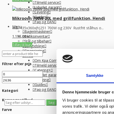
Tilmeld service
Udvidet garanti
Levering
Guides
Mikroovn 700W 20L med grillfunktion, Hendi
Faq og EAN
Menu
Mål: 435x360x(h)251 700W og 230V Rustfrit stålhus o...
Bagerimaskiner
1.198,00
kr.
Butiksinventar
Stål og tilbehør
Tilføj til kurv
Langtidsleje
Finansiering
Info
Om Kpa Company
Filtrer efter pris
Tilmeld service
Catering+
Udvidet garanti
Samtykke
Levering
Guides
Faq og EAN
Kategori
Denne hjemmeside bruger c
Kampagnetilbud
Vi bruger cookies til at tilpas
0
0
vores trafik. Vi deler også 
Se gemte varer
Se indkøbskurv
Farve
annonceringspartnere og anal