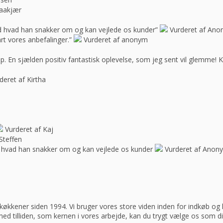
raakjær
d hvad han snakker om og kan vejlede os kunder”
Vurderet af An
rt vores anbefalinger.”
Vurderet af anonym
op. En sjælden positiv fantastisk oplevelse, som jeg sent vil glemme! 
deret af Kirtha
Vurderet af Kaj
Steffen
 hvad han snakker om og kan vejlede os kunder
Vurderet af Anon
køkkener siden 1994. Vi bruger vores store viden inden for indkøb og log
 med tilliden, som kernen i vores arbejde, kan du trygt vælge os som d