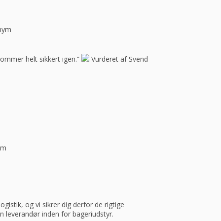
onym
Kommer helt sikkert igen.”
Vurderet af Svend
ym
istik, og vi sikrer dig derfor de rigtige
in leverandør inden for bageriudstyr.