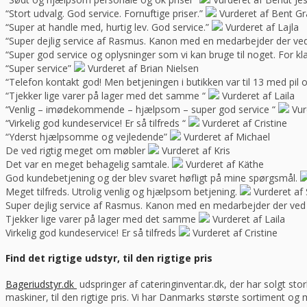
“Stort udvalg. God service. Fornuftige priser.”
Vurderet af Bent G
“Super at handle med, hurtig lev. God service.”
Vurderet af Lajla
“Super dejlig service af Rasmus. Kanon med en medarbejder der ve
“Super god service og oplysninger som vi kan bruge til noget. For kla
“Super service”
Vurderet af Brian Nielsen
“Telefon kontakt god! Men betjeningen i butikken var til 13 med pil 
“Tjekker lige varer på lager med det samme “
Vurderet af Laila
“Venlig – imødekommende – hjælpsom – super god service “
Vur
“Virkelig god kundeservice! Er så tilfreds “
Vurderet af Cristine
“Yderst hjælpsomme og vejledende”
Vurderet af Michael
De ved rigtig meget om møbler
Vurderet af Kris
Det var en meget behagelig samtale.
Vurderet af Käthe
God kundebetjening og der blev svaret høfligt på mine spørgsmål.
Meget tilfreds. Utrolig venlig og hjælpsom betjening.
Vurderet af 
Super dejlig service af Rasmus. Kanon med en medarbejder der ved
Tjekker lige varer på lager med det samme
Vurderet af Laila
Virkelig god kundeservice! Er så tilfreds
Vurderet af Cristine
Find det rigtige udstyr, til den rigtige pris
Bageriudstyr.dk
udspringer af cateringinventar.dk, der har solgt stor
maskiner, til den rigtige pris. Vi har Danmarks største sortiment og