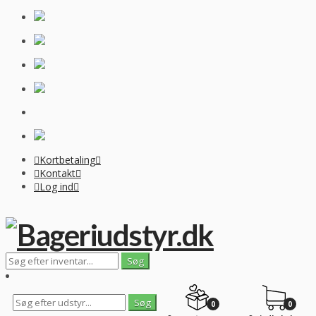
Kortbetaling
Kontakt
Log ind
0
0