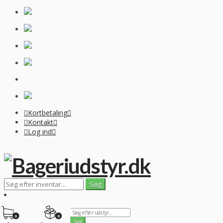
Kortbetaling
Kontakt
Log ind
0
0