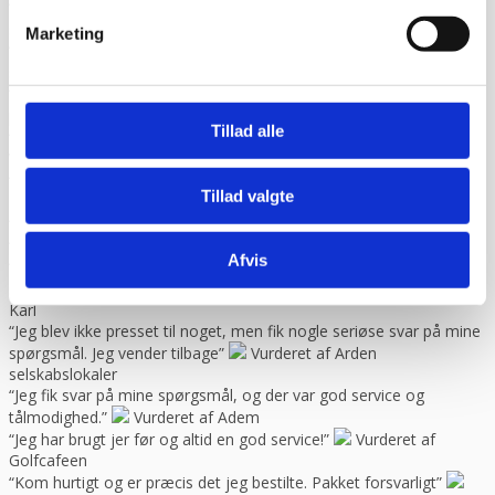
“God kundebetjening og der blev svaret høfligt på mine
spørgsmål.”
Vurderet af Kaj
Marketing
“God snak med Keld Han kunne svare på hvad jeg havde
spørgsmål til “
Vurderet af Jeanette
“Har købt mange maskiner og fået god hjælp når der har været
problemer. Gode priser, mm.”
Vurderet af Patricia
Tillad alle
“Hjemmeside nem og hurtig at overskue samt hurtig betjening”
Vurderet af Kai Hou
“Hurtig køb og hurtig levering ! Ikke så meget pjat “
Vurderet af
Tillad valgte
Helle
“Hurtig levering. :-)”
Vurderet af Birgitte Andersen
“Hurtig og god service”
Vurderet af Build consult Ivs
Afvis
“Hvis I giver mig links til alle steder, hvor jeg kan rose jer til
skyerne, så skal jeg med fornøjelse skrive niget”
Vurderet af
Karl
“Jeg blev ikke presset til noget, men fik nogle seriøse svar på mine
spørgsmål. Jeg vender tilbage”
Vurderet af Arden
selskabslokaler
“Jeg fik svar på mine spørgsmål, og der var god service og
tålmodighed.”
Vurderet af Adem
“Jeg har brugt jer før og altid en god service!”
Vurderet af
Golfcafeen
“Kom hurtigt og er præcis det jeg bestilte. Pakket forsvarligt”