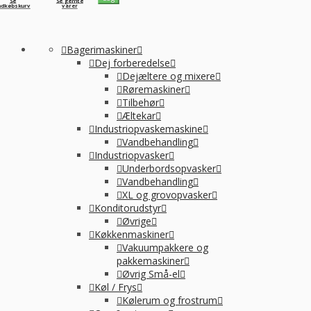
Se
Se gemte
ndkøbskurv
varer
Bagerimaskiner
Dej forberedelse
Dejæltere og mixere
Røremaskiner
Tilbehør
Æltekar
Industriopvaskemaskine
Vandbehandling
Industriopvasker
Underbordsopvasker
Vandbehandling
XL og grovopvasker
Konditorudstyr
Øvrige
Køkkenmaskiner
Vakuumpakkere og
pakkemaskiner
Øvrig Små-el
Køl / Frys
Kølerum og frostrum