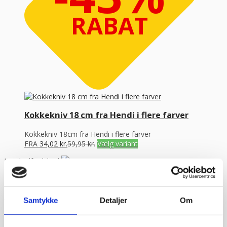
RABAT
Kokkekniv 18 cm fra Hendi i flere farver
Kokkekniv 18cm fra Hendi i flere farver
FRA
34,02
kr.
59,95
kr.
Vælg variant
Kundetilfredshed
“Altid flinke og hjælpsom”
Vurderet af Georg
“Altid søde, hjælpsomme og kompetente !”
Vurderet af Læse
antik & retro
“Anette var rigtig sød, venlig og imødekommende kommende. Fik
Samtykke
Detaljer
Om
en fejl levering og fik løst det i løbet af to sekunder. God arbejde
og god weekend”
Vurderet af Michael