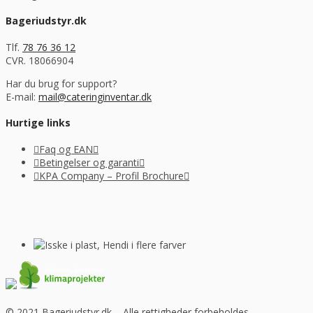
Bageriudstyr.dk
Tlf.
78 76 36 12
CVR. 18066904
Har du brug for support?
E-mail:
mail@cateringinventar.dk
Hurtige links
Faq og EAN
Betingelser og garanti
KPA Company – Profil Brochure
© 2021 Bageriudstyr.dk – Alle rettigheder forbeholdes–