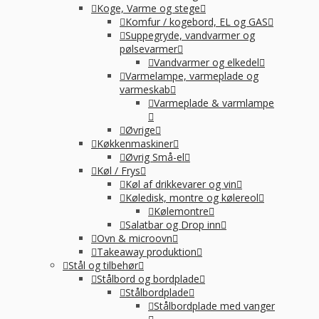
Koge, Varme og stege
Komfur / kogebord, EL og GAS
Suppegryde, vandvarmer og
pølsevarmer
Vandvarmer og elkedel
Varmelampe, varmeplade og
varmeskab
Varmeplade & varmlampe
Øvrige
Køkkenmaskiner
Øvrig Små-el
Køl / Frys
Køl af drikkevarer og vin
Køledisk, montre og kølereol
Kølemontre
Salatbar og Drop inn
Ovn & microovn
Takeaway produktion
Stål og tilbehør
Stålbord og bordplade
Stålbordplade
Stålbordplade med vanger