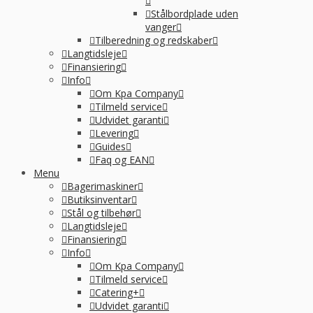
Stålbordplade uden
vanger
Tilberedning og redskaber
Langtidsleje
Finansiering
Info
Om Kpa Company
Tilmeld service
Udvidet garanti
Levering
Guides
Faq og EAN
Menu
Bagerimaskiner
Butiksinventar
Stål og tilbehør
Langtidsleje
Finansiering
Info
Om Kpa Company
Tilmeld service
Catering+
Udvidet garanti