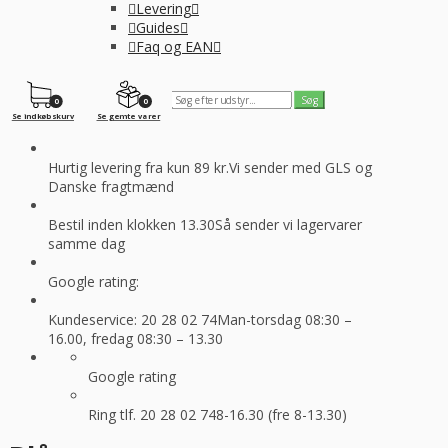
Levering
Guides
Faq og EAN
0
0
Se indkøbskurv
Se gemte varer
Hurtig levering fra kun 89 kr.
Vi sender med GLS og
Danske fragtmænd
Bestil inden klokken 13.30
Så sender vi lagervarer
samme dag
Google rating:
Kundeservice: 20 28 02 74
Man-torsdag 08:30 –
16.00, fredag 08:30 – 13.30
Google rating
Ring tlf. 20 28 02 74
8-16.30 (fre 8-13.30)