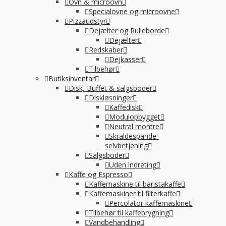
Ovn & microovn
Specialovne og microovne
Pizzaudstyr
Dejælter og Rulleborde
Dejælter
Redskaber
Dejkasser
Tilbehør
Butiksinventar
Disk, Buffet & salgsboder
Diskløsninger
Kaffedisk
Modulopbygget
Neutral montre
Skraldespande-
selvbetjening
Salgsboder
Uden indreting
Kaffe og Espresso
Kaffemaskine til baristakaffe
Kaffemaskiner til filterkaffe
Percolator kaffemaskine
Tilbehør til kaffebrygning
Vandbehandling