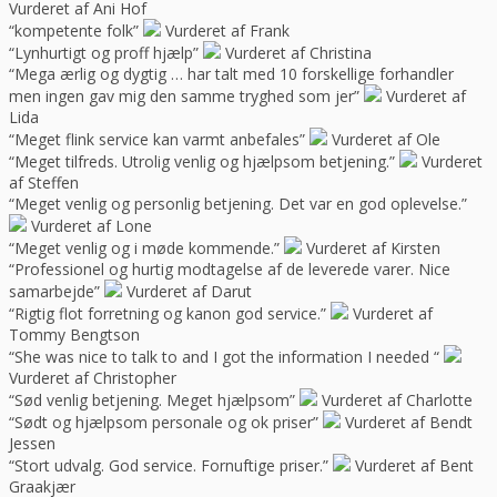
Vurderet af Ani Hof
“kompetente folk”
Vurderet af Frank
“Lynhurtigt og proff hjælp”
Vurderet af Christina
“Mega ærlig og dygtig … har talt med 10 forskellige forhandler
men ingen gav mig den samme tryghed som jer”
Vurderet af
Lida
“Meget flink service kan varmt anbefales”
Vurderet af Ole
“Meget tilfreds. Utrolig venlig og hjælpsom betjening.”
Vurderet
af Steffen
“Meget venlig og personlig betjening. Det var en god oplevelse.”
Vurderet af Lone
“Meget venlig og i møde kommende.”
Vurderet af Kirsten
“Professionel og hurtig modtagelse af de leverede varer. Nice
samarbejde”
Vurderet af Darut
“Rigtig flot forretning og kanon god service.”
Vurderet af
Tommy Bengtson
“She was nice to talk to and I got the information I needed “
Vurderet af Christopher
“Sød venlig betjening. Meget hjælpsom”
Vurderet af Charlotte
“Sødt og hjælpsom personale og ok priser”
Vurderet af Bendt
Jessen
“Stort udvalg. God service. Fornuftige priser.”
Vurderet af Bent
Graakjær