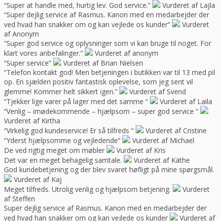
“Super at handle med, hurtig lev. God service.”
Vurderet af Lajla
“Super dejlig service af Rasmus. Kanon med en medarbejder der
ved hvad han snakker om og kan vejlede os kunder”
Vurderet
af Anonym
“Super god service og oplysninger som vi kan bruge til noget. For
klart vores anbefalinger.”
Vurderet af anonym
“Super service”
Vurderet af Brian Nielsen
“Telefon kontakt god! Men betjeningen i butikken var til 13 med pil
op. En sjælden positiv fantastisk oplevelse, som jeg sent vil
glemme! Kommer helt sikkert igen.”
Vurderet af Svend
“Tjekker lige varer på lager med det samme “
Vurderet af Laila
“Venlig – imødekommende – hjælpsom – super god service “
Vurderet af Kirtha
“Virkelig god kundeservice! Er så tilfreds “
Vurderet af Cristine
“Yderst hjælpsomme og vejledende”
Vurderet af Michael
De ved rigtig meget om møbler
Vurderet af Kris
Det var en meget behagelig samtale.
Vurderet af Käthe
God kundebetjening og der blev svaret høfligt på mine spørgsmål.
Vurderet af Kaj
Meget tilfreds. Utrolig venlig og hjælpsom betjening.
Vurderet
af Steffen
Super dejlig service af Rasmus. Kanon med en medarbejder der
ved hvad han snakker om og kan vejlede os kunder
Vurderet af