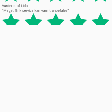
Vurderet af Lida
“Meget flink service kan varmt anbefales”
Vurderet af Ole
“Meget tilfreds. Utrolig venlig og hjælpsom betjening.”
Vurderet af Steffen
“Meget venlig og personlig betjening. Det var en god oplevelse.”
Vurderet af Lone
“Meget venlig og i møde kommende.”