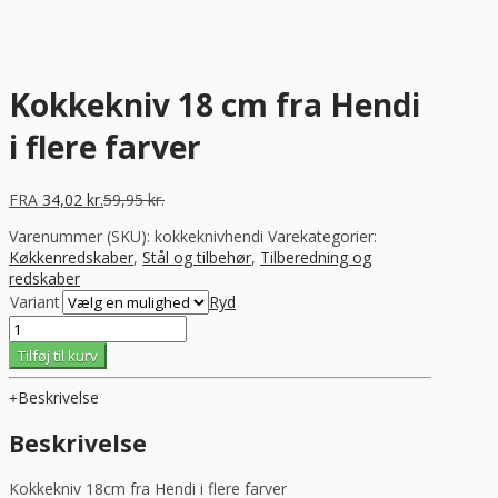
Kokkekniv 18 cm fra Hendi
i flere farver
FRA
34,02
kr.
59,95
kr.
Varenummer (SKU):
kokkeknivhendi
Varekategorier:
Køkkenredskaber
,
Stål og tilbehør
,
Tilberedning og
redskaber
Variant
Ryd
Kokkekniv
18
Tilføj til kurv
cm
fra
Beskrivelse
Hendi
i
Beskrivelse
flere
farver
Kokkekniv 18cm fra Hendi i flere farver
antal