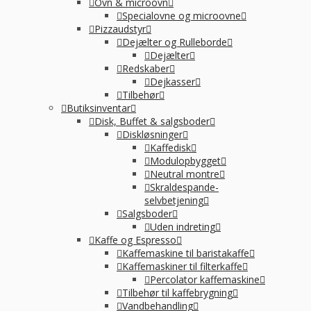
Ovn & microovn
Specialovne og microovne
Pizzaudstyr
Dejælter og Rulleborde
Dejælter
Redskaber
Dejkasser
Tilbehør
Butiksinventar
Disk, Buffet & salgsboder
Diskløsninger
Kaffedisk
Modulopbygget
Neutral montre
Skraldespande-
selvbetjening
Salgsboder
Uden indreting
Kaffe og Espresso
Kaffemaskine til baristakaffe
Kaffemaskiner til filterkaffe
Percolator kaffemaskine
Tilbehør til kaffebrygning
Vandbehandling