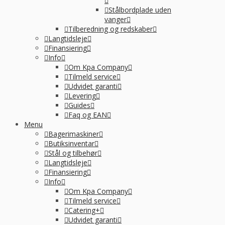
Stålbordplade uden
vanger
Tilberedning og redskaber
Langtidsleje
Finansiering
Info
Om Kpa Company
Tilmeld service
Udvidet garanti
Levering
Guides
Faq og EAN
Menu
Bagerimaskiner
Butiksinventar
Stål og tilbehør
Langtidsleje
Finansiering
Info
Om Kpa Company
Tilmeld service
Catering+
Udvidet garanti