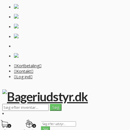
Kortbetaling
Kontakt
Log ind
0
0