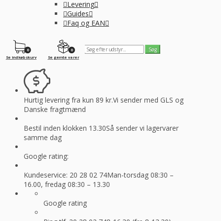
Levering
Guides
Faq og EAN
0
0
Se indkøbskurv
Se gemte varer
Hurtig levering fra kun 89 kr.
Vi sender med GLS og
Danske fragtmænd
Bestil inden klokken 13.30
Så sender vi lagervarer
samme dag
Google rating:
Kundeservice: 20 28 02 74
Man-torsdag 08:30 –
16.00, fredag 08:30 – 13.30
Google rating