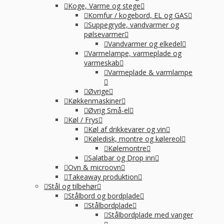
Koge, Varme og stege
Komfur / kogebord, EL og GAS
Suppegryde, vandvarmer og
pølsevarmer
Vandvarmer og elkedel
Varmelampe, varmeplade og
varmeskab
Varmeplade & varmlampe
Øvrige
Køkkenmaskiner
Øvrig Små-el
Køl / Frys
Køl af drikkevarer og vin
Køledisk, montre og kølereol
Kølemontre
Salatbar og Drop inn
Ovn & microovn
Takeaway produktion
Stål og tilbehør
Stålbord og bordplade
Stålbordplade
Stålbordplade med vanger