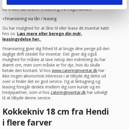
desværre dit ansvar som kunde og vi kan ikke gøre noget,
da vi ikke kan kræve erstatning fra fragtmanden.
Finansiering via lån / leasing
Du har mulighed for at låne til eller lease dit inventar købt
hos os.
Læs mere eller beregn din mdr.
leasingydelse her.
Finansiering giver dig frihed til at bruge dine penge på den
daglige drift istedet for inventar. Det giver dig også
mulighed for måske at lave netop den indretning du har
drømt om, men som måske er for dyr, hvis du skulle
betale den kontant. Vi hos
www.cateringinventar.dk
har
ikke nogen økonomisk interesse i at tilbyde dig dette ud
over vi finder det en god service. Og al låntagning og
leasing foregår direkte imellem dig som kunde og en
tredjepartner, som vi hos
cateringinventar.dk
har udvalgt
til at tilbyde denne service.
Kokkekniv 18 cm fra Hendi
i flere farver