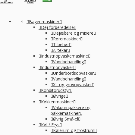
Se
Se gemte
ndkøbskurv
varer
Bagerimaskiner
Dej forberedelse
Dejæltere og mixere
Røremaskiner
Tilbehør
Æltekar
Industriopvaskemaskine
Vandbehandling
Industriopvasker
Underbordsopvasker
Vandbehandling
XL og grovopvasker
Konditorudstyr
Øvrige
Køkkenmaskiner
Vakuumpakkere og
pakkemaskiner
Øvrig Små-el
Køl / Frys
Kølerum og frostrum