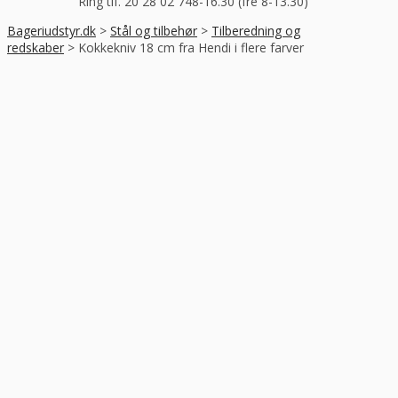
Ring tlf. 20 28 02 74
8-16.30 (fre 8-13.30)
Bageriudstyr.dk
>
Stål og tilbehør
>
Tilberedning og
redskaber
>
Kokkekniv 18 cm fra Hendi i flere farver
-43%
RABAT