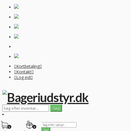
Kortbetaling
Kontakt
Log ind
0
0