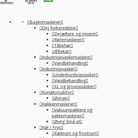
Se
Se gemte
ndkøbskurv
varer
Bagerimaskiner
Dej forberedelse
Dejæltere og mixere
Røremaskiner
Tilbehør
Æltekar
Industriopvaskemaskine
Vandbehandling
Industriopvasker
Underbordsopvasker
Vandbehandling
XL og grovopvasker
Konditorudstyr
Øvrige
Køkkenmaskiner
Vakuumpakkere og
pakkemaskiner
Øvrig Små-el
Køl / Frys
Kølerum og frostrum