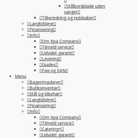
Stålbordplade uden
vanger
Tilberedning og redskaber
Langtidsleje
Finansiering
Info
Om Kpa Company
Tilmeld service
Udvidet garanti
Levering
Guides
Faq og EAN
Menu
Bagerimaskiner
Butiksinventar
Stål og tilbehør
Langtidsleje
Finansiering
Info
Om Kpa Company
Tilmeld service
Catering+
Udvidet garanti