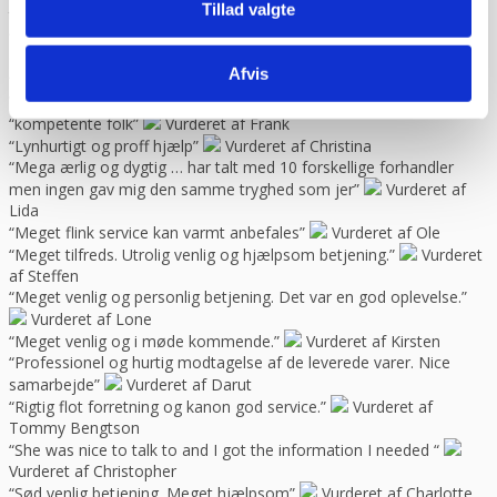
Tillad valgte
tålmodighed.”
Vurderet af Adem
“Jeg har brugt jer før og altid en god service!”
Vurderet af
Golfcafeen
Afvis
“Kom hurtigt og er præcis det jeg bestilte. Pakket forsvarligt”
Vurderet af Ani Hof
“kompetente folk”
Vurderet af Frank
“Lynhurtigt og proff hjælp”
Vurderet af Christina
“Mega ærlig og dygtig … har talt med 10 forskellige forhandler
men ingen gav mig den samme tryghed som jer”
Vurderet af
Lida
“Meget flink service kan varmt anbefales”
Vurderet af Ole
“Meget tilfreds. Utrolig venlig og hjælpsom betjening.”
Vurderet
af Steffen
“Meget venlig og personlig betjening. Det var en god oplevelse.”
Vurderet af Lone
“Meget venlig og i møde kommende.”
Vurderet af Kirsten
“Professionel og hurtig modtagelse af de leverede varer. Nice
samarbejde”
Vurderet af Darut
“Rigtig flot forretning og kanon god service.”
Vurderet af
Tommy Bengtson
“She was nice to talk to and I got the information I needed “
Vurderet af Christopher
“Sød venlig betjening. Meget hjælpsom”
Vurderet af Charlotte