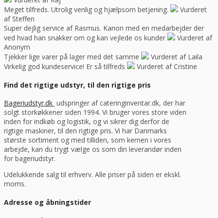
Meget tilfreds. Utrolig venlig og hjælpsom betjening.
Vurderet
af Steffen
Super dejlig service af Rasmus. Kanon med en medarbejder der
ved hvad han snakker om og kan vejlede os kunder
Vurderet af
Anonym
Tjekker lige varer på lager med det samme
Vurderet af Laila
Virkelig god kundeservice! Er så tilfreds
Vurderet af Cristine
Find det rigtige udstyr, til den rigtige pris
Bageriudstyr.dk
udspringer af cateringinventar.dk, der har
solgt storkøkkener siden 1994. Vi bruger vores store viden
inden for indkøb og logistik, og vi sikrer dig derfor de
rigtige maskiner, til den rigtige pris. Vi har Danmarks
største sortiment og med tilliden, som kernen i vores
arbejde, kan du trygt vælge os som din leverandør inden
for bageriudstyr.
Udelukkende salg til erhverv. Alle priser på siden er ekskl.
moms.
Adresse og åbningstider