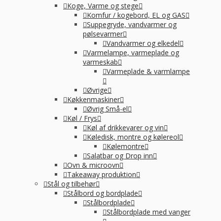
Koge, Varme og stege
Komfur / kogebord, EL og GAS
Suppegryde, vandvarmer og
pølsevarmer
Vandvarmer og elkedel
Varmelampe, varmeplade og
varmeskab
Varmeplade & varmlampe
Øvrige
Køkkenmaskiner
Øvrig Små-el
Køl / Frys
Køl af drikkevarer og vin
Køledisk, montre og kølereol
Kølemontre
Salatbar og Drop inn
Ovn & microovn
Takeaway produktion
Stål og tilbehør
Stålbord og bordplade
Stålbordplade
Stålbordplade med vanger