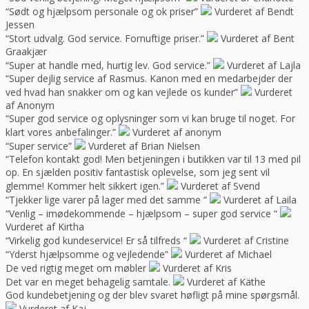
“Sødt og hjælpsom personale og ok priser”
Vurderet af Bendt
Jessen
“Stort udvalg. God service. Fornuftige priser.”
Vurderet af Bent
Graakjær
“Super at handle med, hurtig lev. God service.”
Vurderet af Lajla
“Super dejlig service af Rasmus. Kanon med en medarbejder der
ved hvad han snakker om og kan vejlede os kunder”
Vurderet
af Anonym
“Super god service og oplysninger som vi kan bruge til noget. For
klart vores anbefalinger.”
Vurderet af anonym
“Super service”
Vurderet af Brian Nielsen
“Telefon kontakt god! Men betjeningen i butikken var til 13 med pil
op. En sjælden positiv fantastisk oplevelse, som jeg sent vil
glemme! Kommer helt sikkert igen.”
Vurderet af Svend
“Tjekker lige varer på lager med det samme “
Vurderet af Laila
“Venlig – imødekommende – hjælpsom – super god service “
Vurderet af Kirtha
“Virkelig god kundeservice! Er så tilfreds “
Vurderet af Cristine
“Yderst hjælpsomme og vejledende”
Vurderet af Michael
De ved rigtig meget om møbler
Vurderet af Kris
Det var en meget behagelig samtale.
Vurderet af Käthe
God kundebetjening og der blev svaret høfligt på mine spørgsmål.
Vurderet af Kaj