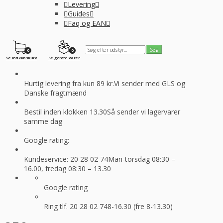
Levering
Guides
Faq og EAN
0
0
Se indkøbskurv
Se gemte varer
Hurtig levering fra kun 89 kr.
Vi sender med GLS og
Danske fragtmænd
Bestil inden klokken 13.30
Så sender vi lagervarer
samme dag
Google rating:
Kundeservice: 20 28 02 74
Man-torsdag 08:30 –
16.00, fredag 08:30 – 13.30
Google rating
Ring tlf. 20 28 02 74
8-16.30 (fre 8-13.30)