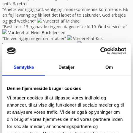
antik & retro
“Anette var rigtig sød, venlig og imødekommende kommende. Fik
en fejl levering og fik løst det i løbet af to sekunder. God arbejde
og god weekend”
Vurderet af Michael
“Bestilte kl.13 og havde tingene dagen efter kl.10. God service ☺”
Vurderet af Heidi Buch Jensen
“De ved rigtig meget om møbler”
Vurderet af Kris
“Det var en meget behagelig samtale.”
Vurderet af Käthe
“Ekspert i hvidevarer “
Vurderet af Kris
“Er blevet mødt at hjælpsomme og utrolig søde medarbejdere”
Vurderet af Tina
Samtykke
Detaljer
Om
“Fantastisk service. De ligger sig virkelig i selen for at give en god
oplevelse. Jeg fik leveret en stor ovn til Malmø, hvor de normalt
ikke har levering direkte, uden problemer. Jeg kan i høj grad
anbefale Gastrobutikken – som både på priser og service er noget
Denne hjemmeside bruger cookies
ud over det sædvanlige.”
Vurderet af Peter Holm
“Fedt sted for den lille mand der gerne vil købe lidt af det de proff
Vi bruger cookies til at tilpasse vores indhold og
bruger søde og hjælpsomme ansatte”
Vurderet af Henrik
annoncer, til at vise dig funktioner til sociale medier og til
Hauge
at analysere vores trafik. Vi deler også oplysninger om
“Fin fyr, der løste opgaven”
Vurderet af Marlu
“Første gang jeg har handlet her,men helt sikkert ikke sidste
din brug af vores hjemmeside med vores partnere inden
gang,Go service og en super flink sælger i røret Kan klart anbefale
for sociale medier, annonceringspartnere og
at handle her”
Vurderet af Ole