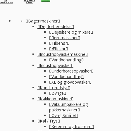
Se
Se gemte
ndkøbskurv
varer
Bagerimaskiner
Dej forberedelse
Dejæltere og mixere
Røremaskiner
Tilbehør
Æltekar
Industriopvaskemaskine
Vandbehandling
Industriopvasker
Underbordsopvasker
Vandbehandling
XL og grovopvasker
Konditorudstyr
Øvrige
Køkkenmaskiner
Vakuumpakkere og
pakkemaskiner
Øvrig Små-el
Køl / Frys
Kølerum og frostrum