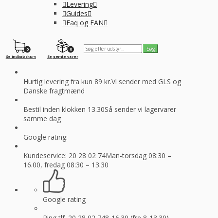
Levering
Guides
Faq og EAN
0
0
Se indkøbskurv
Se gemte varer
Hurtig levering fra kun 89 kr.
Vi sender med GLS og
Danske fragtmænd
Bestil inden klokken 13.30
Så sender vi lagervarer
samme dag
Google rating:
Kundeservice: 20 28 02 74
Man-torsdag 08:30 –
16.00, fredag 08:30 – 13.30
Google rating
Ring tlf. 20 28 02 74
8-16.30 (fre 8-13.30)