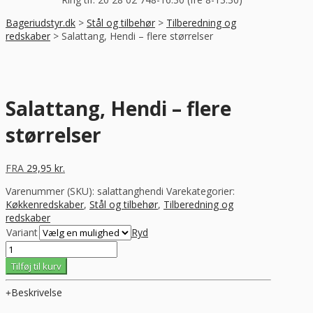
Bageriudstyr.dk
>
Stål og tilbehør
>
Tilberedning og
redskaber
>
Salattang, Hendi – flere størrelser
Salattang, Hendi – flere
størrelser
FRA
29,95
kr.
Varenummer (SKU):
salattanghendi
Varekategorier:
Køkkenredskaber
,
Stål og tilbehør
,
Tilberedning og
redskaber
Variant
Ryd
Salattang,
Hendi
Tilføj til kurv
-
flere
Beskrivelse
størrelser