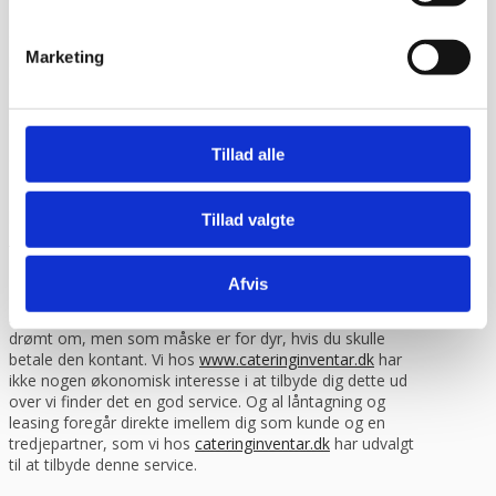
på varen og som du mener skyldes transporten. Derefter
får du varen udleveret og du kan ringe til os. Hvis du
Marketing
modtager en vare som er beskadiget under transporten
uden forbehold eller uden at tjekke det først, så er det
desværre dit ansvar som kunde og vi kan ikke gøre noget,
da vi ikke kan kræve erstatning fra fragtmanden.
Tillad alle
Finansiering via lån / leasing
Du har mulighed for at låne til eller lease dit inventar købt
hos os.
Læs mere eller beregn din mdr.
Tillad valgte
leasingydelse her.
Finansiering giver dig frihed til at bruge dine penge på den
Afvis
daglige drift istedet for inventar. Det giver dig også
mulighed for måske at lave netop den indretning du har
drømt om, men som måske er for dyr, hvis du skulle
betale den kontant. Vi hos
www.cateringinventar.dk
har
ikke nogen økonomisk interesse i at tilbyde dig dette ud
over vi finder det en god service. Og al låntagning og
leasing foregår direkte imellem dig som kunde og en
tredjepartner, som vi hos
cateringinventar.dk
har udvalgt
til at tilbyde denne service.