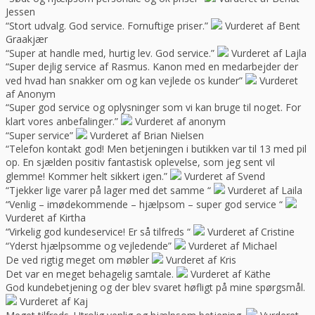
Jessen
“Stort udvalg. God service. Fornuftige priser.”
Vurderet af Bent
Graakjær
“Super at handle med, hurtig lev. God service.”
Vurderet af Lajla
“Super dejlig service af Rasmus. Kanon med en medarbejder der
ved hvad han snakker om og kan vejlede os kunder”
Vurderet
af Anonym
“Super god service og oplysninger som vi kan bruge til noget. For
klart vores anbefalinger.”
Vurderet af anonym
“Super service”
Vurderet af Brian Nielsen
“Telefon kontakt god! Men betjeningen i butikken var til 13 med pil
op. En sjælden positiv fantastisk oplevelse, som jeg sent vil
glemme! Kommer helt sikkert igen.”
Vurderet af Svend
“Tjekker lige varer på lager med det samme “
Vurderet af Laila
“Venlig – imødekommende – hjælpsom – super god service “
Vurderet af Kirtha
“Virkelig god kundeservice! Er så tilfreds “
Vurderet af Cristine
“Yderst hjælpsomme og vejledende”
Vurderet af Michael
De ved rigtig meget om møbler
Vurderet af Kris
Det var en meget behagelig samtale.
Vurderet af Käthe
God kundebetjening og der blev svaret høfligt på mine spørgsmål.
Vurderet af Kaj