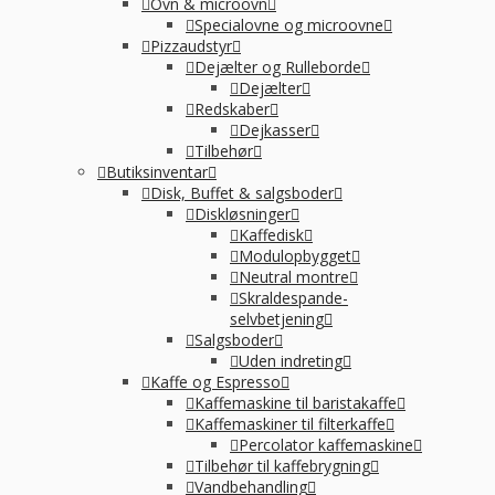
Ovn & microovn
Specialovne og microovne
Pizzaudstyr
Dejælter og Rulleborde
Dejælter
Redskaber
Dejkasser
Tilbehør
Butiksinventar
Disk, Buffet & salgsboder
Diskløsninger
Kaffedisk
Modulopbygget
Neutral montre
Skraldespande-
selvbetjening
Salgsboder
Uden indreting
Kaffe og Espresso
Kaffemaskine til baristakaffe
Kaffemaskiner til filterkaffe
Percolator kaffemaskine
Tilbehør til kaffebrygning
Vandbehandling