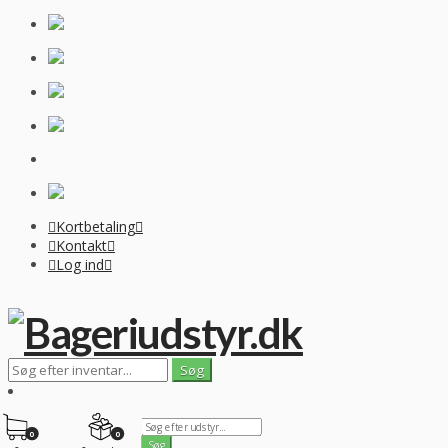
Kortbetaling
Kontakt
Log ind
0
0