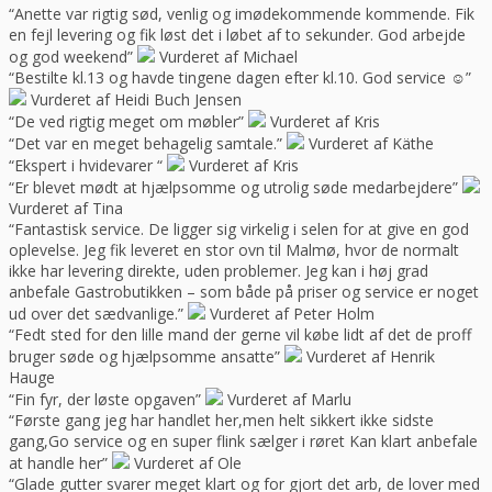
“Anette var rigtig sød, venlig og imødekommende kommende. Fik
en fejl levering og fik løst det i løbet af to sekunder. God arbejde
og god weekend”
Vurderet af Michael
“Bestilte kl.13 og havde tingene dagen efter kl.10. God service ☺”
Vurderet af Heidi Buch Jensen
“De ved rigtig meget om møbler”
Vurderet af Kris
“Det var en meget behagelig samtale.”
Vurderet af Käthe
“Ekspert i hvidevarer “
Vurderet af Kris
“Er blevet mødt at hjælpsomme og utrolig søde medarbejdere”
Vurderet af Tina
“Fantastisk service. De ligger sig virkelig i selen for at give en god
oplevelse. Jeg fik leveret en stor ovn til Malmø, hvor de normalt
ikke har levering direkte, uden problemer. Jeg kan i høj grad
anbefale Gastrobutikken – som både på priser og service er noget
ud over det sædvanlige.”
Vurderet af Peter Holm
“Fedt sted for den lille mand der gerne vil købe lidt af det de proff
bruger søde og hjælpsomme ansatte”
Vurderet af Henrik
Hauge
“Fin fyr, der løste opgaven”
Vurderet af Marlu
“Første gang jeg har handlet her,men helt sikkert ikke sidste
gang,Go service og en super flink sælger i røret Kan klart anbefale
at handle her”
Vurderet af Ole
“Glade gutter svarer meget klart og for gjort det arb, de lover med