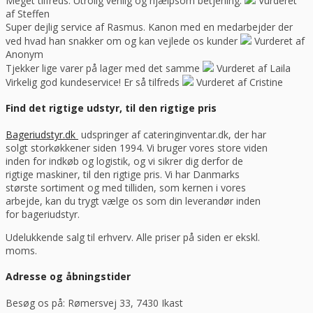
Meget tilfreds. Utrolig venlig og hjælpsom betjening.
Vurderet
af Steffen
Super dejlig service af Rasmus. Kanon med en medarbejder der
ved hvad han snakker om og kan vejlede os kunder
Vurderet af
Anonym
Tjekker lige varer på lager med det samme
Vurderet af Laila
Virkelig god kundeservice! Er så tilfreds
Vurderet af Cristine
Find det rigtige udstyr, til den rigtige pris
Bageriudstyr.dk
udspringer af cateringinventar.dk, der har
solgt storkøkkener siden 1994. Vi bruger vores store viden
inden for indkøb og logistik, og vi sikrer dig derfor de
rigtige maskiner, til den rigtige pris. Vi har Danmarks
største sortiment og med tilliden, som kernen i vores
arbejde, kan du trygt vælge os som din leverandør inden
for bageriudstyr.
Udelukkende salg til erhverv. Alle priser på siden er ekskl.
moms.
Adresse og åbningstider
Besøg os på: Rømersvej 33, 7430 Ikast