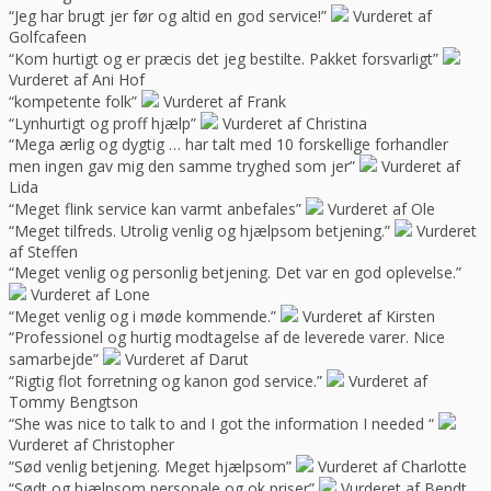
“Jeg har brugt jer før og altid en god service!”
Vurderet af
Golfcafeen
“Kom hurtigt og er præcis det jeg bestilte. Pakket forsvarligt”
Vurderet af Ani Hof
“kompetente folk”
Vurderet af Frank
“Lynhurtigt og proff hjælp”
Vurderet af Christina
“Mega ærlig og dygtig … har talt med 10 forskellige forhandler
men ingen gav mig den samme tryghed som jer”
Vurderet af
Lida
“Meget flink service kan varmt anbefales”
Vurderet af Ole
“Meget tilfreds. Utrolig venlig og hjælpsom betjening.”
Vurderet
af Steffen
“Meget venlig og personlig betjening. Det var en god oplevelse.”
Vurderet af Lone
“Meget venlig og i møde kommende.”
Vurderet af Kirsten
“Professionel og hurtig modtagelse af de leverede varer. Nice
samarbejde”
Vurderet af Darut
“Rigtig flot forretning og kanon god service.”
Vurderet af
Tommy Bengtson
“She was nice to talk to and I got the information I needed “
Vurderet af Christopher
“Sød venlig betjening. Meget hjælpsom”
Vurderet af Charlotte
“Sødt og hjælpsom personale og ok priser”
Vurderet af Bendt