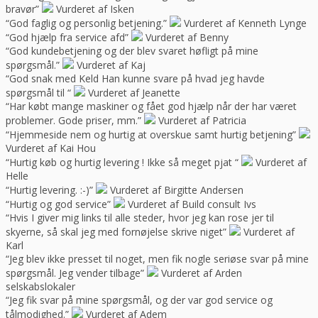
bravør”
Vurderet af Isken
“God faglig og personlig betjening.”
Vurderet af Kenneth Lynge
“God hjælp fra service afd”
Vurderet af Benny
“God kundebetjening og der blev svaret høfligt på mine
spørgsmål.”
Vurderet af Kaj
“God snak med Keld Han kunne svare på hvad jeg havde
spørgsmål til “
Vurderet af Jeanette
“Har købt mange maskiner og fået god hjælp når der har været
problemer. Gode priser, mm.”
Vurderet af Patricia
“Hjemmeside nem og hurtig at overskue samt hurtig betjening”
Vurderet af Kai Hou
“Hurtig køb og hurtig levering ! Ikke så meget pjat “
Vurderet af
Helle
“Hurtig levering. :-)”
Vurderet af Birgitte Andersen
“Hurtig og god service”
Vurderet af Build consult Ivs
“Hvis I giver mig links til alle steder, hvor jeg kan rose jer til
skyerne, så skal jeg med fornøjelse skrive niget”
Vurderet af
Karl
“Jeg blev ikke presset til noget, men fik nogle seriøse svar på mine
spørgsmål. Jeg vender tilbage”
Vurderet af Arden
selskabslokaler
“Jeg fik svar på mine spørgsmål, og der var god service og
tålmodighed.”
Vurderet af Adem