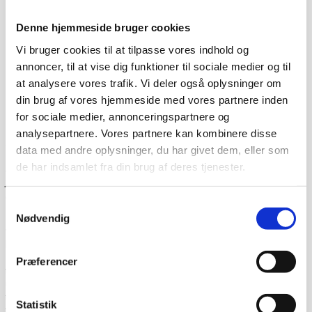
Denne hjemmeside bruger cookies
Vi bruger cookies til at tilpasse vores indhold og
annoncer, til at vise dig funktioner til sociale medier og til
at analysere vores trafik. Vi deler også oplysninger om
din brug af vores hjemmeside med vores partnere inden
for sociale medier, annonceringspartnere og
analysepartnere. Vores partnere kan kombinere disse
Dag-til-dag levering
data med andre oplysninger, du har givet dem, eller som
de har indsamlet fra din brug af deres tjenester.
Lagervarer leveres med 95% sandsynlighed allerede den
første hverdag efter din bestilling, såfremt du har bestilt
inden klokken 13.30.
Samtykkevalg
Når du handler hos
www.cateringinventar.dk
kan du enten
Nødvendig
vælge at hente varen selv på vores lager i Ikast eller du
kan få varen sendt med Danske fragtmænd eller GLS.
Såfremt du ønsker at få varen tilsendt, skal du huske at
Præferencer
tjekke varen på pallen for eventuelle skader før du skriver
under for modtagelsen. Du kan eventuelt bede om at få
tilføjet “modtaget under forbehold”. Det betyder at du har
Statistik
taget forbehold for eventuelle skader du måtte have set