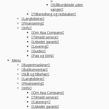
Stålbordplade uden
vanger
Tilberedning og redskaber
Langtidsleje
Finansiering
Info
Om Kpa Company
Tilmeld service
Udvidet garanti
Levering
Guides
Faq og EAN
Menu
Bagerimaskiner
Butiksinventar
Stål og tilbehør
Langtidsleje
Finansiering
Info
Om Kpa Company
Tilmeld service
Catering+
Udvidet garanti