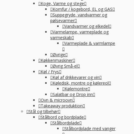
Koge, Varme og stege
Komfur / kogebord, EL og GAS
Suppegryde, vandvarmer og
pølsevarmer
Vandvarmer og elkedel
Varmelampe, varmeplade og
varmeskab
Varmeplade & varmlampe
Øvrige
Køkkenmaskiner
Øvrig Små-el
Køl / Frys
Køl af drikkevarer og vin
Køledisk, montre og kølereol
Kølemontre
Salatbar og Drop inn
Ovn & microovn
Takeaway produktion
Stål og tilbehør
Stålbord og bordplade
Stålbordplade
Stålbordplade med vanger