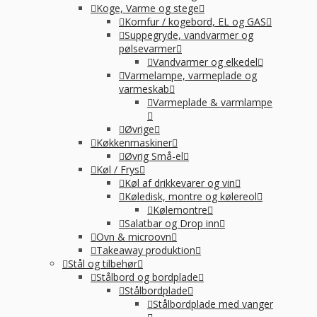
Koge, Varme og stege
Komfur / kogebord, EL og GAS
Suppegryde, vandvarmer og
pølsevarmer
Vandvarmer og elkedel
Varmelampe, varmeplade og
varmeskab
Varmeplade & varmlampe
Øvrige
Køkkenmaskiner
Øvrig Små-el
Køl / Frys
Køl af drikkevarer og vin
Køledisk, montre og kølereol
Kølemontre
Salatbar og Drop inn
Ovn & microovn
Takeaway produktion
Stål og tilbehør
Stålbord og bordplade
Stålbordplade
Stålbordplade med vanger