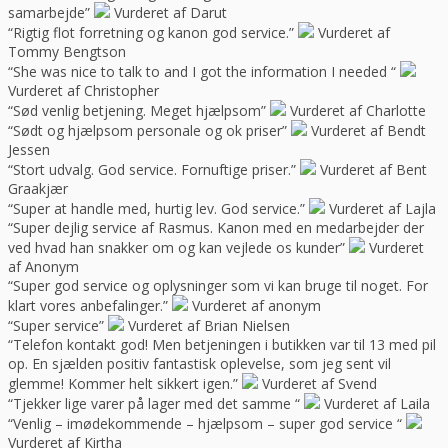
samarbejde”
Vurderet af Darut
“Rigtig flot forretning og kanon god service.”
Vurderet af
Tommy Bengtson
“She was nice to talk to and I got the information I needed “
Vurderet af Christopher
“Sød venlig betjening. Meget hjælpsom”
Vurderet af Charlotte
“Sødt og hjælpsom personale og ok priser”
Vurderet af Bendt
Jessen
“Stort udvalg. God service. Fornuftige priser.”
Vurderet af Bent
Graakjær
“Super at handle med, hurtig lev. God service.”
Vurderet af Lajla
“Super dejlig service af Rasmus. Kanon med en medarbejder der
ved hvad han snakker om og kan vejlede os kunder”
Vurderet
af Anonym
“Super god service og oplysninger som vi kan bruge til noget. For
klart vores anbefalinger.”
Vurderet af anonym
“Super service”
Vurderet af Brian Nielsen
“Telefon kontakt god! Men betjeningen i butikken var til 13 med pil
op. En sjælden positiv fantastisk oplevelse, som jeg sent vil
glemme! Kommer helt sikkert igen.”
Vurderet af Svend
“Tjekker lige varer på lager med det samme “
Vurderet af Laila
“Venlig – imødekommende – hjælpsom – super god service “
Vurderet af Kirtha