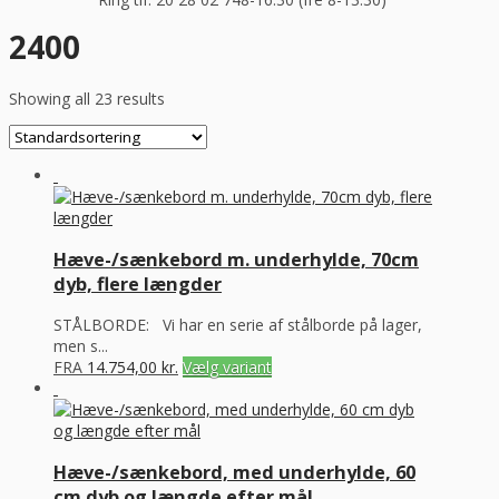
2400
Showing all 23 results
Hæve-/sænkebord m. underhylde, 70cm
dyb, flere længder
STÅLBORDE: Vi har en serie af stålborde på lager,
men s...
FRA
14.754,00
kr.
Vælg variant
Hæve-/sænkebord, med underhylde, 60
cm dyb og længde efter mål