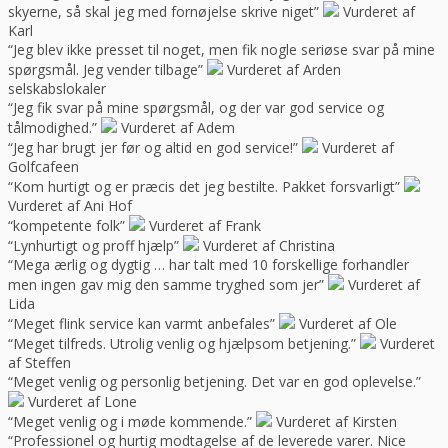
skyerne, så skal jeg med fornøjelse skrive niget”
Vurderet af
Karl
“Jeg blev ikke presset til noget, men fik nogle seriøse svar på mine
spørgsmål. Jeg vender tilbage”
Vurderet af Arden
selskabslokaler
“Jeg fik svar på mine spørgsmål, og der var god service og
tålmodighed.”
Vurderet af Adem
“Jeg har brugt jer før og altid en god service!”
Vurderet af
Golfcafeen
“Kom hurtigt og er præcis det jeg bestilte. Pakket forsvarligt”
Vurderet af Ani Hof
“kompetente folk”
Vurderet af Frank
“Lynhurtigt og proff hjælp”
Vurderet af Christina
“Mega ærlig og dygtig … har talt med 10 forskellige forhandler
men ingen gav mig den samme tryghed som jer”
Vurderet af
Lida
“Meget flink service kan varmt anbefales”
Vurderet af Ole
“Meget tilfreds. Utrolig venlig og hjælpsom betjening.”
Vurderet
af Steffen
“Meget venlig og personlig betjening. Det var en god oplevelse.”
Vurderet af Lone
“Meget venlig og i møde kommende.”
Vurderet af Kirsten
“Professionel og hurtig modtagelse af de leverede varer. Nice