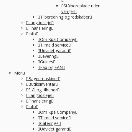
Stålbordplade uden
vanger
Tilberedning og redskaber
Langtidsleje
Finansiering
Info
Om Kpa Company
Tilmeld service
Udvidet garanti
Levering
Guides
Faq og EAN
Menu
Bagerimaskiner
Butiksinventar
Stål og tilbehør
Langtidsleje
Finansiering
Info
Om Kpa Company
Tilmeld service
Catering+
Udvidet garanti