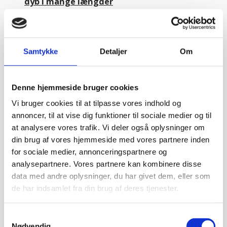
dyb i mange længder
STÅLBORDPLADE: Vores stålvarer er
fødevaregodkendte. Alle vore...
FRA
2.879,08
kr.
Vælg variant
Samtykke
Detaljer
Om
Stålbordplade med vanger DHR, 700mm
Denne hjemmeside bruger cookies
dyb i mange længder
Vi bruger cookies til at tilpasse vores indhold og
annoncer, til at vise dig funktioner til sociale medier og til
STÅLBORDPLADE: Vores stålvarer er
fødevaregodkendte. Alle vore...
at analysere vores trafik. Vi deler også oplysninger om
FRA
2.295,00
kr.
Vælg variant
din brug af vores hjemmeside med vores partnere inden
for sociale medier, annonceringspartnere og
analysepartnere. Vores partnere kan kombinere disse
data med andre oplysninger, du har givet dem, eller som
Stålbordplade med vanger og
de har indsamlet fra din brug af deres tjenester.
underhylde, DHL, 700 mm dyb i mange
længder
Samtykkevalg
STÅLBORDPLADE: Vi har en serie af stålborde på
Nødvendig