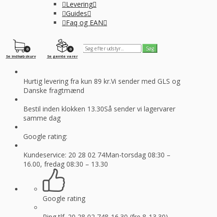
Levering
Guides
Faq og EAN
0
0
Se indkøbskurv
Se gemte varer
Hurtig levering fra kun 89 kr.
Vi sender med GLS og
Danske fragtmænd
Bestil inden klokken 13.30
Så sender vi lagervarer
samme dag
Google rating:
Kundeservice: 20 28 02 74
Man-torsdag 08:30 –
16.00, fredag 08:30 – 13.30
Google rating
Ring tlf. 20 28 02 74
8-16.30 (fre 8-13.30)