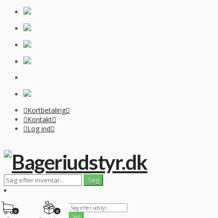
Kortbetaling
Kontakt
Log ind
0
0