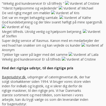
“Virkelig god kundeservice! Er så tilfreds “
Vurderet af Cristine
“Yderst hjælpsomme og vejledende”
Vurderet af Michael
De ved rigtig meget om møbler
Vurderet af Kris
Det var en meget behagelig samtale.
Vurderet af Käthe
God kundebetjening og der blev svaret høfligt på mine spørgsmål.
Vurderet af Kaj
Meget tilfreds. Utrolig venlig og hjælpsom betjening.
Vurderet
af Steffen
Super dejlig service af Rasmus. Kanon med en medarbejder der
ved hvad han snakker om og kan vejlede os kunder
Vurderet af
Anonym
Tjekker lige varer på lager med det samme
Vurderet af Laila
Virkelig god kundeservice! Er så tilfreds
Vurderet af Cristine
Find det rigtige udstyr, til den rigtige pris
Bageriudstyr.dk
udspringer af cateringinventar.dk, der har
solgt storkøkkener siden 1994. Vi bruger vores store viden
inden for indkøb og logistik, og vi sikrer dig derfor de
rigtige maskiner, til den rigtige pris. Vi har Danmarks
største sortiment og med tilliden, som kernen i vores
arbejde, kan du trygt vælge os som din leverandør inden
for bageriudstyr.