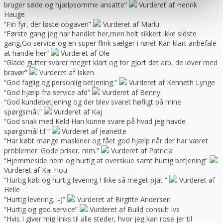
bruger søde og hjælpsomme ansatte”
Vurderet af Henrik
Hauge
“Fin fyr, der løste opgaven”
Vurderet af Marlu
“Første gang jeg har handlet her,men helt sikkert ikke sidste
gang,Go service og en super flink sælger i røret Kan klart anbefale
at handle her”
Vurderet af Ole
“Glade gutter svarer meget klart og for gjort det arb, de lover med
bravør”
Vurderet af Isken
“God faglig og personlig betjening.”
Vurderet af Kenneth Lynge
“God hjælp fra service afd”
Vurderet af Benny
“God kundebetjening og der blev svaret høfligt på mine
spørgsmål.”
Vurderet af Kaj
“God snak med Keld Han kunne svare på hvad jeg havde
spørgsmål til “
Vurderet af Jeanette
“Har købt mange maskiner og fået god hjælp når der har været
problemer. Gode priser, mm.”
Vurderet af Patricia
“Hjemmeside nem og hurtig at overskue samt hurtig betjening”
Vurderet af Kai Hou
“Hurtig køb og hurtig levering ! Ikke så meget pjat “
Vurderet af
Helle
“Hurtig levering. :-)”
Vurderet af Birgitte Andersen
“Hurtig og god service”
Vurderet af Build consult Ivs
“Hvis I giver mig links til alle steder, hvor jeg kan rose jer til