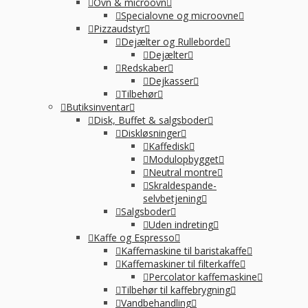
Ovn & microovn
Specialovne og microovne
Pizzaudstyr
Dejælter og Rulleborde
Dejælter
Redskaber
Dejkasser
Tilbehør
Butiksinventar
Disk, Buffet & salgsboder
Diskløsninger
Kaffedisk
Modulopbygget
Neutral montre
Skraldespande-
selvbetjening
Salgsboder
Uden indreting
Kaffe og Espresso
Kaffemaskine til baristakaffe
Kaffemaskiner til filterkaffe
Percolator kaffemaskine
Tilbehør til kaffebrygning
Vandbehandling