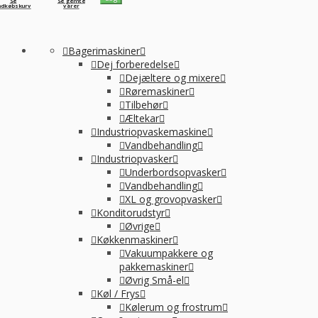
Se
Se gemte
ndkøbskurv
varer
Bagerimaskiner
Dej forberedelse
Dejæltere og mixere
Røremaskiner
Tilbehør
Æltekar
Industriopvaskemaskine
Vandbehandling
Industriopvasker
Underbordsopvasker
Vandbehandling
XL og grovopvasker
Konditorudstyr
Øvrige
Køkkenmaskiner
Vakuumpakkere og
pakkemaskiner
Øvrig Små-el
Køl / Frys
Kølerum og frostrum