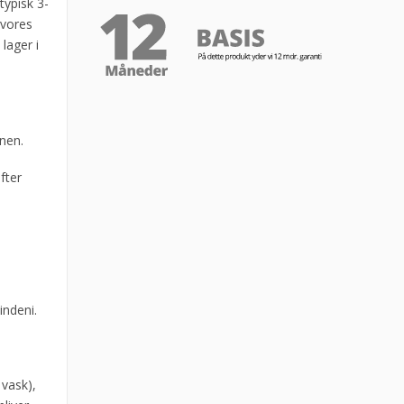
typisk 3-
 vores
 lager i
nen.
fter
indeni.
vask),