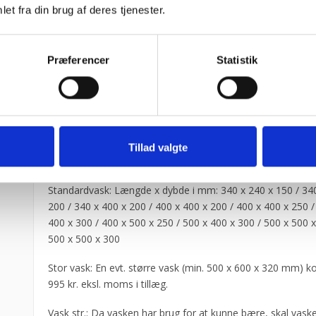
et fra din brug af deres tjenester.
Hylder tager generelt 60 kg. Bordplader 80 kg.
Ved maskiner der skal stå på bordet, hvor vægten er højer
Præferencer
Statistik
ovenstående, skal det oplyses til sælger. I samarbejde me
fabrikken vurderes det, hvorvidt det er muligt at imødeko
VASKE:
Lille vask: Længde x dybde x højde i mm: 300 x 240 x 150
Tillad valgte
Ventetid kan forekomme på denne vask.
Standardvask: Længde x dybde i mm: 340 x 240 x 150 / 340
200 / 340 x 400 x 200 / 400 x 400 x 200 / 400 x 400 x 250 /
400 x 300 / 400 x 500 x 250 / 500 x 400 x 300 / 500 x 500 x
500 x 500 x 300
Stor vask: En evt. større vask (min. 500 x 600 x 320 mm) k
995 kr. eksl. moms i tillæg.
Vask str.: Da vasken har brug for at kunne bære, skal vas