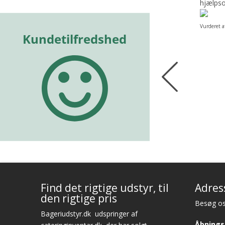
det
kundeservice! Er så
hjælps
tilfreds
Vurderet a
Vurderet af Cristine
Find det rigtige udstyr, til
Adres
den rigtige pris
Besøg os
Bageriudstyr.dk
udspringer af
Åbnings