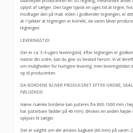
udarbejder producenten en 3D tegning, medmindre andet b
oplyst af sælger. Den tager typisk en uges tid at tegne, hvo
modtager den på mail. Inden I godkender tegningen, er det 
at I tjekker at tegningen er korrekt, da varen bliver produce
tegningen.
LEVERINGSTID:
Der er ca. 3-4 ugers leveringstid, efter tegningen er godken
Haster din ordre, kan du give os besked herom. Vi vil deref
om muligheden for hurtigere levering, men leveringstiden er
op til producenten.
DA BORDENE BLIVER PRODUCERET EFTER ORDRE, SKAL 
FØLGENDE:
Hæve-/sænke bordene kan justeres fra 800-1000 mm i hø
har justerbare fødder på 40 mm). Ønskes en anden højde s
oplyses til sælger.
Det er valgfrit om der ønskes bagkant (60 mm) på varen. 