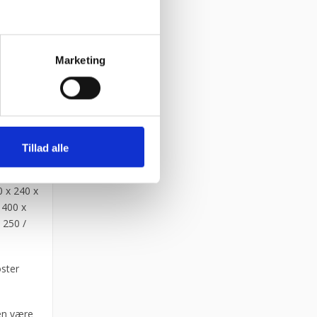
e end
Marketing
d
mme.
 mm.
Tillad alle
 x 240 x
 400 x
 250 /
oster
ken være