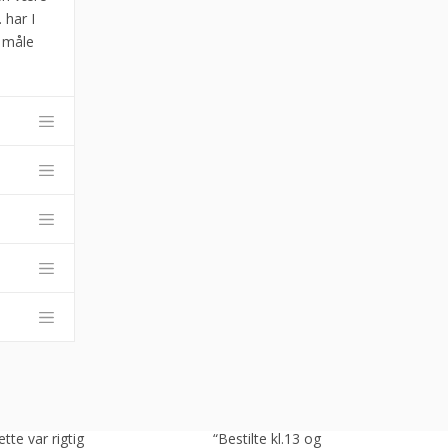
 har I
 måle
tte var rigtig
“Bestilte kl.13 og