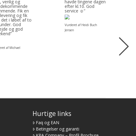
, venlig og
havde tingene dagen
ødekommende
efter kl.10. God
mende. Fik en
service ☺”
 levering og fik
 det i løbet af to
under. God
Vurderet af Heidi Buch
ejde og god
Jensen
kend”
ret af Michael
Hurtige links
Faq og EAN
Betingelser og garanti
KPA Company – Profil Brochure