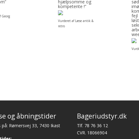
om”
hjælpsomme og
sød
kompetente !”
im
kom
fejl
f Georg
løst
Vurderet af Læse antik &
sek
retro
arb
wee
Vurde
se og åbningstider
Bageriudstyr.dk
 på: Rømersvej 33, 7430 Ikast
Tlf.
78 76 36 12
CVR. 18066904
tider: