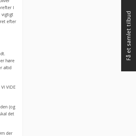
liver
refter I
Få et samlet tilbud
vigtigt
ret efter
dt.
ter høre
 altid
VI VIDE
jden (og
kal det
Om der