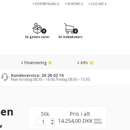
KORTBETALING
KONTAKT
LOG IND
0
0
Se gemte varer
Se indkøbskurv
Finansiering
Info
Kundeservice: 20 28 02 74
Man-torsdag 08:30 – 16.00, fredag 08:30 – 13.30
den
Stk.
Pris i alt
,
14.254,00 DKK
ekskl.
moms