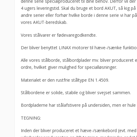
denne serie specialproduceret til dine behov. Derfor vil der 
Flere
4 ugers leveringstid. Skal du bruge et bord AKUT, så kig på
længder
andre serier eller forhør hvilke borde i denne serie vi har på
antal
vores AKUT-beredskab.
Vores stålvarer er fødevaregodkendte.
Der bliver benyttet LINAX motorer til hæve-/sænke funktio
Alle vores stålborde, stålbordplader mv. bliver produceret e
ordre, hvilket giver mulighed for specialløsninger.
Materialet er den rustfrie ståltype EN 1.4509.
Stålbordene er solide, stabile og bliver svejset sammen.
Bordpladerne har stålafstivere på undersiden, men er hule 
TEGNING:
Inden der bliver produceret et hæve-/sænkebord (evt. med 