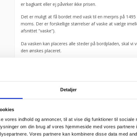
er bagkant eller ej påvirker ikke prisen.
Det er muligt at få bordet med vask til en merpris på 1495 k
moms. Der er forskellige størrelser af vaske at vælge imel
afsnittet ”vaske”).
Da vasken kan placeres alle steder på bordpladen, skal vi v
den ønskes placeret.
Om der skal laves et armaturhul (Ø 35 mm) uden merpris.
Armaturhullet kan placeres bag vasken både til venstre, mi
eller til højre.
Detaljer
Vaskens afløb placeres i ét af de 4 hjørner.
Der er flere forskellige muligheder for tilkøb (se afsnittet ”ti
ookies
Vi har mulighed for at producere meget indenfor stålvarer,
se vores indhold og annoncer, til at vise dig funktioner til sociale
kontakt os endelig hvis I har specielle ønsker.
oplysninger om din brug af vores hjemmeside med vores partnere i
ysepartnere. Vores partnere kan kombinere disse data med andr
BÆREEVNE: