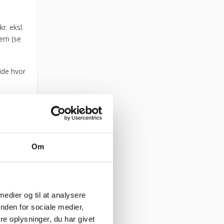
r. eksl.
lem (se
ide hvor
dt for
Om
lkøb”).
 så
 medier og til at analysere
nden for sociale medier,
e oplysninger, du har givet