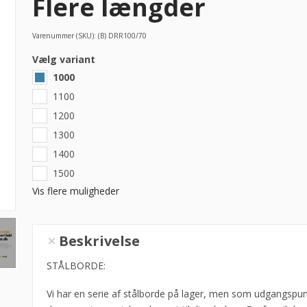
Flere længder
Varenummer (SKU):
(B) DRR100/70
Vælg variant
1000
1100
1200
1300
1400
1500
Vis flere muligheder
Hæve-/sænkebord,
Beskrivelse
uden
underhylde,
STÅLBORDE:
70cm
Vi har en serie af stålborde på lager, men som udgangspun
dyb,