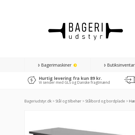
Bagerimaskiner
Butiksinventar
Hurtig levering fra kun 89 kr.
Vi sender med GLS og Danske fragtmænd
Bageriudstyr.dk
>
Stål og tilbehør
>
Stålbord og bordplade
>
Hæv