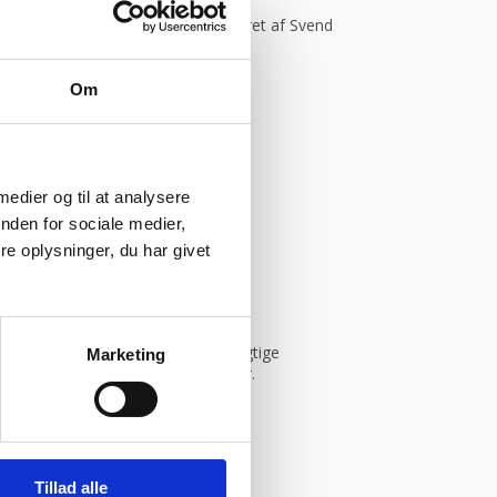
Kommer helt sikkert igen.”
Vurderet af Svend
Om
 medier og til at analysere
ym
nden for sociale medier,
e oplysninger, du har givet
istik, og vi sikrer dig derfor de rigtige
Marketing
in leverandør inden for bageriudstyr.
Tillad alle