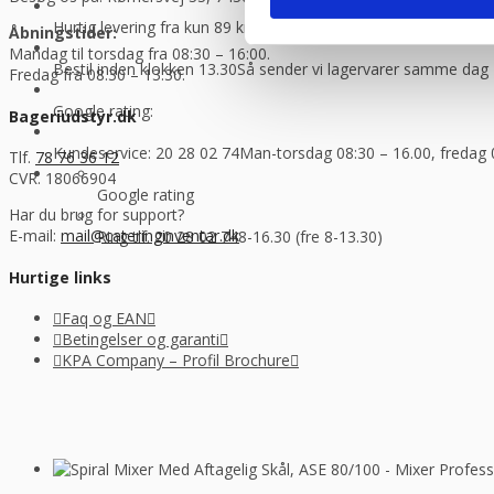
Hurtig levering fra kun 89 kr.
Vi sender med GLS og Danske f
Åbningstider:
Mandag til torsdag fra 08:30 – 16:00.
Bestil inden klokken 13.30
Så sender vi lagervarer samme dag
Fredag fra 08.30 – 13.30.
Google rating:
Bageriudstyr.dk
Kundeservice: 20 28 02 74
Man-torsdag 08:30 – 16.00, fredag 
Tlf.
78 76 36 12
CVR. 18066904
Google rating
Har du brug for support?
E-mail:
mail@cateringinventar.dk
Ring tlf. 20 28 02 74
8-16.30 (fre 8-13.30)
Hurtige links
Faq og EAN
Betingelser og garanti
KPA Company – Profil Brochure