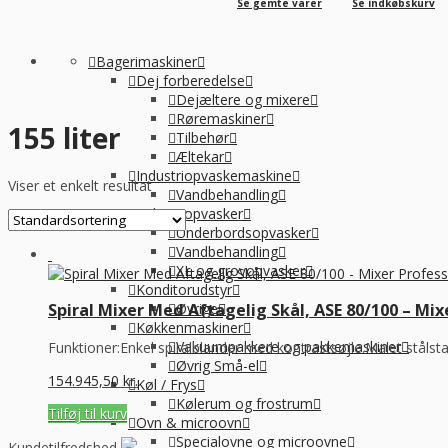
Se gemte varer
Se indkøbskurv
Bagerimaskiner
Dej forberedelse
Dejæltere og mixere
Røremaskiner
155 liter
Tilbehør
Æltekar
Industriopvaskemaskine
Viser et enkelt resultat
Vandbehandling
Industriopvasker
Underbordsopvasker
Vandbehandling
XL og grovopvasker
Konditorudstyr
Øvrige
Spiral Mixer Med Aftagelig Skål, ASE 80/100 – Mix
Køkkenmaskiner
Vakuumpakkere og pakkemaskiner
Funktioner:Enkel spiralblander med kontrastsøjle.Malet stålsta.
Øvrig Små-el
154.945,50
kr.
Køl / Frys
Kølerum og frostrum
Tilføj til kurv
Ovn & microovn
Specialovne og microovne
Kundetilfredshed