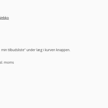
 Webko
l min tilbudsliste” under læg i kurven knappen.
ksl. moms