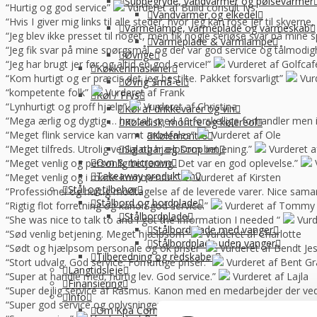
Suppegryde, vandvarmer og pølsevarmer
“Hurtig og god service”
Vurderet af Build consult Ivs
Vandvarmer og elkedel
“Hvis I giver mig links til alle steder, hvor jeg kan rose jer til skyern
Varmelampe, varmeplade og varmeskab
“Jeg blev ikke presset til noget, men fik nogle seriøse svar på mine 
Varmeplade & varmlampe
“Jeg fik svar på mine spørgsmål, og der var god service og tålmodig
Øvrige
“Jeg har brugt jer før og altid en god service!”
Vurderet af Golfca
Køkkenmaskiner
“Kom hurtigt og er præcis det jeg bestilte. Pakket forsvarligt”
Vur
Øvrig Små-el
“kompetente folk”
Vurderet af Frank
Køl / Frys
“Lynhurtigt og proff hjælp”
Vurderet af Christina
Køl af drikkevarer og vin
“Mega ærlig og dygtig … har talt med 10 forskellige forhandler me
Køledisk, montre og kølereol
“Meget flink service kan varmt anbefales”
Vurderet af Ole
Kølemontre
“Meget tilfreds. Utrolig venlig og hjælpsom betjening.”
Vurderet a
Salatbar og Drop inn
Ovn & microovn
“Meget venlig og personlig betjening. Det var en god oplevelse.”
Takeaway produktion
“Meget venlig og i møde kommende.”
Vurderet af Kirsten
Stål og tilbehør
“Professionel og hurtig modtagelse af de leverede varer. Nice sama
Stålbord og bordplade
“Rigtig flot forretning og kanon god service.”
Vurderet af Tommy
Stålbordplade
“She was nice to talk to and I got the information I needed “
Vurd
Stålbordplade med vanger
“Sød venlig betjening. Meget hjælpsom”
Vurderet af Charlotte
Stålbordplade uden vanger
“Sødt og hjælpsom personale og ok priser”
Vurderet af Bendt Je
Tilberedning og redskaber
“Stort udvalg. God service. Fornuftige priser.”
Vurderet af Bent G
Langtidsleje
“Super at handle med, hurtig lev. God service.”
Vurderet af Lajla
Finansiering
“Super dejlig service af Rasmus. Kanon med en medarbejder der ve
Info
“Super god service og oplysninger som vi kan bruge til noget. For kla
Om Kpa Company