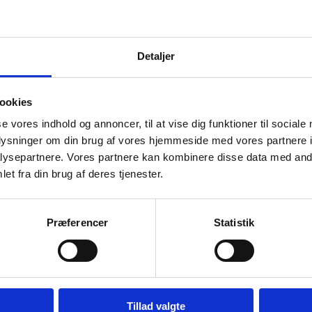
op. En sjælden positiv fantastisk oplevelse, som jeg sent vil glemme! 
deret af Kirtha
Detaljer
ookies
Vurderet af Kaj
se vores indhold og annoncer, til at vise dig funktioner til sociale
Steffen
 hvad han snakker om og kan vejlede os kunder
Vurderet af Anon
oplysninger om din brug af vores hjemmeside med vores partnere i
ysepartnere. Vores partnere kan kombinere disse data med andr
et fra din brug af deres tjenester.
køkkener siden 1994. Vi bruger vores store viden inden for indkøb og log
Præferencer
Statistik
 med tilliden, som kernen i vores arbejde, kan du trygt vælge os som d
Tillad valgte