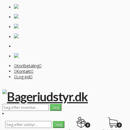
Kortbetaling
Kontakt
Log ind
0
0