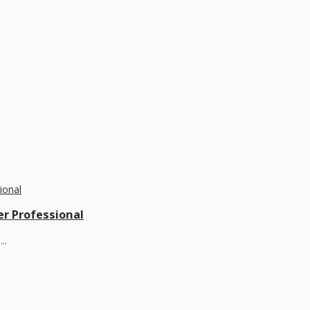
er Professional
..