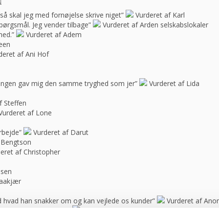
e, så skal jeg med fornøjelse skrive niget”
Vurderet af Karl
spørgsmål. Jeg vender tilbage”
Vurderet af Arden selskabslokaler
hed.”
Vurderet af Adem
feen
deret af Ani Hof
n ingen gav mig den samme tryghed som jer”
Vurderet af Lida
f Steffen
Vurderet af Lone
rbejde”
Vurderet af Darut
 Bengtson
eret af Christopher
ssen
raakjær
d hvad han snakker om og kan vejlede os kunder”
Vurderet af An
rt vores anbefalinger.”
Vurderet af anonym