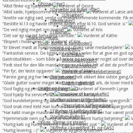
Pizzaudstyr
“Altid flinke og hjælpsom”
Vurderet af Georg
Dejælter og Rulleborde
“Altid søde, hjælpsomme og kompetente !”
Vurderet af Læse ant
Dejælter
“Anette var rigtig sød, venlig og imødekommende kommende. Fik en f
Redskaber
“Bestilte kl.13 og havde tingene dagen efter kl.10. God service ☺”
Dejkasser
“De ved rigtig meget om møbler”
Vurderet af Kris
Tilbehør
“Det var en meget behagelig samtale.”
Vurderet af Käthe
Butiksinventar
“Ekspert i hvidevarer “
Vurderet af Kris
Disk, Buffet & salgsboder
“Er blevet mødt at hjælpsomme og utrolig søde medarbejdere”
V
Diskløsninger
“Fantastisk service. De ligger sig virkelig i selen for at give en god 
Kaffedisk
Gastrobutikken – som både på priser og service er noget ud over de
Modulopbygget
“Fedt sted for den lille mand der gerne vil købe lidt af det de prof
Neutral montre
“Fin fyr, der løste opgaven”
Vurderet af Marlu
Skraldespande-selvbetjening
“Første gang jeg har handlet her,men helt sikkert ikke sidste gang,Go
Salgsboder
“Glade gutter svarer meget klart og for gjort det arb, de lover med 
Uden indreting
Kaffe og Espresso
“God faglig og personlig betjening.”
Vurderet af Kenneth Lynge
Kaffemaskine til baristakaffe
“God hjælp fra service afd”
Vurderet af Benny
Kaffemaskiner til filterkaffe
“God kundebetjening og der blev svaret høfligt på mine spørgsmål.”
Percolator kaffemaskine
“God snak med Keld Han kunne svare på hvad jeg havde spørgsmål t
Tilbehør til kaffebrygning
“Har købt mange maskiner og fået god hjælp når der har været pro
Vandbehandling
“Hjemmeside nem og hurtig at overskue samt hurtig betjening”
V
Koge, Varme og stege
“Hurtig køb og hurtig levering ! Ikke så meget pjat “
Vurderet af H
Komfur / kogebord, EL og GAS
“Hurtig levering. :-)”
Vurderet af Birgitte Andersen