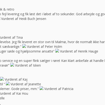
ik & retro
ejl levering og fik løst det i løbet af to sekunder. God arbejde og 
Vurderet af Heidi Buch Jensen
urderet af Tina
oplevelse. Jeg fik leveret en stor ovn til Malmø, hvor de normalt ikke h
t sædvanlige.”
Vurderet af Peter Holm
f bruger søde og hjælpsomme ansatte”
Vurderet af Henrik Hauge
 service og en super flink sælger i røret Kan klart anbefale at handle 
bravør”
Vurderet af Isken
Vurderet af Kaj
il “
Vurderet af Jeanette
blemer. Gode priser, mm.”
Vurderet af Patricia
urderet af Kai Hou
elle