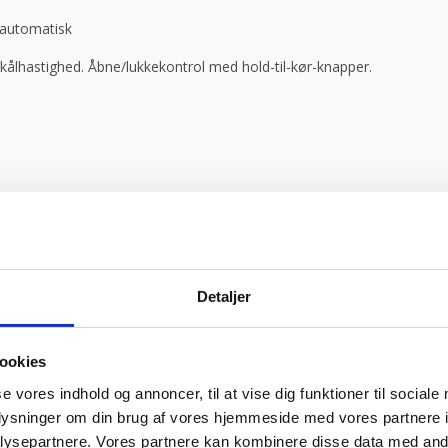
 automatisk
skålhastighed. Åbne/lukkekontrol med hold-til-kør-knapper.
Detaljer
ookies
dienser
nter
se vores indhold og annoncer, til at vise dig funktioner til sociale
bt)
oplysninger om din brug af vores hjemmeside med vores partnere i
inklusive valg af sprog (tilgængelige sprog: IT-UK-FR-ES-D)
ysepartnere. Vores partnere kan kombinere disse data med andr