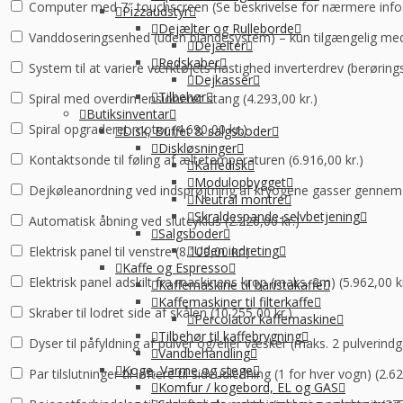
Computer med 7″ touchscreen (Se beskrivelse for nærmere info)
Pizzaudstyr
Dejælter og Rulleborde
Vanddoseringsenhed (uden blandesystem) – kun tilgængelig med
Dejælter
Redskaber
System til at variere værktøjets hastighed inverterdrev (berøri
Dejkasser
Tilbehør
Spiral med overdimensioneret stang (
4.293,00
kr.
)
Butiksinventar
Spiral opgraderet motor (
4.690,00
kr.
)
Disk, Buffet & salgsboder
Diskløsninger
Kontaktsonde til føling af æltetemperaturen (
6.916,00
kr.
)
Kaffedisk
Modulopbygget
Dejkøleanordning ved indsprøjtning af kryogene gasser gennem tr
Neutral montre
Skraldespande-selvbetjening
Automatisk åbning ved slutcyklus (
2.226,00
kr.
)
Salgsboder
Uden indreting
Elektrisk panel til venstre (
8.109,00
kr.
)
Kaffe og Espresso
Elektrisk panel adskilt fra maskinens krop (maks. 2m) (
5.962,00
k
Kaffemaskine til baristakaffe
Kaffemaskiner til filterkaffe
Skraber til lodret side af skålen (
10.255,00
kr.
)
Percolator kaffemaskine
Tilbehør til kaffebrygning
Dyser til påfyldning af pulver og/eller væsker (maks. 2 pulverindga
Vandbehandling
Koge, Varme og stege
Par tilslutninger til løftere til sideudledning (1 for hver vogn) (
2.6
Komfur / kogebord, EL og GAS