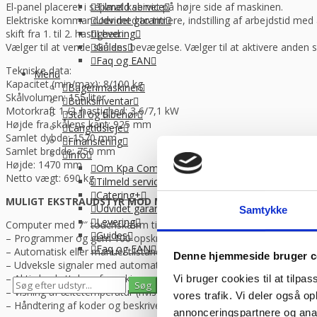
Tilmeld service
El-panel placeret i separat kabinet på højre side af maskinen.
Udvidet garanti
Elektriske kommandoer med to timere, indstilling af arbejdstid med
Levering
skift fra 1. til 2. hastighed.
Guides
Vælger til at vende skålens bevægelse. Vælger til at aktivere anden 
Faq og EAN
Tekniske data:
Menu
Kapacitet (min/max): 8/100 kg
Bagerimaskiner
Skålvolumen: 155 liter
Butiksinventar
Motorkraft 1./2. hastighed: 3,6/7,1 kW
Stål og tilbehør
Højde fra skålens kant: 925 mm
Langtidsleje
Samlet dybde: 1570 mm
Finansiering
Samlet bredde: 750 mm
Info
Højde: 1470 mm
Om Kpa Company
Netto vægt: 690 kg
Tilmeld service
Catering+
MULIGT EKSTRAUDSTYR MOD MERPRIS:
Udvidet garanti
Samtykke
Levering
Computer med 7″ touchskærm til:
Guides
– Programmer og gem 100 opskrifter
Faq og EAN
– Automatisk eller manuel tilstand
Denne hjemmeside bruger c
– Udveksle signaler med automatiske systemer til dosering af ingre
– Aktiv beskyttelse af maskinens mekaniske og elektriske kompone
Vi bruger cookies til at tilpas
0
0
– Visning af æltetemperatur (hvis det nødvendige ekstraudstyr er kø
vores trafik. Vi deler også 
Se gemte varer
Se indkøbskurv
– Håndtering af koder og beskrivelse af uregelmæssigheder/alarmer 
annonceringspartnere og anal