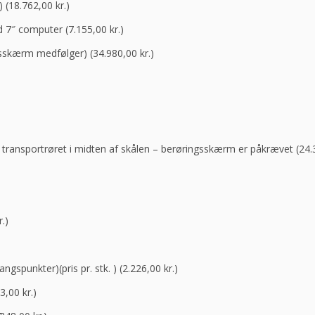
 (
18.762,00
kr.
)
 7″ computer (
7.155,00
kr.
)
ngsskærm medfølger) (
34.980,00
kr.
)
ansportrøret i midten af ​​skålen – berøringsskærm er påkrævet (
24.
r.
)
ngspunkter)(pris pr. stk. ) (
2.226,00
kr.
)
23,00
kr.
)