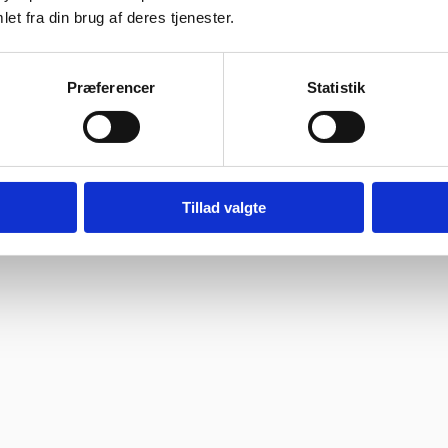
et fra din brug af deres tjenester.
ragtmænd
bage hurtigst muligt.
Præferencer
Statistik
08:30 – 13.30
Tillad valgte