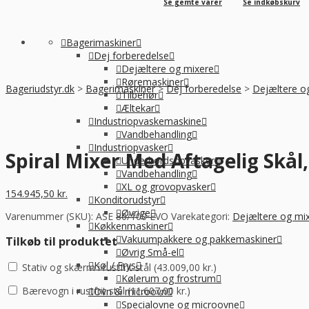
Se gemte varer
Se indkøbskurv
Bagerimaskiner
Dej forberedelse
Dejæltere og mixere
Røremaskiner
Bageriudstyr.dk
>
Bagerimaskiner
>
Dej forberedelse
>
Dejæltere o
Tilbehør
Æltekar
Industriopvaskemaskine
Vandbehandling
Industriopvasker
Spiral Mixer Med Aftagelig Skål
Underbordsopvasker
Vandbehandling
XL og grovopvasker
154.945,50
kr.
Konditorudstyr
Øvrige
Varenummer (SKU):
ASE 80/100 EVO
Varekategori:
Dejæltere og mi
Køkkenmaskiner
Vakuumpakkere og pakkemaskiner
Tilkøb til produktet
Øvrig Små-el
Køl / Frys
Stativ og skærm i rustfrit stål (
43.009,00
kr.
)
Kølerum og frostrum
Bærevogn i rustfrit stål (
11.607,00
kr.
)
Ovn & microovn
Specialovne og microovne