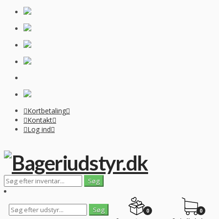
Kortbetaling
Kontakt
Log ind
0
0