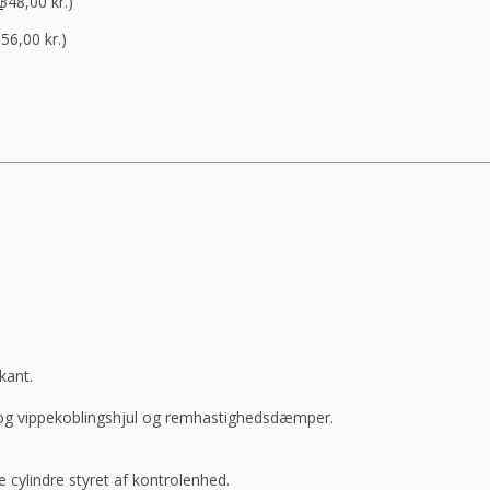
.348,00
kr.
)
556,00
kr.
)
kant.
k og vippekoblingshjul og remhastighedsdæmper.
ke cylindre styret af kontrolenhed.