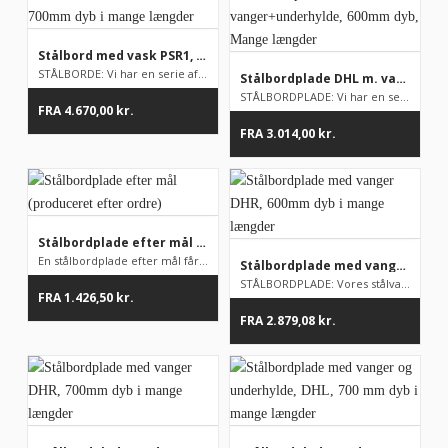
Stålbord med vask PSR1, 700mm dyb i mange længder
STÅLBORDE: Vi har en serie af stålborde på lager, men som udga...
Stålbordplade DHL m. vanger+underhylde, 600mm dyb, Mange længder
STÅLBORDPLADE: Vi har en serie af stålborde på lager, men som ...
FRA
4.670,00
kr.
FRA
3.014,00
kr.
Stålbordplade efter mål (produceret efter ordre)
En stålbordplade efter mål får du med denne model fra vores an...
Stålbordplade med vanger DHR, 600mm dyb i mange længder
STÅLBORDPLADE: Vores stålvarer er fødevaregodkendte. Alle vore...
FRA
1.426,50
kr.
FRA
2.879,08
kr.