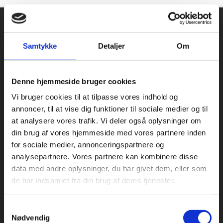
Find det rigtige udstyr, til den rigtige
pris
Bageriudstyr.dk
udspringer af cateringinventar.dk, der har
Samtykke
Detaljer
Om
solgt storkøkkener siden 1994. Vi bruger vores store viden
inden for indkøb og logistik, og vi sikrer dig derfor de rigtige
maskiner, til den rigtige pris. Vi har Danmarks største
Denne hjemmeside bruger cookies
sortiment og med tilliden, som kernen i vores arbejde, kan
Vi bruger cookies til at tilpasse vores indhold og
du trygt vælge os som din leverandør inden for bageriudstyr.
annoncer, til at vise dig funktioner til sociale medier og til
at analysere vores trafik. Vi deler også oplysninger om
Udelukkende salg til erhverv. Alle priser på siden er ekskl.
din brug af vores hjemmeside med vores partnere inden
moms.
for sociale medier, annonceringspartnere og
analysepartnere. Vores partnere kan kombinere disse
Adresse og åbningstider
data med andre oplysninger, du har givet dem, eller som
de har indsamlet fra din brug af deres tjenester.
Besøg os på: Rømersvej 33, 7430 Ikast
Åbningstider:
Samtykkevalg
Mandag til torsdag fra 08:30 – 16:00.
Nødvendig