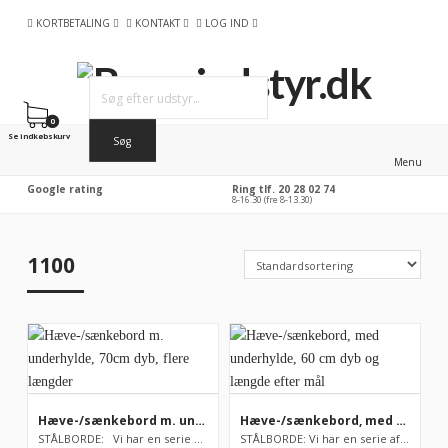
KORTBETALING
KONTAKT
LOG IND
0
Se indkøbskurv
Menu
Google rating
Ring tlf. 20 28 02 74
8-16.30 (fre 8-13.30)
1100
Hæve-/sænkebord m. underhylde, 70cm dyb, flere længder
Hæve-/sænkebord, med underhylde, 60 cm dyb og længde efter mål
STÅLBORDE: Vi har en serie af stålborde på lager, men s...
STÅLBORDE: Vi har en serie af stålborde på lager, men som udga...