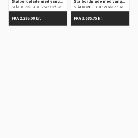
Stålbordplade med vanger DHR, 700mm dyb i mange længder
Stålbordplade med vanger og underhylde, DHL, 700 mm dyb i mange længder
STÅLBORDPLADE: Vores stålvarer er fødevaregodkendte. Alle vore...
STÅLBORDPLADE: Vi har en serie af stålborde på lager, men som ...
FRA
2.295,00
kr.
FRA
3.685,75
kr.
“Altid flinke og hjælpsom”
Vurderet af Georg
“Altid søde, hjælpsomme og kompetente !”
Vurderet af Læse antik & retro
“Anette var rigtig sød, venlig og imødekommende kommende. Fik en
fejl levering og fik løst det i løbet af to sekunder. God arbejde og god
weekend”
Vurderet af Michael