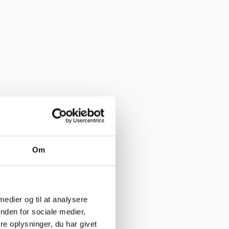
har levering direkte, uden problemer. Jeg kan i høj grad anbefale
Om
 medier og til at analysere
nden for sociale medier,
e her”
e oplysninger, du har givet