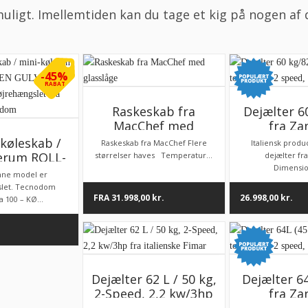
muligt. Imellemtiden kan du tage et kig på nogen a
-45%
RABAT
Raskeskab fra
Dejælter 6
MacChef med
fra Zan
glasslåge
topkvalitet
ikøleskab /
Raskeskab fra MacChef Flere
Italiensk produc
400
lerum ROLL-
størrelser haves Temperatur...
dejælter fra
Dimensio
DEN GULV
nne model er
Cella) –
slet. Tecnodom
FRA
31.998,00
kr.
26.998,00
kr.
ngslet fra
a 100 – KØ...
ke Tecnodom
Dejælter 62 L / 50 kg,
Dejælter 64
2-Speed, 2,2 kw/3hp
fra Zan