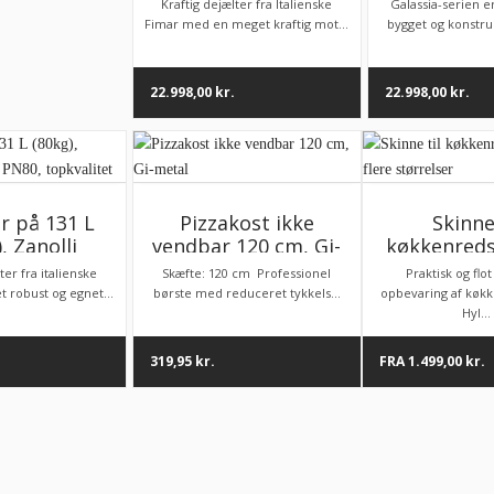
fra italienske Fimar
topkvalitet
Kraftig dejælter fra Italienske
Galassia-serien e
400
Fimar med en meget kraftig mot...
bygget og konstrue
22.998,00
kr.
22.998,00
kr.
r på 131 L
Pizzakost ikke
Skinne
, Zanolli
vendbar 120 cm, Gi-
køkkenreds
sia PN80,
metal
flere stø
er fra italienske
Skæfte: 120 cm Professionel
Praktisk og flot
valitet
t robust og egnet...
børste med reduceret tykkels...
opbevaring af køk
Hyl...
319,95
kr.
FRA
1.499,00
kr.