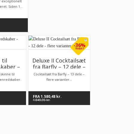
 2 speed,
r exceptionelt
v
ret. Siden 1...
-36%
RABAT
 til
Deluxe II Cocktailsæt
kaber –
fra Barfly – 12 dele –
rrelser
flere varianter haves
 skinne til
Cocktailsæt fra Barfly – 13 dele –
kenredskaber.
flere varianter...
FRA
1.580,48
kr.
1.849,95
kr.