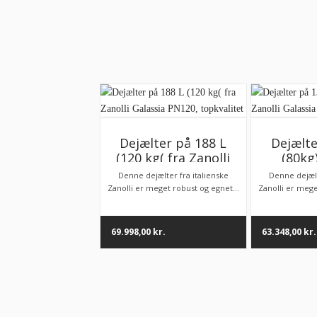
Dejælter på 188 L
Dejælte
(120 kg( fra Zanolli
(80kg)
Galassia PN120,
Galas
Denne dejælter fra italienske
Denne dejælt
topkvalitet
topk
Zanolli er meget robust og egnet...
Zanolli er mege
69.998,00
kr.
63.348,00
kr.