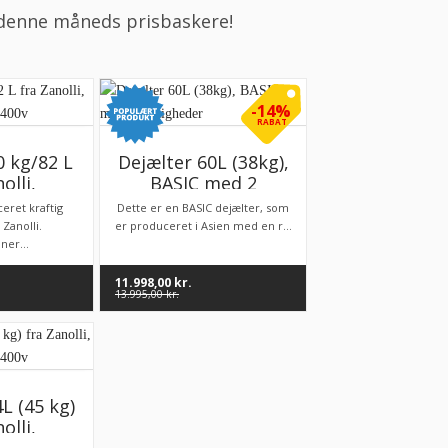
f denne måneds prisbaskere!
-14%
RABAT
0 kg/82 L
Dejælter 60L (38kg),
olli,
BASIC med 2
 2 speed,
hastigheder
eret kraftig
Dette er en BASIC dejælter, som
v
 Zanolli.
er produceret i Asien med en r...
ner...
11.998,00
kr.
13.995,00
kr.
L (45 kg)
olli,