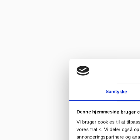
Vurderet af Käthe
“Ekspert i hvidevarer “
Vurderet af Kris
“Er blevet mødt at hjælpsomme og utrolig søde medarbejdere”
Vurderet af Tina
“Fantastisk service. De ligger sig virkelig i selen for at give en go
Gastrobutikken – som både på priser og service er noget ud over d
Vurderet af Peter Holm
“Fedt sted for den lille mand der gerne vil købe lidt af det de pr
Samtykke
Vurderet af Henrik Hauge
“Fin fyr, der løste opgaven”
Denne hjemmeside bruger c
Vi bruger cookies til at tilpas
Vurderet af Marlu
vores trafik. Vi deler også 
“Første gang jeg har handlet her,men helt sikkert ikke sidste gang,G
annonceringspartnere og anal