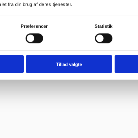
et fra din brug af deres tjenester.
 bravør”
Præferencer
Statistik
Tillad valgte
”
til “
oblemer. Gode priser, mm.”