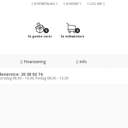
KORTBETALING
KONTAKT
LOG IND
0
0
Se gemte varer
Se indkøbskurv
Finansiering
Info
eservice: 20 28 02 74
orsdag 08:30 – 16.00, fredag 08:30 – 13.30