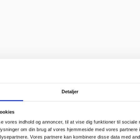
d oplevelse. Jeg fik leveret en stor ovn til Malmø, hvor de normalt ikke 
et sædvanlige.”
off bruger søde og hjælpsomme ansatte”
Detaljer
ookies
se vores indhold og annoncer, til at vise dig funktioner til sociale
oplysninger om din brug af vores hjemmeside med vores partnere i
o service og en super flink sælger i røret Kan klart anbefale at handl
ysepartnere. Vores partnere kan kombinere disse data med andr