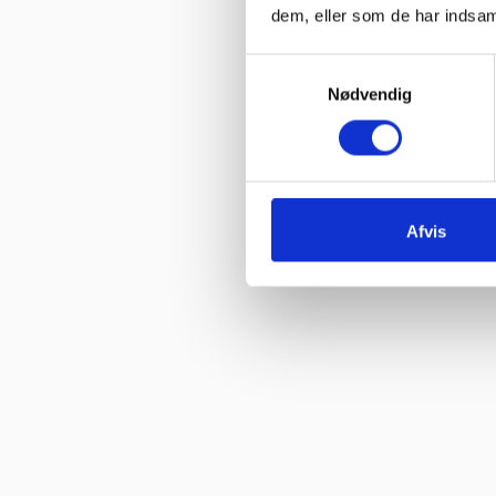
dem, eller som de har indsaml
Vurderet af Ole
“Glade gutter svarer meget klart og for gjort det arb, de lover med
Samtykkevalg
Nødvendig
Vurderet af Isken
“God faglig og personlig betjening.”
Vurderet af Kenneth Lynge
“God hjælp fra service afd”
Afvis
Vurderet af Benny
“God kundebetjening og der blev svaret høfligt på mine spørgsmål.
Vurderet af Kaj
“God snak med Keld Han kunne svare på hvad jeg havde spørgsmål 
Vurderet af Jeanette
“Har købt mange maskiner og fået god hjælp når der har været pr
Vurderet af Patricia