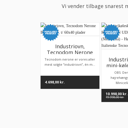
Vi vender tilbage snarest 
Industriovn,
Tecnodom Nerone
BAKEOFF, t/ 60×40
Industr
Tecnodom nerone er vores aller
plader
mini-kø
mest solgte ”industriovn”, én m...
INN U
OBS: De
(Mini
højrehæng
4.698,00
kr.
Højrehæ
Minicell
Italiens
10.998,00
kr.
19.998,00
kr.