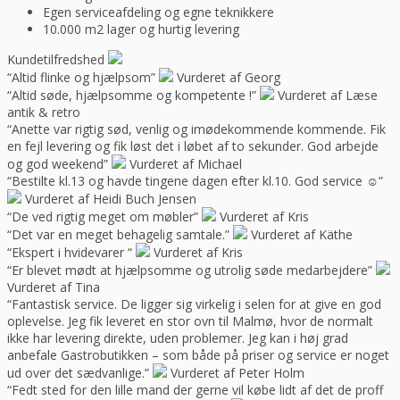
Egen serviceafdeling og egne teknikkere
10.000 m2 lager og hurtig levering
Kundetilfredshed
“Altid flinke og hjælpsom”
Vurderet af Georg
“Altid søde, hjælpsomme og kompetente !”
Vurderet af Læse
antik & retro
“Anette var rigtig sød, venlig og imødekommende kommende. Fik
en fejl levering og fik løst det i løbet af to sekunder. God arbejde
og god weekend”
Vurderet af Michael
“Bestilte kl.13 og havde tingene dagen efter kl.10. God service ☺”
Vurderet af Heidi Buch Jensen
“De ved rigtig meget om møbler”
Vurderet af Kris
“Det var en meget behagelig samtale.”
Vurderet af Käthe
“Ekspert i hvidevarer “
Vurderet af Kris
“Er blevet mødt at hjælpsomme og utrolig søde medarbejdere”
Vurderet af Tina
“Fantastisk service. De ligger sig virkelig i selen for at give en god
oplevelse. Jeg fik leveret en stor ovn til Malmø, hvor de normalt
ikke har levering direkte, uden problemer. Jeg kan i høj grad
anbefale Gastrobutikken – som både på priser og service er noget
ud over det sædvanlige.”
Vurderet af Peter Holm
“Fedt sted for den lille mand der gerne vil købe lidt af det de proff