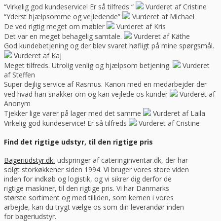
“Virkelig god kundeservice! Er så tilfreds “
Vurderet af Cristine
“Yderst hjælpsomme og vejledende”
Vurderet af Michael
De ved rigtig meget om møbler
Vurderet af Kris
Det var en meget behagelig samtale.
Vurderet af Käthe
God kundebetjening og der blev svaret høfligt på mine spørgsmål.
Vurderet af Kaj
Meget tilfreds. Utrolig venlig og hjælpsom betjening.
Vurderet
af Steffen
Super dejlig service af Rasmus. Kanon med en medarbejder der
ved hvad han snakker om og kan vejlede os kunder
Vurderet af
Anonym
Tjekker lige varer på lager med det samme
Vurderet af Laila
Virkelig god kundeservice! Er så tilfreds
Vurderet af Cristine
Find det rigtige udstyr, til den rigtige pris
Bageriudstyr.dk
udspringer af cateringinventar.dk, der har
solgt storkøkkener siden 1994. Vi bruger vores store viden
inden for indkøb og logistik, og vi sikrer dig derfor de
rigtige maskiner, til den rigtige pris. Vi har Danmarks
største sortiment og med tilliden, som kernen i vores
arbejde, kan du trygt vælge os som din leverandør inden
for bageriudstyr.