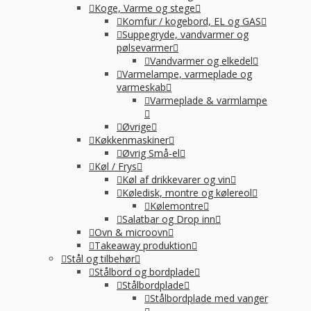
Koge, Varme og stege
Komfur / kogebord, EL og GAS
Suppegryde, vandvarmer og
pølsevarmer
Vandvarmer og elkedel
Varmelampe, varmeplade og
varmeskab
Varmeplade & varmlampe
Øvrige
Køkkenmaskiner
Øvrig Små-el
Køl / Frys
Køl af drikkevarer og vin
Køledisk, montre og kølereol
Kølemontre
Salatbar og Drop inn
Ovn & microovn
Takeaway produktion
Stål og tilbehør
Stålbord og bordplade
Stålbordplade
Stålbordplade med vanger