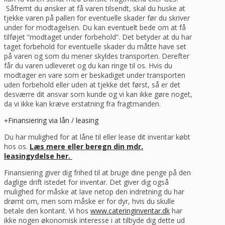
Såfremt du ønsker at få varen tilsendt, skal du huske at
tjekke varen på pallen for eventuelle skader før du skriver
under for modtagelsen. Du kan eventuelt bede om at få
tilføjet “modtaget under forbehold”. Det betyder at du har
taget forbehold for eventuelle skader du måtte have set
på varen og som du mener skyldes transporten. Derefter
får du varen udleveret og du kan ringe til os. Hvis du
modtager en vare som er beskadiget under transporten
uden forbehold eller uden at tjekke det først, så er det
desværre dit ansvar som kunde og vi kan ikke gøre noget,
da vi ikke kan kræve erstatning fra fragtmanden.
Finansiering via lån / leasing
Du har mulighed for at låne til eller lease dit inventar købt
hos os.
Læs mere eller beregn din mdr.
leasingydelse her.
Finansiering giver dig frihed til at bruge dine penge på den
daglige drift istedet for inventar. Det giver dig også
mulighed for måske at lave netop den indretning du har
drømt om, men som måske er for dyr, hvis du skulle
betale den kontant. Vi hos
www.cateringinventar.dk
har
ikke nogen økonomisk interesse i at tilbyde dig dette ud