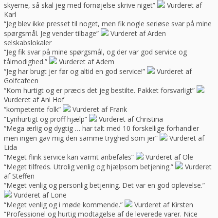
skyerne, så skal jeg med fornøjelse skrive niget”
Vurderet af
Karl
“Jeg blev ikke presset til noget, men fik nogle seriøse svar på mine
spørgsmål. Jeg vender tilbage”
Vurderet af Arden
selskabslokaler
“Jeg fik svar på mine spørgsmål, og der var god service og
tålmodighed.”
Vurderet af Adem
“Jeg har brugt jer før og altid en god service!”
Vurderet af
Golfcafeen
“Kom hurtigt og er præcis det jeg bestilte. Pakket forsvarligt”
Vurderet af Ani Hof
“kompetente folk”
Vurderet af Frank
“Lynhurtigt og proff hjælp”
Vurderet af Christina
“Mega ærlig og dygtig … har talt med 10 forskellige forhandler
men ingen gav mig den samme tryghed som jer”
Vurderet af
Lida
“Meget flink service kan varmt anbefales”
Vurderet af Ole
“Meget tilfreds. Utrolig venlig og hjælpsom betjening.”
Vurderet
af Steffen
“Meget venlig og personlig betjening. Det var en god oplevelse.”
Vurderet af Lone
“Meget venlig og i møde kommende.”
Vurderet af Kirsten
“Professionel og hurtig modtagelse af de leverede varer. Nice