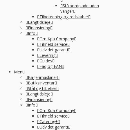
Stålbordplade uden
vanger
Tilberedning og redskaber
Langtidsleje
Finansiering
Info
Om Kpa Company
Tilmeld service
Udvidet garanti
Levering
Guides
Faq og EAN
Menu
Bagerimaskiner
Butiksinventar
Stål og tilbehør
Langtidsleje
Finansiering
Info
Om Kpa Company
Tilmeld service
Catering+
Udvidet garanti