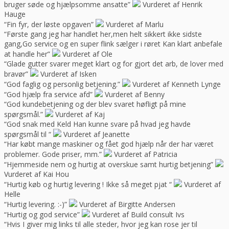
bruger søde og hjælpsomme ansatte”
Vurderet af Henrik
Hauge
“Fin fyr, der løste opgaven”
Vurderet af Marlu
“Første gang jeg har handlet her,men helt sikkert ikke sidste
gang,Go service og en super flink sælger i røret Kan klart anbefale
at handle her”
Vurderet af Ole
“Glade gutter svarer meget klart og for gjort det arb, de lover med
bravør”
Vurderet af Isken
“God faglig og personlig betjening.”
Vurderet af Kenneth Lynge
“God hjælp fra service afd”
Vurderet af Benny
“God kundebetjening og der blev svaret høfligt på mine
spørgsmål.”
Vurderet af Kaj
“God snak med Keld Han kunne svare på hvad jeg havde
spørgsmål til “
Vurderet af Jeanette
“Har købt mange maskiner og fået god hjælp når der har været
problemer. Gode priser, mm.”
Vurderet af Patricia
“Hjemmeside nem og hurtig at overskue samt hurtig betjening”
Vurderet af Kai Hou
“Hurtig køb og hurtig levering ! Ikke så meget pjat “
Vurderet af
Helle
“Hurtig levering. :-)”
Vurderet af Birgitte Andersen
“Hurtig og god service”
Vurderet af Build consult Ivs
“Hvis I giver mig links til alle steder, hvor jeg kan rose jer til