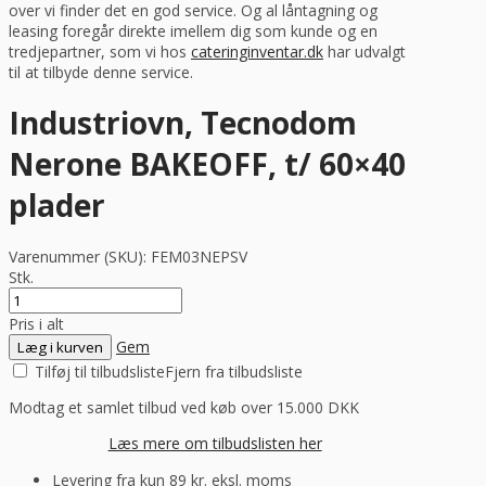
over vi finder det en god service. Og al låntagning og
leasing foregår direkte imellem dig som kunde og en
tredjepartner, som vi hos
cateringinventar.dk
har udvalgt
til at tilbyde denne service.
Industriovn, Tecnodom
Nerone BAKEOFF, t/ 60×40
plader
Varenummer (SKU):
FEM03NEPSV
Stk.
Pris i alt
Gem
Læg i kurven
Tilføj til tilbudsliste
Fjern fra tilbudsliste
Modtag et samlet tilbud ved køb over 15.000 DKK
Læs mere om tilbudslisten her
Levering fra kun 89 kr. eksl. moms