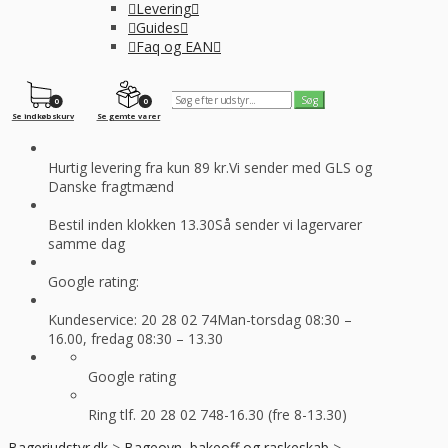
Levering
Guides
Faq og EAN
0
0
Se indkøbskurv
Se gemte varer
Hurtig levering fra kun 89 kr.
Vi sender med GLS og
Danske fragtmænd
Bestil inden klokken 13.30
Så sender vi lagervarer
samme dag
Google rating:
Kundeservice: 20 28 02 74
Man-torsdag 08:30 –
16.00, fredag 08:30 – 13.30
Google rating
Ring tlf. 20 28 02 74
8-16.30 (fre 8-13.30)
Bageriudstyr.dk
>
Bageovn, bakeoff og raskeskab
>