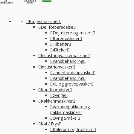
Se
Se gemte
ndkøbskurv
varer
Bagerimaskiner
Dej forberedelse
Dejæltere og mixere
Røremaskiner
Tilbehør
Æltekar
Industriopvaskemaskine
Vandbehandling
Industriopvasker
Underbordsopvasker
Vandbehandling
XL og grovopvasker
Konditorudstyr
Øvrige
Køkkenmaskiner
Vakuumpakkere og
pakkemaskiner
Øvrig Små-el
Køl / Frys
Kølerum og frostrum