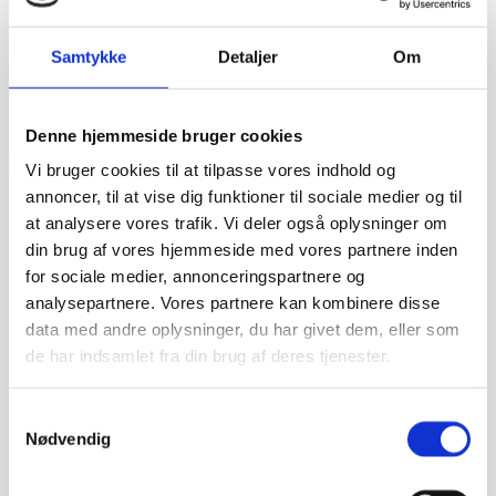
Samtykke
Detaljer
Om
Denne hjemmeside bruger cookies
Vi bruger cookies til at tilpasse vores indhold og
annoncer, til at vise dig funktioner til sociale medier og til
at analysere vores trafik. Vi deler også oplysninger om
din brug af vores hjemmeside med vores partnere inden
for sociale medier, annonceringspartnere og
analysepartnere. Vores partnere kan kombinere disse
data med andre oplysninger, du har givet dem, eller som
de har indsamlet fra din brug af deres tjenester.
Samtykkevalg
Nødvendig
Prismatch - Laveste pris!
Har du fundet et billigere produkt som vi skal pris matche?