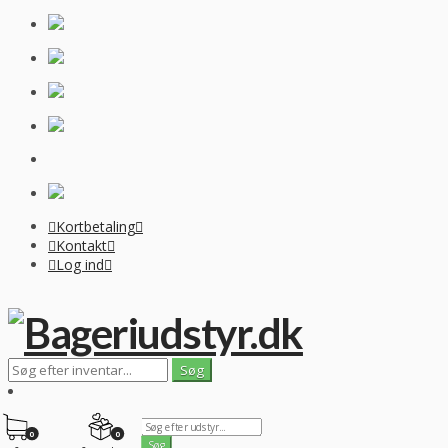
Kortbetaling
Kontakt
Log ind
0
0