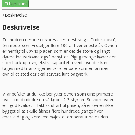
Tecnodom
Tilføj til kurv
Nerone
BAKEOFF,
Beskrivelse
t/
60x40
Beskrivelse
plader
antal
Tecnodom nerone er vores aller mest solgte ”industriovn”,
én model som vi sælger flere 100 af hver eneste år. Ovnen
er nemlig til 60×40 plader, som er det de store og langt
dyrere industriovne også benytter. Rigtig mange køber den
som back-up ovn, ekstra kapacitet, event-ovn der kan
tages med til arrangementer eller bare som en primær
ovn til et sted der skal servere lunt bagværk.
Vi anbefaler at du ikke benytter ovnen som dine primære
ovn – med mindre du så køber 2-3 stykker. Selvom ovnen
er i god kvalitet – faktisk uhørt til prisen, så er ovnen ikke
bygget til at skulle åbnes flere hundrede gange hver
eneste dag og køre ved højeste temperatur hele tiden.