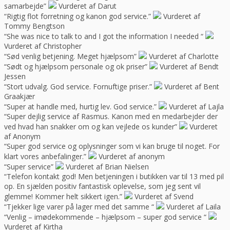
samarbejde”
Vurderet af Darut
“Rigtig flot forretning og kanon god service.”
Vurderet af
Tommy Bengtson
“She was nice to talk to and I got the information I needed “
Vurderet af Christopher
“Sød venlig betjening. Meget hjælpsom”
Vurderet af Charlotte
“Sødt og hjælpsom personale og ok priser”
Vurderet af Bendt
Jessen
“Stort udvalg. God service. Fornuftige priser.”
Vurderet af Bent
Graakjær
“Super at handle med, hurtig lev. God service.”
Vurderet af Lajla
“Super dejlig service af Rasmus. Kanon med en medarbejder der
ved hvad han snakker om og kan vejlede os kunder”
Vurderet
af Anonym
“Super god service og oplysninger som vi kan bruge til noget. For
klart vores anbefalinger.”
Vurderet af anonym
“Super service”
Vurderet af Brian Nielsen
“Telefon kontakt god! Men betjeningen i butikken var til 13 med pil
op. En sjælden positiv fantastisk oplevelse, som jeg sent vil
glemme! Kommer helt sikkert igen.”
Vurderet af Svend
“Tjekker lige varer på lager med det samme “
Vurderet af Laila
“Venlig – imødekommende – hjælpsom – super god service “
Vurderet af Kirtha