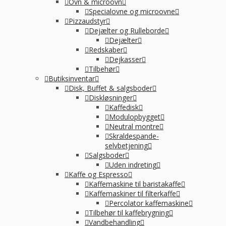
Ovn & microovn
Specialovne og microovne
Pizzaudstyr
Dejælter og Rulleborde
Dejælter
Redskaber
Dejkasser
Tilbehør
Butiksinventar
Disk, Buffet & salgsboder
Diskløsninger
Kaffedisk
Modulopbygget
Neutral montre
Skraldespande-
selvbetjening
Salgsboder
Uden indreting
Kaffe og Espresso
Kaffemaskine til baristakaffe
Kaffemaskiner til filterkaffe
Percolator kaffemaskine
Tilbehør til kaffebrygning
Vandbehandling