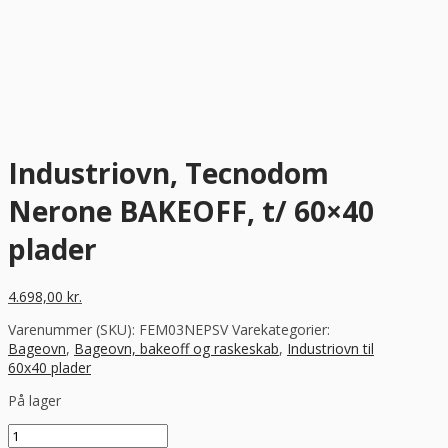
Industriovn, Tecnodom
Nerone BAKEOFF, t/ 60×40
plader
4.698,00
kr.
Varenummer (SKU):
FEM03NEPSV
Varekategorier:
Bageovn
,
Bageovn, bakeoff og raskeskab
,
Industriovn til
60x40 plader
På lager
Industriovn,