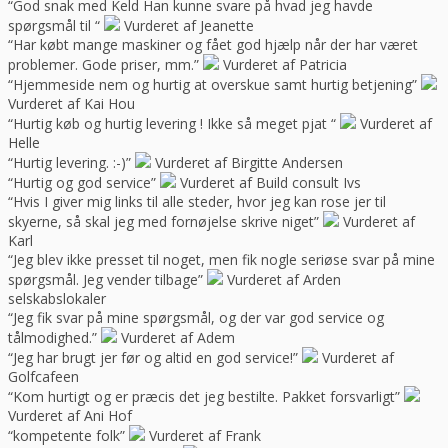
“God snak med Keld Han kunne svare på hvad jeg havde
spørgsmål til “
Vurderet af Jeanette
“Har købt mange maskiner og fået god hjælp når der har været
problemer. Gode priser, mm.”
Vurderet af Patricia
“Hjemmeside nem og hurtig at overskue samt hurtig betjening”
Vurderet af Kai Hou
“Hurtig køb og hurtig levering ! Ikke så meget pjat “
Vurderet af
Helle
“Hurtig levering. :-)”
Vurderet af Birgitte Andersen
“Hurtig og god service”
Vurderet af Build consult Ivs
“Hvis I giver mig links til alle steder, hvor jeg kan rose jer til
skyerne, så skal jeg med fornøjelse skrive niget”
Vurderet af
Karl
“Jeg blev ikke presset til noget, men fik nogle seriøse svar på mine
spørgsmål. Jeg vender tilbage”
Vurderet af Arden
selskabslokaler
“Jeg fik svar på mine spørgsmål, og der var god service og
tålmodighed.”
Vurderet af Adem
“Jeg har brugt jer før og altid en god service!”
Vurderet af
Golfcafeen
“Kom hurtigt og er præcis det jeg bestilte. Pakket forsvarligt”
Vurderet af Ani Hof
“kompetente folk”
Vurderet af Frank