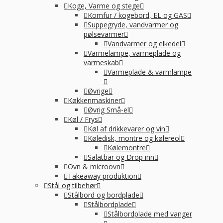
Koge, Varme og stege
Komfur / kogebord, EL og GAS
Suppegryde, vandvarmer og
pølsevarmer
Vandvarmer og elkedel
Varmelampe, varmeplade og
varmeskab
Varmeplade & varmlampe
Øvrige
Køkkenmaskiner
Øvrig Små-el
Køl / Frys
Køl af drikkevarer og vin
Køledisk, montre og kølereol
Kølemontre
Salatbar og Drop inn
Ovn & microovn
Takeaway produktion
Stål og tilbehør
Stålbord og bordplade
Stålbordplade
Stålbordplade med vanger