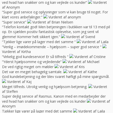
ved hvad han snakker om og kan vejlede os kunder”
Vurderet
af Anonym
“Super god service og oplysninger som vi kan bruge til noget. For
klart vores anbefalinger.”
Vurderet af anonym
“Super service”
Vurderet af Brian Nielsen
“Telefon kontakt god! Men betjeningen i butikken var til 13 med pil
op. En sjælden positiv fantastisk oplevelse, som jeg sent vil
glemme! Kommer helt sikkert igen.”
Vurderet af Svend
“Tjekker lige varer på lager med det samme “
Vurderet af Laila
“Venlig – imødekommende – hjælpsom – super god service “
Vurderet af Kirtha
“Virkelig god kundeservice! Er så tilfreds “
Vurderet af Cristine
“Yderst hjælpsomme og vejledende”
Vurderet af Michael
De ved rigtig meget om møbler
Vurderet af Kris
Det var en meget behagelig samtale.
Vurderet af Käthe
God kundebetjening og der blev svaret høfligt på mine spørgsmål.
Vurderet af Kaj
Meget tilfreds. Utrolig venlig og hjælpsom betjening.
Vurderet
af Steffen
Super dejlig service af Rasmus. Kanon med en medarbejder der
ved hvad han snakker om og kan vejlede os kunder
Vurderet af
Anonym
Tjekker lige varer på lager med det samme
Vurderet af Laila