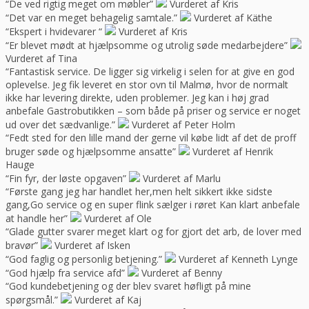
“De ved rigtig meget om møbler”
Vurderet af Kris
“Det var en meget behagelig samtale.”
Vurderet af Käthe
“Ekspert i hvidevarer “
Vurderet af Kris
“Er blevet mødt at hjælpsomme og utrolig søde medarbejdere”
Vurderet af Tina
“Fantastisk service. De ligger sig virkelig i selen for at give en god
oplevelse. Jeg fik leveret en stor ovn til Malmø, hvor de normalt
ikke har levering direkte, uden problemer. Jeg kan i høj grad
anbefale Gastrobutikken – som både på priser og service er noget
ud over det sædvanlige.”
Vurderet af Peter Holm
“Fedt sted for den lille mand der gerne vil købe lidt af det de proff
bruger søde og hjælpsomme ansatte”
Vurderet af Henrik
Hauge
“Fin fyr, der løste opgaven”
Vurderet af Marlu
“Første gang jeg har handlet her,men helt sikkert ikke sidste
gang,Go service og en super flink sælger i røret Kan klart anbefale
at handle her”
Vurderet af Ole
“Glade gutter svarer meget klart og for gjort det arb, de lover med
bravør”
Vurderet af Isken
“God faglig og personlig betjening.”
Vurderet af Kenneth Lynge
“God hjælp fra service afd”
Vurderet af Benny
“God kundebetjening og der blev svaret høfligt på mine
spørgsmål.”
Vurderet af Kaj