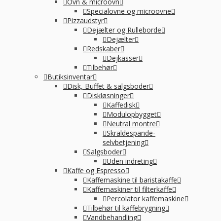
Ovn & microovn
Specialovne og microovne
Pizzaudstyr
Dejælter og Rulleborde
Dejælter
Redskaber
Dejkasser
Tilbehør
Butiksinventar
Disk, Buffet & salgsboder
Diskløsninger
Kaffedisk
Modulopbygget
Neutral montre
Skraldespande-
selvbetjening
Salgsboder
Uden indreting
Kaffe og Espresso
Kaffemaskine til baristakaffe
Kaffemaskiner til filterkaffe
Percolator kaffemaskine
Tilbehør til kaffebrygning
Vandbehandling