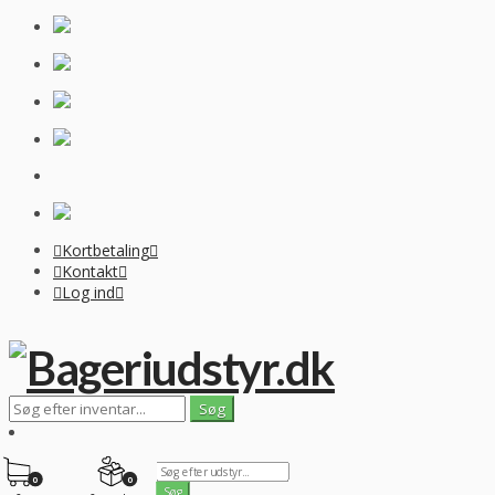
Kortbetaling
Kontakt
Log ind
0
0