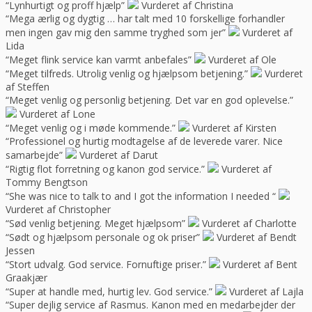
“Lynhurtigt og proff hjælp”
Vurderet af Christina
“Mega ærlig og dygtig … har talt med 10 forskellige forhandler
men ingen gav mig den samme tryghed som jer”
Vurderet af
Lida
“Meget flink service kan varmt anbefales”
Vurderet af Ole
“Meget tilfreds. Utrolig venlig og hjælpsom betjening.”
Vurderet
af Steffen
“Meget venlig og personlig betjening. Det var en god oplevelse.”
Vurderet af Lone
“Meget venlig og i møde kommende.”
Vurderet af Kirsten
“Professionel og hurtig modtagelse af de leverede varer. Nice
samarbejde”
Vurderet af Darut
“Rigtig flot forretning og kanon god service.”
Vurderet af
Tommy Bengtson
“She was nice to talk to and I got the information I needed “
Vurderet af Christopher
“Sød venlig betjening. Meget hjælpsom”
Vurderet af Charlotte
“Sødt og hjælpsom personale og ok priser”
Vurderet af Bendt
Jessen
“Stort udvalg. God service. Fornuftige priser.”
Vurderet af Bent
Graakjær
“Super at handle med, hurtig lev. God service.”
Vurderet af Lajla
“Super dejlig service af Rasmus. Kanon med en medarbejder der