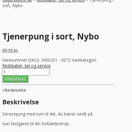
sort, Nybo
Tjenerpung i sort, Nybo
69,95
kr.
Varenummer (SKU):
3450251 - 0072
Varekategori:
Redskaber, tøj og service
Tjenerpung
i
Tilføj til kurv
sort,
Nybo
Beskrivelse
antal
Beskrivelse
Servicepung med rum til det, du bærer rundt på.
Kan fastgøres til din forklædestrop.