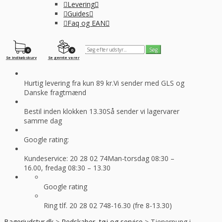
Levering
Guides
Faq og EAN
0
0
Se indkøbskurv
Se gemte varer
Hurtig levering fra kun 89 kr.
Vi sender med GLS og
Danske fragtmænd
Bestil inden klokken 13.30
Så sender vi lagervarer
samme dag
Google rating:
Kundeservice: 20 28 02 74
Man-torsdag 08:30 –
16.00, fredag 08:30 – 13.30
Google rating
Ring tlf. 20 28 02 74
8-16.30 (fre 8-13.30)
Bageriudstyr.dk
>
Redskaber, tøj og service
>
Tjenerpung i