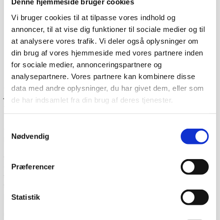
Denne hjemmeside bruger cookies
Vi bruger cookies til at tilpasse vores indhold og
annoncer, til at vise dig funktioner til sociale medier og til
at analysere vores trafik. Vi deler også oplysninger om
din brug af vores hjemmeside med vores partnere inden
for sociale medier, annonceringspartnere og
Dag-til-dag levering
analysepartnere. Vores partnere kan kombinere disse
Lagervarer leveres med 95% sandsynlighed allerede den
data med andre oplysninger, du har givet dem, eller som
første hverdag efter din bestilling, såfremt du har bestilt
de har indsamlet fra din brug af deres tjenester.
inden klokken 13.30.
Når du handler hos
www.cateringinventar.dk
kan du enten
Samtykkevalg
vælge at hente varen selv på vores lager i Ikast eller du
Nødvendig
kan få varen sendt med Danske fragtmænd eller GLS.
Såfremt du ønsker at få varen tilsendt, skal du huske at
tjekke varen på pallen for eventuelle skader før du skriver
Præferencer
under for modtagelsen. Du kan eventuelt bede om at få
tilføjet “modtaget under forbehold”. Det betyder at du har
taget forbehold for eventuelle skader du måtte have set
på varen og som du mener skyldes transporten. Derefter
Statistik
får du varen udleveret og du kan ringe til os. Hvis du
modtager en vare som er beskadiget under transporten