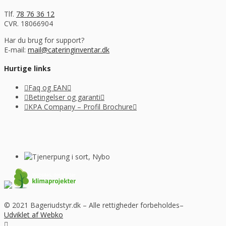
Tlf.
78 76 36 12
CVR. 18066904
Har du brug for support?
E-mail:
mail@cateringinventar.dk
Hurtige links
Faq og EAN
Betingelser og garanti
KPA Company – Profil Brochure
© 2021 Bageriudstyr.dk – Alle rettigheder forbeholdes–
Udviklet af Webko