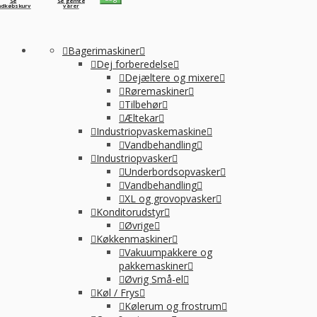
Se
Se gemte
ndkøbskurv
varer
Bagerimaskiner
Dej forberedelse
Dejæltere og mixere
Røremaskiner
Tilbehør
Æltekar
Industriopvaskemaskine
Vandbehandling
Industriopvasker
Underbordsopvasker
Vandbehandling
XL og grovopvasker
Konditorudstyr
Øvrige
Køkkenmaskiner
Vakuumpakkere og
pakkemaskiner
Øvrig Små-el
Køl / Frys
Kølerum og frostrum