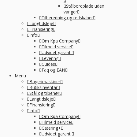
Stålbordplade uden
vanger
Tilberedning og redskaber
Langtidsleje
Finansiering
Info
Om Kpa Company
Tilmeld service
Udvidet garanti
Levering
Guides
Faq og EAN
Menu
Bagerimaskiner
Butiksinventar
Stål og tilbehør
Langtidsleje
Finansiering
Info
Om Kpa Company
Tilmeld service
Catering+
Udvidet garanti