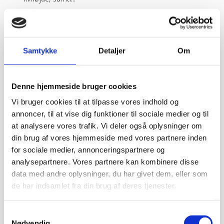
359,95
kr.
Tilføj til kurv
Samtykke
Detaljer
Om
Garcon herrebuks i sort m/smalle ben
Denne hjemmeside bruger cookies
str. 46, Nybo
Vi bruger cookies til at tilpasse vores indhold og
Herrebukser med smalle ben, god stretch og lav
annoncer, til at vise dig funktioner til sociale medier og til
livhøjde, samti...
at analysere vores trafik. Vi deler også oplysninger om
359,95
kr.
din brug af vores hjemmeside med vores partnere inden
for sociale medier, annonceringspartnere og
Tilføj til kurv
analysepartnere. Vores partnere kan kombinere disse
data med andre oplysninger, du har givet dem, eller som
de har indsamlet fra din brug af deres tjenester.
Garcon herrebuks i sort m/smalle ben
str. 48, Nybo
Samtykkevalg
Nødvendig