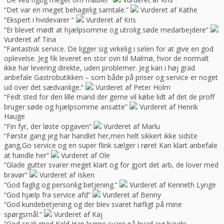
“Det var en meget behagelig samtale.”
Vurderet af Käthe
“Ekspert i hvidevarer “
Vurderet af Kris
“Er blevet mødt at hjælpsomme og utrolig søde medarbejdere”
Vurderet af Tina
“Fantastisk service. De ligger sig virkelig i selen for at give en god
oplevelse. Jeg fik leveret en stor ovn til Malmø, hvor de normalt
ikke har levering direkte, uden problemer. Jeg kan i høj grad
anbefale Gastrobutikken – som både på priser og service er noget
ud over det sædvanlige.”
Vurderet af Peter Holm
“Fedt sted for den lille mand der gerne vil købe lidt af det de proff
bruger søde og hjælpsomme ansatte”
Vurderet af Henrik
Hauge
“Fin fyr, der løste opgaven”
Vurderet af Marlu
“Første gang jeg har handlet her,men helt sikkert ikke sidste
gang,Go service og en super flink sælger i røret Kan klart anbefale
at handle her”
Vurderet af Ole
“Glade gutter svarer meget klart og for gjort det arb, de lover med
bravør”
Vurderet af Isken
“God faglig og personlig betjening.”
Vurderet af Kenneth Lynge
“God hjælp fra service afd”
Vurderet af Benny
“God kundebetjening og der blev svaret høfligt på mine
spørgsmål.”
Vurderet af Kaj
“God snak med Keld Han kunne svare på hvad jeg havde