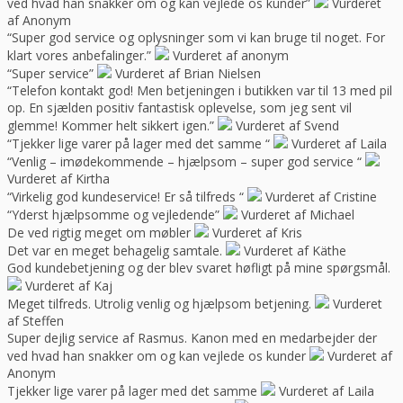
ved hvad han snakker om og kan vejlede os kunder”
Vurderet
af Anonym
“Super god service og oplysninger som vi kan bruge til noget. For
klart vores anbefalinger.”
Vurderet af anonym
“Super service”
Vurderet af Brian Nielsen
“Telefon kontakt god! Men betjeningen i butikken var til 13 med pil
op. En sjælden positiv fantastisk oplevelse, som jeg sent vil
glemme! Kommer helt sikkert igen.”
Vurderet af Svend
“Tjekker lige varer på lager med det samme “
Vurderet af Laila
“Venlig – imødekommende – hjælpsom – super god service “
Vurderet af Kirtha
“Virkelig god kundeservice! Er så tilfreds “
Vurderet af Cristine
“Yderst hjælpsomme og vejledende”
Vurderet af Michael
De ved rigtig meget om møbler
Vurderet af Kris
Det var en meget behagelig samtale.
Vurderet af Käthe
God kundebetjening og der blev svaret høfligt på mine spørgsmål.
Vurderet af Kaj
Meget tilfreds. Utrolig venlig og hjælpsom betjening.
Vurderet
af Steffen
Super dejlig service af Rasmus. Kanon med en medarbejder der
ved hvad han snakker om og kan vejlede os kunder
Vurderet af
Anonym
Tjekker lige varer på lager med det samme
Vurderet af Laila