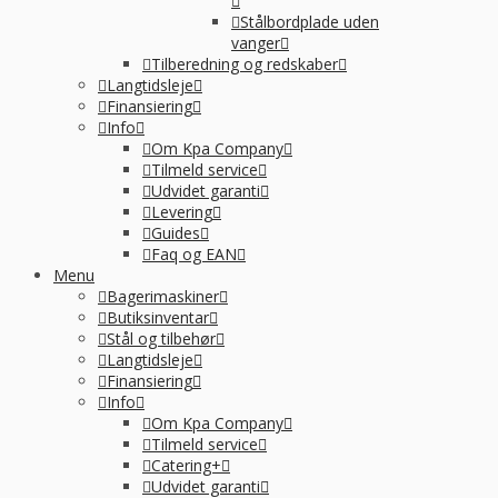
Stålbordplade uden
vanger
Tilberedning og redskaber
Langtidsleje
Finansiering
Info
Om Kpa Company
Tilmeld service
Udvidet garanti
Levering
Guides
Faq og EAN
Menu
Bagerimaskiner
Butiksinventar
Stål og tilbehør
Langtidsleje
Finansiering
Info
Om Kpa Company
Tilmeld service
Catering+
Udvidet garanti