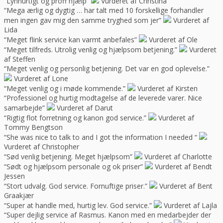
“Lynhurtigt og proff hjælp”
Vurderet af Christina
“Mega ærlig og dygtig … har talt med 10 forskellige forhandler
men ingen gav mig den samme tryghed som jer”
Vurderet af
Lida
“Meget flink service kan varmt anbefales”
Vurderet af Ole
“Meget tilfreds. Utrolig venlig og hjælpsom betjening.”
Vurderet
af Steffen
“Meget venlig og personlig betjening. Det var en god oplevelse.”
Vurderet af Lone
“Meget venlig og i møde kommende.”
Vurderet af Kirsten
“Professionel og hurtig modtagelse af de leverede varer. Nice
samarbejde”
Vurderet af Darut
“Rigtig flot forretning og kanon god service.”
Vurderet af
Tommy Bengtson
“She was nice to talk to and I got the information I needed “
Vurderet af Christopher
“Sød venlig betjening. Meget hjælpsom”
Vurderet af Charlotte
“Sødt og hjælpsom personale og ok priser”
Vurderet af Bendt
Jessen
“Stort udvalg. God service. Fornuftige priser.”
Vurderet af Bent
Graakjær
“Super at handle med, hurtig lev. God service.”
Vurderet af Lajla
“Super dejlig service af Rasmus. Kanon med en medarbejder der