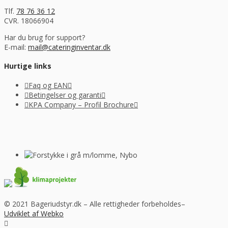
Tlf.
78 76 36 12
CVR. 18066904
Har du brug for support?
E-mail:
mail@cateringinventar.dk
Hurtige links
Faq og EAN
Betingelser og garanti
KPA Company – Profil Brochure
© 2021 Bageriudstyr.dk – Alle rettigheder forbeholdes–
Udviklet af Webko