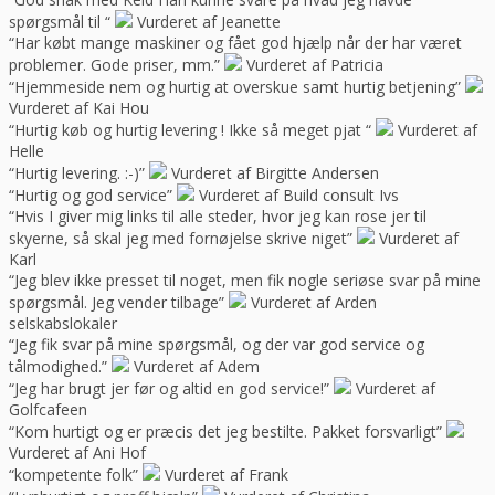
spørgsmål til “
Vurderet af Jeanette
“Har købt mange maskiner og fået god hjælp når der har været
problemer. Gode priser, mm.”
Vurderet af Patricia
“Hjemmeside nem og hurtig at overskue samt hurtig betjening”
Vurderet af Kai Hou
“Hurtig køb og hurtig levering ! Ikke så meget pjat “
Vurderet af
Helle
“Hurtig levering. :-)”
Vurderet af Birgitte Andersen
“Hurtig og god service”
Vurderet af Build consult Ivs
“Hvis I giver mig links til alle steder, hvor jeg kan rose jer til
skyerne, så skal jeg med fornøjelse skrive niget”
Vurderet af
Karl
“Jeg blev ikke presset til noget, men fik nogle seriøse svar på mine
spørgsmål. Jeg vender tilbage”
Vurderet af Arden
selskabslokaler
“Jeg fik svar på mine spørgsmål, og der var god service og
tålmodighed.”
Vurderet af Adem
“Jeg har brugt jer før og altid en god service!”
Vurderet af
Golfcafeen
“Kom hurtigt og er præcis det jeg bestilte. Pakket forsvarligt”
Vurderet af Ani Hof
“kompetente folk”
Vurderet af Frank