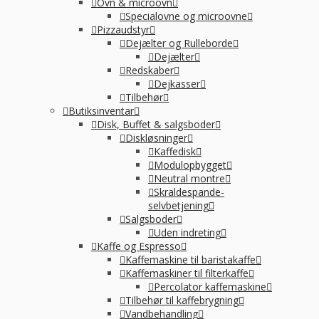
Ovn & microovn
Specialovne og microovne
Pizzaudstyr
Dejælter og Rulleborde
Dejælter
Redskaber
Dejkasser
Tilbehør
Butiksinventar
Disk, Buffet & salgsboder
Diskløsninger
Kaffedisk
Modulopbygget
Neutral montre
Skraldespande-
selvbetjening
Salgsboder
Uden indreting
Kaffe og Espresso
Kaffemaskine til baristakaffe
Kaffemaskiner til filterkaffe
Percolator kaffemaskine
Tilbehør til kaffebrygning
Vandbehandling