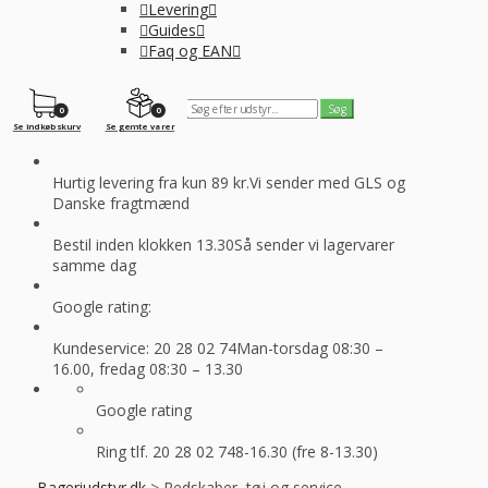
Levering
Guides
Faq og EAN
0
0
Se indkøbskurv
Se gemte varer
Hurtig levering fra kun 89 kr.
Vi sender med GLS og
Danske fragtmænd
Bestil inden klokken 13.30
Så sender vi lagervarer
samme dag
Google rating:
Kundeservice: 20 28 02 74
Man-torsdag 08:30 –
16.00, fredag 08:30 – 13.30
Google rating
Ring tlf. 20 28 02 74
8-16.30 (fre 8-13.30)
Bageriudstyr.dk
>
Redskaber, tøj og service