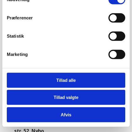
Herrebukser med smalle ben, god stretch og lav
livhøjde, samti...
359,95
kr.
Præferencer
Tilføj til kurv
Statistik
Garcon herrebuks i sort m/smalle ben
Marketing
str. 50, Nybo
Herrebukser med smalle ben, god stretch og lav
livhøjde, samti...
Tillad alle
359,95
kr.
Tilføj til kurv
Tillad valgte
Afvis
Garcon herrebuks i sort m/smalle ben
str. 52, Nybo