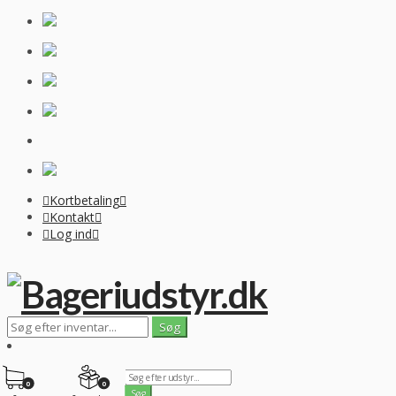
Kortbetaling
Kontakt
Log ind
0
0