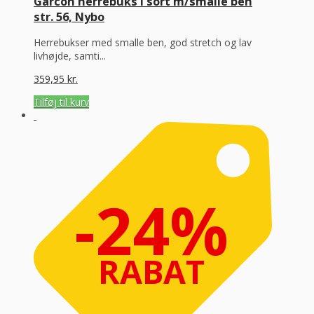
Garcon herrebuks i sort m/smalle ben
str. 56, Nybo
Herrebukser med smalle ben, god stretch og lav
livhøjde, samti...
359,95
kr.
Tilføj til kurv
-24%
RABAT