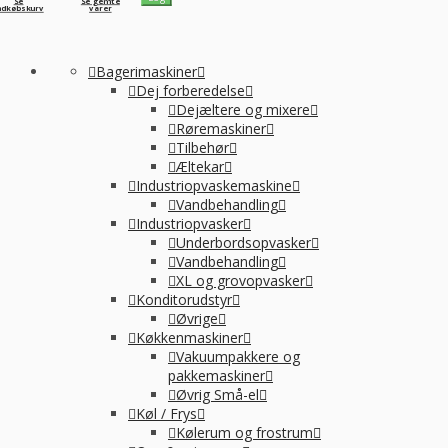
Se
Se gemte
ndkøbskurv
varer
Bagerimaskiner
Dej forberedelse
Dejæltere og mixere
Røremaskiner
Tilbehør
Æltekar
Industriopvaskemaskine
Vandbehandling
Industriopvasker
Underbordsopvasker
Vandbehandling
XL og grovopvasker
Konditorudstyr
Øvrige
Køkkenmaskiner
Vakuumpakkere og
pakkemaskiner
Øvrig Små-el
Køl / Frys
Kølerum og frostrum