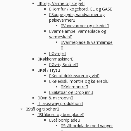
Koge, Varme og stege
Komfur / kogebord, EL og GAS
Suppegryde, vandvarmer og
pølsevarmer
Vandvarmer og elkedel
Varmelampe, varmeplade og
varmeskab
Varmeplade & varmlampe
Øvrige
Køkkenmaskiner
Øvrig Små-el
Køl / Frys
Køl af drikkevarer og vin
Køledisk, montre og kølereol
Kølemontre
Salatbar og Drop inn
Ovn & microovn
Takeaway produktion
Stål og tilbehør
Stålbord og bordplade
Stålbordplade
Stålbordplade med vanger