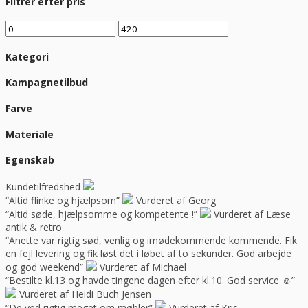
Filtrer efter pris
Kategori
Kampagnetilbud
Farve
Materiale
Egenskab
Kundetilfredshed
“Altid flinke og hjælpsom”
Vurderet af Georg
“Altid søde, hjælpsomme og kompetente !”
Vurderet af Læse
antik & retro
“Anette var rigtig sød, venlig og imødekommende kommende. Fik
en fejl levering og fik løst det i løbet af to sekunder. God arbejde
og god weekend”
Vurderet af Michael
“Bestilte kl.13 og havde tingene dagen efter kl.10. God service ☺”
Vurderet af Heidi Buch Jensen
“De ved rigtig meget om møbler”
Vurderet af Kris