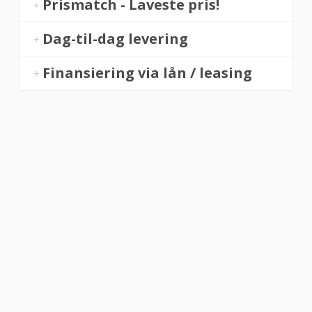
Prismatch - Laveste pris!
Dag-til-dag levering
Finansiering via lån / leasing
“Altid flinke og hjælpsom”
Vurderet af Georg
“Altid søde, hjælpsomme og kompetente !”
Vurderet af Læse antik & retro
“Anette var rigtig sød, venlig og imødekommende kommende. Fik en