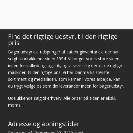
Virkelig god kundeservice! Er så tilfreds
Vurderet af Cristine
Find det rigtige udstyr, til den rigtige
pris
Bageriudstyr.dk
udspringer af cateringinventar.dk, der har
solgt storkøkkener siden 1994. Vi bruger vores store viden
inden for indkøb og logistik, og vi sikrer dig derfor de rigtige
maskiner, til den rigtige pris. Vi har Danmarks største
sortiment og med tilliden, som kernen i vores arbejde, kan
du trygt vælge os som din leverandør inden for bageriudstyr.
Udelukkende salg til erhverv. Alle priser på siden er ekskl.
moms.
Adresse og åbningstider
Besøg os på: Rømersvej 33, 7430 Ikast