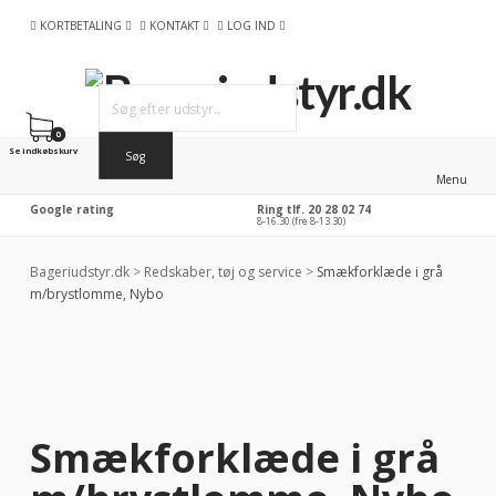
KORTBETALING
KONTAKT
LOG IND
0
Se indkøbskurv
Menu
Google rating
Ring tlf. 20 28 02 74
8-16.30 (fre 8-13.30)
Bageriudstyr.dk
>
Redskaber, tøj og service
>
Smækforklæde i grå
m/brystlomme, Nybo
-39%
RABAT
Smækforklæde i grå