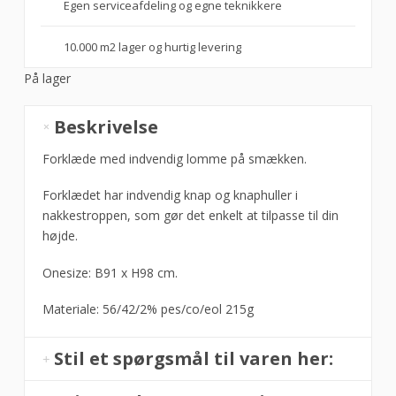
Egen serviceafdeling og egne teknikkere
10.000 m2 lager og hurtig levering
På lager
Smækforklæde
Beskrivelse
i
grå
Forklæde med indvendig lomme på smækken.
m/brystlomme,
Forklædet har indvendig knap og knaphuller i
Nybo
nakkestroppen, som gør det enkelt at tilpasse til din
antal
højde.
Onesize: B91 x H98 cm.
Materiale: 56/42/2% pes/co/eol 215g
Stil et spørgsmål til varen her: