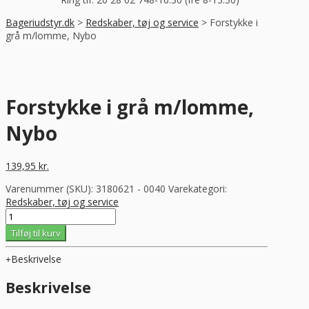
Bageriudstyr.dk
>
Redskaber, tøj og service
>
Forstykke i
grå m/lomme, Nybo
Forstykke i grå m/lomme,
Nybo
139,95
kr.
Varenummer (SKU):
3180621 - 0040
Varekategori:
Redskaber, tøj og service
Forstykke
i
Tilføj til kurv
grå
m/lomme,
Beskrivelse
Nybo
antal
Beskrivelse