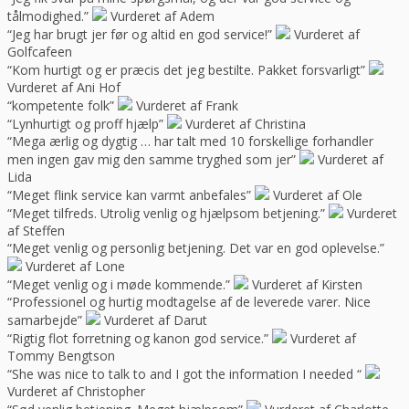
tålmodighed.”
Vurderet af Adem
“Jeg har brugt jer før og altid en god service!”
Vurderet af
Golfcafeen
“Kom hurtigt og er præcis det jeg bestilte. Pakket forsvarligt”
Vurderet af Ani Hof
“kompetente folk”
Vurderet af Frank
“Lynhurtigt og proff hjælp”
Vurderet af Christina
“Mega ærlig og dygtig … har talt med 10 forskellige forhandler
men ingen gav mig den samme tryghed som jer”
Vurderet af
Lida
“Meget flink service kan varmt anbefales”
Vurderet af Ole
“Meget tilfreds. Utrolig venlig og hjælpsom betjening.”
Vurderet
af Steffen
“Meget venlig og personlig betjening. Det var en god oplevelse.”
Vurderet af Lone
“Meget venlig og i møde kommende.”
Vurderet af Kirsten
“Professionel og hurtig modtagelse af de leverede varer. Nice
samarbejde”
Vurderet af Darut
“Rigtig flot forretning og kanon god service.”
Vurderet af
Tommy Bengtson
“She was nice to talk to and I got the information I needed “
Vurderet af Christopher