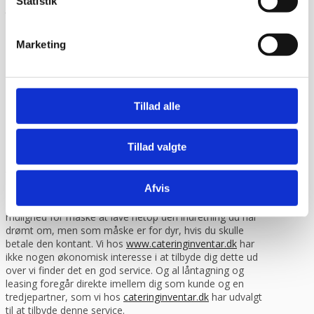
tilføjet “modtaget under forbehold”. Det betyder at du har
Statistik
taget forbehold for eventuelle skader du måtte have set
på varen og som du mener skyldes transporten. Derefter
får du varen udleveret og du kan ringe til os. Hvis du
Marketing
modtager en vare som er beskadiget under transporten
uden forbehold eller uden at tjekke det først, så er det
desværre dit ansvar som kunde og vi kan ikke gøre noget,
da vi ikke kan kræve erstatning fra fragtmanden.
Tillad alle
Finansiering via lån / leasing
Du har mulighed for at låne til eller lease dit inventar købt
Tillad valgte
hos os.
Læs mere eller beregn din mdr.
leasingydelse her.
Afvis
Finansiering giver dig frihed til at bruge dine penge på den
daglige drift istedet for inventar. Det giver dig også
mulighed for måske at lave netop den indretning du har
drømt om, men som måske er for dyr, hvis du skulle
betale den kontant. Vi hos
www.cateringinventar.dk
har
ikke nogen økonomisk interesse i at tilbyde dig dette ud
over vi finder det en god service. Og al låntagning og
leasing foregår direkte imellem dig som kunde og en
tredjepartner, som vi hos
cateringinventar.dk
har udvalgt
til at tilbyde denne service.