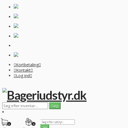
Kortbetaling
Kontakt
Log ind
0
0