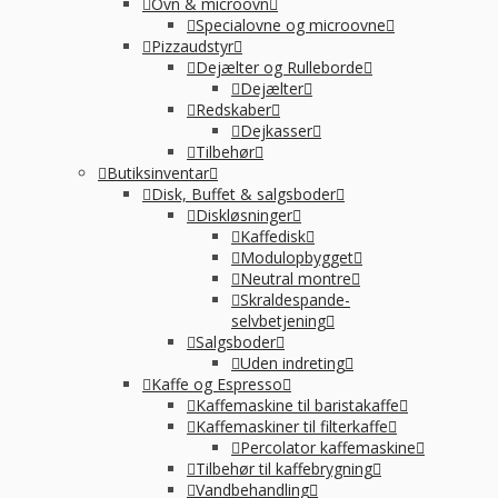
Ovn & microovn
Specialovne og microovne
Pizzaudstyr
Dejælter og Rulleborde
Dejælter
Redskaber
Dejkasser
Tilbehør
Butiksinventar
Disk, Buffet & salgsboder
Diskløsninger
Kaffedisk
Modulopbygget
Neutral montre
Skraldespande-
selvbetjening
Salgsboder
Uden indreting
Kaffe og Espresso
Kaffemaskine til baristakaffe
Kaffemaskiner til filterkaffe
Percolator kaffemaskine
Tilbehør til kaffebrygning
Vandbehandling