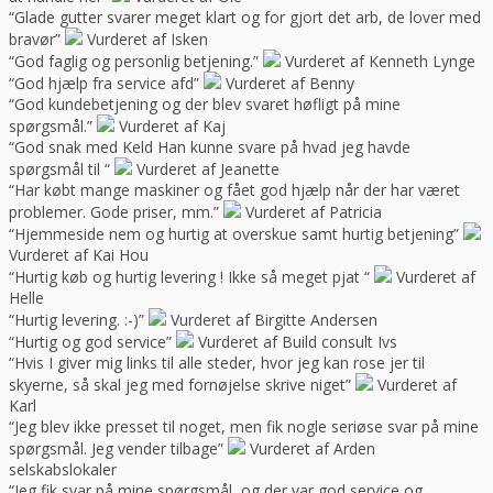
“Glade gutter svarer meget klart og for gjort det arb, de lover med
bravør”
Vurderet af Isken
“God faglig og personlig betjening.”
Vurderet af Kenneth Lynge
“God hjælp fra service afd”
Vurderet af Benny
“God kundebetjening og der blev svaret høfligt på mine
spørgsmål.”
Vurderet af Kaj
“God snak med Keld Han kunne svare på hvad jeg havde
spørgsmål til “
Vurderet af Jeanette
“Har købt mange maskiner og fået god hjælp når der har været
problemer. Gode priser, mm.”
Vurderet af Patricia
“Hjemmeside nem og hurtig at overskue samt hurtig betjening”
Vurderet af Kai Hou
“Hurtig køb og hurtig levering ! Ikke så meget pjat “
Vurderet af
Helle
“Hurtig levering. :-)”
Vurderet af Birgitte Andersen
“Hurtig og god service”
Vurderet af Build consult Ivs
“Hvis I giver mig links til alle steder, hvor jeg kan rose jer til
skyerne, så skal jeg med fornøjelse skrive niget”
Vurderet af
Karl
“Jeg blev ikke presset til noget, men fik nogle seriøse svar på mine
spørgsmål. Jeg vender tilbage”
Vurderet af Arden
selskabslokaler
“Jeg fik svar på mine spørgsmål, og der var god service og