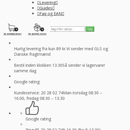
Levering
Guides
Faq og EAN
0
0
Se indkøbskurv
Se gemte varer
Hurtig levering fra kun 89 kr.
Vi sender med GLS og
Danske fragtmænd
Bestil inden klokken 13.30
Så sender vi lagervarer
samme dag
Google rating:
Kundeservice: 20 28 02 74
Man-torsdag 08:30 –
16.00, fredag 08:30 – 13.30
Google rating
Ring tlf. 20 28 02 74
8-16.30 (fre 8-13.30)