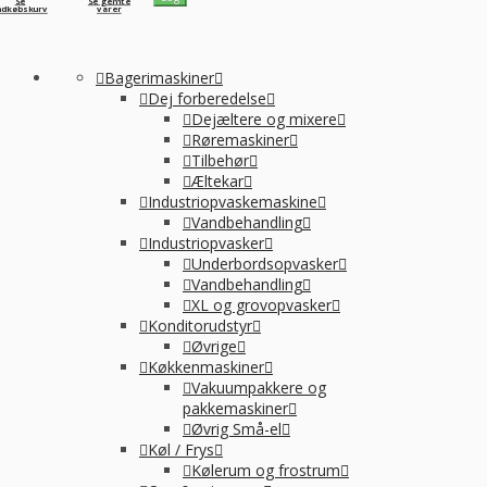
Se
Se gemte
ndkøbskurv
varer
Bagerimaskiner
Dej forberedelse
Dejæltere og mixere
Røremaskiner
Tilbehør
Æltekar
Industriopvaskemaskine
Vandbehandling
Industriopvasker
Underbordsopvasker
Vandbehandling
XL og grovopvasker
Konditorudstyr
Øvrige
Køkkenmaskiner
Vakuumpakkere og
pakkemaskiner
Øvrig Små-el
Køl / Frys
Kølerum og frostrum