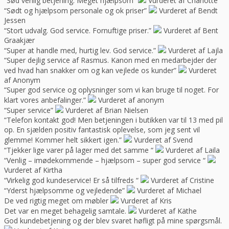
“Sød venlig betjening. Meget hjælpsom”
Vurderet af Charlotte
“Sødt og hjælpsom personale og ok priser”
Vurderet af Bendt
Jessen
“Stort udvalg. God service. Fornuftige priser.”
Vurderet af Bent
Graakjær
“Super at handle med, hurtig lev. God service.”
Vurderet af Lajla
“Super dejlig service af Rasmus. Kanon med en medarbejder der
ved hvad han snakker om og kan vejlede os kunder”
Vurderet
af Anonym
“Super god service og oplysninger som vi kan bruge til noget. For
klart vores anbefalinger.”
Vurderet af anonym
“Super service”
Vurderet af Brian Nielsen
“Telefon kontakt god! Men betjeningen i butikken var til 13 med pil
op. En sjælden positiv fantastisk oplevelse, som jeg sent vil
glemme! Kommer helt sikkert igen.”
Vurderet af Svend
“Tjekker lige varer på lager med det samme “
Vurderet af Laila
“Venlig – imødekommende – hjælpsom – super god service “
Vurderet af Kirtha
“Virkelig god kundeservice! Er så tilfreds “
Vurderet af Cristine
“Yderst hjælpsomme og vejledende”
Vurderet af Michael
De ved rigtig meget om møbler
Vurderet af Kris
Det var en meget behagelig samtale.
Vurderet af Käthe
God kundebetjening og der blev svaret høfligt på mine spørgsmål.