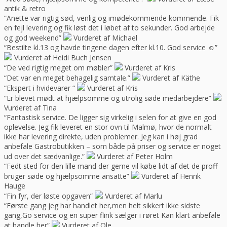
antik & retro
“Anette var rigtig sød, venlig og imødekommende kommende. Fik
en fejl levering og fik løst det i løbet af to sekunder. God arbejde
og god weekend”
Vurderet af Michael
“Bestilte kl.13 og havde tingene dagen efter kl.10. God service ☺”
Vurderet af Heidi Buch Jensen
“De ved rigtig meget om møbler”
Vurderet af Kris
“Det var en meget behagelig samtale.”
Vurderet af Käthe
“Ekspert i hvidevarer “
Vurderet af Kris
“Er blevet mødt at hjælpsomme og utrolig søde medarbejdere”
Vurderet af Tina
“Fantastisk service. De ligger sig virkelig i selen for at give en god
oplevelse. Jeg fik leveret en stor ovn til Malmø, hvor de normalt
ikke har levering direkte, uden problemer. Jeg kan i høj grad
anbefale Gastrobutikken – som både på priser og service er noget
ud over det sædvanlige.”
Vurderet af Peter Holm
“Fedt sted for den lille mand der gerne vil købe lidt af det de proff
bruger søde og hjælpsomme ansatte”
Vurderet af Henrik
Hauge
“Fin fyr, der løste opgaven”
Vurderet af Marlu
“Første gang jeg har handlet her,men helt sikkert ikke sidste
gang,Go service og en super flink sælger i røret Kan klart anbefale
at handle her”
Vurderet af Ole