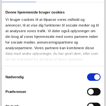
Denne hjemmeside bruger cookies
Vi bruger cookies til at tilpasse vores indhold og
annoncer, til at vise dig funktioner til sociale medier og til
at analysere vores trafik. Vi deler også oplysninger om
din brug af vores hjemmeside med vores partnere inden
for sociale medier, annonceringspartnere og
analysepartnere. Vores partnere kan kombinere disse
data med andre oplysninger, du har givet dem, eller som
Dag-til-dag levering
de har indsamlet fra din brug af deres tjenester.
Lagervarer leveres med 95% sandsynlighed allerede den
første hverdag efter din bestilling, såfremt du har bestilt
inden klokken 13.30.
Samtykkevalg
Nødvendig
Når du handler hos
www.cateringinventar.dk
kan du enten
vælge at hente varen selv på vores lager i Ikast eller du
kan få varen sendt med Danske fragtmænd eller GLS.
Præferencer
Såfremt du ønsker at få varen tilsendt, skal du huske at
tjekke varen på pallen for eventuelle skader før du skriver
under for modtagelsen. Du kan eventuelt bede om at få