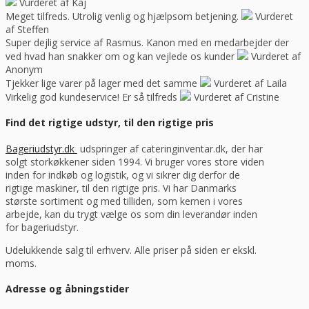
Vurderet af Kaj
Meget tilfreds. Utrolig venlig og hjælpsom betjening.
Vurderet
af Steffen
Super dejlig service af Rasmus. Kanon med en medarbejder der
ved hvad han snakker om og kan vejlede os kunder
Vurderet af
Anonym
Tjekker lige varer på lager med det samme
Vurderet af Laila
Virkelig god kundeservice! Er så tilfreds
Vurderet af Cristine
Find det rigtige udstyr, til den rigtige pris
Bageriudstyr.dk
udspringer af cateringinventar.dk, der har
solgt storkøkkener siden 1994. Vi bruger vores store viden
inden for indkøb og logistik, og vi sikrer dig derfor de
rigtige maskiner, til den rigtige pris. Vi har Danmarks
største sortiment og med tilliden, som kernen i vores
arbejde, kan du trygt vælge os som din leverandør inden
for bageriudstyr.
Udelukkende salg til erhverv. Alle priser på siden er ekskl.
moms.
Adresse og åbningstider