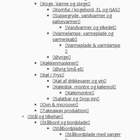
Koge, Varme og stege
Komfur / kogebord, EL og GAS
Suppegryde, vandvarmer og
pølsevarmer
Vandvarmer og elkedel
Varmelampe, varmeplade og
varmeskab
Varmeplade & varmlampe
Øvrige
Køkkenmaskiner
Øvrig Små-el
Køl / Frys
Køl af drikkevarer og vin
Køledisk, montre og kølereol
Kølemontre
Salatbar og Drop inn
Ovn & microovn
Takeaway produktion
Stål og tilbehør
Stålbord og bordplade
Stålbordplade
Stålbordplade med vanger