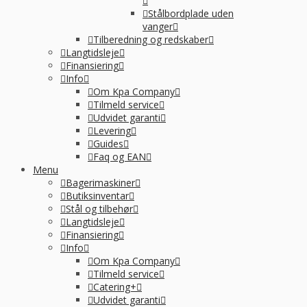
Stålbordplade uden
vanger
Tilberedning og redskaber
Langtidsleje
Finansiering
Info
Om Kpa Company
Tilmeld service
Udvidet garanti
Levering
Guides
Faq og EAN
Menu
Bagerimaskiner
Butiksinventar
Stål og tilbehør
Langtidsleje
Finansiering
Info
Om Kpa Company
Tilmeld service
Catering+
Udvidet garanti