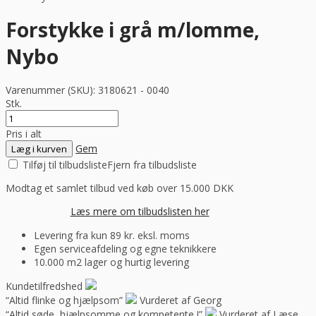
Forstykke i grå m/lomme,
Nybo
Varenummer (SKU):
3180621 - 0040
Stk.
Pris i alt
Gem
Læg i kurven
Tilføj til tilbudsliste
Fjern fra tilbudsliste
Modtag et samlet tilbud ved køb over 15.000 DKK
Læs mere om tilbudslisten her
Levering fra kun 89 kr. eksl. moms
Egen serviceafdeling og egne teknikkere
10.000 m2 lager og hurtig levering
Kundetilfredshed
“Altid flinke og hjælpsom”
Vurderet af Georg
“Altid søde, hjælpsomme og kompetente !”
Vurderet af Læse