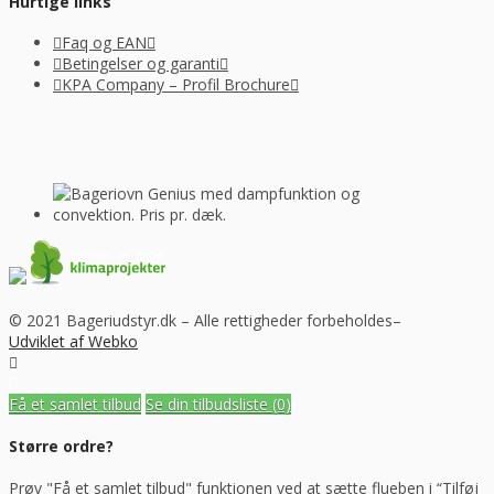
Hurtige links
Faq og EAN
Betingelser og garanti
KPA Company – Profil Brochure
© 2021 Bageriudstyr.dk – Alle rettigheder forbeholdes–
Udviklet af Webko
Få et samlet tilbud
Se din tilbudsliste
(0)
Større ordre?
Prøv "Få et samlet tilbud" funktionen ved at sætte flueben i “Tilføj