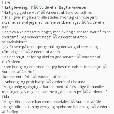
Helle
“Hurtig levering. :-)”
Vurderet af Birgitte Andersen
“Hurtig og god service”
Vurderet af Build consult Ivs
“Hvis I giver mig links til alle steder, hvor jeg kan rose jer til
skyerne, så skal jeg med fornøjelse skrive niget”
Vurderet af
Karl
“Jeg blev ikke presset til noget, men fik nogle seriøse svar på mine
spørgsmål. Jeg vender tilbage”
Vurderet af Arden
selskabslokaler
“Jeg fik svar på mine spørgsmål, og der var god service og
tålmodighed.”
Vurderet af Adem
“Jeg har brugt jer før og altid en god service!”
Vurderet af
Golfcafeen
“Kom hurtigt og er præcis det jeg bestilte. Pakket forsvarligt”
Vurderet af Ani Hof
“kompetente folk”
Vurderet af Frank
“Lynhurtigt og proff hjælp”
Vurderet af Christina
“Mega ærlig og dygtig … har talt med 10 forskellige forhandler
men ingen gav mig den samme tryghed som jer”
Vurderet af
Lida
“Meget flink service kan varmt anbefales”
Vurderet af Ole
“Meget tilfreds. Utrolig venlig og hjælpsom betjening.”
Vurderet
af Steffen