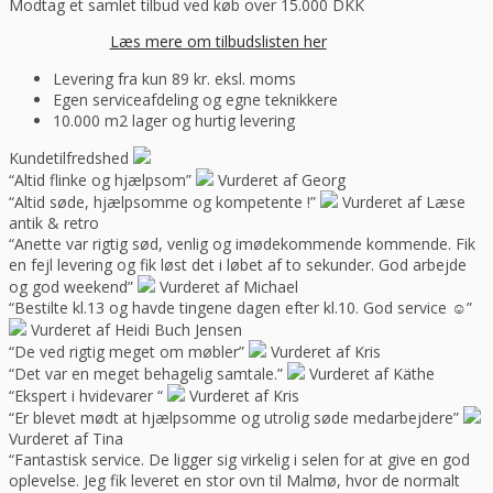
Modtag et samlet tilbud ved køb over 15.000 DKK
Læs mere om tilbudslisten her
Levering fra kun 89 kr. eksl. moms
Egen serviceafdeling og egne teknikkere
10.000 m2 lager og hurtig levering
Kundetilfredshed
“Altid flinke og hjælpsom”
Vurderet af Georg
“Altid søde, hjælpsomme og kompetente !”
Vurderet af Læse
antik & retro
“Anette var rigtig sød, venlig og imødekommende kommende. Fik
en fejl levering og fik løst det i løbet af to sekunder. God arbejde
og god weekend”
Vurderet af Michael
“Bestilte kl.13 og havde tingene dagen efter kl.10. God service ☺”
Vurderet af Heidi Buch Jensen
“De ved rigtig meget om møbler”
Vurderet af Kris
“Det var en meget behagelig samtale.”
Vurderet af Käthe
“Ekspert i hvidevarer “
Vurderet af Kris
“Er blevet mødt at hjælpsomme og utrolig søde medarbejdere”
Vurderet af Tina
“Fantastisk service. De ligger sig virkelig i selen for at give en god
oplevelse. Jeg fik leveret en stor ovn til Malmø, hvor de normalt