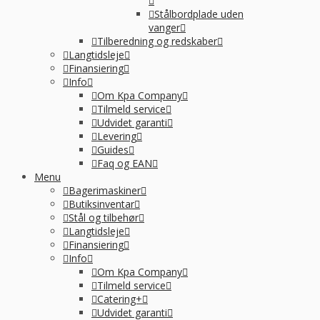
Stålbordplade uden
vanger
Tilberedning og redskaber
Langtidsleje
Finansiering
Info
Om Kpa Company
Tilmeld service
Udvidet garanti
Levering
Guides
Faq og EAN
Menu
Bagerimaskiner
Butiksinventar
Stål og tilbehør
Langtidsleje
Finansiering
Info
Om Kpa Company
Tilmeld service
Catering+
Udvidet garanti