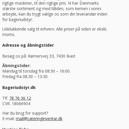
rigtige maskiner, til den rigtige pris. Vi har Danmarks
største sortiment og med tilliden, som kernen i vores
arbejde, kan du trygt vælge os som din leverandør inden
for bageriudstyr.
Udelukkende salg til erhverv. Alle priser på siden er ekskl.
moms.
Adresse og åbningstider
Besøg os på: Rømersvej 33, 7430 Ikast
Åbningstider:
Mandag til torsdag fra 08:30 – 16:00.
Fredag fra 08.30 – 13.30.
Bageriudstyr.dk
Tlf.
78 76 36 12
CVR. 18066904
Har du brug for support?
E-mail:
mail@cateringinventar.dk