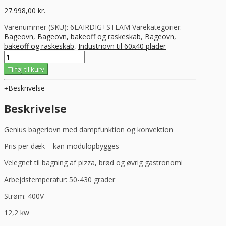
27.998,00
kr.
Varenummer (SKU):
6LAIRDIG+STEAM
Varekategorier:
Bageovn
,
Bageovn, bakeoff og raskeskab
,
Bageovn,
bakeoff og raskeskab
,
Industriovn til 60x40 plader
Bageriovn
Genius
Tilføj til kurv
med
dampfunktion
Beskrivelse
og
convektion.
Beskrivelse
Pris
pr.
Genius bageriovn med dampfunktion og konvektion
dæk.
antal
Pris per dæk – kan modulopbygges
Velegnet til bagning af pizza, brød og øvrig gastronomi
Arbejdstemperatur: 50-430 grader
Strøm: 400V
12,2 kw