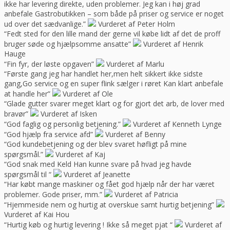
ikke har levering direkte, uden problemer. Jeg kan i høj grad
anbefale Gastrobutikken – som både på priser og service er noget
ud over det sædvanlige.”
Vurderet af Peter Holm
“Fedt sted for den lille mand der gerne vil købe lidt af det de proff
bruger søde og hjælpsomme ansatte”
Vurderet af Henrik
Hauge
“Fin fyr, der løste opgaven”
Vurderet af Marlu
“Første gang jeg har handlet her,men helt sikkert ikke sidste
gang,Go service og en super flink sælger i røret Kan klart anbefale
at handle her”
Vurderet af Ole
“Glade gutter svarer meget klart og for gjort det arb, de lover med
bravør”
Vurderet af Isken
“God faglig og personlig betjening.”
Vurderet af Kenneth Lynge
“God hjælp fra service afd”
Vurderet af Benny
“God kundebetjening og der blev svaret høfligt på mine
spørgsmål.”
Vurderet af Kaj
“God snak med Keld Han kunne svare på hvad jeg havde
spørgsmål til “
Vurderet af Jeanette
“Har købt mange maskiner og fået god hjælp når der har været
problemer. Gode priser, mm.”
Vurderet af Patricia
“Hjemmeside nem og hurtig at overskue samt hurtig betjening”
Vurderet af Kai Hou
“Hurtig køb og hurtig levering ! Ikke så meget pjat “
Vurderet af