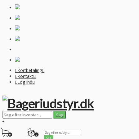
Kortbetaling
Kontakt
Log ind
0
0