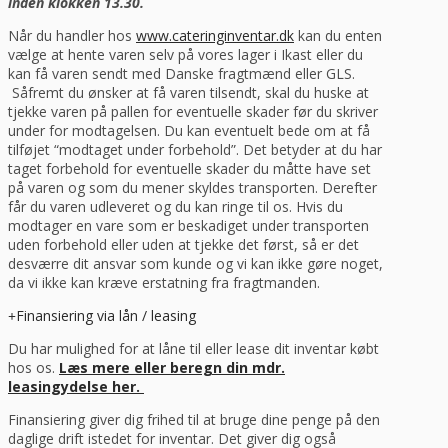
inden klokken 13.30.
Når du handler hos
www.cateringinventar.dk
kan du enten
vælge at hente varen selv på vores lager i Ikast eller du
kan få varen sendt med Danske fragtmænd eller GLS.
Såfremt du ønsker at få varen tilsendt, skal du huske at
tjekke varen på pallen for eventuelle skader før du skriver
under for modtagelsen. Du kan eventuelt bede om at få
tilføjet “modtaget under forbehold”. Det betyder at du har
taget forbehold for eventuelle skader du måtte have set
på varen og som du mener skyldes transporten. Derefter
får du varen udleveret og du kan ringe til os. Hvis du
modtager en vare som er beskadiget under transporten
uden forbehold eller uden at tjekke det først, så er det
desværre dit ansvar som kunde og vi kan ikke gøre noget,
da vi ikke kan kræve erstatning fra fragtmanden.
Finansiering via lån / leasing
Du har mulighed for at låne til eller lease dit inventar købt
hos os.
Læs mere eller beregn din mdr.
leasingydelse her.
Finansiering giver dig frihed til at bruge dine penge på den
daglige drift istedet for inventar. Det giver dig også