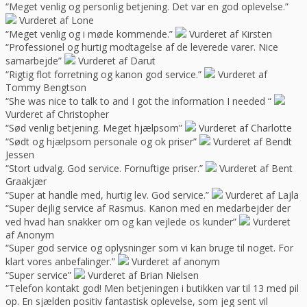
“Meget venlig og personlig betjening. Det var en god oplevelse.”
Vurderet af Lone
“Meget venlig og i møde kommende.”
Vurderet af Kirsten
“Professionel og hurtig modtagelse af de leverede varer. Nice
samarbejde”
Vurderet af Darut
“Rigtig flot forretning og kanon god service.”
Vurderet af
Tommy Bengtson
“She was nice to talk to and I got the information I needed “
Vurderet af Christopher
“Sød venlig betjening. Meget hjælpsom”
Vurderet af Charlotte
“Sødt og hjælpsom personale og ok priser”
Vurderet af Bendt
Jessen
“Stort udvalg. God service. Fornuftige priser.”
Vurderet af Bent
Graakjær
“Super at handle med, hurtig lev. God service.”
Vurderet af Lajla
“Super dejlig service af Rasmus. Kanon med en medarbejder der
ved hvad han snakker om og kan vejlede os kunder”
Vurderet
af Anonym
“Super god service og oplysninger som vi kan bruge til noget. For
klart vores anbefalinger.”
Vurderet af anonym
“Super service”
Vurderet af Brian Nielsen
“Telefon kontakt god! Men betjeningen i butikken var til 13 med pil
op. En sjælden positiv fantastisk oplevelse, som jeg sent vil