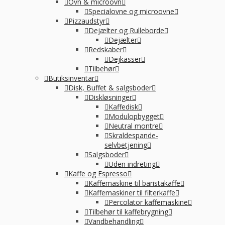
Ovn & microovn
Specialovne og microovne
Pizzaudstyr
Dejælter og Rulleborde
Dejælter
Redskaber
Dejkasser
Tilbehør
Butiksinventar
Disk, Buffet & salgsboder
Diskløsninger
Kaffedisk
Modulopbygget
Neutral montre
Skraldespande-
selvbetjening
Salgsboder
Uden indreting
Kaffe og Espresso
Kaffemaskine til baristakaffe
Kaffemaskiner til filterkaffe
Percolator kaffemaskine
Tilbehør til kaffebrygning
Vandbehandling