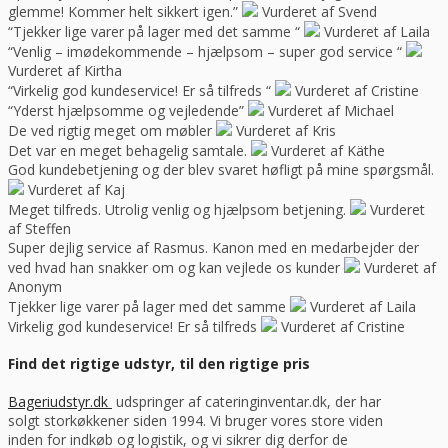
glemme! Kommer helt sikkert igen.”
Vurderet af Svend
“Tjekker lige varer på lager med det samme “
Vurderet af Laila
“Venlig – imødekommende – hjælpsom – super god service “
Vurderet af Kirtha
“Virkelig god kundeservice! Er så tilfreds “
Vurderet af Cristine
“Yderst hjælpsomme og vejledende”
Vurderet af Michael
De ved rigtig meget om møbler
Vurderet af Kris
Det var en meget behagelig samtale.
Vurderet af Käthe
God kundebetjening og der blev svaret høfligt på mine spørgsmål.
Vurderet af Kaj
Meget tilfreds. Utrolig venlig og hjælpsom betjening.
Vurderet
af Steffen
Super dejlig service af Rasmus. Kanon med en medarbejder der
ved hvad han snakker om og kan vejlede os kunder
Vurderet af
Anonym
Tjekker lige varer på lager med det samme
Vurderet af Laila
Virkelig god kundeservice! Er så tilfreds
Vurderet af Cristine
Find det rigtige udstyr, til den rigtige pris
Bageriudstyr.dk
udspringer af cateringinventar.dk, der har
solgt storkøkkener siden 1994. Vi bruger vores store viden
inden for indkøb og logistik, og vi sikrer dig derfor de