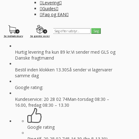
Levering
Guides
Faq og EAN
0
0
Se indkøbskurv
Se gemte varer
Hurtig levering fra kun 89 kr.
Vi sender med GLS og
Danske fragtmænd
Bestil inden klokken 13.30
Så sender vi lagervarer
samme dag
Google rating:
Kundeservice: 20 28 02 74
Man-torsdag 08:30 –
16.00, fredag 08:30 – 13.30
Google rating
Ring tlf. 20 28 02 74
8-16.30 (fre 8-13.30)