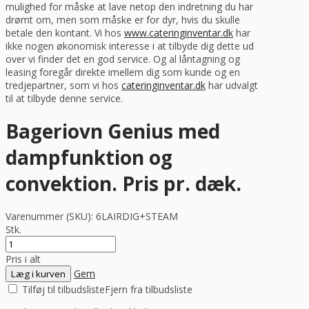
mulighed for måske at lave netop den indretning du har
drømt om, men som måske er for dyr, hvis du skulle
betale den kontant. Vi hos
www.cateringinventar.dk
har
ikke nogen økonomisk interesse i at tilbyde dig dette ud
over vi finder det en god service. Og al låntagning og
leasing foregår direkte imellem dig som kunde og en
tredjepartner, som vi hos
cateringinventar.dk
har udvalgt
til at tilbyde denne service.
Bageriovn Genius med
dampfunktion og
convektion. Pris pr. dæk.
Varenummer (SKU):
6LAIRDIG+STEAM
Stk.
Pris i alt
Gem
Læg i kurven
Tilføj til tilbudsliste
Fjern fra tilbudsliste