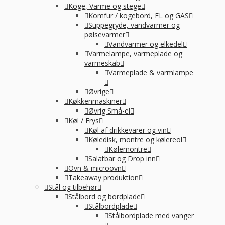
Koge, Varme og stege
Komfur / kogebord, EL og GAS
Suppegryde, vandvarmer og
pølsevarmer
Vandvarmer og elkedel
Varmelampe, varmeplade og
varmeskab
Varmeplade & varmlampe
Øvrige
Køkkenmaskiner
Øvrig Små-el
Køl / Frys
Køl af drikkevarer og vin
Køledisk, montre og kølereol
Kølemontre
Salatbar og Drop inn
Ovn & microovn
Takeaway produktion
Stål og tilbehør
Stålbord og bordplade
Stålbordplade
Stålbordplade med vanger