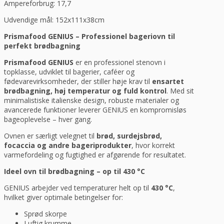
Ampereforbrug: 17,7
Udvendige mål: 152x111x38cm
Prismafood GENIUS – Professionel bageriovn til
perfekt brødbagning
Prismafood GENIUS
er en professionel stenovn i
topklasse, udviklet til bagerier, caféer og
fødevarevirksomheder, der stiller høje krav til
ensartet
brødbagning, høj temperatur og fuld kontrol
. Med sit
minimalistiske italienske design, robuste materialer og
avancerede funktioner leverer GENIUS en kompromisløs
bageoplevelse – hver gang.
Ovnen er særligt velegnet til
brød, surdejsbrød,
focaccia og andre bageriprodukter
, hvor korrekt
varmefordeling og fugtighed er afgørende for resultatet.
Ideel ovn til brødbagning – op til 430 °C
GENIUS arbejder ved temperaturer helt op til
430 °C
,
hvilket giver optimale betingelser for:
Sprød skorpe
Luftig krumme