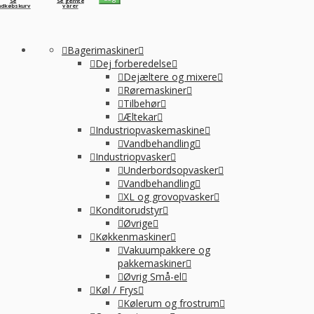
Se
Se gemte
ndkøbskurv
varer
Bagerimaskiner
Dej forberedelse
Dejæltere og mixere
Røremaskiner
Tilbehør
Æltekar
Industriopvaskemaskine
Vandbehandling
Industriopvasker
Underbordsopvasker
Vandbehandling
XL og grovopvasker
Konditorudstyr
Øvrige
Køkkenmaskiner
Vakuumpakkere og
pakkemaskiner
Øvrig Små-el
Køl / Frys
Kølerum og frostrum