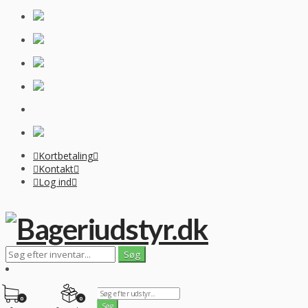
Kortbetaling
Kontakt
Log ind
0
0