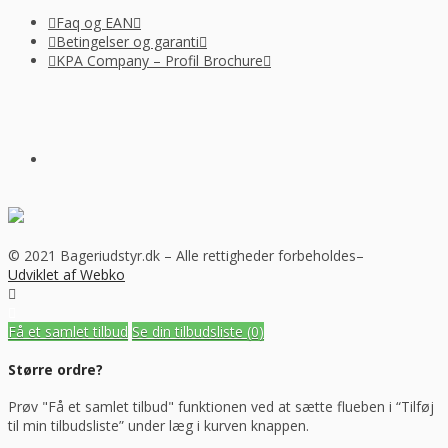
Faq og EAN
Betingelser og garanti
KPA Company – Profil Brochure
© 2021 Bageriudstyr.dk – Alle rettigheder forbeholdes–
Udviklet af Webko
Få et samlet tilbud
Se din tilbudsliste
(0)
Større ordre?
Prøv "Få et samlet tilbud" funktionen ved at sætte flueben i “Tilføj
til min tilbudsliste” under læg i kurven knappen.