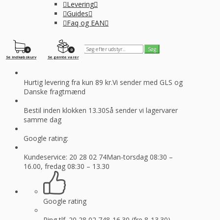
Levering
Guides
Faq og EAN
0
0
Se indkøbskurv
Se gemte varer
Hurtig levering fra kun 89 kr.
Vi sender med GLS og
Danske fragtmænd
Bestil inden klokken 13.30
Så sender vi lagervarer
samme dag
Google rating:
Kundeservice: 20 28 02 74
Man-torsdag 08:30 –
16.00, fredag 08:30 – 13.30
Google rating
Ring tlf. 20 28 02 74
8-16.30 (fre 8-13.30)