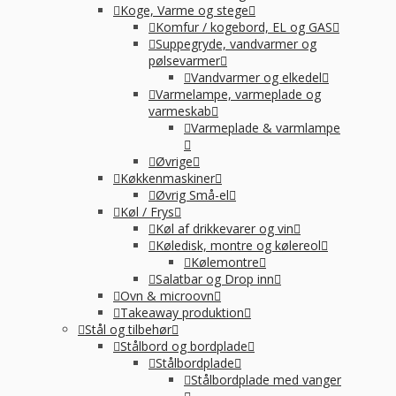
Koge, Varme og stege
Komfur / kogebord, EL og GAS
Suppegryde, vandvarmer og
pølsevarmer
Vandvarmer og elkedel
Varmelampe, varmeplade og
varmeskab
Varmeplade & varmlampe
Øvrige
Køkkenmaskiner
Øvrig Små-el
Køl / Frys
Køl af drikkevarer og vin
Køledisk, montre og kølereol
Kølemontre
Salatbar og Drop inn
Ovn & microovn
Takeaway produktion
Stål og tilbehør
Stålbord og bordplade
Stålbordplade
Stålbordplade med vanger