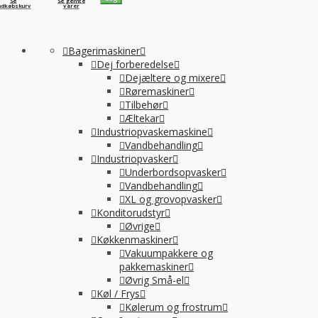
Se
Se gemte
ndkøbskurv
varer
Bagerimaskiner
Dej forberedelse
Dejæltere og mixere
Røremaskiner
Tilbehør
Æltekar
Industriopvaskemaskine
Vandbehandling
Industriopvasker
Underbordsopvasker
Vandbehandling
XL og grovopvasker
Konditorudstyr
Øvrige
Køkkenmaskiner
Vakuumpakkere og
pakkemaskiner
Øvrig Små-el
Køl / Frys
Kølerum og frostrum