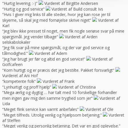
“Hurtig levering. :-)”
Vurderet af Birgitte Andersen
“Hurtig og god service”
Vurderet af Build consult Ivs
“Hvis I giver mig links til alle steder, hvor jeg kan rose jer til
skyerne, så skal jeg med fornøjelse skrive niget”
Vurderet af
Karl
“Jeg blev ikke presset til noget, men fik nogle seriøse svar på mine
spørgsmål. Jeg vender tilbage”
Vurderet af Arden
selskabslokaler
“Jeg fik svar på mine spørgsmål, og der var god service og
tålmodighed.”
Vurderet af Adem
“Jeg har brugt jer før og altid en god service!”
Vurderet af
Golfcafeen
“Kom hurtigt og er præcis det jeg bestilte. Pakket forsvarligt”
Vurderet af Ani Hof
“kompetente folk”
Vurderet af Frank
“Lynhurtigt og proff hjælp”
Vurderet af Christina
“Mega ærlig og dygtig … har talt med 10 forskellige forhandler
men ingen gav mig den samme tryghed som jer”
Vurderet af
Lida
“Meget flink service kan varmt anbefales”
Vurderet af Ole
“Meget tilfreds. Utrolig venlig og hjælpsom betjening.”
Vurderet
af Steffen
“Meget venlig og personlig betjening. Det var en god oplevelse.”