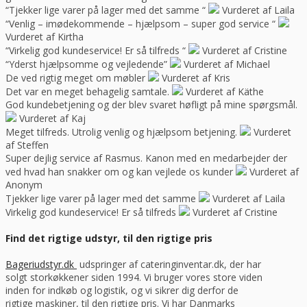
“Tjekker lige varer på lager med det samme “
Vurderet af Laila
“Venlig – imødekommende – hjælpsom – super god service “
Vurderet af Kirtha
“Virkelig god kundeservice! Er så tilfreds “
Vurderet af Cristine
“Yderst hjælpsomme og vejledende”
Vurderet af Michael
De ved rigtig meget om møbler
Vurderet af Kris
Det var en meget behagelig samtale.
Vurderet af Käthe
God kundebetjening og der blev svaret høfligt på mine spørgsmål.
Vurderet af Kaj
Meget tilfreds. Utrolig venlig og hjælpsom betjening.
Vurderet
af Steffen
Super dejlig service af Rasmus. Kanon med en medarbejder der
ved hvad han snakker om og kan vejlede os kunder
Vurderet af
Anonym
Tjekker lige varer på lager med det samme
Vurderet af Laila
Virkelig god kundeservice! Er så tilfreds
Vurderet af Cristine
Find det rigtige udstyr, til den rigtige pris
Bageriudstyr.dk
udspringer af cateringinventar.dk, der har
solgt storkøkkener siden 1994. Vi bruger vores store viden
inden for indkøb og logistik, og vi sikrer dig derfor de
rigtige maskiner, til den rigtige pris. Vi har Danmarks