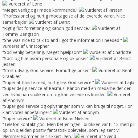
Vurderet af Lone
“Meget venlig og i møde kommende.”
Vurderet af Kirsten
“Professionel og hurtig modtagelse af de leverede varer. Nice
samarbejde”
Vurderet af Darut
“Rigtig flot forretning og kanon god service.”
Vurderet af
Tommy Bengtson
“She was nice to talk to and I got the information I needed “
Vurderet af Christopher
“Sød venlig betjening. Meget hjælpsom”
Vurderet af Charlotte
“Sødt og hjælpsom personale og ok priser”
Vurderet af Bendt
Jessen
“Stort udvalg. God service. Fornuftige priser.”
Vurderet af Bent
Graakjær
“Super at handle med, hurtig lev. God service.”
Vurderet af Lajla
“Super dejlig service af Rasmus. Kanon med en medarbejder der
ved hvad han snakker om og kan vejlede os kunder”
Vurderet
af Anonym
“Super god service og oplysninger som vi kan bruge til noget. For
klart vores anbefalinger.”
Vurderet af anonym
“Super service”
Vurderet af Brian Nielsen
“Telefon kontakt god! Men betjeningen i butikken var til 13 med pil
op. En sjælden positiv fantastisk oplevelse, som jeg sent vil
glemme! Kommer helt sikkert igen.”
Vurderet af Svend