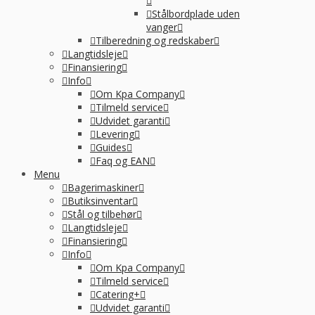
Stålbordplade uden
vanger
Tilberedning og redskaber
Langtidsleje
Finansiering
Info
Om Kpa Company
Tilmeld service
Udvidet garanti
Levering
Guides
Faq og EAN
Menu
Bagerimaskiner
Butiksinventar
Stål og tilbehør
Langtidsleje
Finansiering
Info
Om Kpa Company
Tilmeld service
Catering+
Udvidet garanti