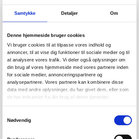
Email
Samtykke
Detaljer
Om
Website
Denne hjemmeside bruger cookies
Kundetilfredshed
Vi bruger cookies til at tilpasse vores indhold og
“Altid flinke og hjælpsom”
Vurderet af Georg
“Altid søde, hjælpsomme og kompetente !”
Vurderet af Læse
annoncer, til at vise dig funktioner til sociale medier og til
antik & retro
at analysere vores trafik. Vi deler også oplysninger om
“Anette var rigtig sød, venlig og imødekommende kommende. Fik
din brug af vores hjemmeside med vores partnere inden
en fejl levering og fik løst det i løbet af to sekunder. God arbejde
for sociale medier, annonceringspartnere og
og god weekend”
Vurderet af Michael
“Bestilte kl.13 og havde tingene dagen efter kl.10. God service ☺”
analysepartnere. Vores partnere kan kombinere disse
Vurderet af Heidi Buch Jensen
data med andre oplysninger, du har givet dem, eller som
“De ved rigtig meget om møbler”
Vurderet af Kris
de har indsamlet fra din brug af deres tjenester.
“Det var en meget behagelig samtale.”
Vurderet af Käthe
“Ekspert i hvidevarer “
Vurderet af Kris
“Er blevet mødt at hjælpsomme og utrolig søde medarbejdere”
Samtykkevalg
Vurderet af Tina
Nødvendig
“Fantastisk service. De ligger sig virkelig i selen for at give en god
oplevelse. Jeg fik leveret en stor ovn til Malmø, hvor de normalt
ikke har levering direkte, uden problemer. Jeg kan i høj grad