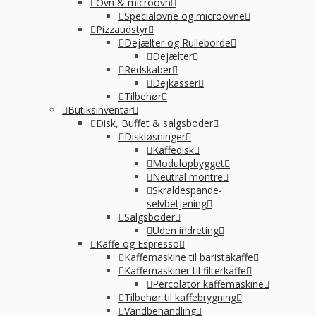
Ovn & microovn
Specialovne og microovne
Pizzaudstyr
Dejælter og Rulleborde
Dejælter
Redskaber
Dejkasser
Tilbehør
Butiksinventar
Disk, Buffet & salgsboder
Diskløsninger
Kaffedisk
Modulopbygget
Neutral montre
Skraldespande-
selvbetjening
Salgsboder
Uden indreting
Kaffe og Espresso
Kaffemaskine til baristakaffe
Kaffemaskiner til filterkaffe
Percolator kaffemaskine
Tilbehør til kaffebrygning
Vandbehandling