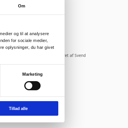
Om
 medier og til at analysere
onym
nden for sociale medier,
e oplysninger, du har givet
Kommer helt sikkert igen.”
Vurderet af Svend
Marketing
ym
Tillad alle