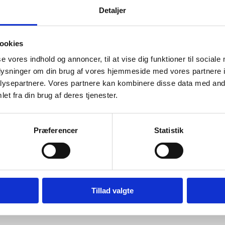
 Bengtson
Detaljer
eret af Christopher
ssen
ookies
raakjær
se vores indhold og annoncer, til at vise dig funktioner til sociale
d hvad han snakker om og kan vejlede os kunder”
Vurderet af An
oplysninger om din brug af vores hjemmeside med vores partnere i
rt vores anbefalinger.”
Vurderet af anonym
ysepartnere. Vores partnere kan kombinere disse data med andr
et fra din brug af deres tjenester.
op. En sjælden positiv fantastisk oplevelse, som jeg sent vil glemme! 
deret af Kirtha
Præferencer
Statistik
Vurderet af Kaj
Steffen
 hvad han snakker om og kan vejlede os kunder
Vurderet af Anon
Tillad valgte