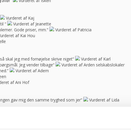
bravør”
Vurderet af Isken
Vurderet af Kaj
il “
Vurderet af Jeanette
blemer. Gode priser, mm.”
Vurderet af Patricia
urderet af Kai Hou
elle
e, så skal jeg med fornøjelse skrive niget”
Vurderet af Karl
spørgsmål. Jeg vender tilbage”
Vurderet af Arden selskabslokaler
hed.”
Vurderet af Adem
feen
deret af Ani Hof
n ingen gav mig den samme tryghed som jer”
Vurderet af Lida
f Steffen
Vurderet af Lone
rbejde”
Vurderet af Darut