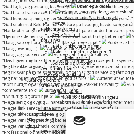
“Glade gutter svarer meget klart og for gjort det arb, de lover med 
Suppegryde, vandvarmer og pølsevarmer
Vandvarmer og elkedel
“God faglig og personlig betjening.”
Vurderet af Kenneth Lynge
Varmelampe, varmeplade og varmeskab
“God hjælp fra service afd”
Vurderet af Benny
Varmeplade & varmlampe
“God kundebetjening og der blev svaret høfligt på mine spørgsmål.”
Øvrige
“God snak med Keld Han kunne svare på hvad jeg havde spørgsmål t
Køkkenmaskiner
“Har købt mange maskiner og fået god hjælp når der har været pro
Øvrig Små-el
“Hjemmeside nem og hurtig at overskue samt hurtig betjening”
V
Køl / Frys
“Hurtig køb og hurtig levering ! Ikke så meget pjat “
Vurderet af H
Køl af drikkevarer og vin
“Hurtig levering. :-)”
Vurderet af Birgitte Andersen
Køledisk, montre og kølereol
“Hurtig og god service”
Vurderet af Build consult Ivs
Kølemontre
“Hvis I giver mig links til alle steder, hvor jeg kan rose jer til skyern
Salatbar og Drop inn
“Jeg blev ikke presset til noget, men fik nogle seriøse svar på mine 
Ovn & microovn
“Jeg fik svar på mine spørgsmål, og der var god service og tålmodig
Takeaway produktion
“Jeg har brugt jer før og altid en god service!”
Vurderet af Golfca
Stål og tilbehør
“Kom hurtigt og er præcis det jeg bestilte. Pakket forsvarligt”
Vur
Stålbord og bordplade
“kompetente folk”
Vurderet af Frank
Stålbordplade
“Lynhurtigt og proff hjælp”
Vurderet af Christina
Stålbordplade med vanger
“Mega ærlig og dygtig … har talt med 10 forskellige forhandler me
Stålbordplade uden vanger
“Meget flink service kan varmt anbefales”
Vurderet af Ole
Tilberedning og redskaber
“Meget tilfreds. Utrolig venlig og hjælpsom betjening.”
Vurderet a
Langtidsleje
Finansiering
“Meget venlig og personlig betjening. Det var en god oplevelse.”
Info
“Meget venlig og i møde kommende.”
Vurderet af Kirsten
Om Kpa Company
“Professionel og hurtig modtagelse af de leverede varer. Nice sama