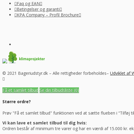
Faq og EAN
Betingelser og garanti
KPA Company – Profil Brochure
© 2021 Bageriudstyr.dk – Alle rettigheder forbeholdes–
Udviklet af
Få et samlet tilbud
Se din tilbudsliste
(0)
Større ordre?
Prøv "Få et samlet tilbud" funktionen ved at sætte flueben i “Tilføj ti
Vi kan lave et samlet tilbud til dig hvis:
Ordren består af minimum tre varer og har en værdi af 15.000 kr. e