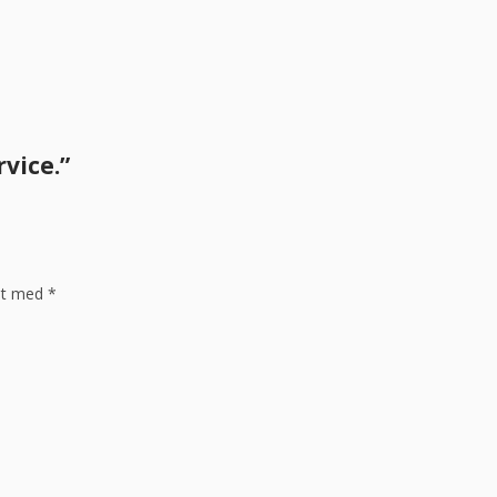
vice.”
ret med
*