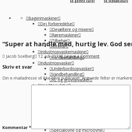
Se gemte varer
Se indkøbskurv
Bagerimaskiner
Dej forberedelse
Dejæltere og mixere
Røremaskiner
Tilbehør
“Super at handle med, hurtig lev. God ser
Æltekar
Industriopvaskemaskine
Jacob Soelberg
12. juli 2019
Leave a Comment
Vandbehandling
Industriopvasker
Skriv et svar
Underbordsopvasker
Vandbehandling
Din e-mailadresse vil ikke blive publiceret.
Krævede felter er marke
XL og grovopvasker
Konditorudstyr
Øvrige
Køkkenmaskiner
Vakuumpakkere og pakkemaskiner
Øvrig Små-el
Køl / Frys
Kølerum og frostrum
Ovn & microovn
Kommentar
*
Specialovne og microovne