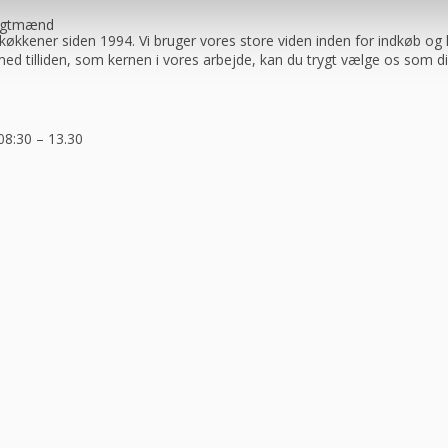
ragtmænd
køkkener siden 1994. Vi bruger vores store viden inden for indkøb og log
 med tilliden, som kernen i vores arbejde, kan du trygt vælge os som d
08:30 – 13.30