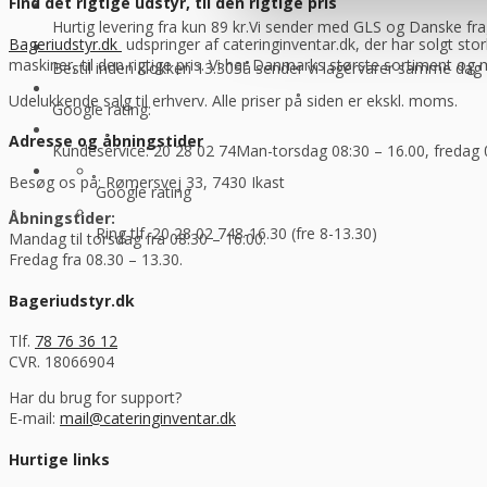
Find det rigtige udstyr, til den rigtige pris
Hurtig levering fra kun 89 kr.
Vi sender med GLS og Danske f
Bageriudstyr.dk
udspringer af cateringinventar.dk, der har solgt stor
maskiner, til den rigtige pris. Vi har Danmarks største sortiment og
Bestil inden klokken 13.30
Så sender vi lagervarer samme dag
Udelukkende salg til erhverv. Alle priser på siden er ekskl. moms.
Google rating:
Adresse og åbningstider
Kundeservice: 20 28 02 74
Man-torsdag 08:30 – 16.00, fredag 
Besøg os på: Rømersvej 33, 7430 Ikast
Google rating
Åbningstider:
Ring tlf. 20 28 02 74
8-16.30 (fre 8-13.30)
Mandag til torsdag fra 08:30 – 16:00.
Fredag fra 08.30 – 13.30.
Bageriudstyr.dk
Tlf.
78 76 36 12
CVR. 18066904
Har du brug for support?
E-mail:
mail@cateringinventar.dk
Hurtige links