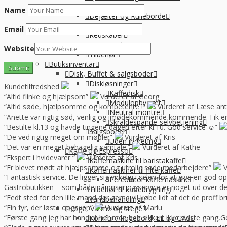
Pizzaudstyr
Name
Dejælter og Rulleborde
Dejælter
Email
Redskaber
Dejkasser
Website
Tilbehør
Butiksinventar
Disk, Buffet & salgsboder
Diskløsninger
Kundetilfredshed
Kaffedisk
“Altid flinke og hjælpsom”
Vurderet af Georg
Modulopbygget
“Altid søde, hjælpsomme og kompetente !”
Vurderet af Læse ant
Neutral montre
“Anette var rigtig sød, venlig og imødekommende kommende. Fik en f
Skraldespande-selvbetjening
“Bestilte kl.13 og havde tingene dagen efter kl.10. God service ☺”
Salgsboder
“De ved rigtig meget om møbler”
Vurderet af Kris
Uden indreting
“Det var en meget behagelig samtale.”
Vurderet af Käthe
Kaffe og Espresso
“Ekspert i hvidevarer “
Vurderet af Kris
Kaffemaskine til baristakaffe
“Er blevet mødt at hjælpsomme og utrolig søde medarbejdere”
V
Kaffemaskiner til filterkaffe
“Fantastisk service. De ligger sig virkelig i selen for at give en god 
Percolator kaffemaskine
Gastrobutikken – som både på priser og service er noget ud over de
Tilbehør til kaffebrygning
“Fedt sted for den lille mand der gerne vil købe lidt af det de prof
Vandbehandling
“Fin fyr, der løste opgaven”
Vurderet af Marlu
Koge, Varme og stege
“Første gang jeg har handlet her,men helt sikkert ikke sidste gang,Go
Komfur / kogebord, EL og GAS