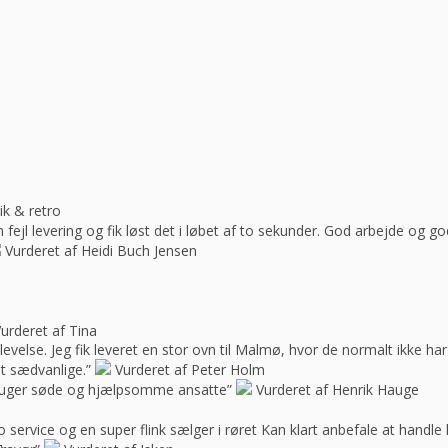
ik & retro
ejl levering og fik løst det i løbet af to sekunder. God arbejde og 
Vurderet af Heidi Buch Jensen
urderet af Tina
oplevelse. Jeg fik leveret en stor ovn til Malmø, hvor de normalt ikke h
t sædvanlige.”
Vurderet af Peter Holm
f bruger søde og hjælpsomme ansatte”
Vurderet af Henrik Hauge
 service og en super flink sælger i røret Kan klart anbefale at handle 