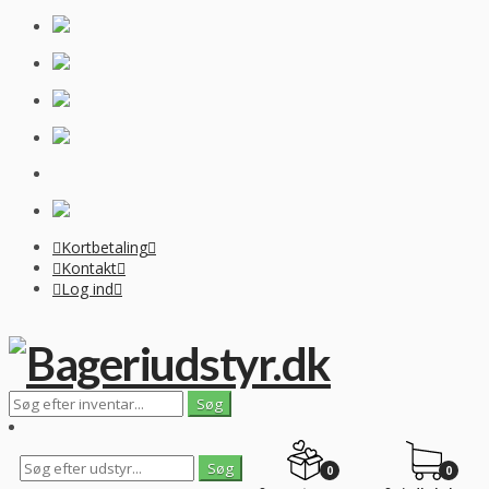
Kortbetaling
Kontakt
Log ind
0
0