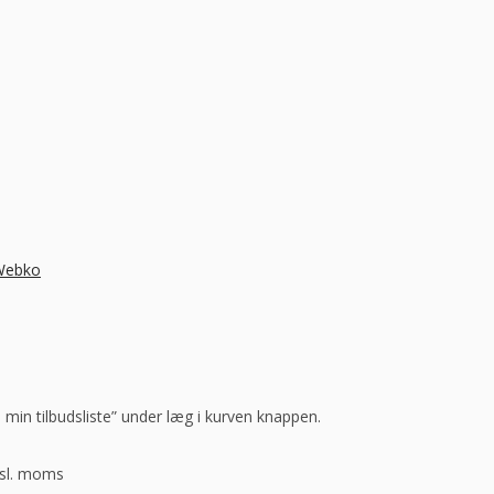
 Webko
l min tilbudsliste” under læg i kurven knappen.
ksl. moms