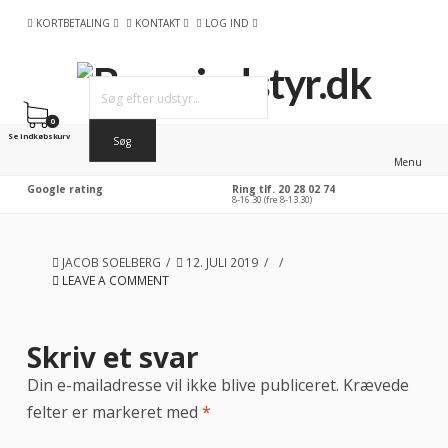
KORTBETALING
KONTAKT
LOG IND
0
Se indkøbskurv
Menu
Google rating
Ring tlf. 20 28 02 74
8-16.30 (fre 8-13.30)
JACOB SOELBERG
12. JULI 2019
LEAVE A COMMENT
Skriv et svar
Din e-mailadresse vil ikke blive publiceret.
Krævede
felter er markeret med
*