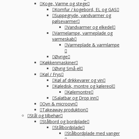
Koge, Varme og stege
Komfur / kogebord, EL og GAS
Suppegryde, vandvarmer og
pølsevarmer
Vandvarmer og elkedel
Varmelampe, varmeplade og
varmeskab
Varmeplade & varmlampe
Øvrige
Køkkenmaskiner
Øvrig Små-el
Køl / Frys
Køl af drikkevarer og vin
Køledisk, montre og kølereol
Kølemontre
Salatbar og Drop inn
Ovn & microovn
Takeaway produktion
Stål og tilbehør
Stålbord og bordplade
Stålbordplade
Stålbordplade med vanger