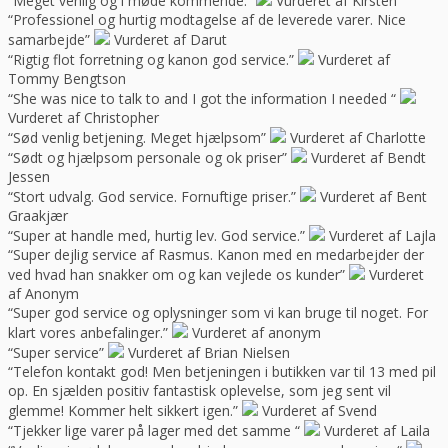
“Meget venlig og i møde kommende.”
Vurderet af Kirsten
“Professionel og hurtig modtagelse af de leverede varer. Nice
samarbejde”
Vurderet af Darut
“Rigtig flot forretning og kanon god service.”
Vurderet af
Tommy Bengtson
“She was nice to talk to and I got the information I needed “
Vurderet af Christopher
“Sød venlig betjening. Meget hjælpsom”
Vurderet af Charlotte
“Sødt og hjælpsom personale og ok priser”
Vurderet af Bendt
Jessen
“Stort udvalg. God service. Fornuftige priser.”
Vurderet af Bent
Graakjær
“Super at handle med, hurtig lev. God service.”
Vurderet af Lajla
“Super dejlig service af Rasmus. Kanon med en medarbejder der
ved hvad han snakker om og kan vejlede os kunder”
Vurderet
af Anonym
“Super god service og oplysninger som vi kan bruge til noget. For
klart vores anbefalinger.”
Vurderet af anonym
“Super service”
Vurderet af Brian Nielsen
“Telefon kontakt god! Men betjeningen i butikken var til 13 med pil
op. En sjælden positiv fantastisk oplevelse, som jeg sent vil
glemme! Kommer helt sikkert igen.”
Vurderet af Svend
“Tjekker lige varer på lager med det samme “
Vurderet af Laila