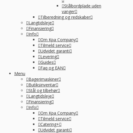
Stålbordplade uden
vanger
Tilberedning og redskaber
Langtidsleje
Finansiering
Info
Om Kpa Company
Tilmeld service
Udvidet garanti
Levering
Guides
Faq og EAN
Menu
Bagerimaskiner
Butiksinventar
Stål og tilbehør
Langtidsleje
Finansiering
Info
Om Kpa Company
Tilmeld service
Catering+
Udvidet garanti