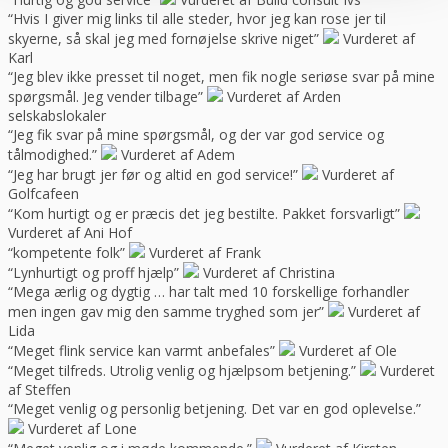
“Hvis I giver mig links til alle steder, hvor jeg kan rose jer til
skyerne, så skal jeg med fornøjelse skrive niget”
Vurderet af
Karl
“Jeg blev ikke presset til noget, men fik nogle seriøse svar på mine
spørgsmål. Jeg vender tilbage”
Vurderet af Arden
selskabslokaler
“Jeg fik svar på mine spørgsmål, og der var god service og
tålmodighed.”
Vurderet af Adem
“Jeg har brugt jer før og altid en god service!”
Vurderet af
Golfcafeen
“Kom hurtigt og er præcis det jeg bestilte. Pakket forsvarligt”
Vurderet af Ani Hof
“kompetente folk”
Vurderet af Frank
“Lynhurtigt og proff hjælp”
Vurderet af Christina
“Mega ærlig og dygtig … har talt med 10 forskellige forhandler
men ingen gav mig den samme tryghed som jer”
Vurderet af
Lida
“Meget flink service kan varmt anbefales”
Vurderet af Ole
“Meget tilfreds. Utrolig venlig og hjælpsom betjening.”
Vurderet
af Steffen
“Meget venlig og personlig betjening. Det var en god oplevelse.”
Vurderet af Lone