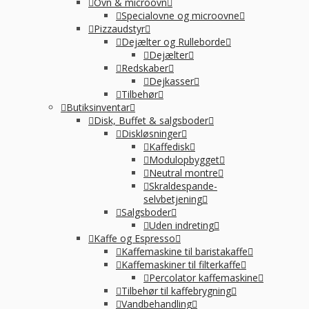
Ovn & microovn
Specialovne og microovne
Pizzaudstyr
Dejælter og Rulleborde
Dejælter
Redskaber
Dejkasser
Tilbehør
Butiksinventar
Disk, Buffet & salgsboder
Diskløsninger
Kaffedisk
Modulopbygget
Neutral montre
Skraldespande-
selvbetjening
Salgsboder
Uden indreting
Kaffe og Espresso
Kaffemaskine til baristakaffe
Kaffemaskiner til filterkaffe
Percolator kaffemaskine
Tilbehør til kaffebrygning
Vandbehandling