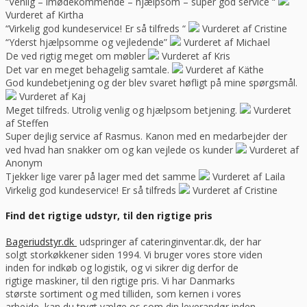
“Venlig – imødekommende – hjælpsom – super god service “
Vurderet af Kirtha
“Virkelig god kundeservice! Er så tilfreds “
Vurderet af Cristine
“Yderst hjælpsomme og vejledende”
Vurderet af Michael
De ved rigtig meget om møbler
Vurderet af Kris
Det var en meget behagelig samtale.
Vurderet af Käthe
God kundebetjening og der blev svaret høfligt på mine spørgsmål.
Vurderet af Kaj
Meget tilfreds. Utrolig venlig og hjælpsom betjening.
Vurderet
af Steffen
Super dejlig service af Rasmus. Kanon med en medarbejder der
ved hvad han snakker om og kan vejlede os kunder
Vurderet af
Anonym
Tjekker lige varer på lager med det samme
Vurderet af Laila
Virkelig god kundeservice! Er så tilfreds
Vurderet af Cristine
Find det rigtige udstyr, til den rigtige pris
Bageriudstyr.dk
udspringer af cateringinventar.dk, der har
solgt storkøkkener siden 1994. Vi bruger vores store viden
inden for indkøb og logistik, og vi sikrer dig derfor de
rigtige maskiner, til den rigtige pris. Vi har Danmarks
største sortiment og med tilliden, som kernen i vores
arbejde, kan du trygt vælge os som din leverandør inden