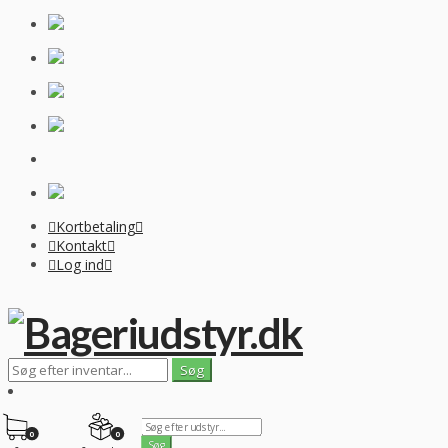
Kortbetaling
Kontakt
Log ind
0
0