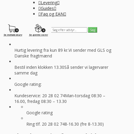
Levering
Guides
Faq og EAN
0
0
Se indkøbskurv
Se gemte varer
Hurtig levering fra kun 89 kr.
Vi sender med GLS og
Danske fragtmænd
Bestil inden klokken 13.30
Så sender vi lagervarer
samme dag
Google rating:
Kundeservice: 20 28 02 74
Man-torsdag 08:30 –
16.00, fredag 08:30 – 13.30
Google rating
Ring tlf. 20 28 02 74
8-16.30 (fre 8-13.30)