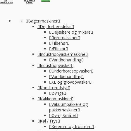
Se
Se gemte
ndkøbskurv
varer
Bagerimaskiner
Dej forberedelse
Dejæltere og mixere
Røremaskiner
Tilbehør
Æltekar
Industriopvaskemaskine
Vandbehandling
Industriopvasker
Underbordsopvasker
Vandbehandling
XL og grovopvasker
Konditorudstyr
Øvrige
Køkkenmaskiner
Vakuumpakkere og
pakkemaskiner
Øvrig Små-el
Køl / Frys
Kølerum og frostrum