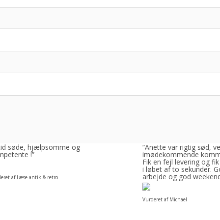
ltid søde, hjælpsomme og
“Anette var rigtig sød, v
petente !”
imødekommende komm
Fik en fejl levering og fik
i løbet af to sekunder. 
arbejde og god weeken
eret af Læse antik & retro
Vurderet af Michael