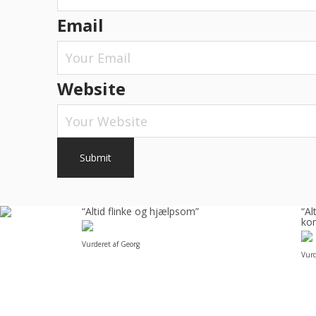
Email
Website
å
“Altid flinke og hjælpsom”
“A
kom
Vurderet af Georg
Vurd