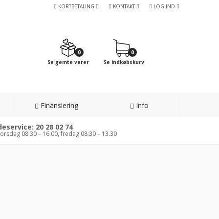
KORTBETALING
KONTAKT
LOG IND
0
0
Se gemte varer
Se indkøbskurv
Finansiering
Info
eservice: 20 28 02 74
orsdag 08:30 – 16.00, fredag 08:30 – 13.30