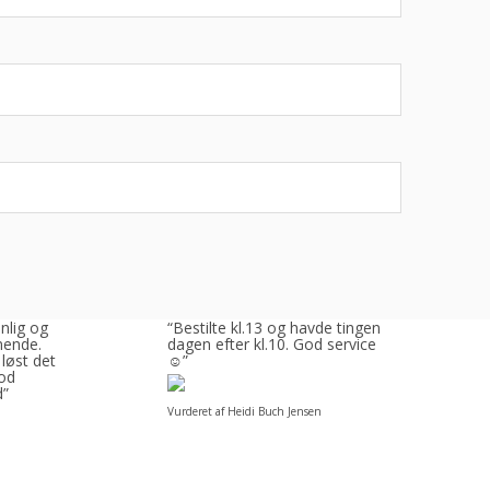
enlig og
“Bestilte kl.13 og havde tingene
ende.
dagen efter kl.10. God service
 løst det
☺”
God
d”
Vurderet af Heidi Buch Jensen