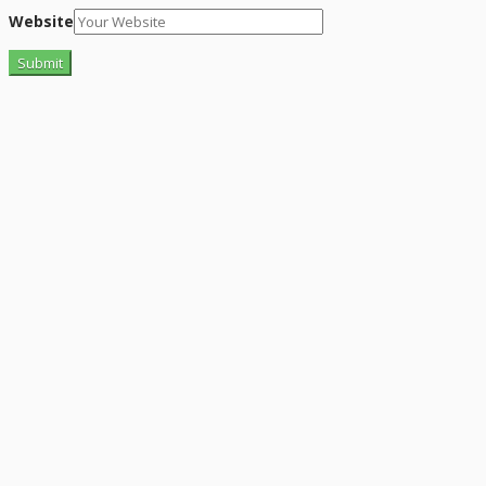
Website
“Altid flinke og hjælpsom”
Vurderet af Georg
“Altid søde, hjælpsomme og kompetente !”
Vurderet af Læse antik & retro
“Anette var rigtig sød, venlig og imødekommende kommende. Fik
en fejl levering og fik løst det i løbet af to sekunder. God arbejde
og god weekend”
Vurderet af Michael
“Bestilte kl.13 og havde tingene dagen efter kl.10. God service ☺”