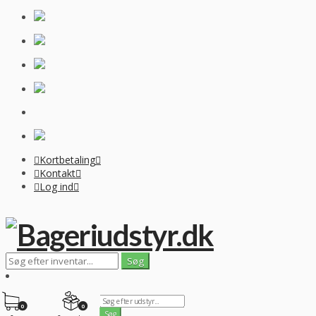
Kortbetaling
Kontakt
Log ind
0
0