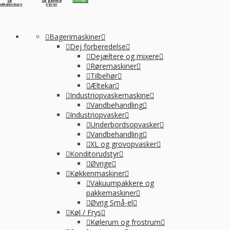
Se
Se gemte
ndkøbskurv
varer
Bagerimaskiner
Dej forberedelse
Dejæltere og mixere
Røremaskiner
Tilbehør
Æltekar
Industriopvaskemaskine
Vandbehandling
Industriopvasker
Underbordsopvasker
Vandbehandling
XL og grovopvasker
Konditorudstyr
Øvrige
Køkkenmaskiner
Vakuumpakkere og
pakkemaskiner
Øvrig Små-el
Køl / Frys
Kølerum og frostrum