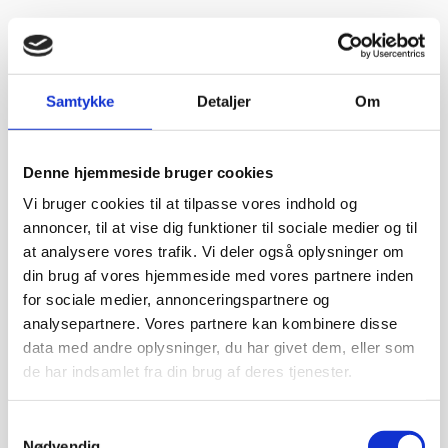
“Yderst hjælpsomme og vejledende”
Vurderet af Michael
De ved rigtig meget om møbler
Samtykke
Detaljer
Om
Vurderet af Kris
Det var en meget behagelig samtale.
Denne hjemmeside bruger cookies
Vurderet af Käthe
God kundebetjening og der blev svaret høfligt på mine spørgsmål.
Vi bruger cookies til at tilpasse vores indhold og
annoncer, til at vise dig funktioner til sociale medier og til
Vurderet af Kaj
at analysere vores trafik. Vi deler også oplysninger om
Meget tilfreds. Utrolig venlig og hjælpsom betjening.
din brug af vores hjemmeside med vores partnere inden
for sociale medier, annonceringspartnere og
Vurderet af Steffen
analysepartnere. Vores partnere kan kombinere disse
Super dejlig service af Rasmus. Kanon med en medarbejder der
ved hvad han snakker om og kan vejlede os kunder
data med andre oplysninger, du har givet dem, eller som
de har indsamlet fra din brug af deres tjenester.
Vurderet af Anonym
Tjekker lige varer på lager med det samme
Samtykkevalg
Nødvendig