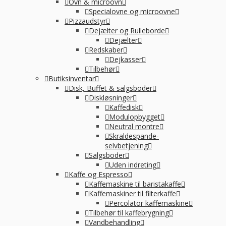
Ovn & microovn
Specialovne og microovne
Pizzaudstyr
Dejælter og Rulleborde
Dejælter
Redskaber
Dejkasser
Tilbehør
Butiksinventar
Disk, Buffet & salgsboder
Diskløsninger
Kaffedisk
Modulopbygget
Neutral montre
Skraldespande-
selvbetjening
Salgsboder
Uden indreting
Kaffe og Espresso
Kaffemaskine til baristakaffe
Kaffemaskiner til filterkaffe
Percolator kaffemaskine
Tilbehør til kaffebrygning
Vandbehandling