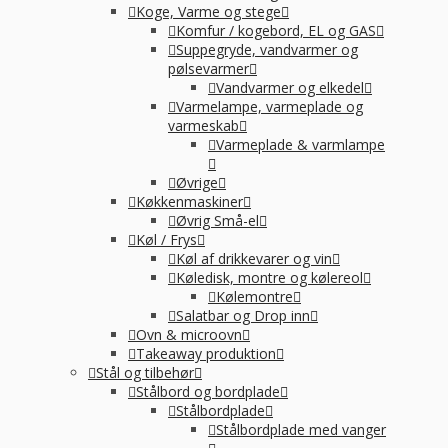
Koge, Varme og stege
Komfur / kogebord, EL og GAS
Suppegryde, vandvarmer og
pølsevarmer
Vandvarmer og elkedel
Varmelampe, varmeplade og
varmeskab
Varmeplade & varmlampe
Øvrige
Køkkenmaskiner
Øvrig Små-el
Køl / Frys
Køl af drikkevarer og vin
Køledisk, montre og kølereol
Kølemontre
Salatbar og Drop inn
Ovn & microovn
Takeaway produktion
Stål og tilbehør
Stålbord og bordplade
Stålbordplade
Stålbordplade med vanger