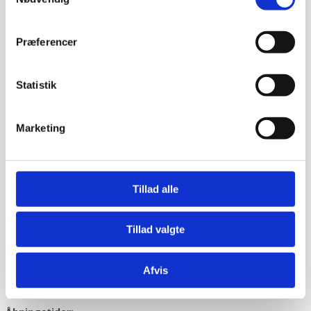
Vurderet af Laila
Virkelig god kundeservice! Er så tilfreds
Præferencer
Vurderet af Cristine
Statistik
Find det rigtige udstyr, til den rigtige pris
Bageriudstyr.dk
udspringer af cateringinventar.dk, der har
Marketing
solgt storkøkkener siden 1994. Vi bruger vores store viden
inden for indkøb og logistik, og vi sikrer dig derfor de
rigtige maskiner, til den rigtige pris. Vi har Danmarks
største sortiment og med tilliden, som kernen i vores
arbejde, kan du trygt vælge os som din leverandør inden
Tillad alle
for bageriudstyr.
Udelukkende salg til erhverv. Alle priser på siden er ekskl.
Tillad valgte
moms.
Adresse og åbningstider
Afvis
Besøg os på: Rømersvej 33, 7430 Ikast