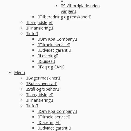
Stålbordplade uden
vanger
Tilberedning og redskaber
Langtidsleje
Finansiering
Info
Om Kpa Company
Tilmeld service
Udvidet garanti
Levering
Guides
Faq og EAN
Menu
Bagerimaskiner
Butiksinventar
Stål og tilbehør
Langtidsleje
Finansiering
Info
Om Kpa Company
Tilmeld service
Catering+
Udvidet garanti