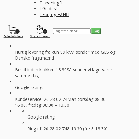
Levering
Guides
Faq og EAN
0
0
Se indkøbskurv
Se gemte varer
Hurtig levering fra kun 89 kr.
Vi sender med GLS og
Danske fragtmænd
Bestil inden klokken 13.30
Så sender vi lagervarer
samme dag
Google rating:
Kundeservice: 20 28 02 74
Man-torsdag 08:30 –
16.00, fredag 08:30 – 13.30
Google rating
Ring tlf. 20 28 02 74
8-16.30 (fre 8-13.30)