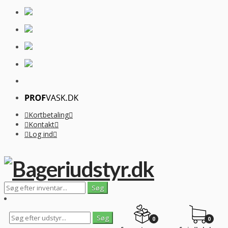
Kortbetaling
Kontakt
Log ind
0
0