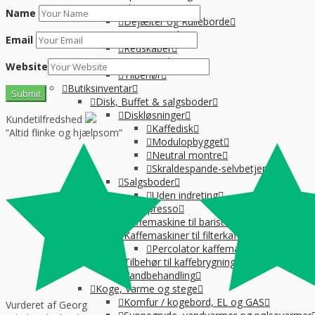
Pizzaudstyr
Name
Dejælter og Rulleborde
Dejælter
Email
Redskaber
Dejkasser
Website
Tilbehør
Butiksinventar
Disk, Buffet & salgsboder
Diskløsninger
Kundetilfredshed
Kaffedisk
“Altid flinke og hjælpsom”
Modulopbygget
Neutral montre
Skraldespande-selvbetjening
Salgsboder
Uden indreting
Kaffe og Espresso
Kaffemaskine til baristakaffe
Kaffemaskiner til filterkaffe
Percolator kaffemaskine
Tilbehør til kaffebrygning
Vandbehandling
Koge, Varme og stege
Komfur / kogebord, EL og GAS
Vurderet af Georg