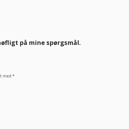
øfligt på mine spørgsmål.
ret med
*