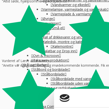
Suppegryde, vandvarmer og pølsevarmer
“Altid søde, hjælpsomme og kompetente !”
Vandvarmer og elkedel
Varmelampe, varmeplade og varmeskab
Varmeplade & varmlampe
Øvrige
Køkkenmaskiner
Øvrig Små-el
Køl / Frys
Køl af drikkevarer og vin
Køledisk, montre og kølereol
Kølemontre
Salatbar og Drop inn
Ovn & microovn
Takeaway produktion
Vurderet af Læse antik & retro
Stål og tilbehør
“Anette var rigtig sød, venlig og imødekommende kommende. Fik en f
Stålbord og bordplade
Stålbordplade
Stålbordplade med vanger
Stålbordplade uden vanger
Tilberedning og redskaber
Langtidsleje
Finansiering
Info
Om Kpa Company