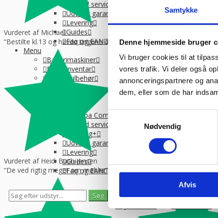
Tilmeld service
Samtykke
Udvidet garanti
Levering
Guides
Vurderet af Michael
Faq og EAN
“Bestilte kl.13 og havde tingene dagen efter kl.10. God service ☺”
Denne hjemmeside bruger c
Menu
Vi bruger cookies til at tilpas
Bagerimaskiner
Butiksinventar
vores trafik. Vi deler også 
Stål og tilbehør
annonceringspartnere og anal
Langtidsleje
dem, eller som de har indsaml
Finansiering
Info
Om Kpa Company
Samtykkevalg
Tilmeld service
Nødvendig
Catering+
Udvidet garanti
Levering
Vurderet af Heidi Buch Jensen
Guides
“De ved rigtig meget om møbler”
Faq og EAN
Afvis
0
0
Se gemte varer
Se indkøbskurv