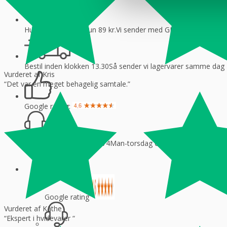
Hurtig levering fra kun 89 kr.
Vi sender med GLS og Danske f
Bestil inden klokken 13.30
Så sender vi lagervarer samme dag
Vurderet af Kris
“Det var en meget behagelig samtale.”
Google rating:
Kundeservice: 20 28 02 74
Man-torsdag 08:30 – 16.00, fredag 
Google rating
Vurderet af Käthe
“Ekspert i hvidevarer “