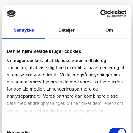
Vurderet af Cristine
“Yderst hjælpsomme og vejledende”
Vurderet af Michael
Samtykke
Detaljer
Om
De ved rigtig meget om møbler
Vurderet af Kris
Det var en meget behagelig samtale.
Denne hjemmeside bruger cookies
Vi bruger cookies til at tilpasse vores indhold og
Vurderet af Käthe
annoncer, til at vise dig funktioner til sociale medier og til
God kundebetjening og der blev svaret høfligt på mine spørgsmål.
at analysere vores trafik. Vi deler også oplysninger om
din brug af vores hjemmeside med vores partnere inden
Vurderet af Kaj
Meget tilfreds. Utrolig venlig og hjælpsom betjening.
for sociale medier, annonceringspartnere og
analysepartnere. Vores partnere kan kombinere disse
data med andre oplysninger, du har givet dem, eller som
Vurderet af Steffen
Super dejlig service af Rasmus. Kanon med en medarbejder der
de har indsamlet fra din brug af deres tjenester.
ved hvad han snakker om og kan vejlede os kunder
Samtykkevalg
Vurderet af Anonym
Tjekker lige varer på lager med det samme
Nødvendig