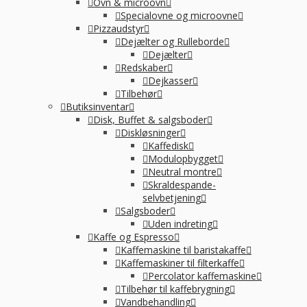
Ovn & microovn
Specialovne og microovne
Pizzaudstyr
Dejælter og Rulleborde
Dejælter
Redskaber
Dejkasser
Tilbehør
Butiksinventar
Disk, Buffet & salgsboder
Diskløsninger
Kaffedisk
Modulopbygget
Neutral montre
Skraldespande-
selvbetjening
Salgsboder
Uden indreting
Kaffe og Espresso
Kaffemaskine til baristakaffe
Kaffemaskiner til filterkaffe
Percolator kaffemaskine
Tilbehør til kaffebrygning
Vandbehandling