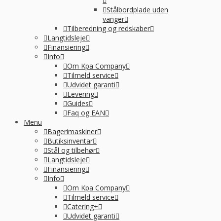
Stålbordplade uden
vanger
Tilberedning og redskaber
Langtidsleje
Finansiering
Info
Om Kpa Company
Tilmeld service
Udvidet garanti
Levering
Guides
Faq og EAN
Menu
Bagerimaskiner
Butiksinventar
Stål og tilbehør
Langtidsleje
Finansiering
Info
Om Kpa Company
Tilmeld service
Catering+
Udvidet garanti