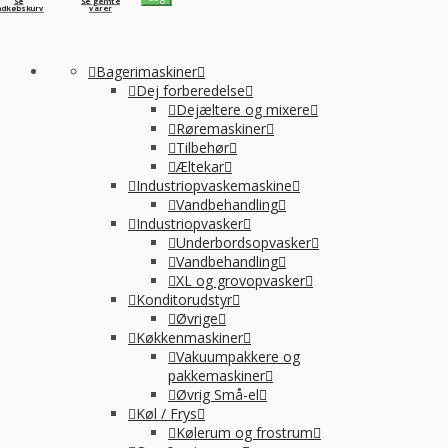
Se
Se gemte
ndkøbskurv
varer
Bagerimaskiner
Dej forberedelse
Dejæltere og mixere
Røremaskiner
Tilbehør
Æltekar
Industriopvaskemaskine
Vandbehandling
Industriopvasker
Underbordsopvasker
Vandbehandling
XL og grovopvasker
Konditorudstyr
Øvrige
Køkkenmaskiner
Vakuumpakkere og
pakkemaskiner
Øvrig Små-el
Køl / Frys
Kølerum og frostrum