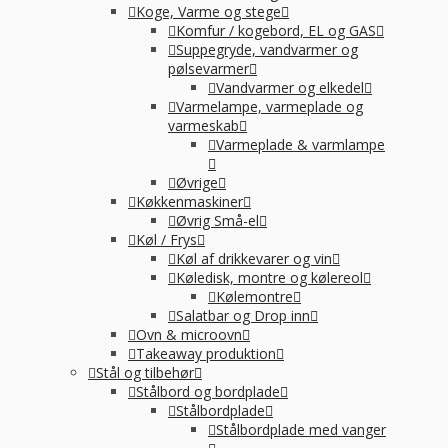
Koge, Varme og stege
Komfur / kogebord, EL og GAS
Suppegryde, vandvarmer og
pølsevarmer
Vandvarmer og elkedel
Varmelampe, varmeplade og
varmeskab
Varmeplade & varmlampe
Øvrige
Køkkenmaskiner
Øvrig Små-el
Køl / Frys
Køl af drikkevarer og vin
Køledisk, montre og kølereol
Kølemontre
Salatbar og Drop inn
Ovn & microovn
Takeaway produktion
Stål og tilbehør
Stålbord og bordplade
Stålbordplade
Stålbordplade med vanger