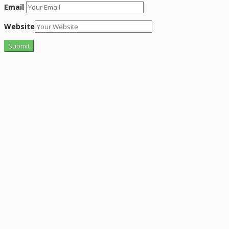
Email
Website
“Altid flinke og hjælpsom”
Vurderet af Georg
“Altid søde, hjælpsomme og kompetente !”
Vurderet af Læse antik & retro
“Anette var rigtig sød, venlig og imødekommende kommende. Fik
en fejl levering og fik løst det i løbet af to sekunder. God arbejde
og god weekend”
Vurderet af Michael
“Bestilte kl.13 og havde tingene dagen efter kl.10. God service ☺”