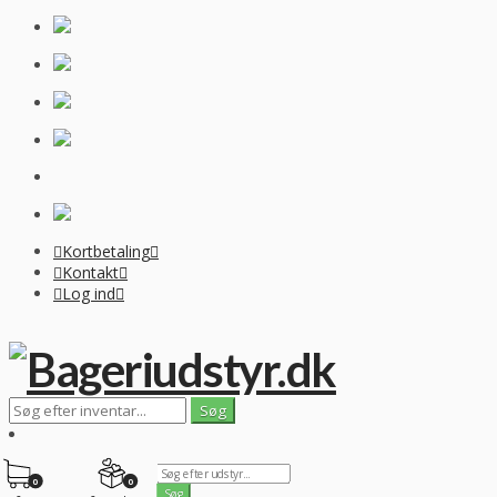
Kortbetaling
Kontakt
Log ind
0
0