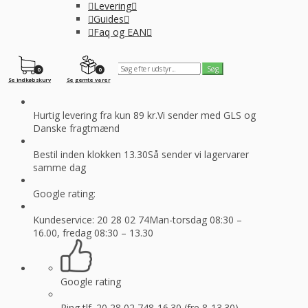
Levering
Guides
Faq og EAN
0
0
Se indkøbskurv
Se gemte varer
Hurtig levering fra kun 89 kr.
Vi sender med GLS og
Danske fragtmænd
Bestil inden klokken 13.30
Så sender vi lagervarer
samme dag
Google rating:
Kundeservice: 20 28 02 74
Man-torsdag 08:30 –
16.00, fredag 08:30 – 13.30
Google rating
Ring tlf. 20 28 02 74
8-16.30 (fre 8-13.30)