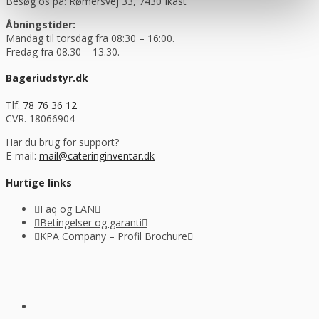
Besøg os på: Rømersvej 33, 7430 Ikast
Åbningstider:
Mandag til torsdag fra 08:30 – 16:00.
Fredag fra 08.30 – 13.30.
Bageriudstyr.dk
Tlf.
78 76 36 12
CVR. 18066904
Har du brug for support?
E-mail:
mail@cateringinventar.dk
Hurtige links
Faq og EAN
Betingelser og garanti
KPA Company – Profil Brochure