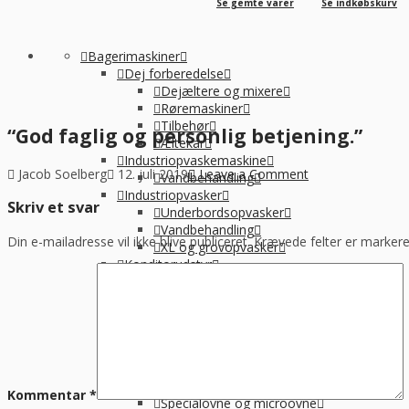
Se gemte varer
Se indkøbskurv
Bagerimaskiner
Dej forberedelse
Dejæltere og mixere
Røremaskiner
Tilbehør
“God faglig og personlig betjening.”
Æltekar
Industriopvaskemaskine
Jacob Soelberg
12. juli 2019
Leave a Comment
Vandbehandling
Industriopvasker
Skriv et svar
Underbordsopvasker
Vandbehandling
Din e-mailadresse vil ikke blive publiceret.
Krævede felter er marke
XL og grovopvasker
Konditorudstyr
Øvrige
Køkkenmaskiner
Vakuumpakkere og pakkemaskiner
Øvrig Små-el
Køl / Frys
Kølerum og frostrum
Ovn & microovn
Kommentar
*
Specialovne og microovne