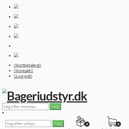
Kortbetaling
Kontakt
Log ind
0
0