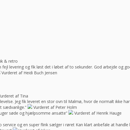
ik & retro
ejl levering og fik løst det i løbet af to sekunder. God arbejde og 
Vurderet af Heidi Buch Jensen
urderet af Tina
oplevelse. Jeg fik leveret en stor ovn til Malmø, hvor de normalt ikke h
t sædvanlige.”
Vurderet af Peter Holm
f bruger søde og hjælpsomme ansatte”
Vurderet af Henrik Hauge
 service og en super flink sælger i røret Kan klart anbefale at handle 