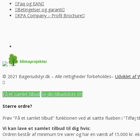
Faq og EAN
Betingelser og garanti
KPA Company – Profil Brochure
© 2021 Bageriudstyr.dk – Alle rettigheder forbeholdes–
Udviklet af
Få et samlet tilbud
Se din tilbudsliste
(0)
Større ordre?
Prøv "Få et samlet tilbud" funktionen ved at sætte flueben i “Tilføj ti
Vi kan lave et samlet tilbud til dig hvis:
Ordren består af minimum tre varer og har en værdi af 15.000 kr. e