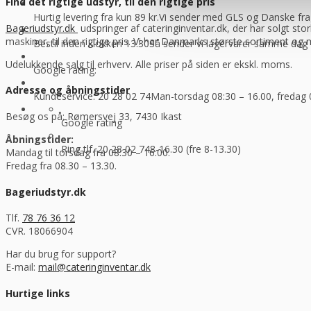
Find det rigtige udstyr, til den rigtige pris
Hurtig levering fra kun 89 kr.
Vi sender med GLS og Danske f
Bageriudstyr.dk
udspringer af cateringinventar.dk, der har solgt stor
maskiner, til den rigtige pris. Vi har Danmarks største sortiment og
Bestil inden klokken 13.30
Så sender vi lagervarer samme dag
Udelukkende salg til erhverv. Alle priser på siden er ekskl. moms.
Google rating:
Adresse og åbningstider
Kundeservice: 20 28 02 74
Man-torsdag 08:30 – 16.00, fredag 
Besøg os på: Rømersvej 33, 7430 Ikast
Google rating
Åbningstider:
Ring tlf. 20 28 02 74
8-16.30 (fre 8-13.30)
Mandag til torsdag fra 08:30 – 16:00.
Fredag fra 08.30 – 13.30.
Bageriudstyr.dk
Tlf.
78 76 36 12
CVR. 18066904
Har du brug for support?
E-mail:
mail@cateringinventar.dk
Hurtige links