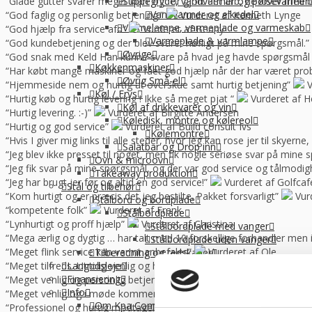
“Glade gutter svarer meget klart og for gjort det arb, de lover med 
Suppegryde, vandvarmer og pølsevarmer
Vandvarmer og elkedel
“God faglig og personlig betjening.”
Vurderet af Kenneth Lynge
Varmelampe, varmeplade og varmeskab
“God hjælp fra service afd”
Vurderet af Benny
Varmeplade & varmlampe
“God kundebetjening og der blev svaret høfligt på mine spørgsmål.”
Øvrige
“God snak med Keld Han kunne svare på hvad jeg havde spørgsmål t
Køkkenmaskiner
“Har købt mange maskiner og fået god hjælp når der har været pro
Øvrig Små-el
“Hjemmeside nem og hurtig at overskue samt hurtig betjening”
V
Køl / Frys
“Hurtig køb og hurtig levering ! Ikke så meget pjat “
Vurderet af H
Køl af drikkevarer og vin
“Hurtig levering. :-)”
Vurderet af Birgitte Andersen
Køledisk, montre og kølereol
“Hurtig og god service”
Vurderet af Build consult Ivs
Kølemontre
“Hvis I giver mig links til alle steder, hvor jeg kan rose jer til skyern
Salatbar og Drop inn
“Jeg blev ikke presset til noget, men fik nogle seriøse svar på mine 
Ovn & microovn
“Jeg fik svar på mine spørgsmål, og der var god service og tålmodig
Takeaway produktion
“Jeg har brugt jer før og altid en god service!”
Vurderet af Golfca
Stål og tilbehør
“Kom hurtigt og er præcis det jeg bestilte. Pakket forsvarligt”
Vur
Stålbord og bordplade
“kompetente folk”
Vurderet af Frank
Stålbordplade
“Lynhurtigt og proff hjælp”
Vurderet af Christina
Stålbordplade med vanger
“Mega ærlig og dygtig … har talt med 10 forskellige forhandler me
Stålbordplade uden vanger
“Meget flink service kan varmt anbefales”
Vurderet af Ole
Tilberedning og redskaber
“Meget tilfreds. Utrolig venlig og hjælpsom betjening.”
Vurderet a
Langtidsleje
Finansiering
“Meget venlig og personlig betjening. Det var en god oplevelse.”
Info
“Meget venlig og i møde kommende.”
Vurderet af Kirsten
Om Kpa Company
“Professionel og hurtig modtagelse af de leverede varer. Nice sama