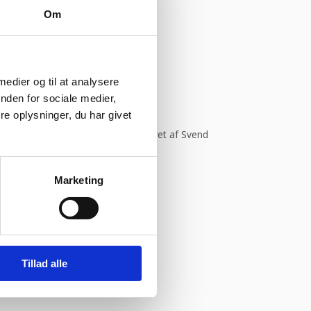
Om
 medier og til at analysere
onym
nden for sociale medier,
e oplysninger, du har givet
Kommer helt sikkert igen.”
Vurderet af Svend
Marketing
ym
Tillad alle