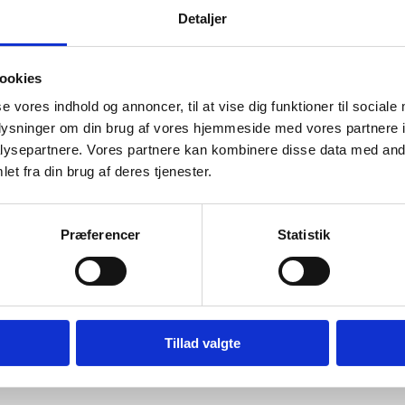
 Bengtson
Detaljer
eret af Christopher
ssen
ookies
raakjær
se vores indhold og annoncer, til at vise dig funktioner til sociale
d hvad han snakker om og kan vejlede os kunder”
Vurderet af An
oplysninger om din brug af vores hjemmeside med vores partnere i
rt vores anbefalinger.”
Vurderet af anonym
ysepartnere. Vores partnere kan kombinere disse data med andr
et fra din brug af deres tjenester.
op. En sjælden positiv fantastisk oplevelse, som jeg sent vil glemme! 
deret af Kirtha
Præferencer
Statistik
Vurderet af Kaj
Steffen
 hvad han snakker om og kan vejlede os kunder
Vurderet af Anon
Tillad valgte