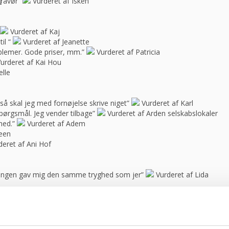
bravør”
Vurderet af Isken
Vurderet af Kaj
il “
Vurderet af Jeanette
blemer. Gode priser, mm.”
Vurderet af Patricia
urderet af Kai Hou
elle
e, så skal jeg med fornøjelse skrive niget”
Vurderet af Karl
spørgsmål. Jeg vender tilbage”
Vurderet af Arden selskabslokaler
hed.”
Vurderet af Adem
feen
deret af Ani Hof
n ingen gav mig den samme tryghed som jer”
Vurderet af Lida
f Steffen
Vurderet af Lone
rbejde”
Vurderet af Darut