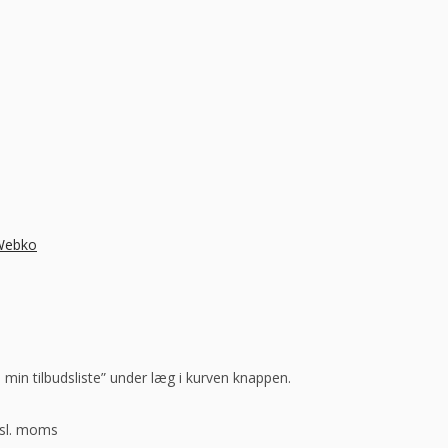
 Webko
l min tilbudsliste” under læg i kurven knappen.
ksl. moms