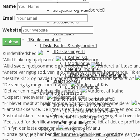
Pizzaudstyr
Name
Dejælter og Rulleborde
Dejælter
Email
Redskaber
Dejkasser
Website
Tilbehør
Butiksinventar
Disk, Buffet & salgsboder
Diskløsninger
Kundetilfredshed
Kaffedisk
“Altid flinke og hjælpsom”
Vurderet af Georg
Modulopbygget
“Altid søde, hjælpsomme og kompetente !”
Vurderet af Læse ant
Neutral montre
“Anette var rigtig sød, venlig og imødekommende kommende. Fik en f
Skraldespande-selvbetjening
“Bestilte kl.13 og havde tingene dagen efter kl.10. God service ☺”
Salgsboder
“De ved rigtig meget om møbler”
Vurderet af Kris
Uden indreting
“Det var en meget behagelig samtale.”
Vurderet af Käthe
Kaffe og Espresso
“Ekspert i hvidevarer “
Vurderet af Kris
Kaffemaskine til baristakaffe
“Er blevet mødt at hjælpsomme og utrolig søde medarbejdere”
V
Kaffemaskiner til filterkaffe
“Fantastisk service. De ligger sig virkelig i selen for at give en god 
Percolator kaffemaskine
Gastrobutikken – som både på priser og service er noget ud over de
Tilbehør til kaffebrygning
“Fedt sted for den lille mand der gerne vil købe lidt af det de prof
Vandbehandling
“Fin fyr, der løste opgaven”
Vurderet af Marlu
Koge, Varme og stege
“Første gang jeg har handlet her,men helt sikkert ikke sidste gang,Go
Komfur / kogebord, EL og GAS