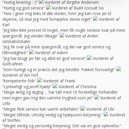
“Hurtig levering. :-)”
Vurderet af Birgitte Andersen
“Hurtig og god service”
Vurderet af Build consult Ivs
“Hvis I giver mig links til alle steder, hvor jeg kan rose jer til
skyerne, så skal jeg med fornøjelse skrive niget”
Vurderet af
Karl
“Jeg blev ikke presset til noget, men fik nogle seriøse svar på mine
spørgsmål. Jeg vender tilbage”
Vurderet af Arden
selskabslokaler
“Jeg fik svar på mine spørgsmål, og der var god service og
tålmodighed.”
Vurderet af Adem
“Jeg har brugt jer før og altid en god service!”
Vurderet af
Golfcafeen
“Kom hurtigt og er præcis det jeg bestilte. Pakket forsvarligt”
Vurderet af Ani Hof
“kompetente folk”
Vurderet af Frank
“Lynhurtigt og proff hjælp”
Vurderet af Christina
“Mega ærlig og dygtig … har talt med 10 forskellige forhandler
men ingen gav mig den samme tryghed som jer”
Vurderet af
Lida
“Meget flink service kan varmt anbefales”
Vurderet af Ole
“Meget tilfreds. Utrolig venlig og hjælpsom betjening.”
Vurderet
af Steffen
“Meget venlig og personlig betjening. Det var en god oplevelse.”