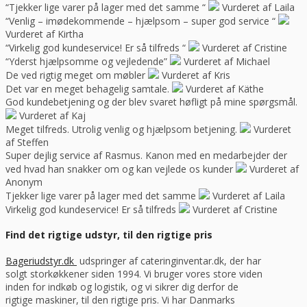
“Tjekker lige varer på lager med det samme “
Vurderet af Laila
“Venlig – imødekommende – hjælpsom – super god service “
Vurderet af Kirtha
“Virkelig god kundeservice! Er så tilfreds “
Vurderet af Cristine
“Yderst hjælpsomme og vejledende”
Vurderet af Michael
De ved rigtig meget om møbler
Vurderet af Kris
Det var en meget behagelig samtale.
Vurderet af Käthe
God kundebetjening og der blev svaret høfligt på mine spørgsmål.
Vurderet af Kaj
Meget tilfreds. Utrolig venlig og hjælpsom betjening.
Vurderet
af Steffen
Super dejlig service af Rasmus. Kanon med en medarbejder der
ved hvad han snakker om og kan vejlede os kunder
Vurderet af
Anonym
Tjekker lige varer på lager med det samme
Vurderet af Laila
Virkelig god kundeservice! Er så tilfreds
Vurderet af Cristine
Find det rigtige udstyr, til den rigtige pris
Bageriudstyr.dk
udspringer af cateringinventar.dk, der har
solgt storkøkkener siden 1994. Vi bruger vores store viden
inden for indkøb og logistik, og vi sikrer dig derfor de
rigtige maskiner, til den rigtige pris. Vi har Danmarks