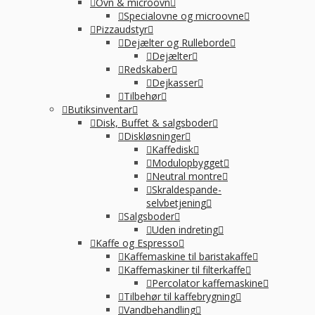
Ovn & microovn
Specialovne og microovne
Pizzaudstyr
Dejælter og Rulleborde
Dejælter
Redskaber
Dejkasser
Tilbehør
Butiksinventar
Disk, Buffet & salgsboder
Diskløsninger
Kaffedisk
Modulopbygget
Neutral montre
Skraldespande-
selvbetjening
Salgsboder
Uden indreting
Kaffe og Espresso
Kaffemaskine til baristakaffe
Kaffemaskiner til filterkaffe
Percolator kaffemaskine
Tilbehør til kaffebrygning
Vandbehandling