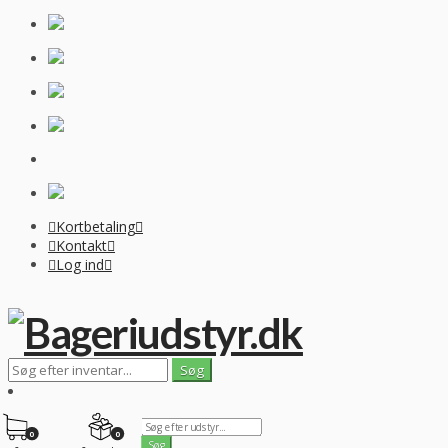
Kortbetaling
Kontakt
Log ind
0
0