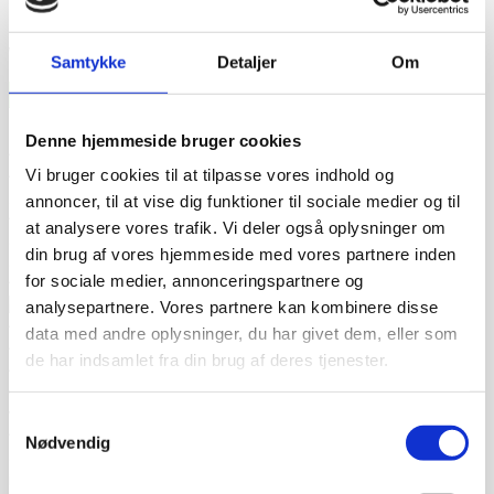
Email
Website
Samtykke
Detaljer
Om
Kundetilfredshed
Denne hjemmeside bruger cookies
“Altid flinke og hjælpsom”
Vurderet af Georg
Vi bruger cookies til at tilpasse vores indhold og
“Altid søde, hjælpsomme og kompetente !”
Vurderet af Læse
antik & retro
annoncer, til at vise dig funktioner til sociale medier og til
“Anette var rigtig sød, venlig og imødekommende kommende. Fik
at analysere vores trafik. Vi deler også oplysninger om
en fejl levering og fik løst det i løbet af to sekunder. God arbejde
din brug af vores hjemmeside med vores partnere inden
og god weekend”
Vurderet af Michael
for sociale medier, annonceringspartnere og
“Bestilte kl.13 og havde tingene dagen efter kl.10. God service ☺”
Vurderet af Heidi Buch Jensen
analysepartnere. Vores partnere kan kombinere disse
“De ved rigtig meget om møbler”
Vurderet af Kris
data med andre oplysninger, du har givet dem, eller som
“Det var en meget behagelig samtale.”
Vurderet af Käthe
de har indsamlet fra din brug af deres tjenester.
“Ekspert i hvidevarer “
Vurderet af Kris
“Er blevet mødt at hjælpsomme og utrolig søde medarbejdere”
Vurderet af Tina
Samtykkevalg
“Fantastisk service. De ligger sig virkelig i selen for at give en god
Nødvendig
oplevelse. Jeg fik leveret en stor ovn til Malmø, hvor de normalt
ikke har levering direkte, uden problemer. Jeg kan i høj grad