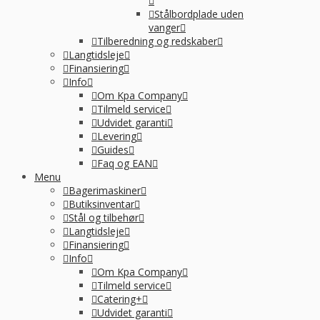
Stålbordplade uden
vanger
Tilberedning og redskaber
Langtidsleje
Finansiering
Info
Om Kpa Company
Tilmeld service
Udvidet garanti
Levering
Guides
Faq og EAN
Menu
Bagerimaskiner
Butiksinventar
Stål og tilbehør
Langtidsleje
Finansiering
Info
Om Kpa Company
Tilmeld service
Catering+
Udvidet garanti