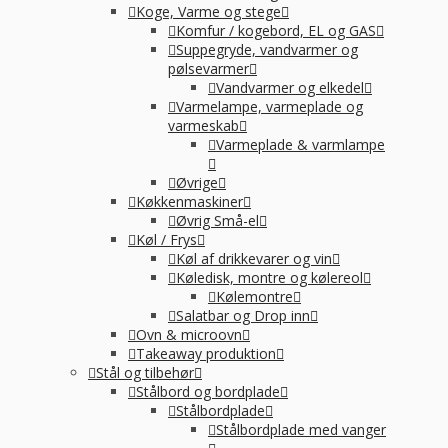
Koge, Varme og stege
Komfur / kogebord, EL og GAS
Suppegryde, vandvarmer og
pølsevarmer
Vandvarmer og elkedel
Varmelampe, varmeplade og
varmeskab
Varmeplade & varmlampe
Øvrige
Køkkenmaskiner
Øvrig Små-el
Køl / Frys
Køl af drikkevarer og vin
Køledisk, montre og kølereol
Kølemontre
Salatbar og Drop inn
Ovn & microovn
Takeaway produktion
Stål og tilbehør
Stålbord og bordplade
Stålbordplade
Stålbordplade med vanger