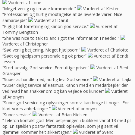
Vurderet af Lone
“Meget venlig og i møde kommende.”
Vurderet af Kirsten
“Professionel og hurtig modtagelse af de leverede varer. Nice
samarbejde”
Vurderet af Darut
“Rigtig flot forretning og kanon god service.”
Vurderet af
Tommy Bengtson
“She was nice to talk to and I got the information I needed “
Vurderet af Christopher
“Sød venlig betjening. Meget hjælpsom”
Vurderet af Charlotte
“Sødt og hjælpsom personale og ok priser”
Vurderet af Bendt
Jessen
“Stort udvalg. God service. Fornuftige priser.”
Vurderet af Bent
Graakjær
“Super at handle med, hurtig lev. God service.”
Vurderet af Lajla
“Super dejlig service af Rasmus. Kanon med en medarbejder der
ved hvad han snakker om og kan vejlede os kunder”
Vurderet
af Anonym
“Super god service og oplysninger som vi kan bruge til noget. For
klart vores anbefalinger.”
Vurderet af anonym
“Super service”
Vurderet af Brian Nielsen
“Telefon kontakt god! Men betjeningen i butikken var til 13 med pil
op. En sjælden positiv fantastisk oplevelse, som jeg sent vil
glemme! Kommer helt sikkert igen.”
Vurderet af Svend