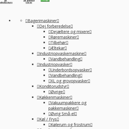
Se
Se gemte
ndkøbskurv
varer
Bagerimaskiner
Dej forberedelse
Dejæltere og mixere
Røremaskiner
Tilbehør
Æltekar
Industriopvaskemaskine
Vandbehandling
Industriopvasker
Underbordsopvasker
Vandbehandling
XL og grovopvasker
Konditorudstyr
Øvrige
Køkkenmaskiner
Vakuumpakkere og
pakkemaskiner
Øvrig Små-el
Køl / Frys
Kølerum og frostrum