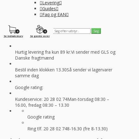
Levering
Guides
Faq og EAN
0
0
Se indkøbskurv
Se gemte varer
Hurtig levering fra kun 89 kr.
Vi sender med GLS og
Danske fragtmænd
Bestil inden klokken 13.30
Så sender vi lagervarer
samme dag
Google rating:
Kundeservice: 20 28 02 74
Man-torsdag 08:30 –
16.00, fredag 08:30 – 13.30
Google rating
Ring tlf. 20 28 02 74
8-16.30 (fre 8-13.30)