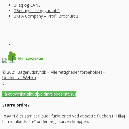
Faq og EAN
Betingelser og garanti
KPA Company – Profil Brochure
© 2021 Bageriudstyr.dk – Alle rettigheder forbeholdes–
Udviklet af Webko
Få et samlet tilbud
Se din tilbudsliste
(0)
Større ordre?
Prøv "Få et samlet tilbud" funktionen ved at sætte flueben i “Tilføj
til min tilbudsliste” under læg i kurven knappen.