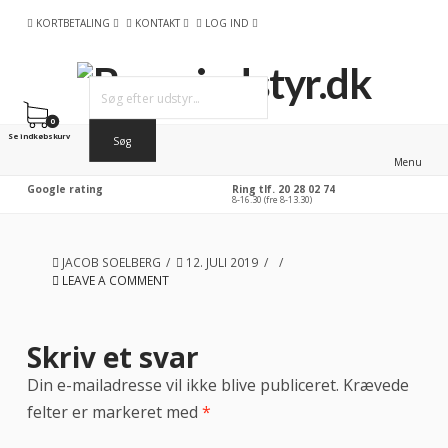
KORTBETALING
KONTAKT
LOG IND
0
Se indkøbskurv
Menu
Google rating
Ring tlf. 20 28 02 74
8-16.30 (fre 8-13.30)
JACOB SOELBERG
12. JULI 2019
LEAVE A COMMENT
Skriv et svar
Din e-mailadresse vil ikke blive publiceret.
Krævede
felter er markeret med
*