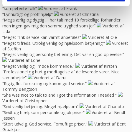
Vurderet af Ani Hof
“kompetente folk”
Vurderet af Frank
“Lynhurtigt og proff hjælp”
Vurderet af Christina
“Mega ærlig og dygtig … har talt med 10 forskellige forhandler
men ingen gav mig den samme tryghed som jer”
Vurderet af
Lida
“Meget flink service kan varmt anbefales”
Vurderet af Ole
“Meget tilfreds. Utrolig venlig og hjælpsom betjening.”
Vurderet
af Steffen
“Meget venlig og personlig betjening. Det var en god oplevelse.”
Vurderet af Lone
“Meget venlig og i møde kommende.”
Vurderet af Kirsten
“Professionel og hurtig modtagelse af de leverede varer. Nice
samarbejde”
Vurderet af Darut
“Rigtig flot forretning og kanon god service.”
Vurderet af
Tommy Bengtson
“She was nice to talk to and I got the information I needed “
Vurderet af Christopher
“Sød venlig betjening. Meget hjælpsom”
Vurderet af Charlotte
“Sødt og hjælpsom personale og ok priser”
Vurderet af Bendt
Jessen
“Stort udvalg. God service. Fornuftige priser.”
Vurderet af Bent
Graakjær