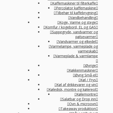
Kaffemaskiner til filterkaffe
Percolator kaffemaskine
Tilbehør til kaffebrygning
Vandbehandling
Koge, Varme og stege
Komfur / kogebord, EL og GAS
Suppegryde, vandvarmer og
pølsevarmer
Vandvarmer og elkedel
Varmelampe, varmeplade og
varmeskab
Varmeplade & varmlampe
Øvrige
Køkkenmaskiner
Øvrig Små-el
Køl / Frys
Køl af drikkevarer og vin
Køledisk, montre og kølereol
Kølemontre
Salatbar og Drop inn
Ovn & microovn
Takeaway produktion