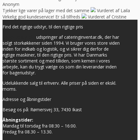
Anonym
Tjekker lige varer på lager med det samme
Vurderet af Laila
Virkelig god kundeservice! Er så tilfreds
Vurderet af Cristine
Find det rigtige udstyr, til den rigtige pris
Bageriudstyr.dk
udspringer af cateringinventar.dk, der har
solgt storkøkkener siden 1994. Vi bruger vores store viden
inden for indkøb og logistik, og vi sikrer dig derfor de
rigtige maskiner, til den rigtige pris. Vi har Danmarks
største sortiment og med tilliden, som kernen i vores
arbejde, kan du trygt vælge os som din leverandør inden
for bageriudstyr.
Udelukkende salg til erhverv. Alle priser på siden er ekskl.
moms.
Adresse og åbningstider
Besøg os på: Rømersvej 33, 7430 Ikast
Åbningstider:
Mandag til torsdag fra 08:30 – 16:00.
Fredag fra 08.30 – 13.30.