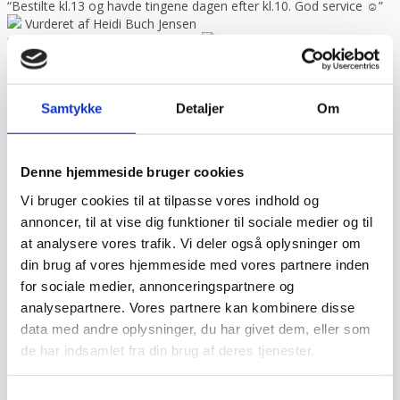
“Bestilte kl.13 og havde tingene dagen efter kl.10. God service ☺”
Vurderet af Heidi Buch Jensen
“De ved rigtig meget om møbler”
Vurderet af Kris
“Det var en meget behagelig samtale.”
Vurderet af Käthe
“Ekspert i hvidevarer “
Vurderet af Kris
“Er blevet mødt at hjælpsomme og utrolig søde medarbejdere”
Samtykke
Detaljer
Om
Vurderet af Tina
“Fantastisk service. De ligger sig virkelig i selen for at give en god
oplevelse. Jeg fik leveret en stor ovn til Malmø, hvor de normalt
ikke har levering direkte, uden problemer. Jeg kan i høj grad
Denne hjemmeside bruger cookies
anbefale Gastrobutikken – som både på priser og service er noget
ud over det sædvanlige.”
Vurderet af Peter Holm
Vi bruger cookies til at tilpasse vores indhold og
“Fedt sted for den lille mand der gerne vil købe lidt af det de proff
annoncer, til at vise dig funktioner til sociale medier og til
bruger søde og hjælpsomme ansatte”
Vurderet af Henrik
at analysere vores trafik. Vi deler også oplysninger om
Hauge
din brug af vores hjemmeside med vores partnere inden
“Fin fyr, der løste opgaven”
Vurderet af Marlu
“Første gang jeg har handlet her,men helt sikkert ikke sidste
for sociale medier, annonceringspartnere og
gang,Go service og en super flink sælger i røret Kan klart anbefale
analysepartnere. Vores partnere kan kombinere disse
at handle her”
Vurderet af Ole
data med andre oplysninger, du har givet dem, eller som
“Glade gutter svarer meget klart og for gjort det arb, de lover med
de har indsamlet fra din brug af deres tjenester.
bravør”
Vurderet af Isken
“God faglig og personlig betjening.”
Vurderet af Kenneth Lynge
“God hjælp fra service afd”
Vurderet af Benny
Samtykkevalg