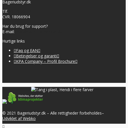
Bageriudstyr.dk
Tlf.
78 76 36 12
CVR. 18066904
Har du brug for support?
E-mail:
mail@cateringinventar.dk
Hurtige links
Faq og EAN
Betingelser og garanti
KPA Company – Profil Brochure
© 2021 Bageriudstyr.dk – Alle rettigheder forbeholdes–
Udviklet af Webko