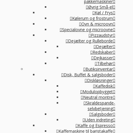
pakkemaskiner
Øvrig Små-el
Køl / Frys
Kølerum og frostrum
Ovn & microovn
Specialovne og microovne
Pizzaudstyr
Dejælter og Rulleborde
Dejælter
Redskaber
Dejkasser
Tilbehør
Butiksinventar
Disk, Buffet & salgsboder
Diskløsninger
Kaffedisk
Modulopbygget
Neutral montre
Skraldespande-
selvbetjening
Salgsboder
Uden indreting
Kaffe og Espresso
Kaffemaskine til baristakaffe