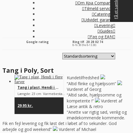
Få et samlet tilbud
Om Kpa Company
Tilmeld service
Catering+
Udvidet garanti
Levering
Guides
Faq og EAN
Google rating
Ring tlf. 20 28 02 74
8-16.30 (fre 8-13.30)
Tang i Poly, Sort
Kundetilfredshed
“Altid flinke og hjælpsom”
Tang i plast, Hendi i flere farver
Vurderet af Georg
Længde: 23 cm Varmebestandighed op til 100°C
“Altid søde, hjælpsomme og
kompetente !”
Vurderet af
29,95
kr.
Læse antik & retro
“Anette var rigtig sød, venlig og
imødekommende kommende.
Fik en fejl levering og fik løst det i løbet af to sekunder. God
arbejde og god weekend”
Vurderet af Michael