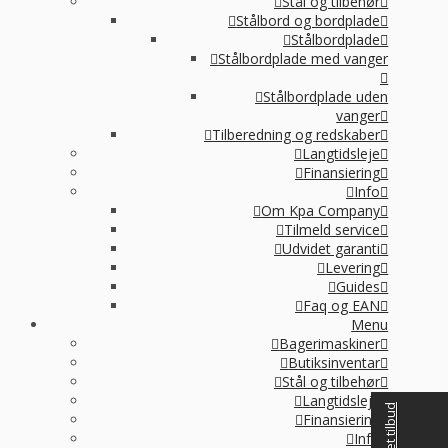
Stål og tilbehør
Stålbord og bordplade
Stålbordplade
Stålbordplade med vanger
Stålbordplade uden
vanger
Tilberedning og redskaber
Langtidsleje
Finansiering
Info
Om Kpa Company
Tilmeld service
Udvidet garanti
Levering
Guides
Faq og EAN
Menu
Bagerimaskiner
Butiksinventar
Stål og tilbehør
Langtidsleje
Finansiering
Info