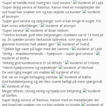
“Super at handle med, hurtig lev. God service.”
Vurderet af Lajla
“Super dejlig service af Rasmus. Kanon med en medarbejder der
ved hvad han snakker om og kan vejlede os kunder”
Vurderet
af Anonym
“Super god service og oplysninger som vi kan bruge til noget. For
klart vores anbefalinger.”
Vurderet af anonym
“Super service”
Vurderet af Brian Nielsen
“Telefon kontakt god! Men betjeningen i butikken var til 13 med pil
op. En sjælden positiv fantastisk oplevelse, som jeg sent vil
glemme! Kommer helt sikkert igen.”
Vurderet af Svend
“Tjekker lige varer på lager med det samme “
Vurderet af Laila
“Venlig – imødekommende – hjælpsom – super god service “
Vurderet af Kirtha
“Virkelig god kundeservice! Er så tilfreds “
Vurderet af Cristine
“Yderst hjælpsomme og vejledende”
Vurderet af Michael
De ved rigtig meget om møbler
Vurderet af Kris
Det var en meget behagelig samtale.
Vurderet af Käthe
God kundebetjening og der blev svaret høfligt på mine spørgsmål.
Vurderet af Kaj
Meget tilfreds. Utrolig venlig og hjælpsom betjening.
Vurderet
af Steffen
Super dejlig service af Rasmus. Kanon med en medarbejder der
ved hvad han snakker om og kan vejlede os kunder
Vurderet af