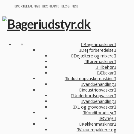
KORTBETALING
KONTAKT
LOG IND
Bagerimaskiner
Dej forberedelse
Dejæltere og mixere
Røremaskiner
Tilbehør
Æltekar
Industriopvaskemaskine
Vandbehandling
Industriopvasker
Underbordsopvasker
Vandbehandling
XL og grovopvasker
Konditorudstyr
Øvrige
Køkkenmaskiner
Vakuumpakkere og