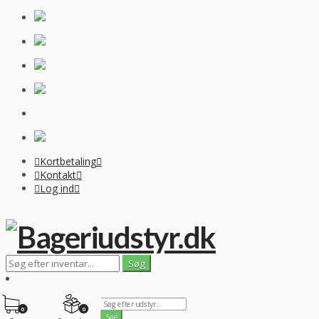
Kortbetaling
Kontakt
Log ind
0
0