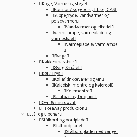
Koge, Varme og stege
Komfur / kogebord, EL og GAS
Suppegryde, vandvarmer og
pølsevarmer
Vandvarmer og elkedel
Varmelampe, varmeplade og
varmeskab
Varmeplade & varmlampe
Øvrige
Køkkenmaskiner
Øvrig Små-el
Køl / Frys
Køl af drikkevarer og vin
Køledisk, montre og kølereol
Kølemontre
Salatbar og Drop inn
Ovn & microovn
Takeaway produktion
Stål og tilbehør
Stålbord og bordplade
Stålbordplade
Stålbordplade med vanger