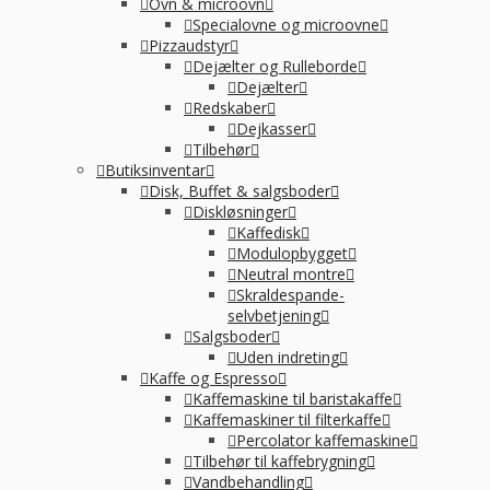
Ovn & microovn
Specialovne og microovne
Pizzaudstyr
Dejælter og Rulleborde
Dejælter
Redskaber
Dejkasser
Tilbehør
Butiksinventar
Disk, Buffet & salgsboder
Diskløsninger
Kaffedisk
Modulopbygget
Neutral montre
Skraldespande-
selvbetjening
Salgsboder
Uden indreting
Kaffe og Espresso
Kaffemaskine til baristakaffe
Kaffemaskiner til filterkaffe
Percolator kaffemaskine
Tilbehør til kaffebrygning
Vandbehandling