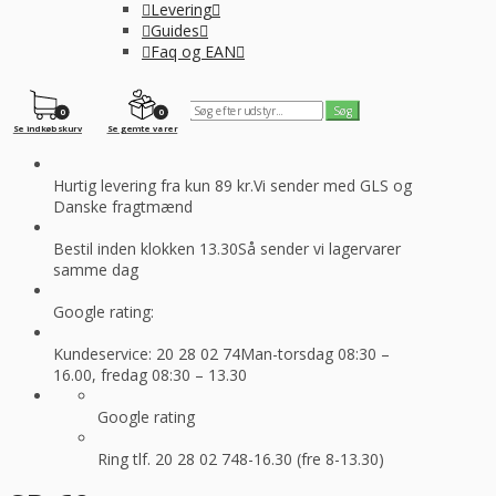
Levering
Guides
Faq og EAN
0
0
Se indkøbskurv
Se gemte varer
Hurtig levering fra kun 89 kr.
Vi sender med GLS og
Danske fragtmænd
Bestil inden klokken 13.30
Så sender vi lagervarer
samme dag
Google rating:
Kundeservice: 20 28 02 74
Man-torsdag 08:30 –
16.00, fredag 08:30 – 13.30
Google rating
Ring tlf. 20 28 02 74
8-16.30 (fre 8-13.30)