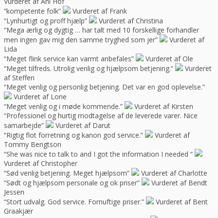
Vurderet af Ani Hof
“kompetente folk”
Vurderet af Frank
“Lynhurtigt og proff hjælp”
Vurderet af Christina
“Mega ærlig og dygtig … har talt med 10 forskellige forhandler
men ingen gav mig den samme tryghed som jer”
Vurderet af
Lida
“Meget flink service kan varmt anbefales”
Vurderet af Ole
“Meget tilfreds. Utrolig venlig og hjælpsom betjening.”
Vurderet
af Steffen
“Meget venlig og personlig betjening. Det var en god oplevelse.”
Vurderet af Lone
“Meget venlig og i møde kommende.”
Vurderet af Kirsten
“Professionel og hurtig modtagelse af de leverede varer. Nice
samarbejde”
Vurderet af Darut
“Rigtig flot forretning og kanon god service.”
Vurderet af
Tommy Bengtson
“She was nice to talk to and I got the information I needed “
Vurderet af Christopher
“Sød venlig betjening. Meget hjælpsom”
Vurderet af Charlotte
“Sødt og hjælpsom personale og ok priser”
Vurderet af Bendt
Jessen
“Stort udvalg. God service. Fornuftige priser.”
Vurderet af Bent
Graakjær