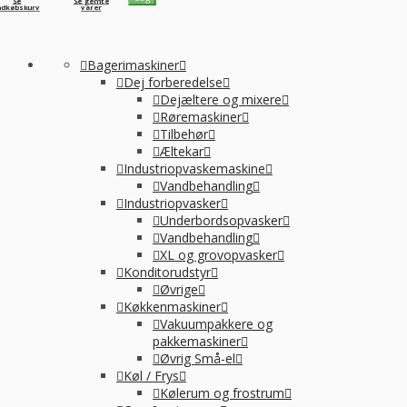
Se
Se gemte
ndkøbskurv
varer
Bagerimaskiner
Dej forberedelse
Dejæltere og mixere
Røremaskiner
Tilbehør
Æltekar
Industriopvaskemaskine
Vandbehandling
Industriopvasker
Underbordsopvasker
Vandbehandling
XL og grovopvasker
Konditorudstyr
Øvrige
Køkkenmaskiner
Vakuumpakkere og
pakkemaskiner
Øvrig Små-el
Køl / Frys
Kølerum og frostrum