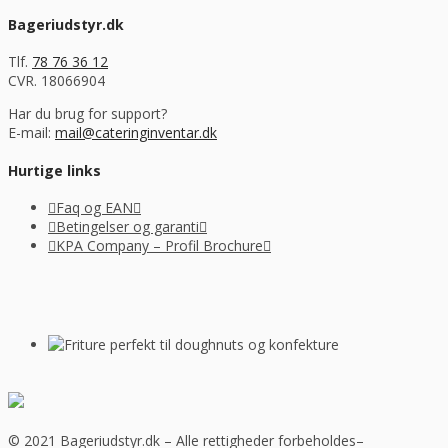
Bageriudstyr.dk
Tlf.
78 76 36 12
CVR. 18066904
Har du brug for support?
E-mail:
mail@cateringinventar.dk
Hurtige links
Faq og EAN
Betingelser og garanti
KPA Company – Profil Brochure
© 2021 Bageriudstyr.dk – Alle rettigheder forbeholdes–