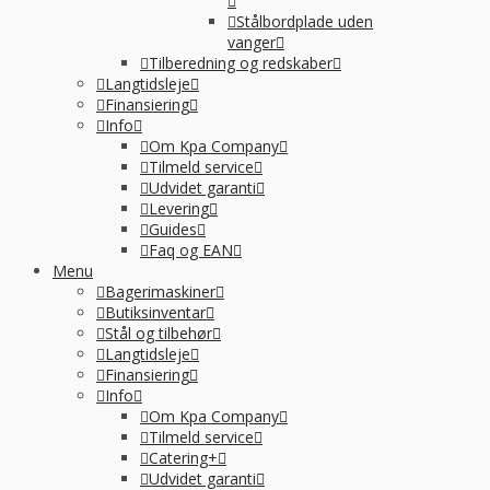
Stålbordplade uden
vanger
Tilberedning og redskaber
Langtidsleje
Finansiering
Info
Om Kpa Company
Tilmeld service
Udvidet garanti
Levering
Guides
Faq og EAN
Menu
Bagerimaskiner
Butiksinventar
Stål og tilbehør
Langtidsleje
Finansiering
Info
Om Kpa Company
Tilmeld service
Catering+
Udvidet garanti