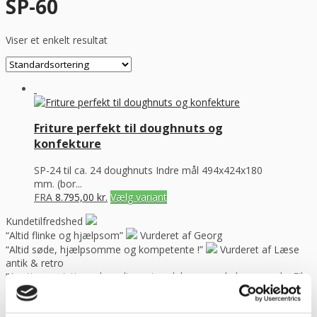
SP-60
Viser et enkelt resultat
Friture perfekt til doughnuts og
konfekture
SP-24 til ca. 24 doughnuts Indre mål 494x424x180
mm. (bor...
FRA
8.795,00
kr.
Vælg variant
Kundetilfredshed
“Altid flinke og hjælpsom”
Vurderet af Georg
“Altid søde, hjælpsomme og kompetente !”
Vurderet af Læse
antik & retro
“Anette var rigtig sød, venlig og imødekommende kommende. Fik
en fejl levering og fik løst det i løbet af to sekunder. God arbejde
og god weekend”
Vurderet af Michael