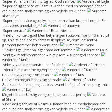
“Super at handle med, hurtig lev. God service.”
Vurderet af Lajla
“Super dejlig service af Rasmus. Kanon med en medarbejder der
ved hvad han snakker om og kan vejlede os kunder”
Vurderet
af Anonym
“Super god service og oplysninger som vi kan bruge til noget. For
klart vores anbefalinger.”
Vurderet af anonym
“Super service”
Vurderet af Brian Nielsen
“Telefon kontakt god! Men betjeningen i butikken var til 13 med pil
op. En sjælden positiv fantastisk oplevelse, som jeg sent vil
glemme! Kommer helt sikkert igen.”
Vurderet af Svend
“Tjekker lige varer på lager med det samme “
Vurderet af Laila
“Venlig – imødekommende – hjælpsom – super god service “
Vurderet af Kirtha
“Virkelig god kundeservice! Er så tilfreds “
Vurderet af Cristine
“Yderst hjælpsomme og vejledende”
Vurderet af Michael
De ved rigtig meget om møbler
Vurderet af Kris
Det var en meget behagelig samtale.
Vurderet af Käthe
God kundebetjening og der blev svaret høfligt på mine spørgsmål.
Vurderet af Kaj
Meget tilfreds. Utrolig venlig og hjælpsom betjening.
Vurderet
af Steffen
Super dejlig service af Rasmus. Kanon med en medarbejder der
ved hvad han snakker om og kan vejlede os kunder
Vurderet af