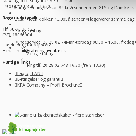
Mandag til torsdag fra 08:30 – 16:00.
Fredag fra 08.30 – 13.30.
Hurtig levering fra kun 89 kr.
Vi sender med GLS og Danske f
Bageriudstyr.dk
Bestil inden klokken 13.30
Så sender vi lagervarer samme dag
Tlf.
78 76 36 12
Google rating:
CVR. 18066904
Kundeservice: 20 28 02 74
Man-torsdag 08:30 – 16.00, fredag 
Har du brug for support?
E-mail:
mail@cateringinventar.dk
Google rating
Hurtige links
Ring tlf. 20 28 02 74
8-16.30 (fre 8-13.30)
Faq og EAN
Betingelser og garanti
KPA Company – Profil Brochure