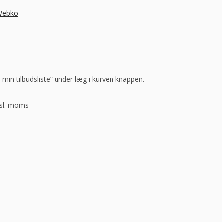
 Webko
l min tilbudsliste” under læg i kurven knappen.
ksl. moms