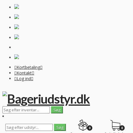
Kortbetaling
Kontakt
Log ind
0
0