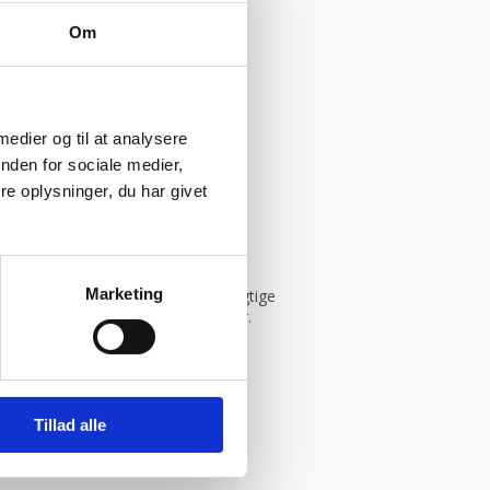
Om
 medier og til at analysere
nden for sociale medier,
ym
e oplysninger, du har givet
Marketing
istik, og vi sikrer dig derfor de rigtige
in leverandør inden for bageriudstyr.
Tillad alle