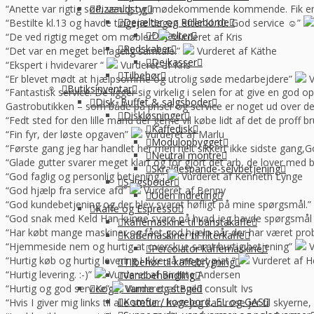
“Anette var rigtig sød, venlig og imødekommende kommende. Fik en f
Pizzaudstyr
Dejælter og Rulleborde
“Bestilte kl.13 og havde tingene dagen efter kl.10. God service ☺”
Dejælter
“De ved rigtig meget om møbler”
Vurderet af Kris
Redskaber
“Det var en meget behagelig samtale.”
Vurderet af Käthe
Dejkasser
“Ekspert i hvidevarer “
Vurderet af Kris
Tilbehør
“Er blevet mødt at hjælpsomme og utrolig søde medarbejdere”
V
Butiksinventar
“Fantastisk service. De ligger sig virkelig i selen for at give en god 
Disk, Buffet & salgsboder
Gastrobutikken – som både på priser og service er noget ud over de
Diskløsninger
“Fedt sted for den lille mand der gerne vil købe lidt af det de prof
Kaffedisk
“Fin fyr, der løste opgaven”
Vurderet af Marlu
Modulopbygget
“Første gang jeg har handlet her,men helt sikkert ikke sidste gang,Go
Neutral montre
“Glade gutter svarer meget klart og for gjort det arb, de lover med 
Skraldespande-selvbetjening
“God faglig og personlig betjening.”
Vurderet af Kenneth Lynge
Salgsboder
“God hjælp fra service afd”
Vurderet af Benny
Uden indreting
“God kundebetjening og der blev svaret høfligt på mine spørgsmål.”
Kaffe og Espresso
“God snak med Keld Han kunne svare på hvad jeg havde spørgsmål t
Kaffemaskine til baristakaffe
“Har købt mange maskiner og fået god hjælp når der har været pro
Kaffemaskiner til filterkaffe
“Hjemmeside nem og hurtig at overskue samt hurtig betjening”
V
Percolator kaffemaskine
“Hurtig køb og hurtig levering ! Ikke så meget pjat “
Vurderet af H
Tilbehør til kaffebrygning
“Hurtig levering. :-)”
Vurderet af Birgitte Andersen
Vandbehandling
“Hurtig og god service”
Vurderet af Build consult Ivs
Koge, Varme og stege
Komfur / kogebord, EL og GAS
“Hvis I giver mig links til alle steder, hvor jeg kan rose jer til skyern