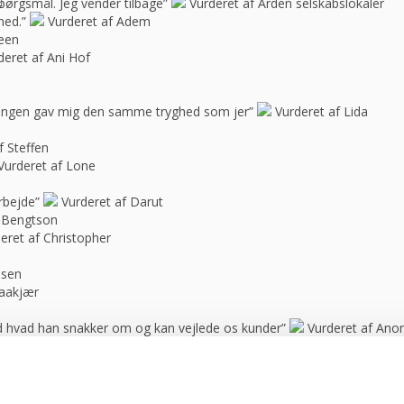
spørgsmål. Jeg vender tilbage”
Vurderet af Arden selskabslokaler
hed.”
Vurderet af Adem
feen
deret af Ani Hof
n ingen gav mig den samme tryghed som jer”
Vurderet af Lida
f Steffen
Vurderet af Lone
rbejde”
Vurderet af Darut
 Bengtson
eret af Christopher
ssen
raakjær
d hvad han snakker om og kan vejlede os kunder”
Vurderet af An
rt vores anbefalinger.”
Vurderet af anonym
op. En sjælden positiv fantastisk oplevelse, som jeg sent vil glemme! 