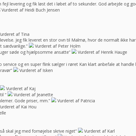
ejl levering og fik løst det i løbet af to sekunder. God arbejde og 
Vurderet af Heidi Buch Jensen
urderet af Tina
oplevelse. Jeg fik leveret en stor ovn til Malmø, hvor de normalt ikke h
t sædvanlige.”
Vurderet af Peter Holm
f bruger søde og hjælpsomme ansatte”
Vurderet af Henrik Hauge
 service og en super flink sælger i røret Kan klart anbefale at handle 
bravør”
Vurderet af Isken
Vurderet af Kaj
il “
Vurderet af Jeanette
blemer. Gode priser, mm.”
Vurderet af Patricia
urderet af Kai Hou
elle
e, så skal jeg med fornøjelse skrive niget”
Vurderet af Karl