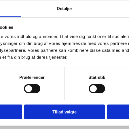
deret af Kirtha
Detaljer
ookies
Vurderet af Kaj
se vores indhold og annoncer, til at vise dig funktioner til sociale
Steffen
oplysninger om din brug af vores hjemmeside med vores partnere i
 hvad han snakker om og kan vejlede os kunder
Vurderet af Anon
ysepartnere. Vores partnere kan kombinere disse data med andr
et fra din brug af deres tjenester.
Præferencer
Statistik
køkkener siden 1994. Vi bruger vores store viden inden for indkøb og log
 med tilliden, som kernen i vores arbejde, kan du trygt vælge os som d
Tillad valgte