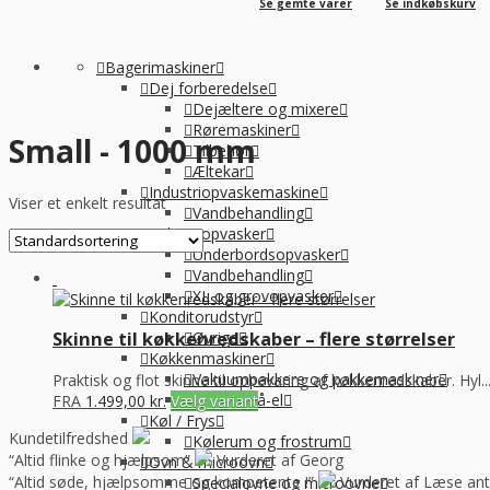
Se gemte varer
Se indkøbskurv
Bagerimaskiner
Dej forberedelse
Dejæltere og mixere
Røremaskiner
Small - 1000 mm
Tilbehør
Æltekar
Industriopvaskemaskine
Viser et enkelt resultat
Vandbehandling
Industriopvasker
Underbordsopvasker
Vandbehandling
XL og grovopvasker
Konditorudstyr
Øvrige
Skinne til køkkenredskaber – flere størrelser
Køkkenmaskiner
Vakuumpakkere og pakkemaskiner
Praktisk og flot skinne til opbevaring af køkkenredskaber. Hyl..
Øvrig Små-el
FRA
1.499,00
kr.
Vælg variant
Køl / Frys
Kundetilfredshed
Kølerum og frostrum
“Altid flinke og hjælpsom”
Vurderet af Georg
Ovn & microovn
“Altid søde, hjælpsomme og kompetente !”
Vurderet af Læse ant
Specialovne og microovne