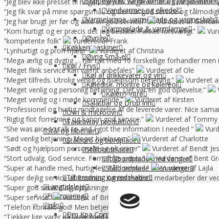
Suppegryde, vandvarmer og pølsevarmer
“Jeg blev ikke presset til noget, men fik nogle seriøse svar på mine 
Vandvarmer og elkedel
“Jeg fik svar på mine spørgsmål, og der var god service og tålmodig
Varmelampe, varmeplade og varmeskab
“Jeg har brugt jer før og altid en god service!”
Vurderet af Golfca
Varmeplade & varmlampe
“Kom hurtigt og er præcis det jeg bestilte. Pakket forsvarligt”
Vur
Øvrige
“kompetente folk”
Vurderet af Frank
Køkkenmaskiner
“Lynhurtigt og proff hjælp”
Vurderet af Christina
Øvrig Små-el
“Mega ærlig og dygtig … har talt med 10 forskellige forhandler me
Køl / Frys
“Meget flink service kan varmt anbefales”
Vurderet af Ole
Køl af drikkevarer og vin
“Meget tilfreds. Utrolig venlig og hjælpsom betjening.”
Vurderet a
Køledisk, montre og kølereol
“Meget venlig og personlig betjening. Det var en god oplevelse.”
Kølemontre
“Meget venlig og i møde kommende.”
Vurderet af Kirsten
Salatbar og Drop inn
“Professionel og hurtig modtagelse af de leverede varer. Nice sama
Ovn & microovn
“Rigtig flot forretning og kanon god service.”
Vurderet af Tommy
Takeaway produktion
“She was nice to talk to and I got the information I needed “
Vurd
Stål og tilbehør
“Sød venlig betjening. Meget hjælpsom”
Vurderet af Charlotte
Stålbord og bordplade
“Sødt og hjælpsom personale og ok priser”
Vurderet af Bendt Je
Stålbordplade
“Stort udvalg. God service. Fornuftige priser.”
Vurderet af Bent G
Stålbordplade med vanger
“Super at handle med, hurtig lev. God service.”
Vurderet af Lajla
Stålbordplade uden vanger
Tilberedning og redskaber
“Super dejlig service af Rasmus. Kanon med en medarbejder der ve
Langtidsleje
“Super god service og oplysninger som vi kan bruge til noget. For kla
Finansiering
“Super service”
Vurderet af Brian Nielsen
Info
“Telefon kontakt god! Men betjeningen i butikken var til 13 med pil 
Om Kpa Company
“Tjekker lige varer på lager med det samme “
Vurderet af Laila