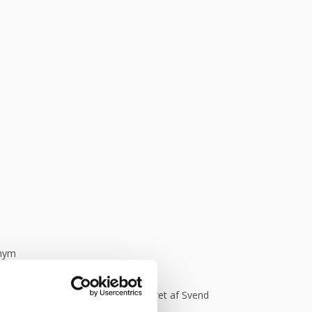
onym
Kommer helt sikkert igen.”
Vurderet af Svend