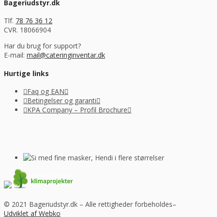
Bageriudstyr.dk
Tlf.
78 76 36 12
CVR. 18066904
Har du brug for support?
E-mail:
mail@cateringinventar.dk
Hurtige links
Faq og EAN
Betingelser og garanti
KPA Company – Profil Brochure
© 2021 Bageriudstyr.dk – Alle rettigheder forbeholdes–
Udviklet af Webko