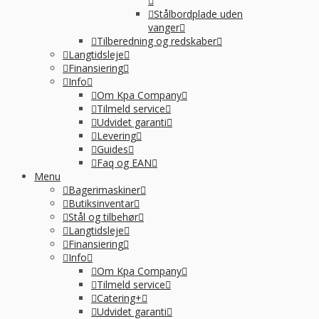
Stålbordplade uden
vanger
Tilberedning og redskaber
Langtidsleje
Finansiering
Info
Om Kpa Company
Tilmeld service
Udvidet garanti
Levering
Guides
Faq og EAN
Menu
Bagerimaskiner
Butiksinventar
Stål og tilbehør
Langtidsleje
Finansiering
Info
Om Kpa Company
Tilmeld service
Catering+
Udvidet garanti