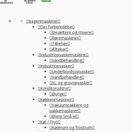
Se
Se gemte
ndkøbskurv
varer
Bagerimaskiner
Dej forberedelse
Dejæltere og mixere
Røremaskiner
Tilbehør
Æltekar
Industriopvaskemaskine
Vandbehandling
Industriopvasker
Underbordsopvasker
Vandbehandling
XL og grovopvasker
Konditorudstyr
Øvrige
Køkkenmaskiner
Vakuumpakkere og
pakkemaskiner
Øvrig Små-el
Køl / Frys
Kølerum og frostrum