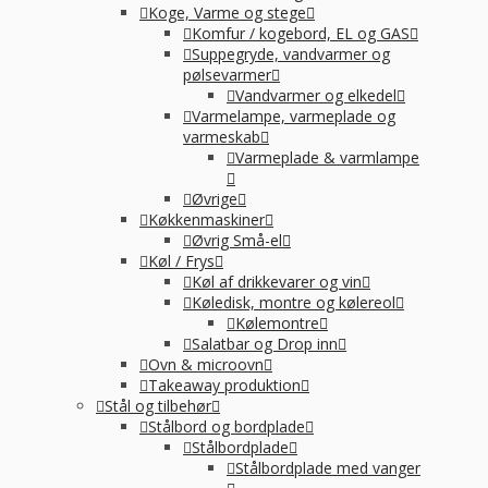
Koge, Varme og stege
Komfur / kogebord, EL og GAS
Suppegryde, vandvarmer og
pølsevarmer
Vandvarmer og elkedel
Varmelampe, varmeplade og
varmeskab
Varmeplade & varmlampe
Øvrige
Køkkenmaskiner
Øvrig Små-el
Køl / Frys
Køl af drikkevarer og vin
Køledisk, montre og kølereol
Kølemontre
Salatbar og Drop inn
Ovn & microovn
Takeaway produktion
Stål og tilbehør
Stålbord og bordplade
Stålbordplade
Stålbordplade med vanger