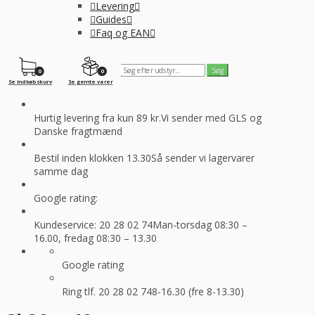
Levering
Guides
Faq og EAN
0
0
Se indkøbskurv
Se gemte varer
Hurtig levering fra kun 89 kr.
Vi sender med GLS og
Danske fragtmænd
Bestil inden klokken 13.30
Så sender vi lagervarer
samme dag
Google rating:
Kundeservice: 20 28 02 74
Man-torsdag 08:30 –
16.00, fredag 08:30 – 13.30
Google rating
Ring tlf. 20 28 02 74
8-16.30 (fre 8-13.30)