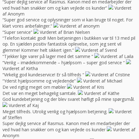
“Super dejlig service af Rasmus. Kanon med en medarbejder der
ved hvad han snakker om og kan vejlede os kunder”
Vurderet
af Anonym
“Super god service og oplysninger som vi kan bruge til noget. For
klart vores anbefalinger.”
Vurderet af anonym
“Super service”
Vurderet af Brian Nielsen
“Telefon kontakt god! Men betjeningen i butikken var til 13 med pil
op. En sjælden positiv fantastisk oplevelse, som jeg sent vil
glemme! Kommer helt sikkert igen.”
Vurderet af Svend
“Tjekker lige varer på lager med det samme “
Vurderet af Laila
“Venlig – imødekommende – hjælpsom – super god service “
Vurderet af Kirtha
“Virkelig god kundeservice! Er så tilfreds “
Vurderet af Cristine
“Yderst hjælpsomme og vejledende”
Vurderet af Michael
De ved rigtig meget om møbler
Vurderet af Kris
Det var en meget behagelig samtale.
Vurderet af Käthe
God kundebetjening og der blev svaret høfligt på mine spørgsmål.
Vurderet af Kaj
Meget tilfreds. Utrolig venlig og hjælpsom betjening.
Vurderet
af Steffen
Super dejlig service af Rasmus. Kanon med en medarbejder der
ved hvad han snakker om og kan vejlede os kunder
Vurderet af
Anonym