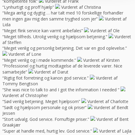
“kompetente folk”
Vurderet af Frank
“Lynhurtigt og proff hjælp”
Vurderet af Christina
“Mega ærlig og dygtig … har talt med 10 forskellige forhandler
men ingen gav mig den samme tryghed som jer”
Vurderet af
Lida
“Meget flink service kan varmt anbefales”
Vurderet af Ole
“Meget tilfreds. Utrolig venlig og hjælpsom betjening.”
Vurderet
af Steffen
“Meget venlig og personlig betjening. Det var en god oplevelse.”
Vurderet af Lone
“Meget venlig og i møde kommende.”
Vurderet af Kirsten
“Professionel og hurtig modtagelse af de leverede varer. Nice
samarbejde”
Vurderet af Darut
“Rigtig flot forretning og kanon god service.”
Vurderet af
Tommy Bengtson
“She was nice to talk to and I got the information I needed “
Vurderet af Christopher
“Sød venlig betjening. Meget hjælpsom”
Vurderet af Charlotte
“Sødt og hjælpsom personale og ok priser”
Vurderet af Bendt
Jessen
“Stort udvalg. God service. Fornuftige priser.”
Vurderet af Bent
Graakjær
“Super at handle med, hurtig lev. God service.”
Vurderet af Lajla