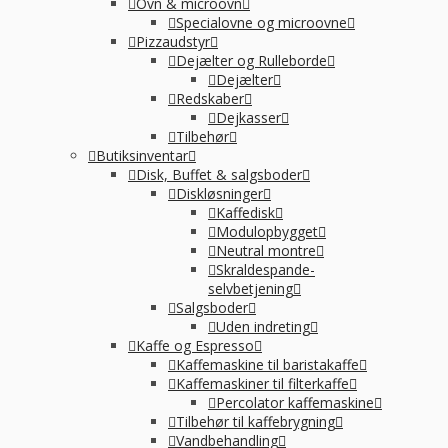
Ovn & microovn
Specialovne og microovne
Pizzaudstyr
Dejælter og Rulleborde
Dejælter
Redskaber
Dejkasser
Tilbehør
Butiksinventar
Disk, Buffet & salgsboder
Diskløsninger
Kaffedisk
Modulopbygget
Neutral montre
Skraldespande-
selvbetjening
Salgsboder
Uden indreting
Kaffe og Espresso
Kaffemaskine til baristakaffe
Kaffemaskiner til filterkaffe
Percolator kaffemaskine
Tilbehør til kaffebrygning
Vandbehandling