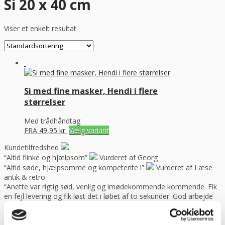
Si 20 x 40 cm
Viser et enkelt resultat
Si med fine masker, Hendi i flere
størrelser
Med trådhåndtag
FRA
49,95
kr.
Vælg variant
Kundetilfredshed
“Altid flinke og hjælpsom”
Vurderet af Georg
“Altid søde, hjælpsomme og kompetente !”
Vurderet af Læse
antik & retro
“Anette var rigtig sød, venlig og imødekommende kommende. Fik
en fejl levering og fik løst det i løbet af to sekunder. God arbejde
og god weekend”
Vurderet af Michael
“Bestilte kl.13 og havde tingene dagen efter kl.10. God service ☺”