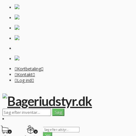
Kortbetaling
Kontakt
Log ind
0
0