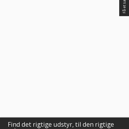
Vurderet af Käthe
God kundebetjening og der blev svaret høfligt på mine spørgsmål.
Vurderet af Kaj
Meget tilfreds. Utrolig venlig og hjælpsom betjening.
Vurderet af Steffen
Super dejlig service af Rasmus. Kanon med en medarbejder der ved
hvad han snakker om og kan vejlede os kunder
Vurderet af Anonym
Tjekker lige varer på lager med det samme
Vurderet af Laila
Virkelig god kundeservice! Er så tilfreds
Vurderet af Cristine
Find det rigtige udstyr, til den rigtige