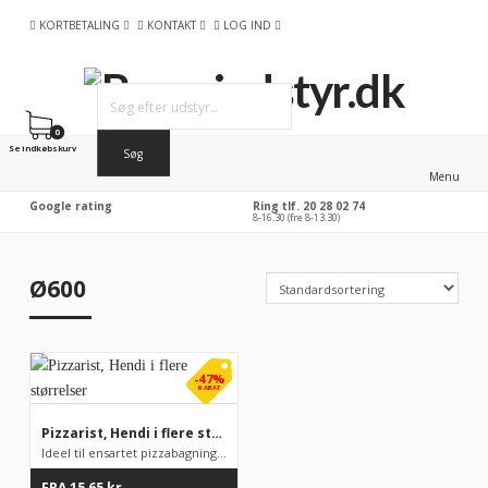
KORTBETALING
KONTAKT
LOG IND
0
Se indkøbskurv
Menu
Google rating
Ring tlf. 20 28 02 74
8-16.30 (fre 8-13.30)
Ø600
-47%
RABAT
Pizzarist, Hendi i flere størrelser
Ideel til ensartet pizzabagning.Fremstillet af aluminium.
FRA
15,65
kr.