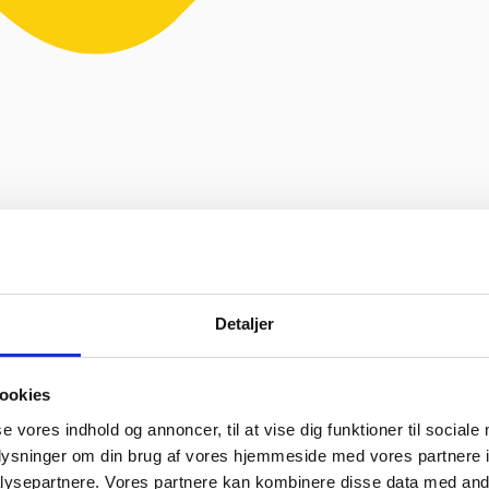
ik & retro
ejl levering og fik løst det i løbet af to sekunder. God arbejde og 
Vurderet af Heidi Buch Jensen
Detaljer
urderet af Tina
ookies
oplevelse. Jeg fik leveret en stor ovn til Malmø, hvor de normalt ikke h
t sædvanlige.”
Vurderet af Peter Holm
se vores indhold og annoncer, til at vise dig funktioner til sociale
f bruger søde og hjælpsomme ansatte”
Vurderet af Henrik Hauge
oplysninger om din brug af vores hjemmeside med vores partnere i
ysepartnere. Vores partnere kan kombinere disse data med andr