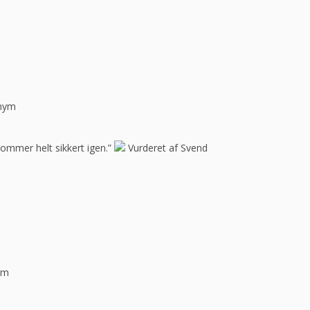
onym
Kommer helt sikkert igen.”
Vurderet af Svend
ym