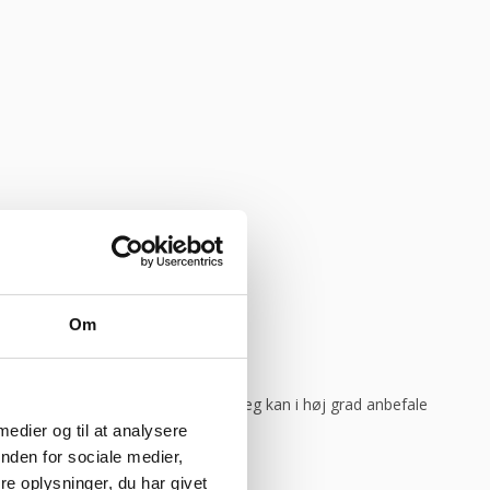
god weekend”
Vurderet af Michael
Om
ar levering direkte, uden problemer. Jeg kan i høj grad anbefale
 medier og til at analysere
nden for sociale medier,
e oplysninger, du har givet