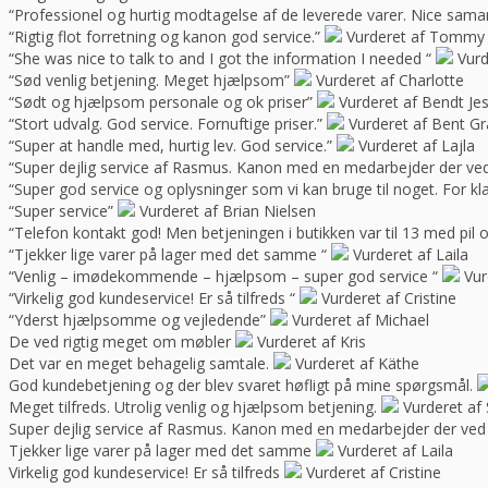
“Professionel og hurtig modtagelse af de leverede varer. Nice sama
“Rigtig flot forretning og kanon god service.”
Vurderet af Tommy
“She was nice to talk to and I got the information I needed “
Vurd
“Sød venlig betjening. Meget hjælpsom”
Vurderet af Charlotte
“Sødt og hjælpsom personale og ok priser”
Vurderet af Bendt Je
“Stort udvalg. God service. Fornuftige priser.”
Vurderet af Bent G
“Super at handle med, hurtig lev. God service.”
Vurderet af Lajla
“Super dejlig service af Rasmus. Kanon med en medarbejder der ve
“Super god service og oplysninger som vi kan bruge til noget. For kla
“Super service”
Vurderet af Brian Nielsen
“Telefon kontakt god! Men betjeningen i butikken var til 13 med pil 
“Tjekker lige varer på lager med det samme “
Vurderet af Laila
“Venlig – imødekommende – hjælpsom – super god service “
Vur
“Virkelig god kundeservice! Er så tilfreds “
Vurderet af Cristine
“Yderst hjælpsomme og vejledende”
Vurderet af Michael
De ved rigtig meget om møbler
Vurderet af Kris
Det var en meget behagelig samtale.
Vurderet af Käthe
God kundebetjening og der blev svaret høfligt på mine spørgsmål.
Meget tilfreds. Utrolig venlig og hjælpsom betjening.
Vurderet af 
Super dejlig service af Rasmus. Kanon med en medarbejder der ved
Tjekker lige varer på lager med det samme
Vurderet af Laila
Virkelig god kundeservice! Er så tilfreds
Vurderet af Cristine