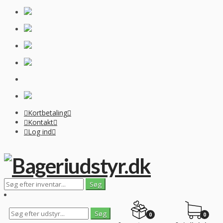
Kortbetaling
Kontakt
Log ind
0
0