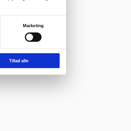
her”
Vurderet af Ole
Marketing
Tillad alle