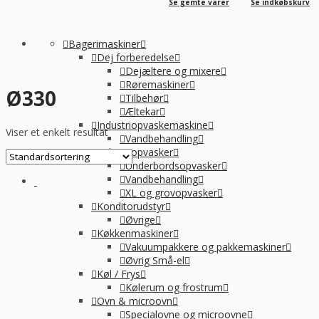
Se gemte varer
Se indkøbskurv
Bagerimaskiner
Dej forberedelse
Dejæltere og mixere
Røremaskiner
Ø330
Tilbehør
Æltekar
Industriopvaskemaskine
Viser et enkelt resultat
Vandbehandling
Industriopvasker
Underbordsopvasker
Vandbehandling
XL og grovopvasker
Konditorudstyr
Øvrige
Køkkenmaskiner
Vakuumpakkere og pakkemaskiner
Øvrig Små-el
Køl / Frys
Kølerum og frostrum
Ovn & microovn
Specialovne og microovne