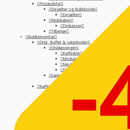
Pizzaudstyr
Dejælter og Rulleborde
Dejælter
Redskaber
Dejkasser
Tilbehør
-
Butiksinventar
Disk, Buffet & salgsboder
Diskløsninger
Kaffedisk
Modulopbygget
Neutral montre
Skraldespande-selvbetjening
Salgsboder
Uden indreting
Kaffe og Espresso
Kaffemaskine til baristakaffe
Kaffemaskiner til filterkaffe
Percolator kaffemaskine
Tilbehør til kaffebrygning
Vandbehandling
Koge, Varme og stege
Komfur / kogebord, EL og GAS