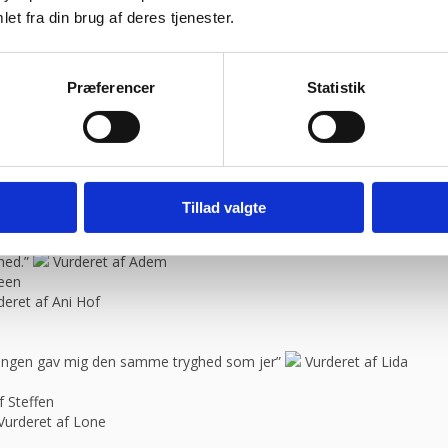
 service og en super flink sælger i røret Kan klart anbefale at handle 
et fra din brug af deres tjenester.
bravør”
Vurderet af Isken
ragtmænd
Vurderet af Kaj
Præferencer
Statistik
il “
Vurderet af Jeanette
blemer. Gode priser, mm.”
Vurderet af Patricia
08:30 – 13.30
urderet af Kai Hou
elle
Tillad valgte
e, så skal jeg med fornøjelse skrive niget”
Vurderet af Karl
spørgsmål. Jeg vender tilbage”
Vurderet af Arden selskabslokaler
hed.”
Vurderet af Adem
feen
deret af Ani Hof
n ingen gav mig den samme tryghed som jer”
Vurderet af Lida
f Steffen
Vurderet af Lone