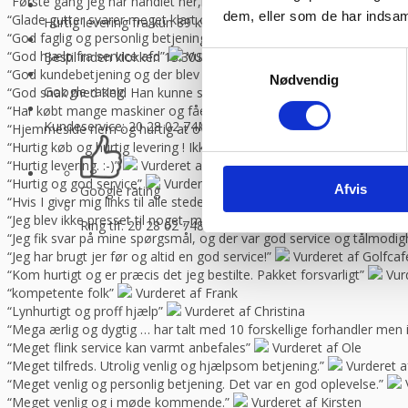
“Første gang jeg har handlet her,men helt sikkert ikke sidste gang,Go
dem, eller som de har indsaml
“Glade gutter svarer meget klart og for gjort det arb, de lover med 
Hurtig levering fra kun 89 kr.
Vi sender med GLS og Danske f
“God faglig og personlig betjening.”
Vurderet af Kenneth Lynge
“God hjælp fra service afd”
Vurderet af Benny
Bestil inden klokken 13.30
Så sender vi lagervarer samme dag
Samtykkevalg
“God kundebetjening og der blev svaret høfligt på mine spørgsmål.”
Nødvendig
Google rating:
“God snak med Keld Han kunne svare på hvad jeg havde spørgsmål t
“Har købt mange maskiner og fået god hjælp når der har været pro
Kundeservice: 20 28 02 74
Man-torsdag 08:30 – 16.00, fredag 
“Hjemmeside nem og hurtig at overskue samt hurtig betjening”
V
“Hurtig køb og hurtig levering ! Ikke så meget pjat “
Vurderet af H
“Hurtig levering. :-)”
Vurderet af Birgitte Andersen
“Hurtig og god service”
Vurderet af Build consult Ivs
Afvis
Google rating
“Hvis I giver mig links til alle steder, hvor jeg kan rose jer til skyern
“Jeg blev ikke presset til noget, men fik nogle seriøse svar på mine 
Ring tlf. 20 28 02 74
8-16.30 (fre 8-13.30)
“Jeg fik svar på mine spørgsmål, og der var god service og tålmodig
“Jeg har brugt jer før og altid en god service!”
Vurderet af Golfca
“Kom hurtigt og er præcis det jeg bestilte. Pakket forsvarligt”
Vur
“kompetente folk”
Vurderet af Frank
“Lynhurtigt og proff hjælp”
Vurderet af Christina
“Mega ærlig og dygtig … har talt med 10 forskellige forhandler me
“Meget flink service kan varmt anbefales”
Vurderet af Ole
“Meget tilfreds. Utrolig venlig og hjælpsom betjening.”
Vurderet a
“Meget venlig og personlig betjening. Det var en god oplevelse.”
“Meget venlig og i møde kommende.”
Vurderet af Kirsten