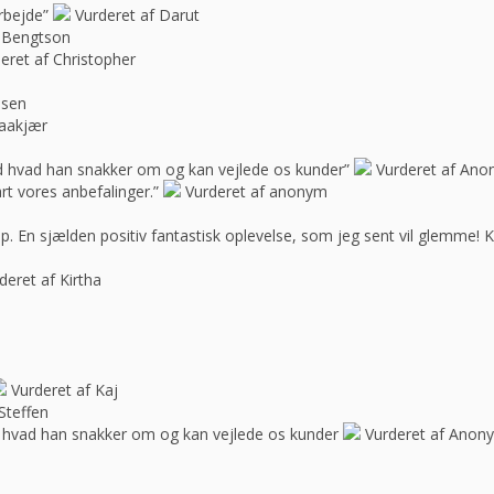
rbejde”
Vurderet af Darut
 Bengtson
eret af Christopher
ssen
raakjær
d hvad han snakker om og kan vejlede os kunder”
Vurderet af An
rt vores anbefalinger.”
Vurderet af anonym
op. En sjælden positiv fantastisk oplevelse, som jeg sent vil glemme! 
deret af Kirtha
Vurderet af Kaj
Steffen
 hvad han snakker om og kan vejlede os kunder
Vurderet af Anon