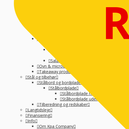
Suppegryde, vandvarmer og pølsevarmer
Vandvarmer og elkedel
Varmelampe, varmeplade og varmeskab
Varmeplade & varmlampe
Øvrige
Køkkenmaskiner
Øvrig Små-el
Køl / Frys
Køl af drikkevarer og vin
Køledisk, montre og kølereol
Kølemontre
Salatbar og Drop inn
Ovn & microovn
Takeaway produktion
Stål og tilbehør
Stålbord og bordplade
Stålbordplade
Stålbordplade med vanger
Stålbordplade uden vanger
Tilberedning og redskaber
Langtidsleje
Finansiering
Info
Om Kpa Company