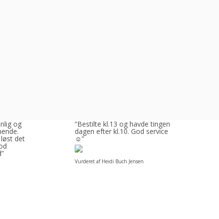
enlig og
“Bestilte kl.13 og havde tingene
ende.
dagen efter kl.10. God service
 løst det
☺”
God
d”
Vurderet af Heidi Buch Jensen