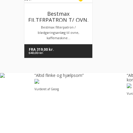
Bestmax
FILTERPATRON T/ OVN,
ISTERNINGER,
Bestmax filterpatron /
KAFFEMASKINE MV.
blødgøringsanlæg til ovne,
kaffemaskine...
FRA
319,00
kr.
640,00
kr.
å
“Altid flinke og hjælpsom”
“A
kom
Vurderet af Georg
Vurd