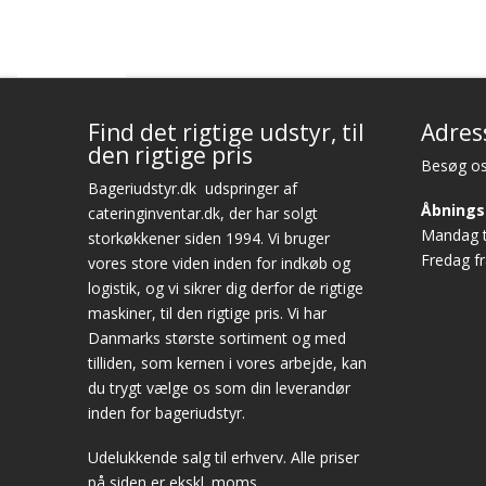
Find det rigtige udstyr, til
Adres
den rigtige pris
Besøg os
Bageriudstyr.dk
udspringer af
Åbnings
cateringinventar.dk, der har solgt
Mandag ti
storkøkkener siden 1994. Vi bruger
Fredag fr
vores store viden inden for indkøb og
logistik, og vi sikrer dig derfor de rigtige
maskiner, til den rigtige pris. Vi har
Danmarks største sortiment og med
tilliden, som kernen i vores arbejde, kan
du trygt vælge os som din leverandør
inden for bageriudstyr.
Udelukkende salg til erhverv. Alle priser
på siden er ekskl. moms.