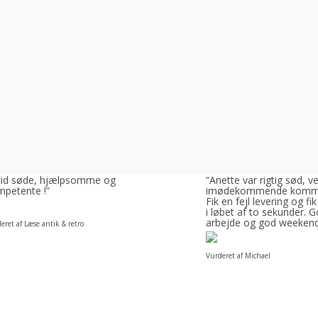
ltid søde, hjælpsomme og
“Anette var rigtig sød, v
petente !”
imødekommende komm
Fik en fejl levering og fik
i løbet af to sekunder. 
arbejde og god weeken
eret af Læse antik & retro
Vurderet af Michael