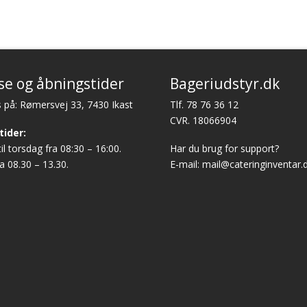
se og åbningstider
Bageriudstyr.dk
 på: Rømersvej 33, 7430 Ikast
Tlf.
78 76 36 12
CVR. 18066904
tider:
l torsdag fra 08:30 – 16:00.
Har du brug for support?
a 08.30 – 13.30.
E-mail:
mail@cateringinventar.