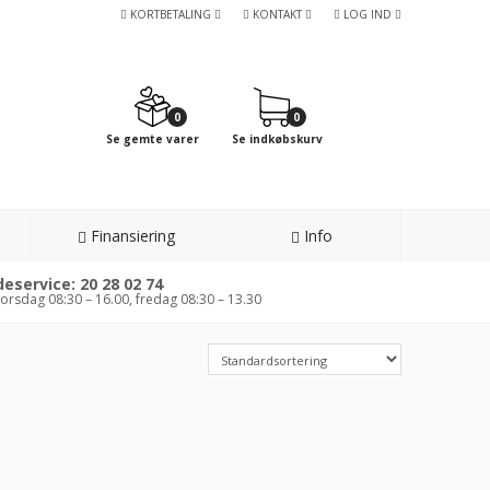
KORTBETALING
KONTAKT
LOG IND
0
0
Se gemte varer
Se indkøbskurv
Finansiering
Info
eservice: 20 28 02 74
orsdag 08:30 – 16.00, fredag 08:30 – 13.30