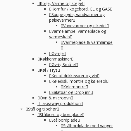
Koge, Varme og stege
Komfur / kogebord, EL og GAS
Suppegryde, vandvarmer og
pølsevarmer
Vandvarmer og elkedel
Varmelampe, varmeplade og
varmeskab
Varmeplade & varmlampe
Øvrige
Køkkenmaskiner
Øvrig Små-el
Køl / Frys
Køl af drikkevarer og vin
Køledisk, montre og kølereol
Kølemontre
Salatbar og Drop inn
Ovn & microovn
Takeaway produktion
Stål og tilbehør
Stålbord og bordplade
Stålbordplade
Stålbordplade med vanger