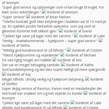
af Anonym
“Super god service og oplysninger som vi kan bruge til noget. For
klart vores anbefalinger.”
Vurderet af anonym
“Super service”
Vurderet af Brian Nielsen
“Telefon kontakt god! Men betjeningen i butikken var til 13 med pil
op. En sjælden positiv fantastisk oplevelse, som jeg sent vil
glemme! Kommer helt sikkert igen.”
Vurderet af Svend
“Tjekker lige varer på lager med det samme “
Vurderet af Laila
“Venlig – imødekommende – hjælpsom – super god service “
Vurderet af Kirtha
“Virkelig god kundeservice! Er så tilfreds “
Vurderet af Cristine
“Yderst hjælpsomme og vejledende”
Vurderet af Michael
De ved rigtig meget om møbler
Vurderet af Kris
Det var en meget behagelig samtale.
Vurderet af Käthe
God kundebetjening og der blev svaret høfligt på mine spørgsmål.
Vurderet af Kaj
Meget tilfreds. Utrolig venlig og hjælpsom betjening.
Vurderet
af Steffen
Super dejlig service af Rasmus. Kanon med en medarbejder der
ved hvad han snakker om og kan vejlede os kunder
Vurderet af
Anonym
Tjekker lige varer på lager med det samme
Vurderet af Laila
Virkelig god kundeservice! Er så tilfreds
Vurderet af Cristine