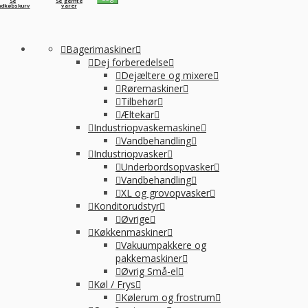
Se
Se gemte
ndkøbskurv
varer
Bagerimaskiner
Dej forberedelse
Dejæltere og mixere
Røremaskiner
Tilbehør
Æltekar
Industriopvaskemaskine
Vandbehandling
Industriopvasker
Underbordsopvasker
Vandbehandling
XL og grovopvasker
Konditorudstyr
Øvrige
Køkkenmaskiner
Vakuumpakkere og
pakkemaskiner
Øvrig Små-el
Køl / Frys
Kølerum og frostrum