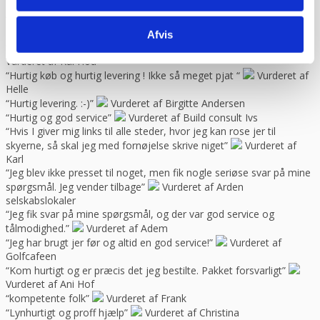
spørgsmål til “
Vurderet af Jeanette
“Har købt mange maskiner og fået god hjælp når der har været
problemer. Gode priser, mm.”
Vurderet af Patricia
Afvis
“Hjemmeside nem og hurtig at overskue samt hurtig betjening”
Vurderet af Kai Hou
“Hurtig køb og hurtig levering ! Ikke så meget pjat “
Vurderet af
Helle
“Hurtig levering. :-)”
Vurderet af Birgitte Andersen
“Hurtig og god service”
Vurderet af Build consult Ivs
“Hvis I giver mig links til alle steder, hvor jeg kan rose jer til
skyerne, så skal jeg med fornøjelse skrive niget”
Vurderet af
Karl
“Jeg blev ikke presset til noget, men fik nogle seriøse svar på mine
spørgsmål. Jeg vender tilbage”
Vurderet af Arden
selskabslokaler
“Jeg fik svar på mine spørgsmål, og der var god service og
tålmodighed.”
Vurderet af Adem
“Jeg har brugt jer før og altid en god service!”
Vurderet af
Golfcafeen
“Kom hurtigt og er præcis det jeg bestilte. Pakket forsvarligt”
Vurderet af Ani Hof
“kompetente folk”
Vurderet af Frank
“Lynhurtigt og proff hjælp”
Vurderet af Christina