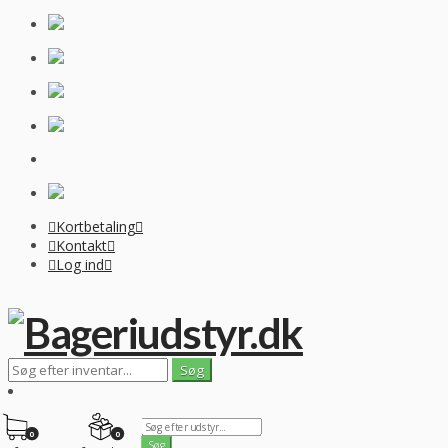
Kortbetaling
Kontakt
Log ind
0
0