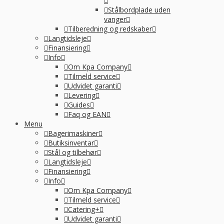
Stålbordplade uden
vanger
Tilberedning og redskaber
Langtidsleje
Finansiering
Info
Om Kpa Company
Tilmeld service
Udvidet garanti
Levering
Guides
Faq og EAN
Menu
Bagerimaskiner
Butiksinventar
Stål og tilbehør
Langtidsleje
Finansiering
Info
Om Kpa Company
Tilmeld service
Catering+
Udvidet garanti