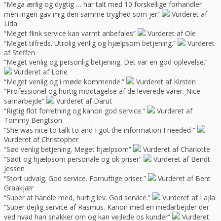
“Mega ærlig og dygtig … har talt med 10 forskellige forhandler
men ingen gav mig den samme tryghed som jer”
Vurderet af
Lida
“Meget flink service kan varmt anbefales”
Vurderet af Ole
“Meget tilfreds. Utrolig venlig og hjælpsom betjening.”
Vurderet
af Steffen
“Meget venlig og personlig betjening. Det var en god oplevelse.”
Vurderet af Lone
“Meget venlig og i møde kommende.”
Vurderet af Kirsten
“Professionel og hurtig modtagelse af de leverede varer. Nice
samarbejde”
Vurderet af Darut
“Rigtig flot forretning og kanon god service.”
Vurderet af
Tommy Bengtson
“She was nice to talk to and I got the information I needed “
Vurderet af Christopher
“Sød venlig betjening. Meget hjælpsom”
Vurderet af Charlotte
“Sødt og hjælpsom personale og ok priser”
Vurderet af Bendt
Jessen
“Stort udvalg. God service. Fornuftige priser.”
Vurderet af Bent
Graakjær
“Super at handle med, hurtig lev. God service.”
Vurderet af Lajla
“Super dejlig service af Rasmus. Kanon med en medarbejder der
ved hvad han snakker om og kan vejlede os kunder”
Vurderet