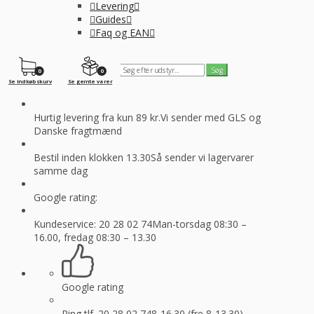
Levering
Guides
Faq og EAN
0
0
Se indkøbskurv
Se gemte varer
Hurtig levering fra kun 89 kr.
Vi sender med GLS og
Danske fragtmænd
Bestil inden klokken 13.30
Så sender vi lagervarer
samme dag
Google rating:
Kundeservice: 20 28 02 74
Man-torsdag 08:30 –
16.00, fredag 08:30 – 13.30
Google rating
Ring tlf. 20 28 02 74
8-16.30 (fre 8-13.30)