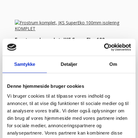
Frostrum komplet, JKS SuperEko 100mm
isolering KOMPLET
Komplette frostrum fra Italienske Tecnodom / JKS.
PRISEN ER IN...
Samtykke
Detaljer
Om
FRA
26.295,00
kr.
Vælg variant
Kundetilfredshed
“Altid flinke og hjælpsom”
Vurderet af Georg
Denne hjemmeside bruger cookies
“Altid søde, hjælpsomme og kompetente !”
Vurderet af Læse
Vi bruger cookies til at tilpasse vores indhold og
antik & retro
annoncer, til at vise dig funktioner til sociale medier og til
“Anette var rigtig sød, venlig og imødekommende kommende. Fik
en fejl levering og fik løst det i løbet af to sekunder. God arbejde
at analysere vores trafik. Vi deler også oplysninger om
og god weekend”
Vurderet af Michael
din brug af vores hjemmeside med vores partnere inden
“Bestilte kl.13 og havde tingene dagen efter kl.10. God service ☺”
for sociale medier, annonceringspartnere og
Vurderet af Heidi Buch Jensen
analysepartnere. Vores partnere kan kombinere disse
“De ved rigtig meget om møbler”
Vurderet af Kris