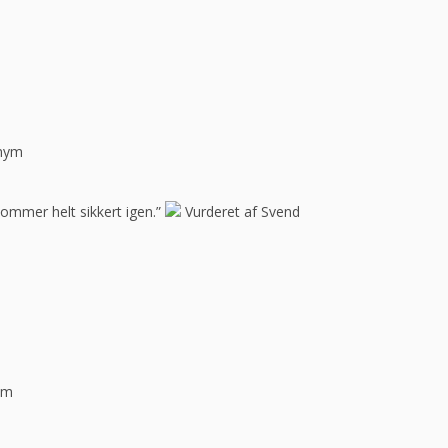
onym
Kommer helt sikkert igen.”
Vurderet af Svend
ym