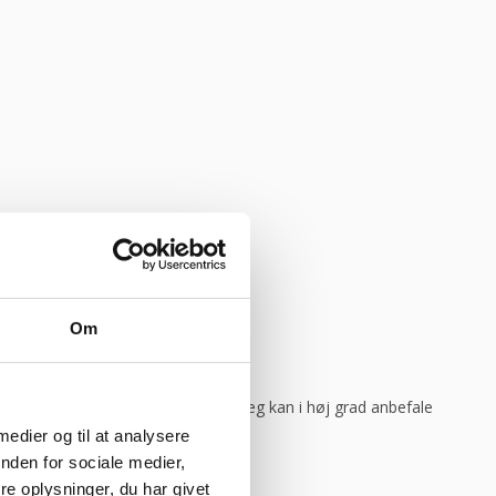
god weekend”
Vurderet af Michael
Om
ar levering direkte, uden problemer. Jeg kan i høj grad anbefale
 medier og til at analysere
nden for sociale medier,
e oplysninger, du har givet
her”
Vurderet af Ole