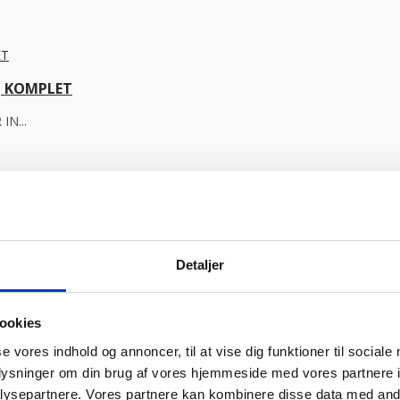
ng KOMPLET
IN...
ik & retro
ejl levering og fik løst det i løbet af to sekunder. God arbejde og 
Vurderet af Heidi Buch Jensen
Detaljer
urderet af Tina
ookies
oplevelse. Jeg fik leveret en stor ovn til Malmø, hvor de normalt ikke h
t sædvanlige.”
Vurderet af Peter Holm
se vores indhold og annoncer, til at vise dig funktioner til sociale
f bruger søde og hjælpsomme ansatte”
Vurderet af Henrik Hauge
oplysninger om din brug af vores hjemmeside med vores partnere i
ysepartnere. Vores partnere kan kombinere disse data med andr
 service og en super flink sælger i røret Kan klart anbefale at handle 