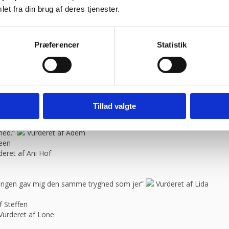
et fra din brug af deres tjenester.
bravør”
Vurderet af Isken
ragtmænd
Vurderet af Kaj
Præferencer
Statistik
il “
Vurderet af Jeanette
blemer. Gode priser, mm.”
Vurderet af Patricia
08:30 – 13.30
urderet af Kai Hou
elle
Tillad valgte
e, så skal jeg med fornøjelse skrive niget”
Vurderet af Karl
spørgsmål. Jeg vender tilbage”
Vurderet af Arden selskabslokaler
hed.”
Vurderet af Adem
feen
deret af Ani Hof
n ingen gav mig den samme tryghed som jer”
Vurderet af Lida
f Steffen
Vurderet af Lone