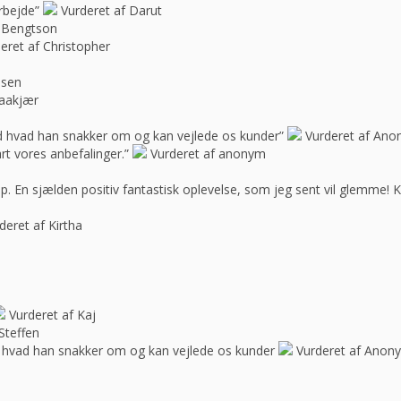
rbejde”
Vurderet af Darut
 Bengtson
eret af Christopher
ssen
raakjær
d hvad han snakker om og kan vejlede os kunder”
Vurderet af An
rt vores anbefalinger.”
Vurderet af anonym
op. En sjælden positiv fantastisk oplevelse, som jeg sent vil glemme! 
deret af Kirtha
Vurderet af Kaj
Steffen
 hvad han snakker om og kan vejlede os kunder
Vurderet af Anon