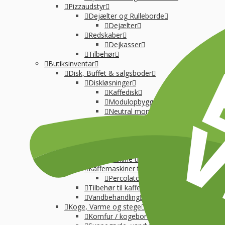
Pizzaudstyr
Dejælter og Rulleborde
Dejælter
Redskaber
Dejkasser
Tilbehør
Butiksinventar
Disk, Buffet & salgsboder
Diskløsninger
Kaffedisk
Modulopbygget
Neutral montre
Skraldespande-selvbetjening
Salgsboder
Uden indreting
Kaffe og Espresso
Kaffemaskine til baristakaffe
Kaffemaskiner til filterkaffe
Percolator kaffemaskine
Tilbehør til kaffebrygning
Vandbehandling
Koge, Varme og stege
Komfur / kogebord, EL og GAS