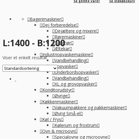
Se gemte varer
Se indkøbskurv
Bagerimaskiner
Dej forberedelse
Dejæltere og mixere
Røremaskiner
L:1400 - B:1200
Tilbehør
Æltekar
Industriopvaskemaskine
Viser et enkelt resultat
Vandbehandling
Industriopvasker
Underbordsopvasker
Vandbehandling
XL og grovopvasker
Konditorudstyr
Øvrige
Køkkenmaskiner
Vakuumpakkere og pakkemaskiner
Øvrig Små-el
Køl / Frys
Kølerum og frostrum
Ovn & microovn
Specialovne og microovne