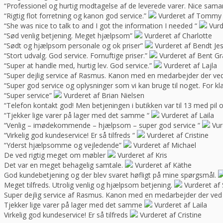
“Professionel og hurtig modtagelse af de leverede varer. Nice sama
“Rigtig flot forretning og kanon god service.”
Vurderet af Tommy
“She was nice to talk to and I got the information I needed “
Vurd
“Sød venlig betjening. Meget hjælpsom”
Vurderet af Charlotte
“Sødt og hjælpsom personale og ok priser”
Vurderet af Bendt Je
“Stort udvalg. God service. Fornuftige priser.”
Vurderet af Bent G
“Super at handle med, hurtig lev. God service.”
Vurderet af Lajla
“Super dejlig service af Rasmus. Kanon med en medarbejder der ve
“Super god service og oplysninger som vi kan bruge til noget. For kla
“Super service”
Vurderet af Brian Nielsen
“Telefon kontakt god! Men betjeningen i butikken var til 13 med pil 
“Tjekker lige varer på lager med det samme “
Vurderet af Laila
“Venlig – imødekommende – hjælpsom – super god service “
Vur
“Virkelig god kundeservice! Er så tilfreds “
Vurderet af Cristine
“Yderst hjælpsomme og vejledende”
Vurderet af Michael
De ved rigtig meget om møbler
Vurderet af Kris
Det var en meget behagelig samtale.
Vurderet af Käthe
God kundebetjening og der blev svaret høfligt på mine spørgsmål.
Meget tilfreds. Utrolig venlig og hjælpsom betjening.
Vurderet af 
Super dejlig service af Rasmus. Kanon med en medarbejder der ved
Tjekker lige varer på lager med det samme
Vurderet af Laila
Virkelig god kundeservice! Er så tilfreds
Vurderet af Cristine