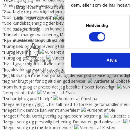
dem, eller som de har indsaml
“Glade gutter svarer meget klart og for gjort det arb, de lover med 
Hurtig levering fra kun 89 kr.
Vi sender med GLS og Danske f
“God faglig og personlig betjening.”
Vurderet af Kenneth Lynge
“God hjælp fra service afd”
Vurderet af Benny
Bestil inden klokken 13.30
Så sender vi lagervarer samme dag
Samtykkevalg
“God kundebetjening og der blev svaret høfligt på mine spørgsmål.”
Nødvendig
“God snak med Keld Han kunne svare på hvad jeg havde spørgsmål t
Google rating:
“Har købt mange maskiner og fået god hjælp når der har været pro
Kundeservice: 20 28 02 74
Man-torsdag 08:30 – 16.00, fredag 
“Hjemmeside nem og hurtig at overskue samt hurtig betjening”
V
“Hurtig køb og hurtig levering ! Ikke så meget pjat “
Vurderet af H
“Hurtig levering. :-)”
Vurderet af Birgitte Andersen
“Hurtig og god service”
Vurderet af Build consult Ivs
Afvis
Google rating
“Hvis I giver mig links til alle steder, hvor jeg kan rose jer til skyern
“Jeg blev ikke presset til noget, men fik nogle seriøse svar på mine 
Ring tlf. 20 28 02 74
8-16.30 (fre 8-13.30)
“Jeg fik svar på mine spørgsmål, og der var god service og tålmodig
“Jeg har brugt jer før og altid en god service!”
Vurderet af Golfca
“Kom hurtigt og er præcis det jeg bestilte. Pakket forsvarligt”
Vur
“kompetente folk”
Vurderet af Frank
“Lynhurtigt og proff hjælp”
Vurderet af Christina
“Mega ærlig og dygtig … har talt med 10 forskellige forhandler me
“Meget flink service kan varmt anbefales”
Vurderet af Ole
“Meget tilfreds. Utrolig venlig og hjælpsom betjening.”
Vurderet a
“Meget venlig og personlig betjening. Det var en god oplevelse.”
“Meget venlig og i møde kommende.”
Vurderet af Kirsten