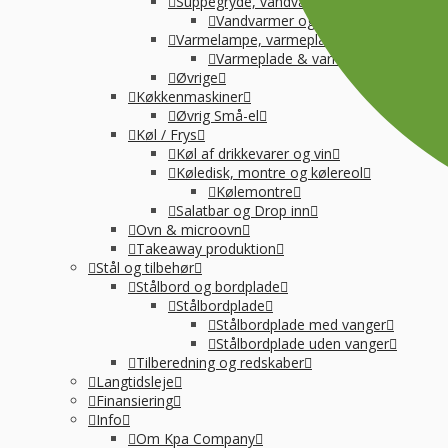
Suppegryde, vandvarmer og pølsevarmer
Vandvarmer og elkedel
Varmelampe, varmeplade og varmeskab
Varmeplade & varmlampe
Øvrige
Køkkenmaskiner
Øvrig Små-el
Køl / Frys
Køl af drikkevarer og vin
Køledisk, montre og kølereol
Kølemontre
Salatbar og Drop inn
Ovn & microovn
Takeaway produktion
Stål og tilbehør
Stålbord og bordplade
Stålbordplade
Stålbordplade med vanger
Stålbordplade uden vanger
Tilberedning og redskaber
Langtidsleje
Finansiering
Info
Om Kpa Company