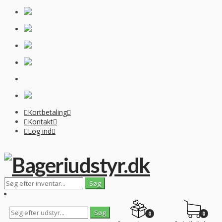
Kortbetaling
Kontakt
Log ind
0
0