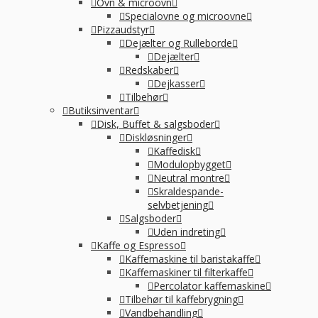
Ovn & microovn
Specialovne og microovne
Pizzaudstyr
Dejælter og Rulleborde
Dejælter
Redskaber
Dejkasser
Tilbehør
Butiksinventar
Disk, Buffet & salgsboder
Diskløsninger
Kaffedisk
Modulopbygget
Neutral montre
Skraldespande-
selvbetjening
Salgsboder
Uden indreting
Kaffe og Espresso
Kaffemaskine til baristakaffe
Kaffemaskiner til filterkaffe
Percolator kaffemaskine
Tilbehør til kaffebrygning
Vandbehandling