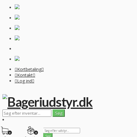
Kortbetaling
Kontakt
Log ind
0
0