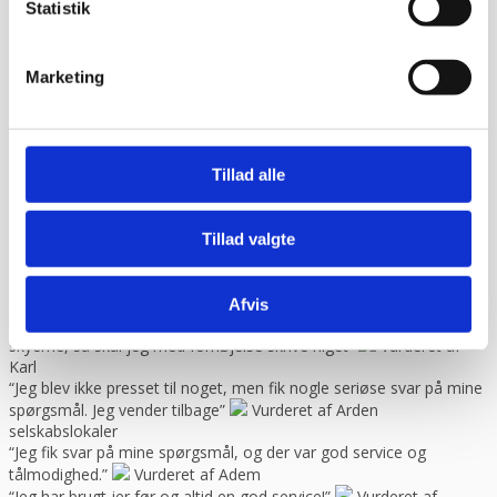
Statistik
“God faglig og personlig betjening.”
Vurderet af Kenneth Lynge
“God hjælp fra service afd”
Vurderet af Benny
“God kundebetjening og der blev svaret høfligt på mine
Marketing
spørgsmål.”
Vurderet af Kaj
“God snak med Keld Han kunne svare på hvad jeg havde
spørgsmål til “
Vurderet af Jeanette
“Har købt mange maskiner og fået god hjælp når der har været
problemer. Gode priser, mm.”
Vurderet af Patricia
Tillad alle
“Hjemmeside nem og hurtig at overskue samt hurtig betjening”
Vurderet af Kai Hou
“Hurtig køb og hurtig levering ! Ikke så meget pjat “
Vurderet af
Tillad valgte
Helle
“Hurtig levering. :-)”
Vurderet af Birgitte Andersen
“Hurtig og god service”
Vurderet af Build consult Ivs
Afvis
“Hvis I giver mig links til alle steder, hvor jeg kan rose jer til
skyerne, så skal jeg med fornøjelse skrive niget”
Vurderet af
Karl
“Jeg blev ikke presset til noget, men fik nogle seriøse svar på mine
spørgsmål. Jeg vender tilbage”
Vurderet af Arden
selskabslokaler
“Jeg fik svar på mine spørgsmål, og der var god service og
tålmodighed.”
Vurderet af Adem
“Jeg har brugt jer før og altid en god service!”
Vurderet af