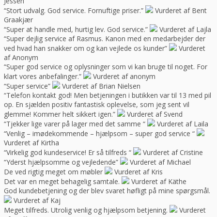
Jessen
“Stort udvalg. God service. Fornuftige priser.”
Vurderet af Bent
Graakjær
“Super at handle med, hurtig lev. God service.”
Vurderet af Lajla
“Super dejlig service af Rasmus. Kanon med en medarbejder der
ved hvad han snakker om og kan vejlede os kunder”
Vurderet
af Anonym
“Super god service og oplysninger som vi kan bruge til noget. For
klart vores anbefalinger.”
Vurderet af anonym
“Super service”
Vurderet af Brian Nielsen
“Telefon kontakt god! Men betjeningen i butikken var til 13 med pil
op. En sjælden positiv fantastisk oplevelse, som jeg sent vil
glemme! Kommer helt sikkert igen.”
Vurderet af Svend
“Tjekker lige varer på lager med det samme “
Vurderet af Laila
“Venlig – imødekommende – hjælpsom – super god service “
Vurderet af Kirtha
“Virkelig god kundeservice! Er så tilfreds “
Vurderet af Cristine
“Yderst hjælpsomme og vejledende”
Vurderet af Michael
De ved rigtig meget om møbler
Vurderet af Kris
Det var en meget behagelig samtale.
Vurderet af Käthe
God kundebetjening og der blev svaret høfligt på mine spørgsmål.
Vurderet af Kaj
Meget tilfreds. Utrolig venlig og hjælpsom betjening.
Vurderet