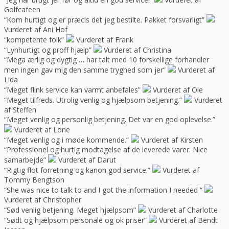
Golfcafeen
“Kom hurtigt og er præcis det jeg bestilte. Pakket forsvarligt”
Vurderet af Ani Hof
“kompetente folk”
Vurderet af Frank
“Lynhurtigt og proff hjælp”
Vurderet af Christina
“Mega ærlig og dygtig … har talt med 10 forskellige forhandler
men ingen gav mig den samme tryghed som jer”
Vurderet af
Lida
“Meget flink service kan varmt anbefales”
Vurderet af Ole
“Meget tilfreds. Utrolig venlig og hjælpsom betjening.”
Vurderet
af Steffen
“Meget venlig og personlig betjening. Det var en god oplevelse.”
Vurderet af Lone
“Meget venlig og i møde kommende.”
Vurderet af Kirsten
“Professionel og hurtig modtagelse af de leverede varer. Nice
samarbejde”
Vurderet af Darut
“Rigtig flot forretning og kanon god service.”
Vurderet af
Tommy Bengtson
“She was nice to talk to and I got the information I needed “
Vurderet af Christopher
“Sød venlig betjening. Meget hjælpsom”
Vurderet af Charlotte
“Sødt og hjælpsom personale og ok priser”
Vurderet af Bendt