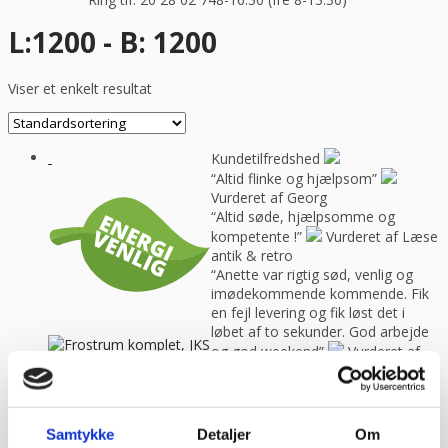
L:1200 - B: 1200
Viser et enkelt resultat
Kundetilfredshed
“Altid flinke og hjælpsom”
Vurderet af Georg
“Altid søde, hjælpsomme og
kompetente !”
Vurderet af Læse
antik & retro
“Anette var rigtig sød, venlig og
imødekommende kommende. Fik
en fejl levering og fik løst det i
løbet af to sekunder. God arbejde
og god weekend”
Vurderet af
Michael
“Bestilte kl.13 og havde tingene
dagen efter kl.10. God service ☺”
Frostrum komplet,
Vurderet af Heidi Buch Jensen
Samtykke
Detaljer
Om
JKS SuperEko
“De ved rigtig meget om møbler”