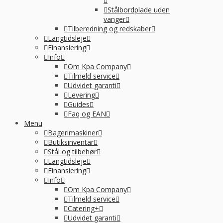
Stålbordplade uden
vanger
Tilberedning og redskaber
Langtidsleje
Finansiering
Info
Om Kpa Company
Tilmeld service
Udvidet garanti
Levering
Guides
Faq og EAN
Menu
Bagerimaskiner
Butiksinventar
Stål og tilbehør
Langtidsleje
Finansiering
Info
Om Kpa Company
Tilmeld service
Catering+
Udvidet garanti