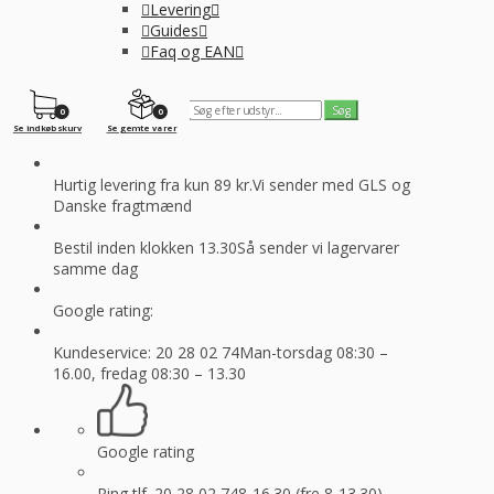
Levering
Guides
Faq og EAN
0
0
Se indkøbskurv
Se gemte varer
Hurtig levering fra kun 89 kr.
Vi sender med GLS og
Danske fragtmænd
Bestil inden klokken 13.30
Så sender vi lagervarer
samme dag
Google rating:
Kundeservice: 20 28 02 74
Man-torsdag 08:30 –
16.00, fredag 08:30 – 13.30
Google rating
Ring tlf. 20 28 02 74
8-16.30 (fre 8-13.30)