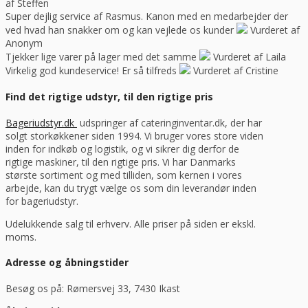
af Steffen
Super dejlig service af Rasmus. Kanon med en medarbejder der
ved hvad han snakker om og kan vejlede os kunder
Vurderet af
Anonym
Tjekker lige varer på lager med det samme
Vurderet af Laila
Virkelig god kundeservice! Er så tilfreds
Vurderet af Cristine
Find det rigtige udstyr, til den rigtige pris
Bageriudstyr.dk
udspringer af cateringinventar.dk, der har
solgt storkøkkener siden 1994. Vi bruger vores store viden
inden for indkøb og logistik, og vi sikrer dig derfor de
rigtige maskiner, til den rigtige pris. Vi har Danmarks
største sortiment og med tilliden, som kernen i vores
arbejde, kan du trygt vælge os som din leverandør inden
for bageriudstyr.
Udelukkende salg til erhverv. Alle priser på siden er ekskl.
moms.
Adresse og åbningstider
Besøg os på: Rømersvej 33, 7430 Ikast