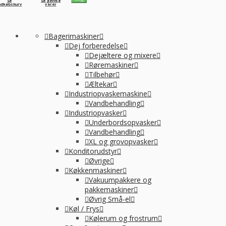
Se
Se gemte
ndkøbskurv
varer
Bagerimaskiner
Dej forberedelse
Dejæltere og mixere
Røremaskiner
Tilbehør
Æltekar
Industriopvaskemaskine
Vandbehandling
Industriopvasker
Underbordsopvasker
Vandbehandling
XL og grovopvasker
Konditorudstyr
Øvrige
Køkkenmaskiner
Vakuumpakkere og
pakkemaskiner
Øvrig Små-el
Køl / Frys
Kølerum og frostrum